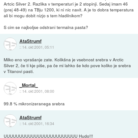
Artcic Silver 2. Razlika v temperaturi je 2 stopinji. Sedaj imam 46
(prej 48-49) na TBju 1200, ki ni nic navit. A je to dobra temperatura
ali bi mogu dobit nizjo s tem hladilnikom?
S cim se najboljse odstrani termalna pasta?
AtaStrumf
::
14. okt 2001, 05:11
Milko eno vprašanje zate. Kolikšna je vsebnost srebra v Arctic
Silver 2, če ti kje piše, pa če mi lahko še kdo pove koliko je srebra
v Titanovi pasti.
_Mortal_
::
14. okt 2001, 08:00
99.8 % mikronizeranega srebra
AtaStrumf
::
14. okt 2001, 16:34
UUUUUUUUUUUUUUUUUUUUUUUU Hudo!!!