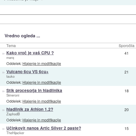
Vredno ogleda ...
Tema
Sporočila
»
Kako vroč je vaš CPU ?
41
marq
Oddelek:
Hlajenje in modifikacije
»
Vulcano 6cu VS 6cu+
21
tauko
Oddelek:
Hlajenje in modifikacije
»
Stik procesorja in hladilnika
18
Simeroni
Oddelek:
Hlajenje in modifikacije
»
hladilnik za Athlon 1.2?
20
ZaphodB
Oddelek:
Hlajenje in modifikacije
»
Učinkovit nanos Artic Silver 2 paste?
15
TheHijacker