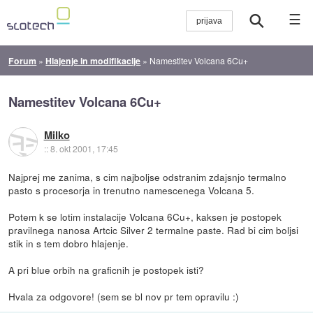
☰
Forum
»
Hlajenje in modifikacije
»
Namestitev Volcana 6Cu+
Namestitev Volcana 6Cu+
Milko
::
8. okt 2001, 17:45
Najprej me zanima, s cim najboljse odstranim zdajsnjo termalno
pasto s procesorja in trenutno namescenega Volcana 5.
Potem k se lotim instalacije Volcana 6Cu+, kaksen je postopek
pravilnega nanosa Artcic Silver 2 termalne paste. Rad bi cim boljsi
stik in s tem dobro hlajenje.
A pri blue orbih na graficnih je postopek isti?
Hvala za odgovore! (sem se bl nov pr tem opravilu :)