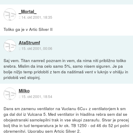
_Mortal_
::
14. okt 2001, 18:35
Toliko ga je v Artic Silver II
AtaStrumf
::
15. okt 2001, 00:06
Saj vem. Titan namreč poznam in vem, da nima niti približno toliko
srebra. Mislim da ima celo samo 5%, samo nisem siguren. Je pa
bolje nižjo temp pridobiti z tem da naštimaš vent v luknjo v ohišju in
pridobiš več stopinj.
Milko
::
15. okt 2001, 18:54
Dans sm zamenu ventilator na Vuclanu 6Cu+ z ventilatorjem k sm
ga dal dol iz Vulcana 5. Med ventilator in hladilna rebra sem dal se
obojestranski samolepilni trak in vse skupi zasraufu. Stvar je precej
bolj tiha in tud temperatura je kr ok. TB 1250 - od 46 do 52 pri polni
obremenitvi. Uporabu sem Artcic Silver 2.