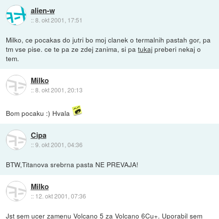
alien-w
::
8. okt 2001, 17:51
Milko, ce pocakas do jutri bo moj clanek o termalnih pastah gor, pa
tm vse pise. ce te pa ze zdej zanima, si pa
tukaj
preberi nekaj o
tem.
Milko
::
8. okt 2001, 20:13
Bom pocaku :) Hvala
Cipa
::
9. okt 2001, 04:36
BTW,Titanova srebrna pasta NE PREVAJA!
Milko
::
12. okt 2001, 07:36
Jst sem ucer zamenu Volcano 5 za Volcano 6Cu+. Uporabil sem