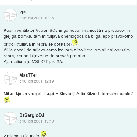
iga
::
16. okt 2001, 10:35
Kupim ventilator Vuclan 6Cu in ga hočem namestiti na procesor in
glej ga zlomka, tam mi tuljava onemogoča da bi ga lepo pravokotno
pritrdil (tuljava in rebra se dotikajo!)
.
Ali je dovolj da tuljavo samo izoliram z izolir trakom ali naj obrusim
rebra, ker se tuljave ne da preveč premikati
Aja matična je MSI K7T pro 2A.
MasTTer
::
16. okt 2001, 12:19
Milko, kje za vrag si ti kupil v Sloveniji Artic Silver II termalno pasto?
DrSergioDJ
::
16. okt 2001, 13:40
v mlacomu jo majo