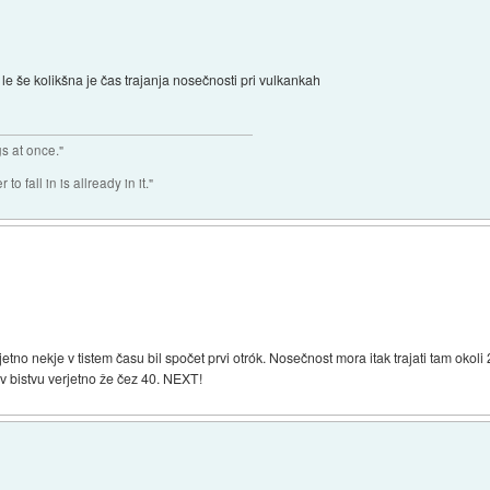
 le še kolikšna je čas trajanja nosečnosti pri vulkankah
gs at once."
o fall in is allready in it."
rjetno nekje v tistem času bil spočet prvi otrók. Nosečnost mora itak trajati tam okoli 
 v bistvu verjetno že čez 40. NEXT!