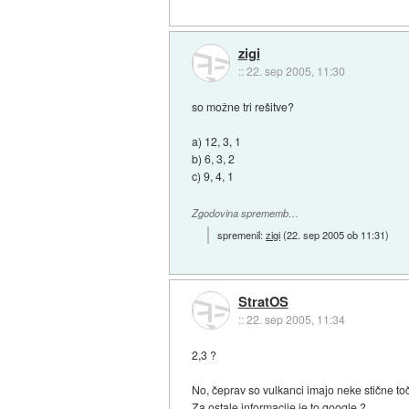
zigi
::
22. sep 2005, 11:30
so možne tri rešitve?
a) 12, 3, 1
b) 6, 3, 2
c) 9, 4, 1
Zgodovina sprememb…
spremenil:
zigi
(
22. sep 2005 ob 11:31
)
StratOS
::
22. sep 2005, 11:34
2,3 ?
No, čeprav so vulkanci imajo neke stične to
Za ostale informacije je to google ?