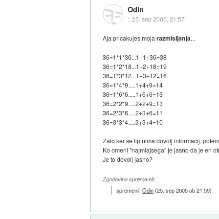
Odin
::
25. sep 2005, 21:57
Aja pricakujes moja
razmisljanja
...
36=1*1*36...1+1+36=38
36=1*2*18...1+2+18=19
36=1*3*12...1+3+12=16
36=1*4*9.....1+4+9=14
36=1*6*6.....1+6+6=13
36=2*2*9.....2+2+9=13
36=2*3*6.....2+3+6=11
36=3*3*4.....3+3+4=10
Zato ker se tip nima dovolj informacij, potem
Ko omeni "najmlajsega" je jasno da je en otro
Je to dovolj jasno?
Zgodovina sprememb…
spremenil:
Odin
(
25. sep 2005 ob 21:59
)