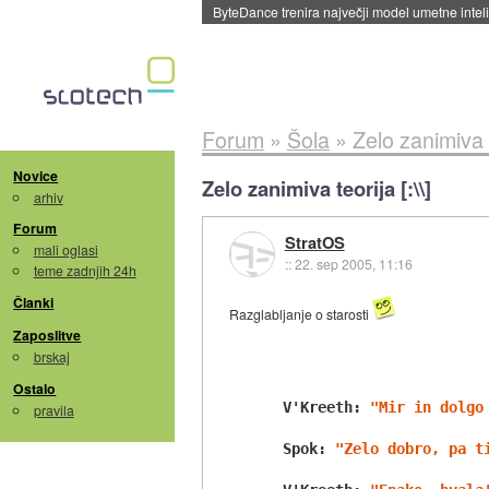
Forum
»
Šola
»
Zelo zanimiva te
Novice
Zelo zanimiva teorija [:\\]
arhiv
Forum
StratOS
mali oglasi
::
22. sep 2005, 11:16
teme zadnjih 24h
Članki
Razglabljanje o starosti
Zaposlitve
brskaj
Ostalo
 V'Kreeth: 
"Mir in dolgo
pravila
 Spok: 
"Zelo dobro, pa t