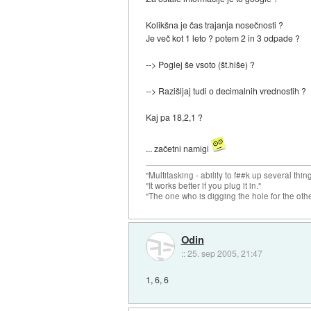
Kolikšna je čas trajanja nosečnosti ?
Je več kot 1 leto ? potem 2 in 3 odpade ?
--> Poglej še vsoto (št.hiše) ?
--> Razišljaj tudi o decimalnih vrednostih ?
Kaj pa 18,2,1 ?
... začetni namigi
"Multitasking - ability to f##k up several thin
"It works better if you plug it in."
"The one who is digging the hole for the other t
Odin
::
25. sep 2005, 21:47
1, 6, 6