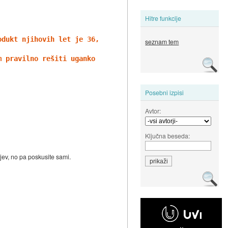
Hitre funkcije
odukt njihovih let je 36, vsota pa je identična številki
seznam tem
m pravilno rešiti uganko !"
Posebni izpisi
Avtor:
Ključna beseda:
ljev, no pa poskusite sami.