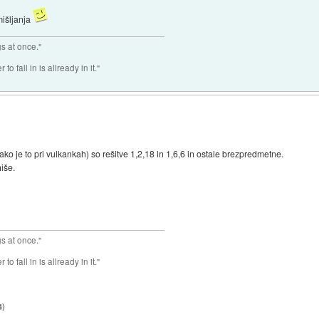
mišljanja
gs at once."
o fall in is allready in it."
ako je to pri vulkankah) so rešitve 1,2,18 in 1,6,6 in ostale brezpredmetne.
hiše.
gs at once."
o fall in is allready in it."
4
)