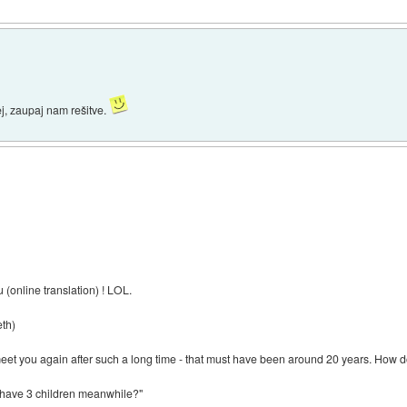
ej, zaupaj nam rešitve.
 (online translation) ! LOL.
th)
o meet you again after such a long time - that must have been around 20 years. How 
 I have 3 children meanwhile?"