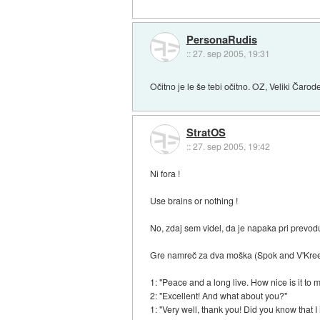
PersonaRudis
::
27. sep 2005, 19:31
Očitno je le še tebi očitno. OZ, Veliki Čarod
StratOS
::
27. sep 2005, 19:42
Ni fora !
Use brains or nothing !
No, zdaj sem videl, da je napaka pri prevodu
Gre namreč za dva moška (Spok and V'Kree
1: "Peace and a long live. How nice is it t
2: "Excellent! And what about you?"
1: "Very well, thank you! Did you know that