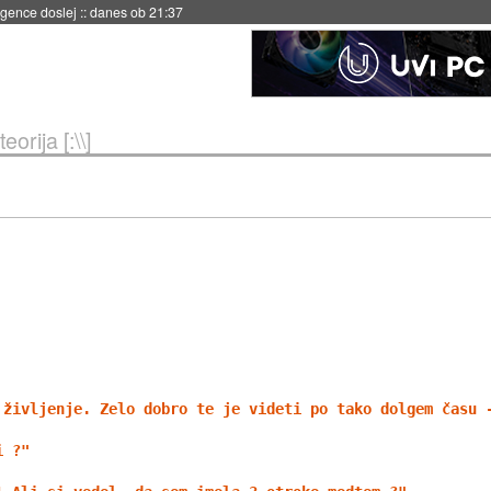
danes ob 21:23
orija [:\\]
 življenje. Zelo dobro te je videti po tako dolgem času 
i ?"