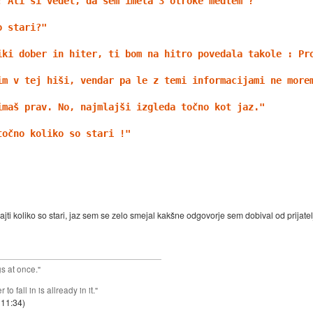
! Ali si vedel, da sem imela 3 otroke medtem ?"
o stari?"
iki dober in hiter, ti bom na hitro povedala takole : Pr
im v tej hiši, vendar pa le z temi informacijami ne more
imaš prav. No, najmlajši izgleda točno kot jaz."
točno koliko so stari !"
najti koliko so stari, jaz sem se zelo smejal kakšne odgovorje sem dobival od prijate
gs at once."
o fall in is allready in it."
 11:34
)