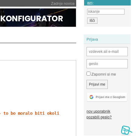
Išči:
Zadnje novice
Prijava
Zapomni si me
nov uporabnik
- to bo moralo biti okoli 20 let - Kako si kaj Spock ?"
pozabili geslo?