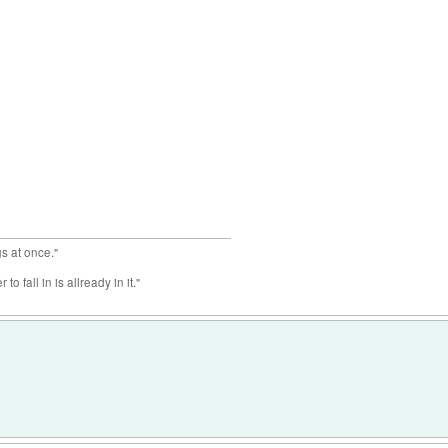
gs at once."
o fall in is allready in it."