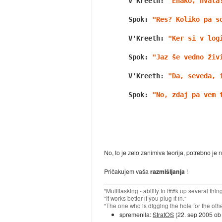
 V'Kreeth: 
"Enako, hvala
 Spok: 
"Res? Koliko pa s
 V'Kreeth: 
"Ker si v log
 Spok: 
"Jaz še vedno živ
 V'Kreeth: 
"Da, seveda, 
 Spok: 
"No, zdaj pa vem 
No, to je zelo zanimiva teorija, potrebno je 
Pričakujem vaša
razmišljanja
!
"Multitasking - ability to f##k up several thin
"It works better if you plug it in."
"The one who is digging the hole for the other t
spremenila:
StratOS
(
22. sep 2005 ob