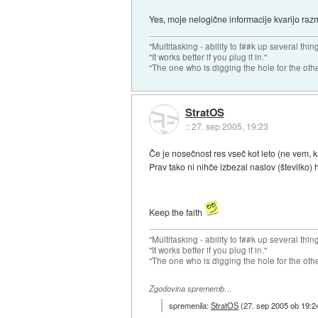
Yes, moje nelogične informacije kvarijo raz
"Multitasking - ability to f##k up several thin
"It works better if you plug it in."
"The one who is digging the hole for the other t
StratOS
::
27. sep 2005, 19:23
Če je nosečnost res vseč kot leto (ne vem, k
Prav tako ni nihče izbezal naslov (številko) 
Keep the faith
"Multitasking - ability to f##k up several thin
"It works better if you plug it in."
"The one who is digging the hole for the other t
Zgodovina sprememb…
spremenila:
StratOS
(
27. sep 2005 ob 19:2