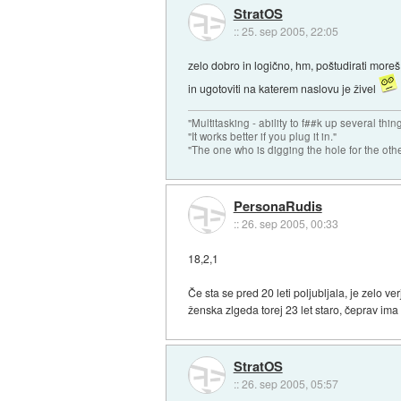
StratOS
::
25. sep 2005, 22:05
zelo dobro in logično, hm, poštudirati moreš
in ugotoviti na katerem naslovu je živel
"Multitasking - ability to f##k up several thin
"It works better if you plug it in."
"The one who is digging the hole for the other t
PersonaRudis
::
26. sep 2005, 00:33
18,2,1
Če sta se pred 20 leti poljubljala, je zelo ve
ženska zlgeda torej 23 let staro, čeprav ima
StratOS
::
26. sep 2005, 05:57