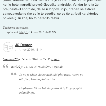
ker je hotel narediti preveč človeške androide. Vendar je le ta že
prej nastavil androide, da se n loopov učijo, preden se aktivira
samozavedanje (ko se je to zgodilo, so se še atributi karakterjev
povečali). In zdaj bo to naredilo raztur.
Zgodovina sprememb…
spremenil:
Magic1
(
14. nov 2016 ob 09:57
)
JC Denton
::
14. nov 2016, 18:14
bambam20
je
14. nov 2016 ob 09:35
izjavil
:
jtothek
je
14. nov 2016 ob 09:12
izjavil
:
Se mi je zdelo, da bo neki taki plot twist, nisem pa
bil ziher, kdo bo plot twister.
Hopkinsov lik pa kot, da je direkt iz Ko jagenjčki
odmoklneje.