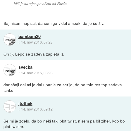
hiši je narejen po očetu od Forda.
Saj nisem napisal, da sem ga videl ampak, da je še živ.
bambam20
::
14. nov 2016, 07:28
Oh :). Lepo se zadeva zapleta :).
svecka
::
14. nov 2016, 08:23
današnji del mi je dal upanje za serijo, da bo tole res top zadeva
lahko.
jtothek
::
14. nov 2016, 09:12
Se mi je zdelo, da bo neki taki plot twist, nisem pa bil ziher, kdo bo
plot twister.