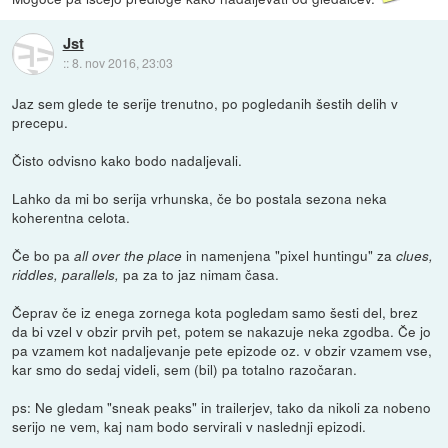
Jst
::
8. nov 2016, 23:03
Jaz sem glede te serije trenutno, po pogledanih šestih delih v
precepu.
Čisto odvisno kako bodo nadaljevali.
Lahko da mi bo serija vrhunska, če bo postala sezona neka
koherentna celota.
Če bo pa
in namenjena "pixel huntingu" za
all over the place
clues,
pa za to jaz nimam časa.
riddles, parallels,
Čeprav če iz enega zornega kota pogledam samo šesti del, brez
da bi vzel v obzir prvih pet, potem se nakazuje neka zgodba. Če jo
pa vzamem kot nadaljevanje pete epizode oz. v obzir vzamem vse,
kar smo do sedaj videli, sem (bil) pa totalno razočaran.
ps: Ne gledam "sneak peaks" in trailerjev, tako da nikoli za nobeno
serijo ne vem, kaj nam bodo servirali v naslednji epizodi.