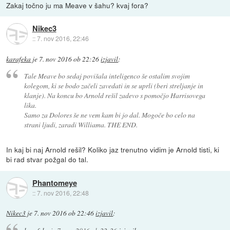
Zakaj točno ju ma Meave v šahu? kvaj fora?
Nikec3
::
7. nov 2016, 22:46
karafeka
je
7. nov 2016 ob 22:26
izjavil
:
Tale Meave bo sedaj povišala inteligenco še ostalim svojim
kolegom, ki se bodo začeli zavedati in se uprli (beri streljanje in
klanje). Na koncu bo Arnold rešil zadevo s pomočjo Harrisovega
lika.
Samo za Dolores še ne vem kam bi jo dal. Mogoče bo celo na
strani ljudi, zaradi Williama. THE END.
In kaj bi naj Arnold rešil? Koliko jaz trenutno vidim je Arnold tisti, ki
bi rad stvar požgal do tal.
Phantomeye
::
7. nov 2016, 22:48
Nikec3
je
7. nov 2016 ob 22:46
izjavil
: