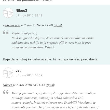
Nikec3
::
7. nov 2016, 23:12
globoko grlo
je
7. nov 2016 ob 23:09
izjavil
:
Zanimiv epizoda :)
Na K mi gre edin dejstvo, da en robotk emocionalno in umsko
nadvlata dva techija in ju prepriča glih o vsem in to še pred
spremembo parametrov. Krneki.
Baje da je tukaj še neko ozadje, ki nam ga še niso predstavili.
Jst
::
8. nov 2016, 00:19
Nikec3
je
7. nov 2016 ob 21:33
izjavil
:
Meni je pa bila ta epizoda razočaranje. Ker očitno se roboti ne
zavedajo sami sebe, ampak jim nekdo dobesedno vsili
samozavedanje. In kateri odgovor smo že dobili? Vse skupaj je
samo bolj zmedeno. In zdi se mi, da smo v tej epizodi videli nekaj