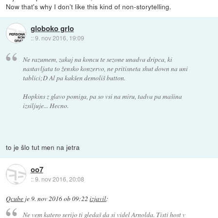
Now that's why I don't like this kind of non-storytelling.
globoko grlo
::
9. nov 2016, 19:09
Ne razumem, zakaj na koncu te sezone unadva dripca, ki
nastavljata to žensko konzervo, ne pritisneta shut down na uni
tablici;D Al pa kakšen demoliš button.
Hopkins z glavo pomiga, pa so vsi na miru, tadva pa mašina
izsiljuje... Hecno.
to je šlo tut men na jetra
oo7
::
9. nov 2016, 20:08
Qcube
je
9. nov 2016 ob 09:22
izjavil
:
Ne vem katero serijo ti gledaš da si videl Arnolda. Tisti host v