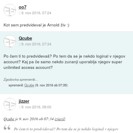
oo7
::
9. nov 2016, 07:24
Kot sem predvideval je Arnold živ :)
Qcube
::
9. nov 2016, 07:34
Po čem ti to predvidevaš? Po tem da se je nekdo loginal v njegov
account? Kaj pa če samo nekdo zunanji uporablja njegov super
unlimited access account?
Zgodovina sprememb…
spremenil:
Qcube
(
9. nov 2016 ob 07:35
)
jizzer
::
9. nov 2016, 08:00
Qcube
je
9. nov 2016 ob 07:34
izjavil
:
Po čem ti to predvidevaš? Po tem da se je nekdo loginal v njegov