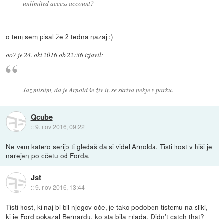
unlimited access account?
o tem sem pisal že 2 tedna nazaj :)
oo7
je
24. okt 2016 ob 22:36
izjavil
:
Jaz mislim, da je Arnold še živ in se skriva nekje v parku.
Qcube
::
9. nov 2016, 09:22
Ne vem katero serijo ti gledaš da si videl Arnolda. Tisti host v hiši je
narejen po očetu od Forda.
Jst
::
9. nov 2016, 13:44
Tisti host, ki naj bi bil njegov oče, je tako podoben tistemu na sliki,
ki je Ford pokazal Bernardu, ko sta bila mlada. Didn't catch that?