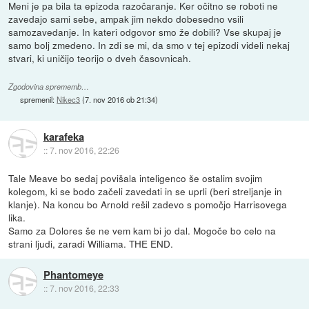
Meni je pa bila ta epizoda razočaranje. Ker očitno se roboti ne
zavedajo sami sebe, ampak jim nekdo dobesedno vsili
samozavedanje. In kateri odgovor smo že dobili? Vse skupaj je
samo bolj zmedeno. In zdi se mi, da smo v tej epizodi videli nekaj
stvari, ki uničijo teorijo o dveh časovnicah.
Zgodovina sprememb…
spremenil:
Nikec3
(
7. nov 2016 ob 21:34
)
karafeka
::
7. nov 2016, 22:26
Tale Meave bo sedaj povišala inteligenco še ostalim svojim
kolegom, ki se bodo začeli zavedati in se uprli (beri streljanje in
klanje). Na koncu bo Arnold rešil zadevo s pomočjo Harrisovega
lika.
Samo za Dolores še ne vem kam bi jo dal. Mogoče bo celo na
strani ljudi, zaradi Williama. THE END.
Phantomeye
::
7. nov 2016, 22:33