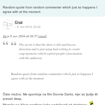
Random quote from random commenter which just so happens I
agree with at the moment.
Cruz
::
8. nov 2016, 22:42
Jst
je
8. nov 2016 ob 20:57
izjavil
:
The secret is that the show is shit and has no
direction and is just using bad writing to create
crap mysteries which exploit people's fascination
with the unknown.
Random quote from random commenter which just so happens I
agree with at the moment.
Čisto možno. Me spominja na film Donnie Darko, kjer so ljudje šli
preveč deep.
Mogoče pa iščejo predloge kako nadaljevati od gledalcev.