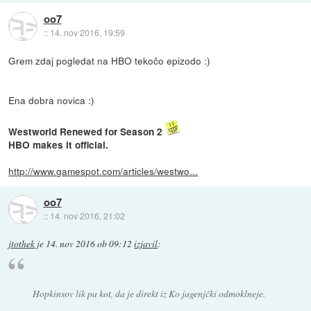
oo7
::
14. nov 2016, 19:59
Grem zdaj pogledat na HBO tekočo epizodo :)
Ena dobra novica :)
Westworld Renewed for Season 2
HBO makes it official.
http://www.gamespot.com/articles/westwo...
oo7
::
14. nov 2016, 21:02
jtothek
je
14. nov 2016 ob 09:12
izjavil
:
Hopkinsov lik pa kot, da je direkt iz Ko jagenjčki odmoklneje.