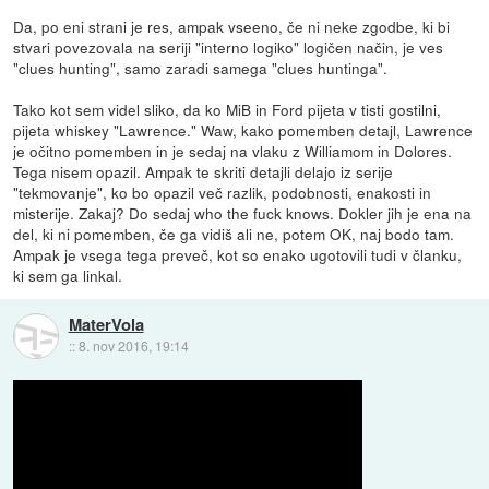
Da, po eni strani je res, ampak vseeno, če ni neke zgodbe, ki bi
stvari povezovala na seriji "interno logiko" logičen način, je ves
"clues hunting", samo zaradi samega "clues huntinga".
Tako kot sem videl sliko, da ko MiB in Ford pijeta v tisti gostilni,
pijeta whiskey "Lawrence." Waw, kako pomemben detajl, Lawrence
je očitno pomemben in je sedaj na vlaku z Williamom in Dolores.
Tega nisem opazil. Ampak te skriti detajli delajo iz serije
"tekmovanje", ko bo opazil več razlik, podobnosti, enakosti in
misterije. Zakaj? Do sedaj who the fuck knows. Dokler jih je ena na
del, ki ni pomemben, če ga vidiš ali ne, potem OK, naj bodo tam.
Ampak je vsega tega preveč, kot so enako ugotovili tudi v članku,
ki sem ga linkal.
MaterVola
::
8. nov 2016, 19:14