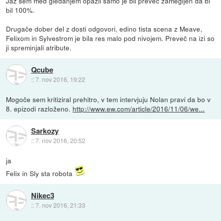
Jaz sem med gledanjem opazil samo je bil preveč zamegljen da bi
bil 100%.
Drugače dober del z dosti odgovori, edino tista scena z Meave,
Felixom in Sylvestrom je bila res malo pod nivojem. Preveč na izi so
ji spreminjali atribute.
Qcube
::
7. nov 2016, 19:22
Mogoče sem kritiziral prehitro, v tem intervjuju Nolan pravi da bo v
8. epizodi razloženo.
http://www.ew.com/article/2016/11/06/we...
Sarkozy
::
7. nov 2016, 20:52
ja
Felix in Sly sta robota
Nikec3
::
7. nov 2016, 21:33