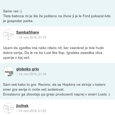
Samo res :)
Tista babnca mi je šla že pošteno na živce ji je le Ford pokazal kdo
je gospodar parka.
SambaShare
::
14. nov 2016, 21:15
Upam da zgodba ima neko rdečo nit, ker zaenkrat je tole hudo
dobra serija. Da le ne bo Lost like flop. Igralska zasedba vliva
upanje v kaj več.
globoko grlo
::
14. nov 2016, 21:18
Sam veš kako to gre. Recimo, da se Hopkins ne strinja v katero
smer gre serija in noče več sodelovat.
Enostavno ga zbootajo pa grejo producenti naprej v smeri Losta :)
jtothek
::
14. nov 2016, 21:22