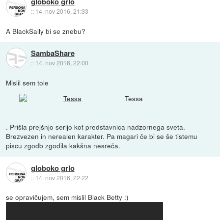
globoko grlo
::
14. nov 2016, 21:33
A BlackSally bi se znebu?
SambaShare
::
14. nov 2016, 22:00
Mislil sem tole
Tessa
. Prišla prejšnjo serijo kot predstavnica nadzornega sveta.
Brezvezen in nerealen karakter. Pa magari če bi se še tistemu
piscu zgodb zgodila kakšna nesreča.
globoko grlo
::
14. nov 2016, 22:22
se opravičujem, sem mislil Black Betty :)