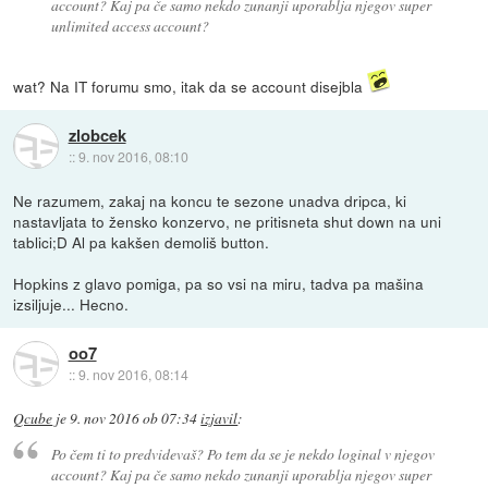
account? Kaj pa če samo nekdo zunanji uporablja njegov super
unlimited access account?
wat? Na IT forumu smo, itak da se account disejbla
zlobcek
::
9. nov 2016, 08:10
Ne razumem, zakaj na koncu te sezone unadva dripca, ki
nastavljata to žensko konzervo, ne pritisneta shut down na uni
tablici;D Al pa kakšen demoliš button.
Hopkins z glavo pomiga, pa so vsi na miru, tadva pa mašina
izsiljuje... Hecno.
oo7
::
9. nov 2016, 08:14
Qcube
je
9. nov 2016 ob 07:34
izjavil
:
Po čem ti to predvidevaš? Po tem da se je nekdo loginal v njegov
account? Kaj pa če samo nekdo zunanji uporablja njegov super