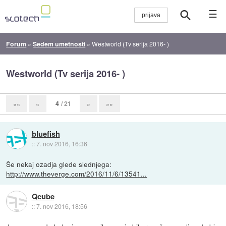
☰
Forum
»
Sedem umetnosti
»
Westworld (Tv serija 2016- )
Westworld (Tv serija 2016- )
4
/ 21
««
«
»
»»
bluefish
::
7. nov 2016, 16:36
Še nekaj ozadja glede slednjega:
http://www.theverge.com/2016/11/6/13541...
Qcube
::
7. nov 2016, 18:56