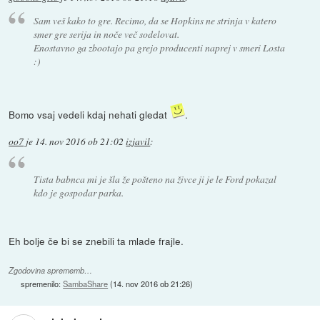
Sam veš kako to gre. Recimo, da se Hopkins ne strinja v katero
smer gre serija in noče več sodelovat.
Enostavno ga zbootajo pa grejo producenti naprej v smeri Losta
:)
Bomo vsaj vedeli kdaj nehati gledat
.
oo7
je
14. nov 2016 ob 21:02
izjavil
:
Tista babnca mi je šla že pošteno na živce ji je le Ford pokazal
kdo je gospodar parka.
Eh bolje če bi se znebili ta mlade frajle.
Zgodovina sprememb…
spremenilo:
SambaShare
(
14. nov 2016 ob 21:26
)