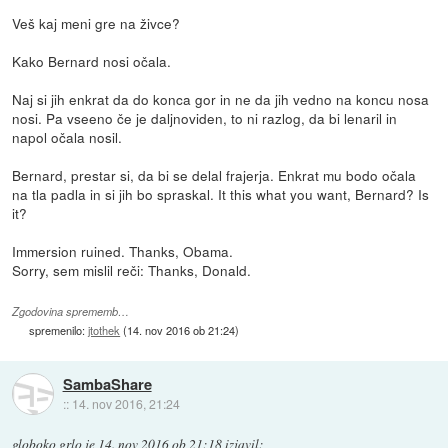
Veš kaj meni gre na živce?
Kako Bernard nosi očala.
Naj si jih enkrat da do konca gor in ne da jih vedno na koncu nosa
nosi. Pa vseeno če je daljnoviden, to ni razlog, da bi lenaril in
napol očala nosil.
Bernard, prestar si, da bi se delal frajerja. Enkrat mu bodo očala
na tla padla in si jih bo spraskal. It this what you want, Bernard? Is
it?
Immersion ruined. Thanks, Obama.
Sorry, sem mislil reči: Thanks, Donald.
Zgodovina sprememb…
spremenilo:
jtothek
(
14. nov 2016 ob 21:24
)
SambaShare
::
14. nov 2016, 21:24
globoko grlo
je
14. nov 2016 ob 21:18
izjavil
: