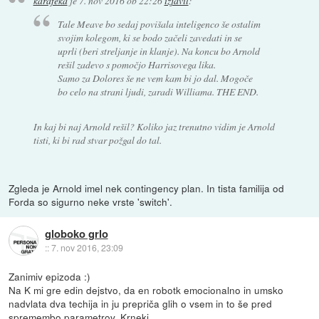
karafeka
je
7. nov 2016 ob 22:26
izjavil
:
Tale Meave bo sedaj povišala inteligenco še ostalim
svojim kolegom, ki se bodo začeli zavedati in se
uprli (beri streljanje in klanje). Na koncu bo Arnold
rešil zadevo s pomočjo Harrisovega lika.
Samo za Dolores še ne vem kam bi jo dal. Mogoče
bo celo na strani ljudi, zaradi Williama. THE END.
In kaj bi naj Arnold rešil? Koliko jaz trenutno vidim je Arnold
tisti, ki bi rad stvar požgal do tal.
Zgleda je Arnold imel nek contingency plan. In tista familija od
Forda so sigurno neke vrste 'switch'.
globoko grlo
::
7. nov 2016, 23:09
Zanimiv epizoda :)
Na K mi gre edin dejstvo, da en robotk emocionalno in umsko
nadvlata dva techija in ju prepriča glih o vsem in to še pred
spremembo parametrov. Krneki.