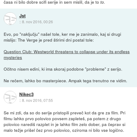
časa ni bilo dobre scifi serije in sem mislil, da je to
to.
Jst
::
8. nov 2016, 00:26
Evo, po "naključju" našel tole, ker me je zanimalo, kaj si drugi
mislijo: The Verge je pred štirimi dni postal tole:
Question Club: Westworld threatens to collapse under its endless
mysteries
Očitno nisem edini, ki ima skoraj podobne "probleme" z serijo.
Ne rečem, lahko bo masterpiece. Ampak tega trenutno ne vidim.
Nikec3
::
8. nov 2016, 07:55
Se mi zdi, da so do serije pristopili preveč kot da gre za film. Pri
filmu lahko prvo polovico povsem zapleteš, pa potem z drugo
polovico narediš razplet in je lahko film zelo dober, pa čeprav si
malo težje prišel čez prvo polovico, oziroma ni bilo vse logično.