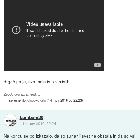
drgač pa ja, sva mela isto v mislih
Zgodovina sprememb…
spremenilo:
globoko grlo
(
14. nov 2016 ob 22:23
)
bambam20
::
14. nov 2016, 22:24
Na koncu se bo izkazalo, da so zunanji svet ne obstaja in da so vsi