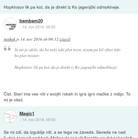
Hopkinsov lik pa kot, da je direkt iz Ko jagenjčki odmoklneje.
bambam20
::
14. nov 2016, 09:35
jtothek
je
14. nov 2016 ob 09:12
izjavil
:
Se mi je zdelo, da bo neki taki plot twist, nisem pa bil ziher, kdo
bo plot twister.
Hopkinsov lik pa kot, da je direkt iz Ko jagenjčki odmoklneje.
Čist. Stari ima vse niti v svojih rokah in igra igro mačke z mišjo. To
mi je všeč.
Magic1
::
14. nov 2016, 09:55
Se mi zdi, da izgublja niti, a se tega ne zaveda. Seveda ne nad
ljudmi, temveč nad boti. Možno da je tudi Arnolda on dal pokončati,