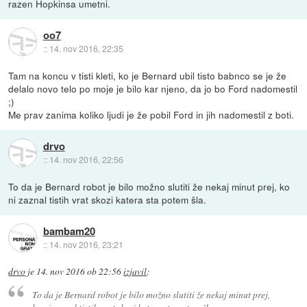
razen Hopkinsa umetni.
oo7
::
14. nov 2016, 22:35
Tam na koncu v tisti kleti, ko je Bernard ubil tisto babnco se je že
delalo novo telo po moje je bilo kar njeno, da jo bo Ford nadomestil
;)
Me prav zanima koliko ljudi je že pobil Ford in jih nadomestil z boti.
drvo
::
14. nov 2016, 22:56
To da je Bernard robot je bilo možno slutiti že nekaj minut prej, ko
ni zaznal tistih vrat skozi katera sta potem šla.
bambam20
::
14. nov 2016, 23:21
drvo
je
14. nov 2016 ob 22:56
izjavil
:
To da je Bernard robot je bilo možno slutiti že nekaj minut prej,