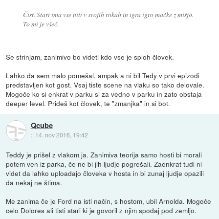
Čist. Stari ima vse niti v svojih rokah in igra igro mačke z mišjo.
To mi je všeč.
Se strinjam, zanimivo bo videti kdo vse je sploh človek.
Lahko da sem malo pomešal, ampak a ni bil Tedy v prvi epizodi
predstavljen kot gost. Vsaj tiste scene na vlaku so tako delovale.
Mogoče ko si enkrat v parku si za vedno v parku in zato obstaja
deeper level. Prideš kot človek, te "zmanjka" in si bot.
Qcube
::
14. nov 2016, 19:42
Teddy je prišel z vlakom ja. Zanimiva teorija samo hosti bi morali
potem ven iz parka, če ne bi jih ljudje pogrešali. Zaenkrat tudi ni
videt da lahko uploadajo človeka v hosta in bi zunaj ljudje opazili
da nekaj ne štima.
Me zanima če je Ford na isti način, s hostom, ubil Arnolda. Mogoče
celo Dolores ali tisti stari ki je govoril z njim spodaj pod zemljo.