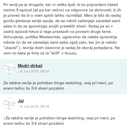
Pri seriji pa je drugače, ker ni veliko ljudi, ki so pripravljeni čakati
recimo 8 epizod (ali pa kar večno) na odgovore za skrivnosti, ki jih
je preveč da bi o vseh sploh lahko razmišljal. Meni je bilo do sedaj
gonilo gledanja serije opcija, da se roboti začenjajo zavedati sami
sebe in da se spominjajo svojih preteklih stvari. Sedaj pa so v
zadnji epizodi fokus iz tega prestavili na povsem druge teme.
Vohunjenje, politika Westworlda, ugotovimo da nekdo spreminja
robote (in da se zavedajo sami sebe zgolj zato, ker jim je nekdo
"ukazal".), teorija dveh časovnic je sedaj že skoraj potopljena. Ne
vem no kaka je finta za ta "shift" v focusu.
Modri dirkač
::
8. nov 2016, 08:04
Za takšne serije je potreben binge-watching, vsaj pri meni, po
enem tednu že 3/4 stvari pozabim.
Jst
::
8. nov 2016, 08:18
>Za takšne serije je potreben binge-watching, vsaj pri meni, po
enem tednu že 3/4 stvari pozabim.