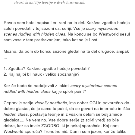
stvari, ki uničijo teorijo o dveh časovnicah.
Ravno sem hotel napisati en rant na ta del. Kakšno zgodbo hočejo
sploh povedati v tej sezoni oz. seriji. Vse je
scary mysterious
Na koncu se bo Westworld sesul
scenes riddled with hidden clues.
sam vase z tem pretiravanjem, tako kot se je Lost.
Možno, da bom ob koncu sezone gledal na ta del drugače, ampak
...
1. Zgodba? Kakšno zgodbo hočejo povedati?
2. Kaj naj bi bil nauk / veliko spoznanje?
Ker če bodo še nadaljevali z takimi
scary mysterious scenes
kaj je sploh point?
riddled with hidden clues
Čeprav je serija
, ima dober CGI in povprečno-do-
visually aesthetic
dobro glasbo, če je samo to point, da se govori na internetu in išče
, postavlja teorije in z vsakim delom še bolj zmede
hidden clues
gledalca,... Ne vem no. Vse dobre serije (z sci-fi vred) so bile
dobre, ker so imele ZGODBO, ki je nekaj sporočala. Kaj nam
Westworld sporoča? Trenutno nič. Damn sem jezen, ker že toliko