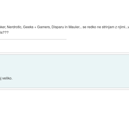
nker, Nerdrotic, Geeks + Gamers, Disparu in Mauler... se redko ne strinjam z njimi...
ris???
j veliko.