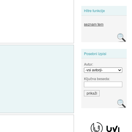
Hitre funkcije
seznam tem
Posebni izpisi
Avtor:
Ključna beseda: