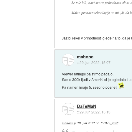
Je tole VR, novi svet v prihodnosti ali 
Malce prenova tehnologija se mi zdi, da b
Jaz bi rekel v prihodnosti glede na to, da je
mahone
::
29. jun 2022, 15:07
Viewer ratingsi pa strmo padajo.
Samo 300k ljudi v Ameriki si je ogledalo 1.
Pa namen imajo 5. sezono posneti
BaTeMaN
::
29. jun 2022, 15:13
mahone
je
29. jun 2022 ob 15:07
izjavil
:
Viewer ratingsi pa strmo padajo.