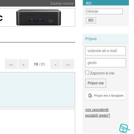
Išči:
Zadnje novice
Prijava
19
/ 21
««
«
»
»»
Zapomni si me
nov uporabnik
pozabili geslo?