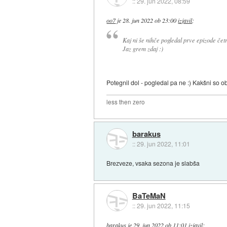
::
29. jun 2022, 08:59
oo7
je
28. jun 2022 ob 23:00
izjavil
:
Kaj ni še nihče pogledal prve epizode čet
Jaz grem zdaj :)
Potegnil dol - pogledal pa ne :) Kakšni so o
less then zero
barakus
::
29. jun 2022, 11:01
Brezveze, vsaka sezona je slabša
BaTeMaN
::
29. jun 2022, 11:15
barakus
je
29. jun 2022 ob 11:01
izjavil
: