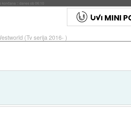
s ob 06:09
estworld (Tv serija 2016- )