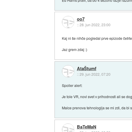
Ed Harris pravi, da bo 4 sezono lažje razume
oo7
::
28. jun 2022, 23:00
Kaj ni še nihče pogledal prve epizode četr
Jaz grem zdaj :)
AtaŠtumf
::
29. jun 2022, 07:20
Spoiler alert:
Je tole VR, novi svet v prihodnosti ali se
Malce prenova tehnologija se mi zdi, da bi
BaTeMaN