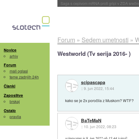
BMW v vozilih začel predvajati reklame
::
dane
Forum
»
Sedem umetnosti
»
W
Novice
Westworld (Tv serija 2016- )
arhiv
Forum
mali oglasi
teme zadnjih 24h
scipascapa
Članki
::
9. jun 2022, 15:44
Zaposlitve
kako se je 2x poročila z Muskom? WTF?
brskaj
Ostalo
pravila
BaTeMaN
::
10. jun 2022, 08:23
scipascapa
je
9. jun 2022 ob 15:44
izjavil
: