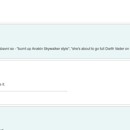
vni so - "burnt up Anakin Skywalker style", "she's about to go full Darth Vader on 
 it.