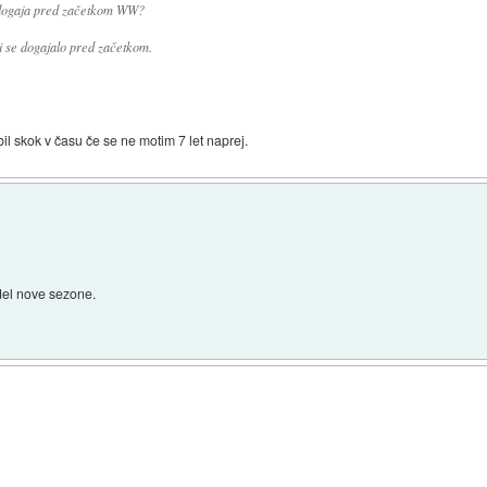
se dogaja pred začetkom WW?
i se dogajalo pred začetkom.
 bil skok v času če se ne motim 7 let naprej.
 del nove sezone.