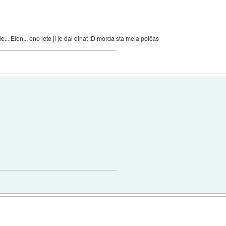
le... Elon,.. eno leto ji je dal dihat :D morda sta mela polčas