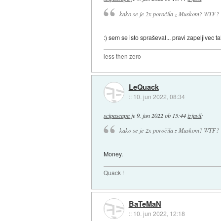
kako se je 2x poročila z Muskom? WTF?
:) sem se isto spraševal... pravi zapeljivec ta
less then zero
LeQuack
::
10. jun 2022, 08:34
scipascapa
je
9. jun 2022 ob 15:44
izjavil
:
kako se je 2x poročila z Muskom? WTF?
Money.
Quack !
BaTeMaN
::
10. jun 2022, 12:18