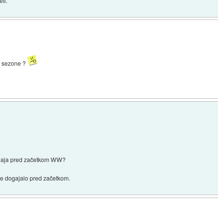
ti.
te sezone ?
 dogaja pred začetkom WW?
 se dogajalo pred začetkom.