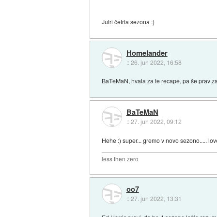
Jutri četrta sezona :)
Homelander
::
26. jun 2022, 16:58
BaTeMaN, hvala za te recape, pa še prav zaba
BaTeMaN
::
27. jun 2022, 09:12
Hehe :) super... gremo v novo sezono..... love
less then zero
oo7
::
27. jun 2022, 13:31