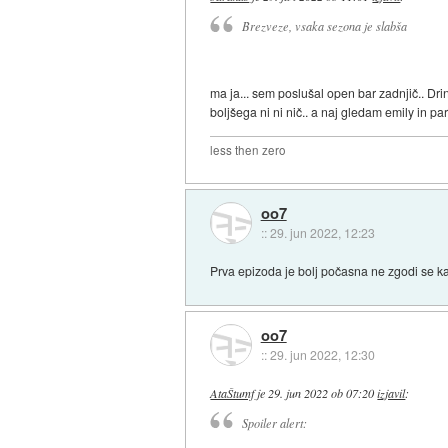
Brezveze, vsaka sezona je slabša
ma ja... sem poslušal open bar zadnjič.. Dri
boljšega ni ni nič.. a naj gledam emily in pa
less then zero
oo7
::
29. jun 2022, 12:23
Prva epizoda je bolj počasna ne zgodi se ka
oo7
::
29. jun 2022, 12:30
AtaŠtumf
je
29. jun 2022 ob 07:20
izjavil
:
Spoiler alert: