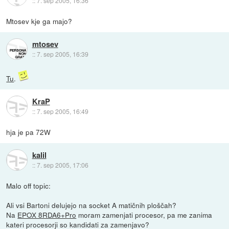
::
7. sep 2005, 16:36
Mtosev kje ga majo?
mtosev
::
7. sep 2005, 16:39
Tu
.
KraP
::
7. sep 2005, 16:49
hja je pa 72W
kalil
::
7. sep 2005, 17:06
Malo off topic:
Ali vsi Bartoni delujejo na socket A matičnih ploščah?
Na
EPOX 8RDA6+Pro
moram zamenjati procesor, pa me zanima
kateri procesorji so kandidati za zamenjavo?