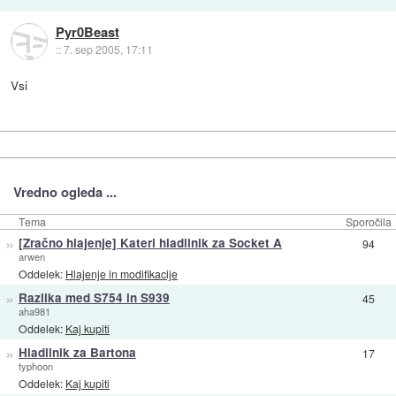
Pyr0Beast
::
7. sep 2005, 17:11
Vsi
Vredno ogleda ...
Tema
Sporočila
»
[Zračno hlajenje] Kateri hladilnik za Socket A
94
arwen
Oddelek:
Hlajenje in modifikacije
»
Razlika med S754 in S939
45
aha981
Oddelek:
Kaj kupiti
»
Hladilnik za Bartona
17
typhoon
Oddelek:
Kaj kupiti