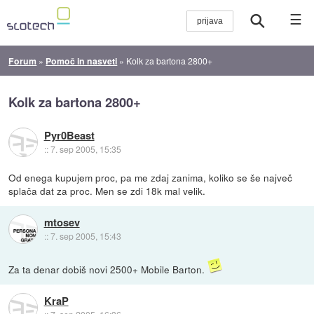
☰
Forum
»
Pomoč in nasveti
»
Kolk za bartona 2800+
Kolk za bartona 2800+
Pyr0Beast
::
7. sep 2005, 15:35
Od enega kupujem proc, pa me zdaj zanima, koliko se še največ
splača dat za proc. Men se zdi 18k mal velik.
mtosev
::
7. sep 2005, 15:43
Za ta denar dobiš novi 2500+ Mobile Barton.
KraP