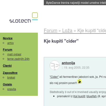
Spletne strani začele streči oglase za agente
Forum
»
Loža
»
Kje kupiti "cid
Novice
Kje kupiti "cider"
arhiv
Forum
mali oglasi
teme zadnjih 24h
antonija
Članki
::
19. avg 2005, 22:35
Zaposlitve
"Cider"
ali fermentiran jabolcni sok, ja. Pri 
brskaj
slo naj prosim pove!!!
Ostalo
pravila
Statistically 3 out of 4 involved usually en
premaknil iz
Kaj kupiti
:
bluefish
(
8. ap