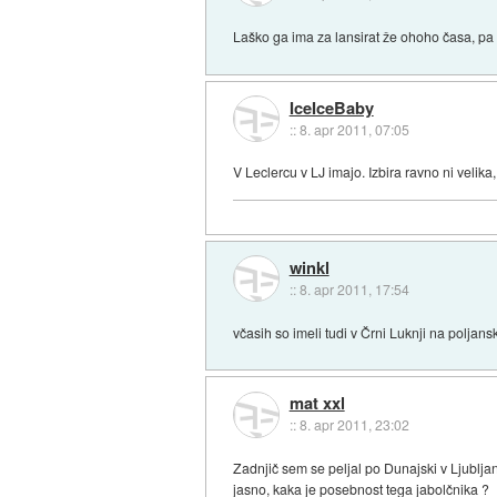
Laško ga ima za lansirat že ohoho časa, pa 
IceIceBaby
::
8. apr 2011, 07:05
V Leclercu v LJ imajo. Izbira ravno ni velik
winkl
::
8. apr 2011, 17:54
včasih so imeli tudi v Črni Luknji na poljans
mat xxl
::
8. apr 2011, 23:02
Zadnjič sem se peljal po Dunajski v Ljublja
jasno, kaka je posebnost tega jabolčnika ?