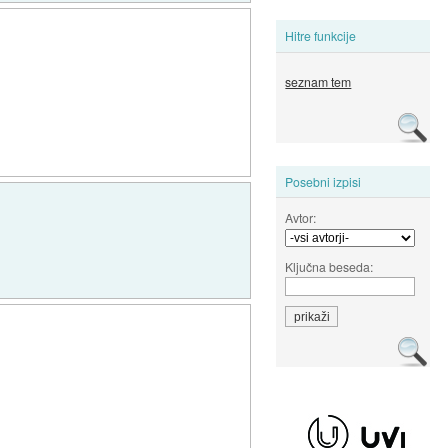
Hitre funkcije
seznam tem
Posebni izpisi
Avtor:
Ključna beseda: