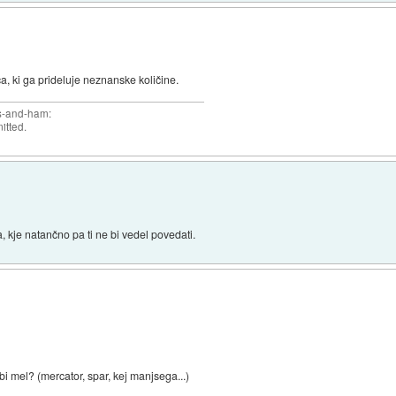
ca, ki ga prideluje neznanske količine.
gs-and-ham:
itted.
, kje natančno pa ti ne bi vedel povedati.
bi mel? (mercator, spar, kej manjsega...)