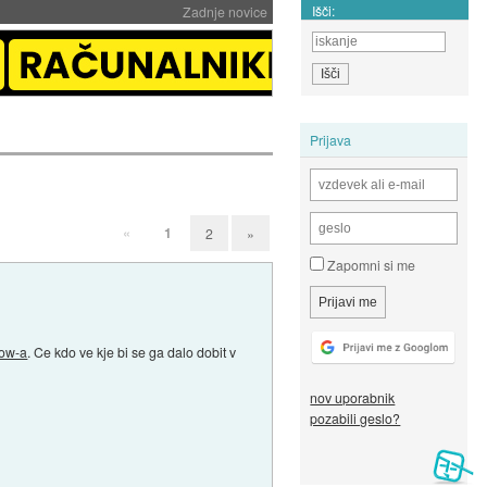
Išči:
Zadnje novice
Prijava
«
1
2
»
Zapomni si me
ow-a
. Ce kdo ve kje bi se ga dalo dobit v
nov uporabnik
pozabili geslo?