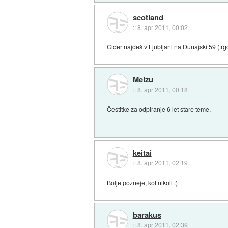
scotland
::
8. apr 2011, 00:02
Cider najdeš v Ljubljani na Dunajski 59 (trg
Meizu
::
8. apr 2011, 00:18
Čestitke za odpiranje 6 let stare teme.
keitai
::
8. apr 2011, 02:19
Bolje pozneje, kot nikoli :)
barakus
::
8. apr 2011, 02:39