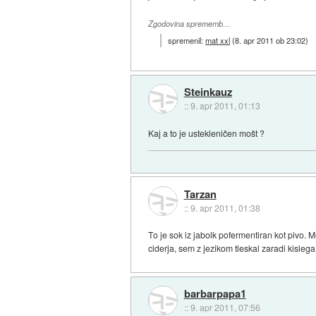
Zgodovina sprememb…
spremenil:
mat xxl
(
8. apr 2011 ob 23:02
)
Steinkauz
::
9. apr 2011, 01:13
Kaj a to je ustekleničen mošt ?
Tarzan
::
9. apr 2011, 01:38
To je sok iz jabolk pofermentiran kot pivo. 
ciderja, sem z jezikom tleskal zaradi kislega
barbarpapa1
::
9. apr 2011, 07:56