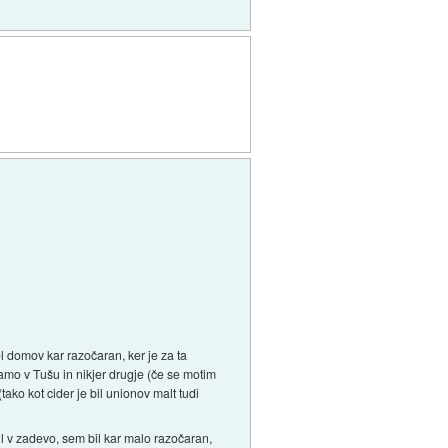
l domov kar razočaran, ker je za ta
samo v Tušu in nikjer drugje (če se motim
ako kot cider je bil unionov malt tudi
l v zadevo, sem bil kar malo razočaran,