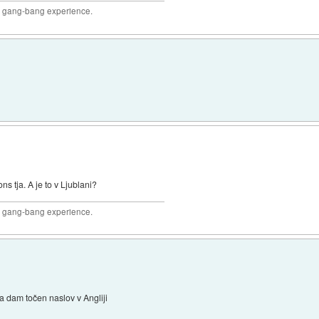
joy gang-bang experience.
s tja. A je to v Ljublani?
joy gang-bang experience.
pa dam točen naslov v Angliji