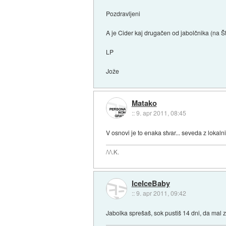
Pozdravljeni
A je Cider kaj drugačen od jabolčnika (na Št
LP
Jože
Matako
::
9. apr 2011, 08:45
V osnovi je to enaka stvar... seveda z lokal
/\/\.K.
IceIceBaby
::
9. apr 2011, 09:42
Jabolka sprešaš, sok pustiš 14 dni, da mal 