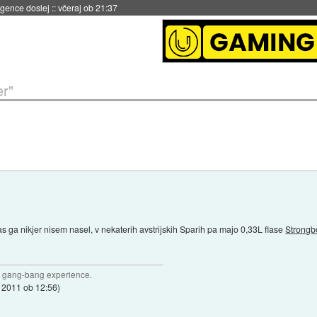
 umetne inteligence
::
včeraj ob 21:23
er"
nas ga nikjer nisem nasel, v nekaterih avstrijskih Sparih pa majo 0,33L flase
Strongb
joy gang-bang experience.
r 2011 ob 12:56
)