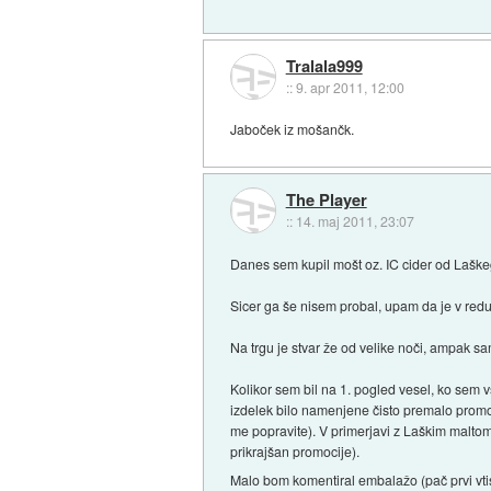
Tralala999
::
9. apr 2011, 12:00
Jaboček iz mošančk.
The Player
::
14. maj 2011, 23:07
Danes sem kupil mošt oz. IC cider od Lašk
Sicer ga še nisem probal, upam da je v redu
Na trgu je stvar že od velike noči, ampak s
Kolikor sem bil na 1. pogled vesel, ko sem 
izdelek bilo namenjene čisto premalo promoci
me popravite). V primerjavi z Laškim maltom i
prikrajšan promocije).
Malo bom komentiral embalažo (pač prvi vt