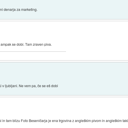
ni denarja za marketing.
a, ampak se dobi. Tam zraven piva.
ki v ljubljani. Ne vem pa, če se eš dobi
ni in tam blizu Foto Beseničarja je ena trgovina z angleškim pivom in angleškim t