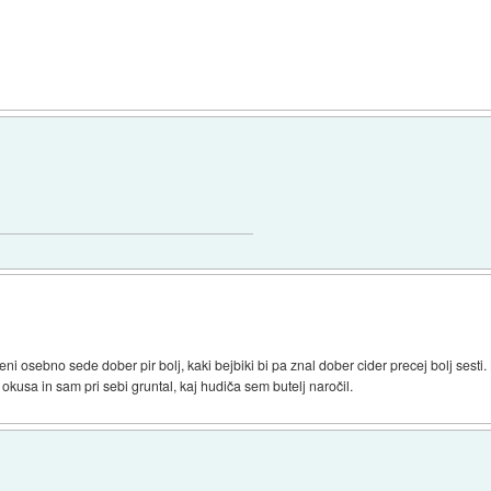
Meni osebno sede dober pir bolj, kaki bejbiki bi pa znal dober cider precej bolj sest
 okusa in sam pri sebi gruntal, kaj hudiča sem butelj naročil.