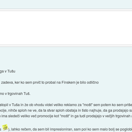
ega v Tušu
 zadeva, ker ko sem prvič to probal na Finskem je bilo odlično
amo v trgovinah Tuš.
vstopil v Tuša in že ob vhodu videl veliko reklamo za "mošt" sem potem ko sem priše
je, nihče sploh ne ve, da ta stvar sploh obstaja in tisto najhuje, da ga prodajajo 
ma sledeči veliko več promocije kot "mošt" in ga tudi prodajajo v večjih trgovinah (t
is
), lahko rečem, da sem bil impresioniran, sam pol ko sem malo bolj se poglobi