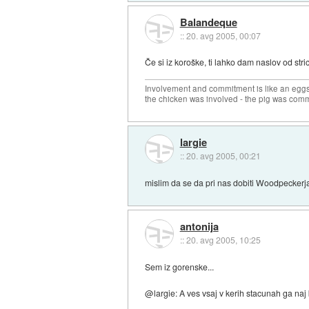
Balandeque
::
20. avg 2005, 00:07
Če si iz koroške, ti lahko dam naslov od stri
Involvement and commitment is like an eg
the chicken was involved - the pig was comm
largie
::
20. avg 2005, 00:21
mislim da se da pri nas dobiti Woodpeckerja
antonija
::
20. avg 2005, 10:25
Sem iz gorenske...
@largie: A ves vsaj v kerih stacunah ga naj 