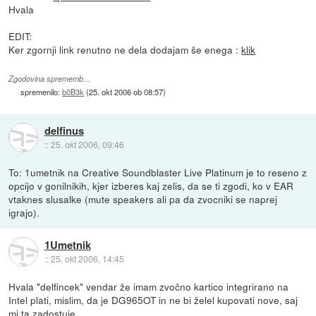
Hvala
EDIT:
Ker zgornji link renutno ne dela dodajam še enega :
klik
Zgodovina sprememb…
spremenilo:
b0B3k
(
25. okt 2006 ob 08:57
)
delfinus
::
25. okt 2006, 09:46
To: 1umetnik na Creative Soundblaster Live Platinum je to reseno z
opcijo v gonilnikih, kjer izberes kaj zelis, da se ti zgodi, ko v EAR
vtaknes slusalke (mute speakers ali pa da zvocniki se naprej
igrajo).
1Umetnik
::
25. okt 2006, 14:45
Hvala "delfincek" vendar že imam zvočno kartico integrirano na
Intel plati, mislim, da je DG965OT in ne bi želel kupovati nove, saj
mi ta zadostuje.