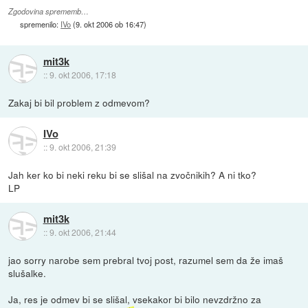
Zgodovina sprememb…
spremenilo:
IVo
(
9. okt 2006 ob 16:47
)
mit3k
::
9. okt 2006, 17:18
Zakaj bi bil problem z odmevom?
IVo
::
9. okt 2006, 21:39
Jah ker ko bi neki reku bi se slišal na zvočnikih? A ni tko?
LP
mit3k
::
9. okt 2006, 21:44
jao sorry narobe sem prebral tvoj post, razumel sem da že imaš
slušalke.
Ja, res je odmev bi se slišal, vsekakor bi bilo nevzdržno za