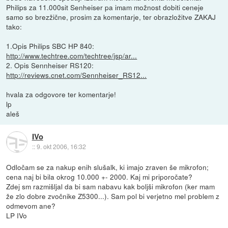
Philips za 11.000sit Senheiser pa imam možnost dobiti ceneje
samo so brezžične, prosim za komentarje, ter obrazložitve ZAKAJ
tako:
1.Opis Philips SBC HP 840:
http://www.techtree.com/techtree/jsp/ar...
2. Opis Sennheiser RS120:
http://reviews.cnet.com/Sennheiser_RS12...
hvala za odgovore ter komentarje!
lp
aleš
IVo
::
9. okt 2006, 16:32
Odločam se za nakup enih slušalk, ki imajo zraven še mikrofon;
cena naj bi bila okrog 10.000 +- 2000. Kaj mi priporočate?
Zdej sm razmišljal da bi sam nabavu kak boljši mikrofon (ker mam
že zlo dobre zvočnike Z5300...). Sam pol bi verjetno mel problem z
odmevom ane?
LP IVo