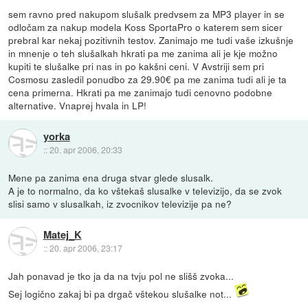
sem ravno pred nakupom slušalk predvsem za MP3 player in se
odločam za nakup modela Koss SportaPro o katerem sem sicer
prebral kar nekaj pozitivnih testov. Zanimajo me tudi vaše izkušnje
in mnenje o teh slušalkah hkrati pa me zanima ali je kje možno
kupiti te slušalke pri nas in po kakšni ceni. V Avstriji sem pri
Cosmosu zasledil ponudbo za 29.90€ pa me zanima tudi ali je ta
cena primerna. Hkrati pa me zanimajo tudi cenovno podobne
alternative. Vnaprej hvala in LP!
yorka
::
20. apr 2006, 20:33
Mene pa zanima ena druga stvar glede slusalk.
A je to normalno, da ko vštekaš slusalke v televizijo, da se zvok
slisi samo v slusalkah, iz zvocnikov televizije pa ne?
Matej_K
::
20. apr 2006, 23:17
Jah ponavad je tko ja da na tvju pol ne slišš zvoka...
Sej logično zakaj bi pa drgač vštekou slušalke not...