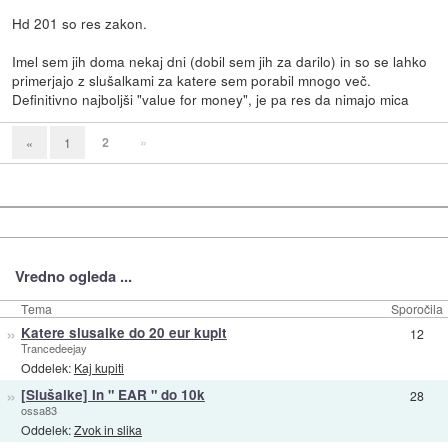
Hd 201 so res zakon.
Imel sem jih doma nekaj dni (dobil sem jih za darilo) in so se lahko
primerjajo z slušalkami za katere sem porabil mnogo več.
Definitivno najboljši "value for money", je pa res da nimajo mica
2
»
«
1
Vredno ogleda ...
Tema
Sporočila
»
Katere slusalke do 20 eur kupit
12
Trancedeejay
Oddelek:
Kaj kupiti
»
[Slušalke] In " EAR " do 10k
28
ossa83
Oddelek:
Zvok in slika