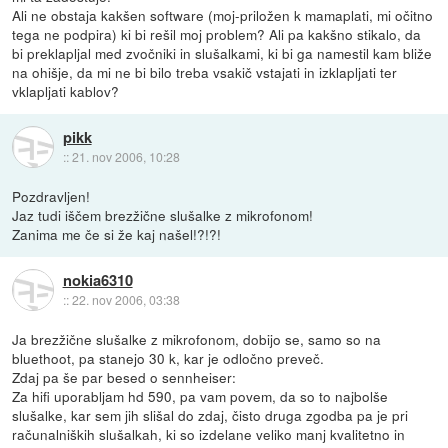
Ali ne obstaja kakšen software (moj-priložen k mamaplati, mi očitno
tega ne podpira) ki bi rešil moj problem? Ali pa kakšno stikalo, da
bi preklapljal med zvočniki in slušalkami, ki bi ga namestil kam bliže
na ohišje, da mi ne bi bilo treba vsakič vstajati in izklapljati ter
vklapljati kablov?
pikk
::
21. nov 2006, 10:28
Pozdravljen!
Jaz tudi iščem brezžične slušalke z mikrofonom!
Zanima me če si že kaj našel!?!?!
nokia6310
::
22. nov 2006, 03:38
Ja brezžične slušalke z mikrofonom, dobijo se, samo so na
bluethoot, pa stanejo 30 k, kar je odločno preveč.
Zdaj pa še par besed o sennheiser:
Za hifi uporabljam hd 590, pa vam povem, da so to najbolše
slušalke, kar sem jih slišal do zdaj, čisto druga zgodba pa je pri
računalniških slušalkah, ki so izdelane veliko manj kvalitetno in