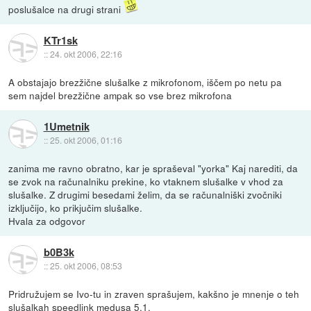
poslušalce na drugi strani
KTr1sk
::
24. okt 2006, 22:16
A obstajajo brezžične slušalke z mikrofonom, iščem po netu pa
sem najdel brezžične ampak so vse brez mikrofona
1Umetnik
::
25. okt 2006, 01:16
zanima me ravno obratno, kar je spraševal "yorka" Kaj narediti, da
se zvok na računalniku prekine, ko vtaknem slušalke v vhod za
slušalke. Z drugimi besedami želim, da se računalniški zvočniki
izključijo, ko prikjučim slušalke.
Hvala za odgovor
b0B3k
::
25. okt 2006, 08:53
Pridružujem se Ivo-tu in zraven sprašujem, kakšno je mnenje o teh
slušalkah
speedlink medusa 5.1
.