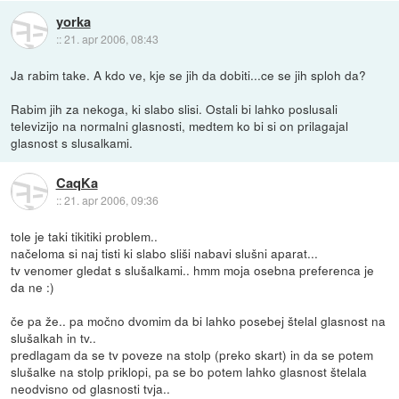
yorka
::
21. apr 2006, 08:43
Ja rabim take. A kdo ve, kje se jih da dobiti...ce se jih sploh da?
Rabim jih za nekoga, ki slabo slisi. Ostali bi lahko poslusali
televizijo na normalni glasnosti, medtem ko bi si on prilagajal
glasnost s slusalkami.
CaqKa
::
21. apr 2006, 09:36
tole je taki tikitiki problem..
načeloma si naj tisti ki slabo sliši nabavi slušni aparat...
tv venomer gledat s slušalkami.. hmm moja osebna preferenca je
da ne :)
če pa že.. pa močno dvomim da bi lahko posebej štelal glasnost na
slušalkah in tv..
predlagam da se tv poveze na stolp (preko skart) in da se potem
slušalke na stolp priklopi, pa se bo potem lahko glasnost štelala
neodvisno od glasnosti tvja..