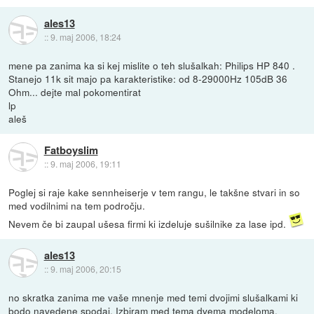
ales13
::
9. maj 2006, 18:24
mene pa zanima ka si kej mislite o teh slušalkah: Philips HP 840 .
Stanejo 11k sit majo pa karakteristike: od 8-29000Hz 105dB 36
Ohm... dejte mal pokomentirat
lp
aleš
Fatboyslim
::
9. maj 2006, 19:11
Poglej si raje kake sennheiserje v tem rangu, le takšne stvari in so
med vodilnimi na tem področju.
Nevem če bi zaupal ušesa firmi ki izdeluje sušilnike za lase ipd.
ales13
::
9. maj 2006, 20:15
no skratka zanima me vaše mnenje med temi dvojimi slušalkami ki
bodo navedene spodaj. Izbiram med tema dvema modeloma.