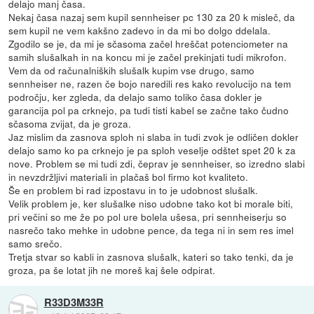
delajo manj časa.
Nekaj časa nazaj sem kupil sennheiser pc 130 za 20 k misleč, da
sem kupil ne vem kakšno zadevo in da mi bo dolgo ddelala.
Zgodilo se je, da mi je sčasoma začel hreščat potenciometer na
samih slušalkah in na koncu mi je začel prekinjati tudi mikrofon.
Vem da od računalniških slušalk kupim vse drugo, samo
sennheiser ne, razen če bojo naredili res kako revolucijo na tem
področju, ker zgleda, da delajo samo toliko časa dokler je
garancija pol pa crknejo, pa tudi tisti kabel se začne tako čudno
sčasoma zvijat, da je groza.
Jaz mislim da zasnova sploh ni slaba in tudi zvok je odličen dokler
delajo samo ko pa crknejo je pa sploh veselje odštet spet 20 k za
nove. Problem se mi tudi zdi, čeprav je sennheiser, so izredno slabi
in nevzdržljivi materiali in plačaš bol firmo kot kvaliteto.
Še en problem bi rad izpostavu in to je udobnost slušalk.
Velik problem je, ker slušalke niso udobne tako kot bi morale biti,
pri večini so me že po pol ure bolela ušesa, pri sennheiserju so
nasrečo tako mehke in udobne pence, da tega ni in sem res imel
samo srečo.
Tretja stvar so kabli in zasnova slušalk, kateri so tako tenki, da je
groza, pa še lotat jih ne moreš kaj šele odpirat.
R33D3M33R