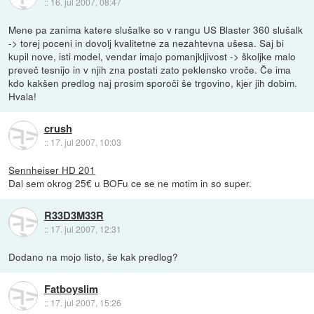
::
16. jul 2007, 08:47
Mene pa zanima katere slušalke so v rangu US Blaster 360 slušalk
-> torej poceni in dovolj kvalitetne za nezahtevna ušesa. Saj bi
kupil nove, isti model, vendar imajo pomanjkljivost -> školjke malo
preveč tesnijo in v njih zna postati zato peklensko vroče. Če ima
kdo kakšen predlog naj prosim sporoči še trgovino, kjer jih dobim.
Hvala!
crush
::
17. jul 2007, 10:03
Sennheiser HD 201
Dal sem okrog 25€ u BOFu ce se ne motim in so super.
R33D3M33R
::
17. jul 2007, 12:31
Dodano na mojo listo, še kak predlog?
Fatboyslim
::
17. jul 2007, 15:26