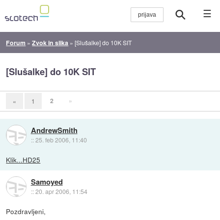
☰
Forum
»
Zvok in slika
»
[Slušalke] do 10K SIT
[Slušalke] do 10K SIT
2
»
«
1
AndrewSmith
::
25. feb 2006, 11:40
Klik...HD25
Samoyed
::
20. apr 2006, 11:54
Pozdravljeni,