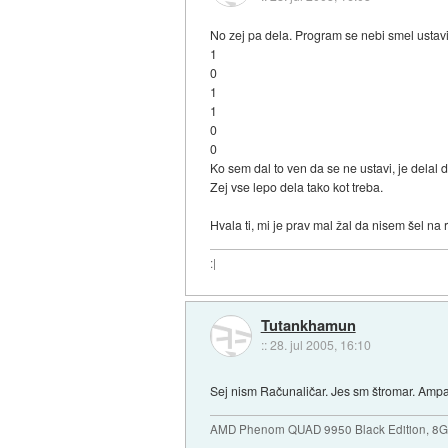
No zej pa dela. Program se nebi smel ustavit
1
0
1
1
0
0
Ko sem dal to ven da se ne ustavi, je delal 
Zej vse lepo dela tako kot treba.
Hvala ti, mi je prav mal žal da nisem šel na 
:|
Tutankhamun
::
28. jul 2005, 16:10
Sej nism Računaličar. Jes sm štromar. Ampa
AMD Phenom QUAD 9950 Black Edition, 8