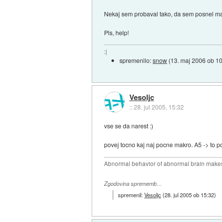
Nekaj sem probaval tako, da sem posnel ma
Pls, help!
:|
spremenilo:
snow
(
13. maj 2006 ob 1
Vesoljc
::
28. jul 2005, 15:32
vse se da narest :)
povej tocno kaj naj pocne makro. A5 -> to p
Abnormal behavior of abnormal brain makes
Zgodovina sprememb…
spremenil:
Vesoljc
(
28. jul 2005 ob 15:32
)