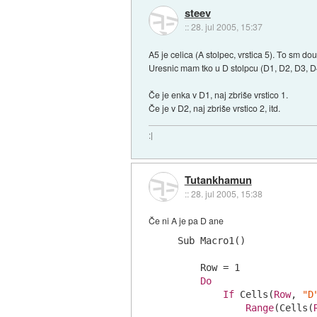
steev
::
28. jul 2005, 15:37
A5 je celica (A stolpec, vrstica 5). To sm do
Uresnic mam tko u D stolpcu (D1, D2, D3, D4, .
Če je enka v D1, naj zbriše vrstico 1.
Če je v D2, naj zbriše vrstico 2, itd.
:|
Tutankhamun
::
28. jul 2005, 15:38
Če ni A je pa D ane
Sub Macro1()

    Row = 1

Do
If
 Cells(
Row
, 
"D
Range
(Cells(