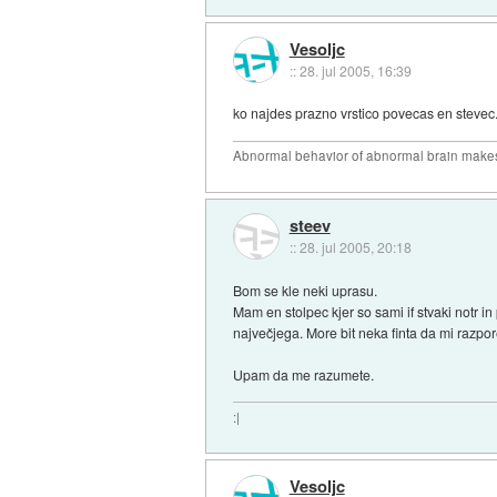
Vesoljc
::
28. jul 2005, 16:39
ko najdes prazno vrstico povecas en stevec. 
Abnormal behavior of abnormal brain makes
steev
::
28. jul 2005, 20:18
Bom se kle neki uprasu.
Mam en stolpec kjer so sami if stvaki notr in
največjega. More bit neka finta da mi razpored
Upam da me razumete.
:|
Vesoljc