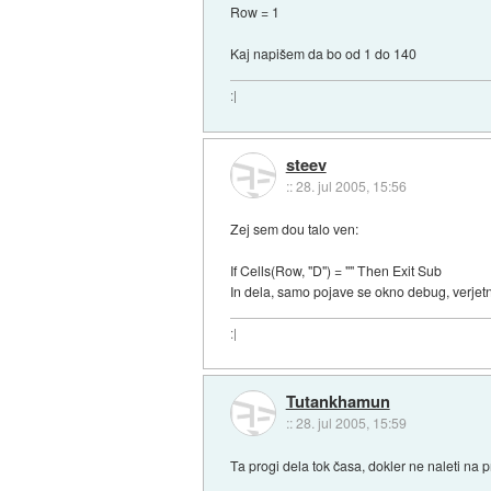
Row = 1
Kaj napišem da bo od 1 do 140
:|
steev
::
28. jul 2005, 15:56
Zej sem dou talo ven:
If Cells(Row, "D") = "" Then Exit Sub
In dela, samo pojave se okno debug, verjetn
:|
Tutankhamun
::
28. jul 2005, 15:59
Ta progi dela tok časa, dokler ne naleti na p