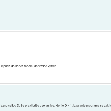
 k pride do konca tabele, do vrstice xyzwq.
razno celico D. Se pravi briše use vrstice, kjer je D = 1, izvajanje programa se zaklju