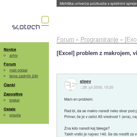
Evropska vesoljska agencija razvija svojo rak
Forum
»
Programiranje
»
[Exc
Novice
[Excel] problem z makrojem, v
arhiv
Forum
mali oglasi
teme zadnjih 24h
steev
Članki
::
28. jul 2005, 15:20
Zaposlitve
Mam en problem.
brskaj
Ostalo
Rad bi, da se makro naredi neko stvar pod p
pravila
Primer, če je v celici A5 vrednost 1 (ena), naj
Zna kdo naredi kaj takega?
Takih vrstic je najvec 140. Se da nrediti za 