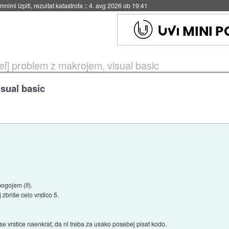
eto za večkratno uporabo
::
4. avg 2026 ob 19:41
el] problem z makrojem, visual basic
isual basic
ogojem (if).
 zbriše celo vrstico 5.
vse vrstice naenkrat, da ni treba za usako posebej pisat kodo.