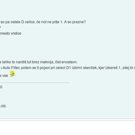
so pa ostale D celice, če not ne piše 1. A so prazne?
?
mesto vrstice
 lahko to nardiš tut brez makroja, čist enostavn.
Auto Filter, potem se ti pojavi pri celeci D1 izbirni okenček, kjer izbereš 1, zdej bi
je vse
GB
6:09
)