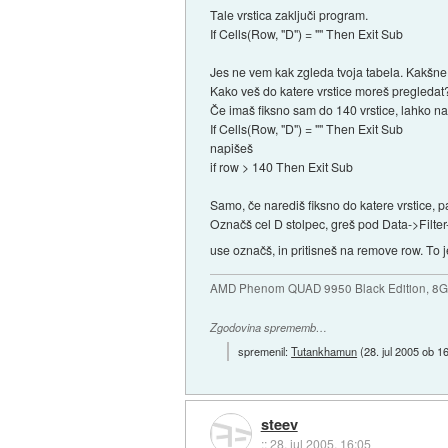
Tale vrstica zaključi program.
If Cells(Row, "D") = "" Then Exit Sub
Jes ne vem kak zgleda tvoja tabela. Kakšne 
Kako veš do katere vrstice moreš pregledat
Če imaš fiksno sam do 140 vrstice, lahko na
If Cells(Row, "D") = "" Then Exit Sub
napišeš
if row > 140 Then Exit Sub
Samo, če narediš fiksno do katere vrstice, pa
Označš cel D stolpec, greš pod Data->Filter->
use označš, in pritisneš na remove row. To 
AMD Phenom QUAD 9950 Black Edition, 8
Zgodovina sprememb…
spremenil:
Tutankhamun
(
28. jul 2005 ob 1
steev
::
28. jul 2005, 16:05