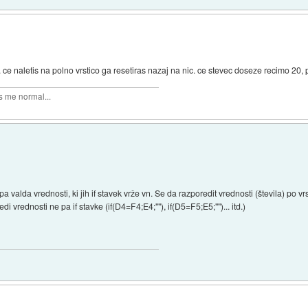
ce naletis na polno vrstico ga resetiras nazaj na nic. ce stevec doseze recimo 20, 
 me normal...
 pa valda vrednosti, ki jih if stavek vrže vn. Se da razporedit vrednosti (števila) p
i vrednosti ne pa if stavke (if(D4=F4;E4;""), if(D5=F5;E5;"")... itd.)