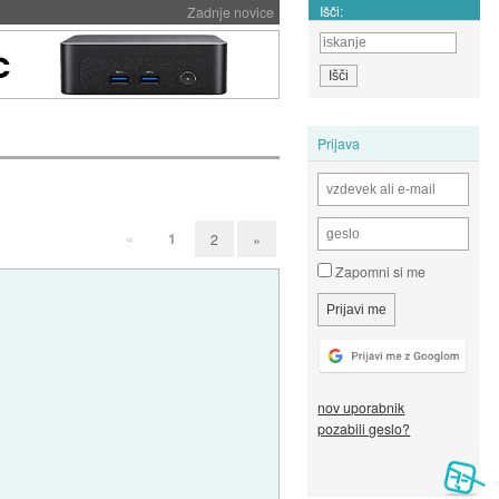
Išči:
Zadnje novice
Prijava
«
1
2
»
Zapomni si me
nov uporabnik
pozabili geslo?