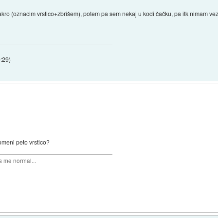
kro (oznacim vrstico+zbrišem), potem pa sem nekaj u kodi čačku, pa itk nimam ve
0:29
)
omeni peto vrstico?
 me normal...