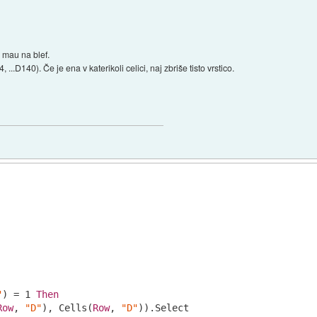
u mau na blef.
..D140). Če je ena v katerikoli celici, naj zbriše tisto vrstico.
"
) = 
1
Then
Row
, 
"D"
), Cells(
Row
, 
"D"
)).Select
