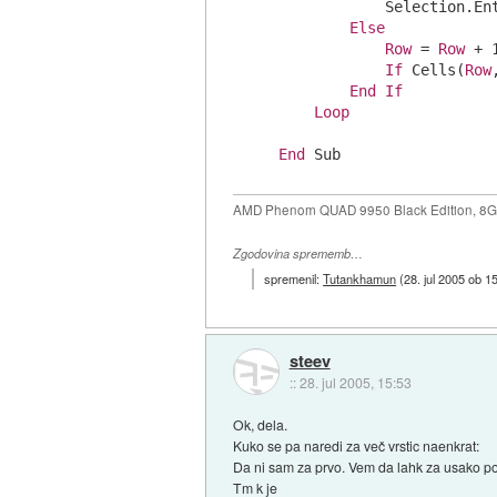
            Selection.Ent
Else
Row
 = 
Row
 + 
If
 Cells(
Row
End
If
Loop
End
AMD Phenom QUAD 9950 Black Edition, 8
Zgodovina sprememb…
spremenil:
Tutankhamun
(
28. jul 2005 ob 1
steev
::
28. jul 2005, 15:53
Ok, dela.
Kuko se pa naredi za več vrstic naenkrat:
Da ni sam za prvo. Vem da lahk za usako pos
Tm k je