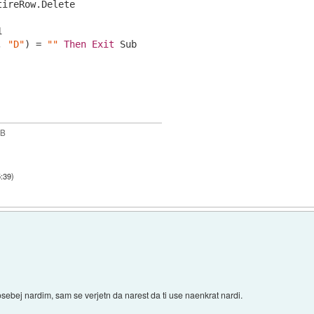
ireRow.Delete

1
, 
"D"
) = 
""
Then
Exit
 Sub

GB
5:39
)
ebej nardim, sam se verjetn da narest da ti use naenkrat nardi.