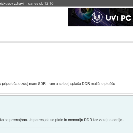
eizkusov zdravil
::
danes ob 12:10
no priporočate zdej mam SDR - ram a se bolj splača DDR matično ploščo
azlika se premajhna. Je pa res, da se plate in memorija DDR kar vztrajno cenijo..