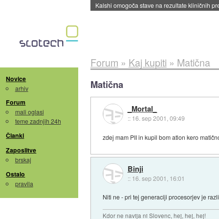
Kalshi omogoča stave na rezultate kliničnih pr
Forum
»
Kaj kupiti
»
Matična
Novice
Matična
arhiv
Forum
_Mortal_
mali oglasi
::
16. sep 2001, 09:49
teme zadnjih 24h
Članki
zdej mam PII in kupil bom atlon kero matič
Zaposlitve
brskaj
Binji
Ostalo
::
16. sep 2001, 16:01
pravila
Niti ne - pri tej generaciji procesorjev je r
Kdor ne navija ni Slovenc, hej, hej, hej!