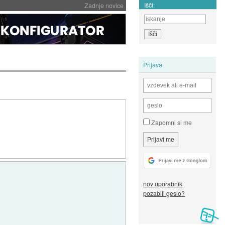
Išči:
Zadnje novice
Prijava
Zapomni si me
nov uporabnik
pozabili geslo?