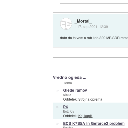
_Mortal_
::
17. sep 2001, 12:39
dobr da to vem a rab kdo 320 MB SDR ram
Vredno ogleda ...
Tema
»
Glede ramov
slinko
Oddelek:
Strojna oprema
»
P4
BoLhCa
Oddelek:
Kaj kupiti
»
ECS K7S5A in Geforce2 problem
BigMan