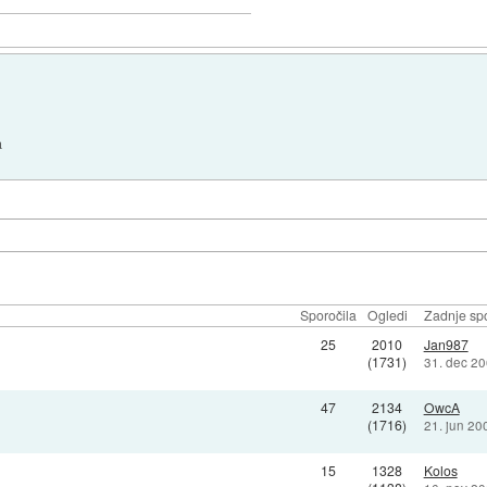
a
Sporočila
Ogledi
Zadnje spo
25
2010
Jan987
(1731)
31. dec 20
47
2134
OwcA
(1716)
21. jun 20
15
1328
Kolos