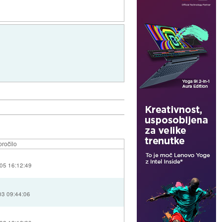
ročilo
05 16:12:49
03 09:44:06