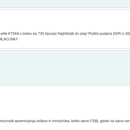
 elite K7S5A v bistvu sis 735 čipovje! Najhitrejši do zdaj! Plošča podpira DDR i
ri MLACOMU!
a moznosti spreminjanja voltaze in mnozilnika, lahko samo FSB), glede na njeno ceno