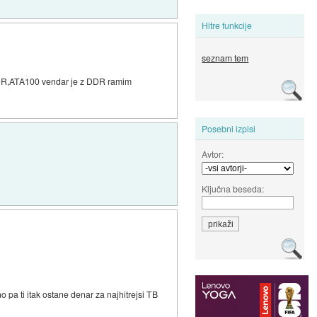
Hitre funkcije
seznam tem
n SDR,ATA100 vendar je z DDR ramim
Posebni izpisi
Avtor:
Ključna beseda:
 pa ti itak ostane denar za najhitrejsi TB