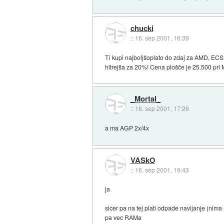
chucki
::
16. sep 2001, 16:39
Ti kupi najboljšoplato do zdaj za AMD, ECS
hitrejša za 20%! Cena plošče je 25.500 p
_Mortal_
::
16. sep 2001, 17:26
a ma AGP 2x/4x
VASkO
::
16. sep 2001, 19:43
ja
sicer pa na tej plati odpade navijanje (nim
pa vec RAMa