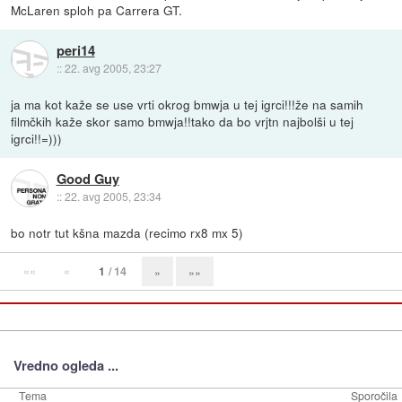
McLaren sploh pa Carrera GT.
peri14
::
22. avg 2005, 23:27
ja ma kot kaže se use vrti okrog bmwja u tej igrci!!!že na samih
filmčkih kaže skor samo bmwja!!tako da bo vrjtn najbolši u tej
igrci!!=)))
Good Guy
::
22. avg 2005, 23:34
bo notr tut kšna mazda (recimo rx8 mx 5)
««
«
1
/ 14
»
»»
Vredno ogleda ...
Tema
Sporočila