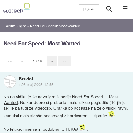
☰
Forum
»
Igre
»
Need For Speed: Most Wanted
Need For Speed: Most Wanted
««
«
1
/ 14
»
»»
Brudol
::
26. maj 2005, 13:55
No na vidiku je že nova igra iz serije Need For Speed ...
Most
Wanted
. No kar dobro si preberte, malo slikice pogledite (10 jih je
že) je pa tudi že videoclip. Grafika bo kot kaže na zelo visoki ravni,
zato tisti malo slabše podkovani z hardwarom ... šparite
.
No kritike, mnenja in podobno ... TUKAJ
.