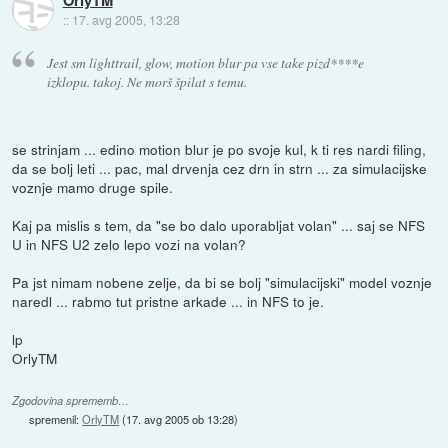
::
17. avg 2005, 13:28
Jest sm lighttrail, glow, motion blur pa vse take pizd****e
izklopu. takoj. Ne morš špilat s temu.
se strinjam ... edino motion blur je po svoje kul, k ti res nardi filing,
da se bolj leti ... pac, mal drvenja cez drn in strn ... za simulacijske
voznje mamo druge spile.
Kaj pa mislis s tem, da "se bo dalo uporabljat volan" ... saj se NFS
U in NFS U2 zelo lepo vozi na volan?
Pa jst nimam nobene zelje, da bi se bolj "simulacijski" model voznje
naredl ... rabmo tut pristne arkade ... in NFS to je.
lp
OrlyTM
Zgodovina sprememb…
spremenil:
OrlyTM
(
17. avg 2005 ob 13:28
)