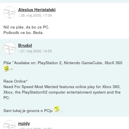
Alexius Heristalski
::
26. maj 2005, 17:09
Nič ne piše, da bo za PC.
Poškodb ne bo. Beda.
Brudol
::
27. maj 2005, 14:55
Piše ''Availabe on: PlayStation 2, Nintendo GameCube, XboX 360
''
Race Online*
Need For Speed Most Wanted features online play for Xbox 360,
Xbox, the PlayStation®2 computer entertainment system and the
PC.
Sam tukaj je govora o PCju
.
mzidy
::
27. maj 2005, 14:59