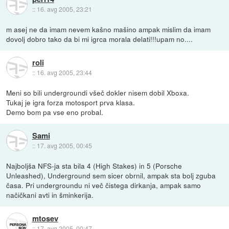
::
16. avg 2005, 23:21
m asej ne da imam nevem kašno mašino ampak mislim da imam
dovolj dobro tako da bi mi igrca morala delati!!!upam no....
roli
::
16. avg 2005, 23:44
Meni so bili undergroundi všeč dokler nisem dobil Xboxa.
Tukaj je igra forza motosport prva klasa.
Demo bom pa vse eno probal.
Sami
::
17. avg 2005, 00:45
Najboljša NFS-ja sta bila 4 (High Stakes) in 5 (Porsche
Unleashed), Underground sem sicer obrnil, ampak sta bolj zguba
časa. Pri undergroundu ni več čistega dirkanja, ampak samo
načičkani avti in šminkerija.
mtosev
::
17. avg 2005, 00:47