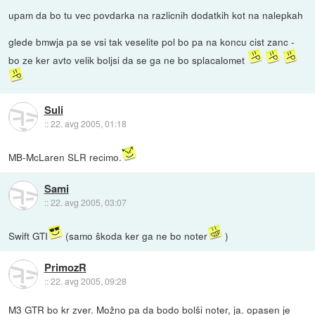
upam da bo tu vec povdarka na razlicnih dodatkih kot na nalepkah
glede bmwja pa se vsi tak veselite pol bo pa na koncu cist zanc -
bo ze ker avto velik boljsi da se ga ne bo splacalomet
Suli
::
22. avg 2005, 01:18
MB-McLaren SLR recimo.
Sami
::
22. avg 2005, 03:07
Swift GTI
(samo škoda ker ga ne bo noter
)
PrimozR
::
22. avg 2005, 09:28
M3 GTR bo kr zver. Možno pa da bodo bolši noter, ja. opasen je