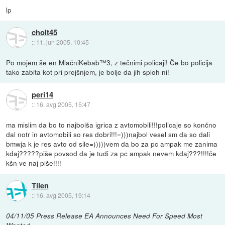
lp
cholt45
::
11. jun 2005, 10:45
Po mojem še en MlačniKebab™3, z tečnimi policaji! Če bo policija
tako zabita kot pri prejšnjem, je bolje da jih sploh ni!
peri14
::
16. avg 2005, 15:47
ma mislim da bo to najbolša igrica z avtomobili!!!policaje so končno
dal notr in avtomobili so res dobri!!!=)))najbol vesel sm da so dali
bmwja k je res avto od sile=)))))vem da bo za pc ampak me zanima
kdaj?????piše povsod da je tudi za pc ampak nevem kdaj???!!!!če
kšn ve naj piše!!!!
Tilen
::
16. avg 2005, 19:14
04/11/05 Press Release EA Announces Need For Speed Most