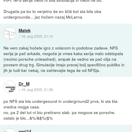
PIPI: NFS serija nikoli ni bila simulacija in nikoli ne bo.
Drugače pa bo to verjetno še en ščiš kot sta bila oba
undergrounda... jaz hočem nazaj McLarna.
Matek
::
16. avg 2005, 21:10
Ne vem zakaj hočete igro z volanom in podobne zadeve. NFS
serija je pač arkada, mogoče je vmes kaka serija malo odstopala
(recimo porsche unleashed), ampak še vedno se pač cilja na
povsem drug trg. Simulacije imajo precej bolj specifično publiko in
jih je tudi kar nekaj, ne zahtevajte tega še od NFSja.
Dr_M
::
16. avg 2005, 21:36
po NFS sta bla undergeound in underground2 prva, ki sta bla
vredna mojga casa.
no, pa 2 del tut ni biu pretirano slab. pa mogoce se porsche.
ostalo je blo...&%/&$%($%
peri14