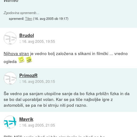
Wanted
Zgodovina sprememb…
spremenil:
Tilen
(
16. avg 2005 ob 19:17
)
Brudol
::
16. avg 2005, 19:55
Njihova stran
je vedno bolj založena s slikami in filmčki ... vredno
ogleda
PrimozR
::
16. avg 2005, 20:15
Še vedno pa sanjam utopične sanje da bo fizka prbližn fizka in da
se bo dal uporabljat volan. Kar se pa tiče najboljše igre z
avtomobili, se pa ne bi strnju niti pod razno.
Mavrik
::
16. avg 2005, 21:05