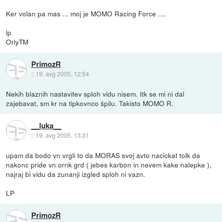
Ker volan pa mas ... moj je MOMO Racing Force ....
lp
OrlyTM
PrimozR
::
19. avg 2005, 12:54
Nekih blaznih nastavitev sploh vidu nisem. Itk se mi ni dal
zajebavat, sm kr na tipkovnco špilu. Takisto MOMO R.
__luka__
::
19. avg 2005, 13:31
upam da bodo vn vrgli to da MORAS svoj avto nacickat tolk da
nakonc pride vn ornk grd ( jebes karbon in nevem kake nalepke ),
najraj bi vidu da zunanji izgled sploh ni vazn.
LP
PrimozR