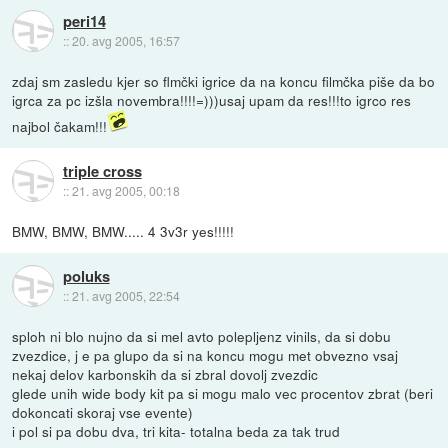
peri14
::
20. avg 2005, 16:57
zdaj sm zasledu kjer so flmčki igrice da na koncu filmčka piše da bo
igrca za pc izšla novembra!!!!=)))usaj upam da res!!!to igrco res
najbol čakam!!!
triple cross
::
21. avg 2005, 00:18
BMW, BMW, BMW..... 4 3v3r yes!!!!!
poluks
::
21. avg 2005, 22:54
sploh ni blo nujno da si mel avto polepljenz vinils, da si dobu
zvezdice, j e pa glupo da si na koncu mogu met obvezno vsaj
nekaj delov karbonskih da si zbral dovolj zvezdic
glede unih wide body kit pa si mogu malo vec procentov zbrat (beri
dokoncati skoraj vse evente)
i pol si pa dobu dva, tri kita- totalna beda za tak trud