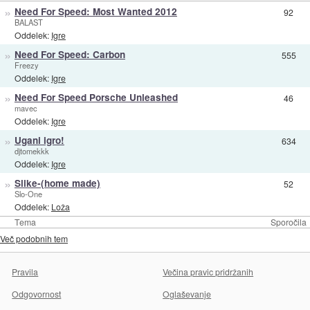
»
Need For Speed: Most Wanted 2012
92
BALAST
Oddelek:
Igre
»
Need For Speed: Carbon
555
Freezy
Oddelek:
Igre
»
Need For Speed Porsche Unleashed
46
mavec
Oddelek:
Igre
»
Ugani igro!
634
djtomekkk
Oddelek:
Igre
»
Slike-(home made)
52
Slo-One
Oddelek:
Loža
Tema
Sporočila
Več podobnih tem
Pravila
Večina pravic pridržanih
Odgovornost
Oglaševanje