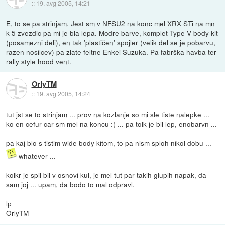
::
19. avg 2005, 14:21
E, to se pa strinjam. Jest sm v NFSU2 na konc mel XRX STi na mn
k 5 zvezdic pa mi je bla lepa. Modre barve, komplet Type V body kit
(posamezni deli), en tak 'plastičen' spojler (velik del se je pobarvu,
razen nosilcev) pa zlate feltne Enkei Suzuka. Pa fabrška havba ter
rally style hood vent.
OrlyTM
::
19. avg 2005, 14:24
tut jst se to strinjam ... prov na kozlanje so mi sle tiste nalepke ...
ko en cefur car sm mel na koncu :( ... pa tolk je bil lep, enobarvn ...
pa kaj blo s tistim wide body kitom, to pa nism sploh nikol dobu ...
whatever ...
kolkr je spil bil v osnovi kul, je mel tut par takih glupih napak, da
sam joj ... upam, da bodo to mal odpravl.
lp
OrlyTM