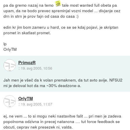
pa da gremo nazaj na temo
tale most wanted full obeta pa
upam, da ne bodo prevec spreminjal vozni model ... divjanje cez
drn in strn je prov fajn od casa do casa :)
edin kr jim bom zameru u hard, ce se se kdaj pojavi, je skriptan
promet in skatlast promet.
lp
OrlyTM
PrimozR
::
19. avg 2005, 10:56
Jah men je všeč da k volan premaknem, da tut avto avije. NFSU2
mi je deloval kot da ma ~30% deadzone-a.
OrlyTM
::
19. avg 2005, 11:07
ej, ne vem ... to si mogu neki nastavitve falit ... pri men je zadeva
popolnoma odzivna in precej natancna .... tut force feedback se
obcuti, ceprav nek presezek ni, valda.