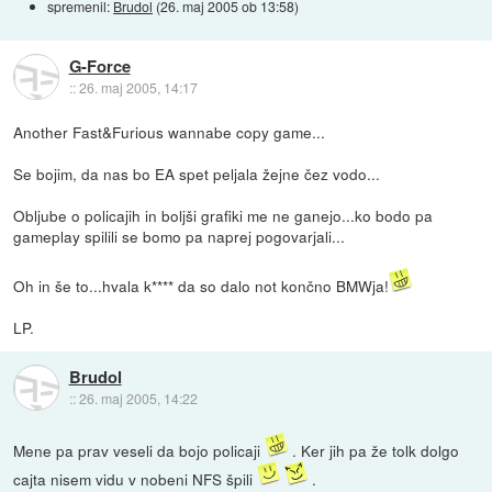
spremenil:
Brudol
(
26. maj 2005 ob 13:58
)
G-Force
::
26. maj 2005, 14:17
Another Fast&Furious wannabe copy game...
Se bojim, da nas bo EA spet peljala žejne čez vodo...
Obljube o policajih in boljši grafiki me ne ganejo...ko bodo pa
gameplay spilili se bomo pa naprej pogovarjali...
Oh in še to...hvala k**** da so dalo not končno BMWja!
LP.
Brudol
::
26. maj 2005, 14:22
Mene pa prav veseli da bojo policaji
. Ker jih pa že tolk dolgo
cajta nisem vidu v nobeni NFS špili
.