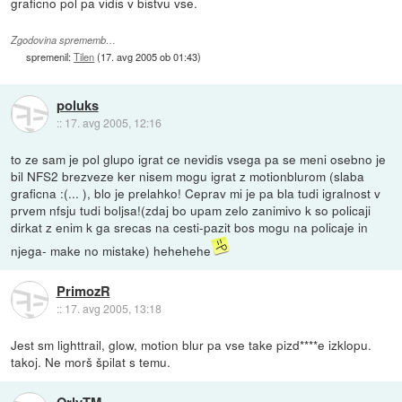
graficno pol pa vidis v bistvu vse.
Zgodovina sprememb…
spremenil:
Tilen
(
17. avg 2005 ob 01:43
)
poluks
::
17. avg 2005, 12:16
to ze sam je pol glupo igrat ce nevidis vsega pa se meni osebno je
bil NFS2 brezveze ker nisem mogu igrat z motionblurom (slaba
graficna :(... ), blo je prelahko! Ceprav mi je pa bla tudi igralnost v
prvem nfsju tudi boljsa!(zdaj bo upam zelo zanimivo k so policaji
dirkat z enim k ga srecas na cesti-pazit bos mogu na policaje in
njega- make no mistake) hehehehe
PrimozR
::
17. avg 2005, 13:18
Jest sm lighttrail, glow, motion blur pa vse take pizd****e izklopu.
takoj. Ne morš špilat s temu.
OrlyTM