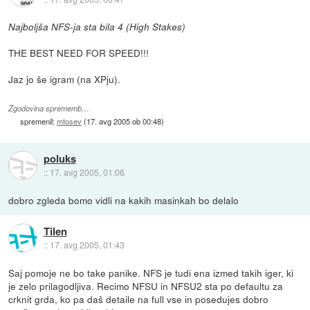
Najboljša NFS-ja sta bila 4 (High Stakes)
THE BEST NEED FOR SPEED!!!
Jaz jo še igram (na XPju).
Zgodovina sprememb…
spremenil:
mtosev
(
17. avg 2005 ob 00:48
)
poluks
::
17. avg 2005, 01:06
dobro zgleda bomo vidli na kakih masinkah bo delalo
Tilen
::
17. avg 2005, 01:43
Saj pomoje ne bo take panike. NFS je tudi ena izmed takih iger, ki
je zelo prilagodljiva. Recimo NFSU in NFSU2 sta po defaultu za
crknit grda, ko pa daš detaile na full vse in posedujes dobro