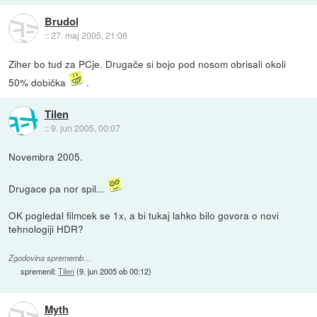
Brudol
::
27. maj 2005, 21:06
Ziher bo tud za PCje. Drugače si bojo pod nosom obrisali okoli
50% dobička
.
Tilen
::
9. jun 2005, 00:07
Novembra 2005.
Drugace pa nor spil...
OK pogledal filmcek se 1x, a bi tukaj lahko bilo govora o novi
tehnologiji HDR?
Zgodovina sprememb…
spremenil:
Tilen
(
9. jun 2005 ob 00:12
)
Myth