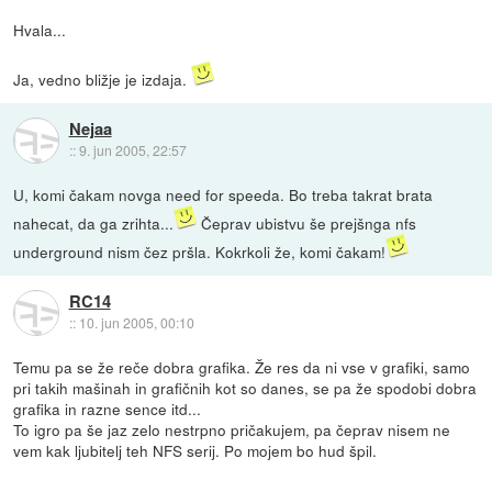
Hvala...
Ja, vedno bližje je izdaja.
Nejaa
::
9. jun 2005, 22:57
U, komi čakam novga need for speeda. Bo treba takrat brata
nahecat, da ga zrihta...
Čeprav ubistvu še prejšnga nfs
underground nism čez pršla. Kokrkoli že, komi čakam!
RC14
::
10. jun 2005, 00:10
Temu pa se že reče dobra grafika. Že res da ni vse v grafiki, samo
pri takih mašinah in grafičnih kot so danes, se pa že spodobi dobra
grafika in razne sence itd...
To igro pa še jaz zelo nestrpno pričakujem, pa čeprav nisem ne
vem kak ljubitelj teh NFS serij. Po mojem bo hud špil.