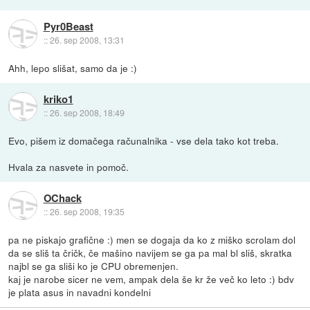
Pyr0Beast
::
26. sep 2008, 13:31
Ahh, lepo slišat, samo da je :)
kriko1
::
26. sep 2008, 18:49
Evo, pišem iz domačega računalnika - vse dela tako kot treba.
Hvala za nasvete in pomoč.
OChack
::
26. sep 2008, 19:35
pa ne piskajo grafične :) men se dogaja da ko z miško scrolam dol
da se sliš ta čričk, če mašino navijem se ga pa mal bl sliš, skratka
najbl se ga sliši ko je CPU obremenjen.
kaj je narobe sicer ne vem, ampak dela še kr že več ko leto :) bdv
je plata asus in navadni kondelni