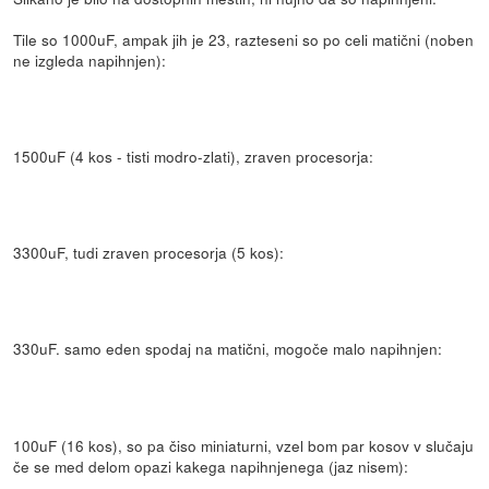
Tile so 1000uF, ampak jih je 23, razteseni so po celi matični (noben
ne izgleda napihnjen):
1500uF (4 kos - tisti modro-zlati), zraven procesorja:
3300uF, tudi zraven procesorja (5 kos):
330uF. samo eden spodaj na matični, mogoče malo napihnjen:
100uF (16 kos), so pa čiso miniaturni, vzel bom par kosov v slučaju
če se med delom opazi kakega napihnjenega (jaz nisem):