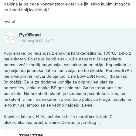
Kakšna je pa cena kondenzatorjev ter kje jih lahko kupim (mogoče
so kateri bolj kvalitetni)?
hvala!
Pyr0Beast
::
20. avg 2008, 14:29
Kupi enake, po možnosti z enakimi karakteristikami, 105°C, lahko z
malenkost višjo (če je kondi enak, višja napetost in kapaciteta
pomeni večji kondi) napetostjo, vsekakor pa ne nižjo. Kapaciteta je
najbolje, da je enaka, lahko tudi večja, ne bo škodilo. Ponavadi (Pri
meni vsi primeri) stvar deluje tudi z ne Low-ESR kondiji (kateri so
3x dražji). Če je za dodatne kondije že pripravljen plac za
namestitev, lahko enake BP gor nalotate. Samo treba paziti na
polariteto. Na nekaterih platah je označena polariteta s +om, na
nekaterih z -om, na nekaterih z eno belo polovico kroga, načeloma
je to minus, ampak se še vedno najdejo izjeme.
Kupiš jih lahko v HTE, načeloma bi jih morali imeti, tudi IC
elektronika ima prestro izbiro. Conrad je pa drag ..
TOMAZZINI