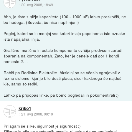
::
20. avg 2008, 18:49
Ahh, ja tiste z nižjo kapaciteto (100 - 1000 uF) lahko preskočiš, ne
bo hudega. (Seveda, če niso napihnjeni)
Poglej, kateri so in menjaj vse kateri imajo popolnoma iste oznake -
ista napajalna linija.
Grafične, matične in ostale komponente cvrčijo predvsem zaradi
šparanja na komponentah. Zato, ker je ceneje dati gor 1 kondi
namesto 2. ..
Rabiš pa Radialne Elektrolite. Aksialni so se včasih vgrajevali v
razne sisteme, kjer je bilo dosti placa, sicer kakšnega še najdeš
kje, samo so redki.
Lahko pa pripopaš linke, pa bomo pogledali in pokomentirali :)
kriko1
::
21. avg 2008, 09:19
Prilagam še slike, sigurnost je sigurnost :)
Slikano je bilo na dostopnih mestih, ni nujno da so napihnjeni.