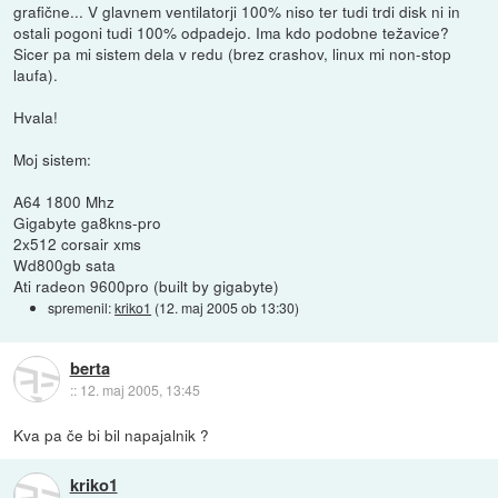
grafične... V glavnem ventilatorji 100% niso ter tudi trdi disk ni in
ostali pogoni tudi 100% odpadejo. Ima kdo podobne težavice?
Sicer pa mi sistem dela v redu (brez crashov, linux mi non-stop
laufa).
Hvala!
Moj sistem:
A64 1800 Mhz
Gigabyte ga8kns-pro
2x512 corsair xms
Wd800gb sata
Ati radeon 9600pro (built by gigabyte)
spremenil:
kriko1
(
12. maj 2005 ob 13:30
)
berta
::
12. maj 2005, 13:45
Kva pa če bi bil napajalnik ?
kriko1