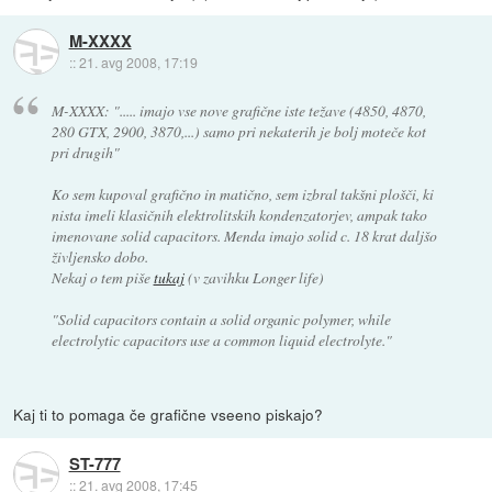
M-XXXX
::
21. avg 2008, 17:19
M-XXXX: "..... imajo vse nove grafične iste težave (4850, 4870,
280 GTX, 2900, 3870,...) samo pri nekaterih je bolj moteče kot
pri drugih"
Ko sem kupoval grafično in matično, sem izbral takšni plošči, ki
nista imeli klasičnih elektrolitskih kondenzatorjev, ampak tako
imenovane solid capacitors. Menda imajo solid c. 18 krat daljšo
življensko dobo.
Nekaj o tem piše
tukaj
(v zavihku Longer life)
"Solid capacitors contain a solid organic polymer, while
electrolytic capacitors use a common liquid electrolyte."
Kaj ti to pomaga če grafične vseeno piskajo?
ST-777
::
21. avg 2008, 17:45