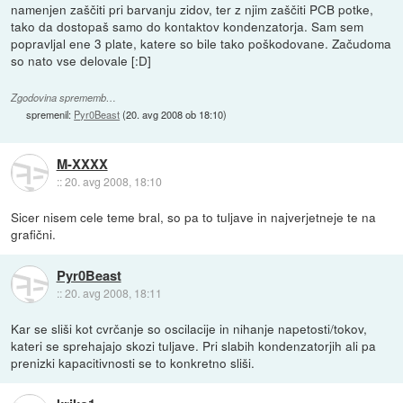
namenjen zaščiti pri barvanju zidov, ter z njim zaščiti PCB potke,
tako da dostopaš samo do kontaktov kondenzatorja. Sam sem
popravljal ene 3 plate, katere so bile tako poškodovane. Začudoma
so nato vse delovale [:D]
Zgodovina sprememb…
spremenil:
Pyr0Beast
(
20. avg 2008 ob 18:10
)
M-XXXX
::
20. avg 2008, 18:10
Sicer nisem cele teme bral, so pa to tuljave in najverjetneje te na
grafični.
Pyr0Beast
::
20. avg 2008, 18:11
Kar se sliši kot cvrčanje so oscilacije in nihanje napetosti/tokov,
kateri se sprehajajo skozi tuljave. Pri slabih kondenzatorjih ali pa
prenizki kapacitivnosti se to konkretno sliši.