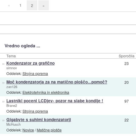
«
1
2
»
Vredno ogleda ...
Tema
Sporočila
»
Kondenzator za grafično
23
simnov
Oddelek:
Strojna oprema
»
Moč kondenzatorja za na matično ploščo...pomoč?
20
zan126
Oddelek:
Elektrotehnika in elektronika
»
Lastniki poceni LCDjev- pozor na slabe kondije !
97
Brane2
Oddelek:
Strojna oprema
»
Gigabyte s suhimi kondenzatorji
22
McHusch
Oddelek:
Novice
/
Matične plošče