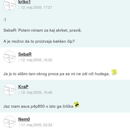
kriko1
::
12. maj 2005, 17:27
:)
SebaR: Potem nimam za kaj skrbet, praviš.
A je možno da to proizvaja kakšen čip?
SebaR
::
12. maj 2005, 19:30
Ja js to slišim tam okrog proca pa se mi ne zdi nič hudega.
KraP
::
12. maj 2005, 19:46
Jaz mam asus p4p800-x isto ga črička
Nem0
::
17. maj 2005, 23:33