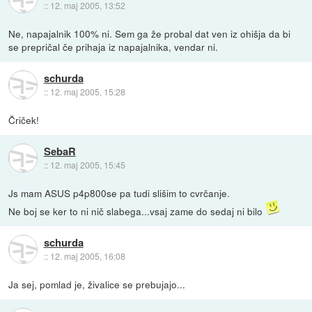
::
12. maj 2005, 13:52
Ne, napajalnik 100% ni. Sem ga že probal dat ven iz ohišja da bi
se prepričal če prihaja iz napajalnika, vendar ni.
schurda
::
12. maj 2005, 15:28
Čriček!
SebaR
::
12. maj 2005, 15:45
Js mam ASUS p4p800se pa tudi slišim to cvrčanje.
Ne boj se ker to ni nič slabega...vsaj zame do sedaj ni bilo
schurda
::
12. maj 2005, 16:08
Ja sej, pomlad je, živalice se prebujajo...