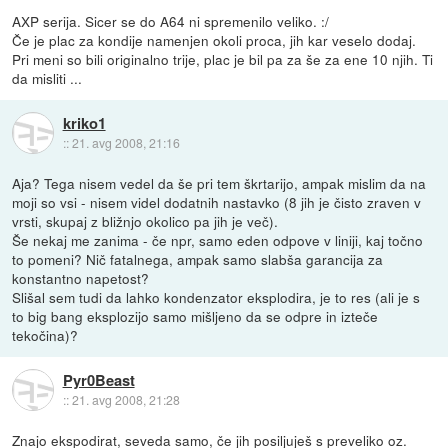
AXP serija. Sicer se do A64 ni spremenilo veliko. :/
Če je plac za kondije namenjen okoli proca, jih kar veselo dodaj.
Pri meni so bili originalno trije, plac je bil pa za še za ene 10 njih. Ti
da misliti ...
kriko1
::
21. avg 2008, 21:16
Aja? Tega nisem vedel da še pri tem škrtarijo, ampak mislim da na
moji so vsi - nisem videl dodatnih nastavko (8 jih je čisto zraven v
vrsti, skupaj z bližnjo okolico pa jih je več).
Še nekaj me zanima - če npr, samo eden odpove v liniji, kaj točno
to pomeni? Nič fatalnega, ampak samo slabša garancija za
konstantno napetost?
Slišal sem tudi da lahko kondenzator eksplodira, je to res (ali je s
to big bang eksplozijo samo mišljeno da se odpre in izteče
tekočina)?
Pyr0Beast
::
21. avg 2008, 21:28
Znajo ekspodirat, seveda samo, če jih posiljuješ s preveliko oz.