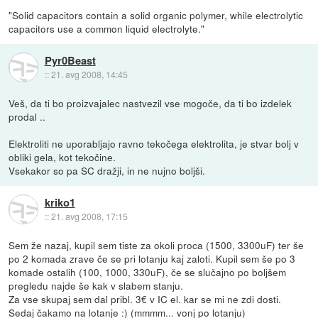
"Solid capacitors contain a solid organic polymer, while electrolytic
capacitors use a common liquid electrolyte."
Pyr0Beast
::
21. avg 2008, 14:45
Veš, da ti bo proizvajalec nastvezil vse mogoče, da ti bo izdelek
prodal ..
Elektroliti ne uporabljajo ravno tekočega elektrolita, je stvar bolj v
obliki gela, kot tekočine.
Vsekakor so pa SC dražji, in ne nujno boljši.
kriko1
::
21. avg 2008, 17:15
Sem že nazaj, kupil sem tiste za okoli proca (1500, 3300uF) ter še
po 2 komada zrave če se pri lotanju kaj zaloti. Kupil sem še po 3
komade ostalih (100, 1000, 330uF), če se slučajno po boljšem
pregledu najde še kak v slabem stanju.
Za vse skupaj sem dal pribl. 3€ v IC el. kar se mi ne zdi dosti.
Sedaj čakamo na lotanje :) (mmmm... vonj po lotanju)