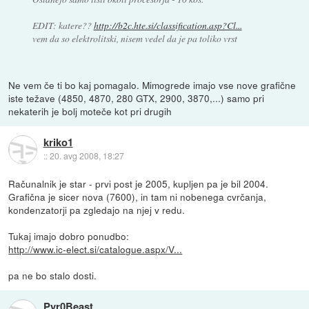
EDIT: katere??
http://b2c.hte.si/classification.asp?Cl...
vem da so elektrolitski, nisem vedel da je pa toliko vrst
Ne vem če ti bo kaj pomagalo. Mimogrede imajo vse nove grafične
iste težave (4850, 4870, 280 GTX, 2900, 3870,...) samo pri
nekaterih je bolj moteče kot pri drugih
kriko1
::
20. avg 2008, 18:27
Računalnik je star - prvi post je 2005, kupljen pa je bil 2004.
Grafična je sicer nova (7600), in tam ni nobenega cvrčanja,
kondenzatorji pa zgledajo na njej v redu.
Tukaj imajo dobro ponudbo:
http://www.ic-elect.si/catalogue.aspx/V...
pa ne bo stalo dosti.
Pyr0Beast