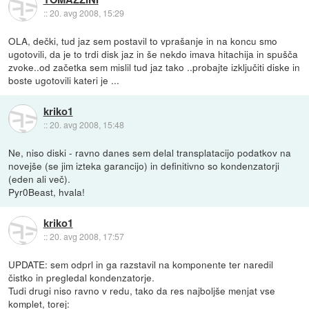
::
20. avg 2008, 15:29
OLA, dečki, tud jaz sem postavil to vprašanje in na koncu smo
ugotovili, da je to trdi disk jaz in še nekdo imava hitachija in spušča
zvoke..od začetka sem mislil tud jaz tako ..probajte izključiti diske in
boste ugotovili kateri je ...
kriko1
::
20. avg 2008, 15:48
Ne, niso diski - ravno danes sem delal transplatacijo podatkov na
novejše (se jim izteka garancijo) in definitivno so kondenzatorji
(eden ali več).
Pyr0Beast, hvala!
kriko1
::
20. avg 2008, 17:57
UPDATE: sem odprl in ga razstavil na komponente ter naredil
čistko in pregledal kondenzatorje.
Tudi drugi niso ravno v redu, tako da res najboljše menjat vse
komplet, torej: