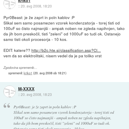
kriko1
::
20. avg 2008, 18:20
Pyr0Beast: je že zaprt in poln kablov :P
Slikal sem samo posamezen vzorek kondenzatorja - torej tisti od
100uF so čisto najmanjši - ampak noben ne zgleda napihnjen, tako
da jih bom preskočil, tisti "zeleni" od 1000uF so tudi ok. Ostanejo
samo tisti okoli procesorja - 10 kos.
EDIT: katere??
http://b2c.hte.si/classification.asp?Cl...
vem da so elektrolitski, nisem vedel da je pa toliko vrst
Zgodovina sprememb…
spremenil:
kriko1
(
20. avg 2008 ob 18:21
)
M-XXXX
::
20. avg 2008, 18:23
Pyr0Beast: je že zaprt in poln kablov :P
Slikal sem samo posamezen vzorek kondenzatorja - torej tisti od
100uF so čisto najmanjši - ampak noben ne zgleda napihnjen,
tako da jih bom preskočil, tisti "zeleni" od 1000uF so tudi ok.
Ostanejo samo tisti okoli procesorja - 10 kos.