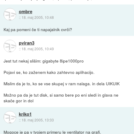
ombre
::
18. maj 2005, 10:48
Kaj pa pomeni če ti napajalnik cvrči?
pviran3
::
18. maj 2005, 10:49
Jest tut nekaj slišim: gigabyte 8ipe1000pro
Pojavi se, ko zaženem kako zahtevno aplihacijo.
Mislim da je to, ko se vse skupej v ram nalaga. in dela UIKUIK
Možno pa da je tut disk, si samo bere po eni sledi in glava ne
skače gor in dol
kriko1
::
18. maj 2005, 13:33
Mogoce je pa v tvojem primeru le ventilator na grafi.