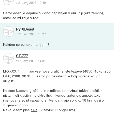
::
21. avg 2008, 12:49
Samo eden je dejansko vidno napihnjen v eni liniji (ekstremno),
ostali se mi zdijo v redu.
Pyr0Beast
::
21. avg 2008, 13:27
Kakšne so oznake na njem ?
ST-777
::
21. avg 2008, 14:31
M-XXXX: "..... imajo vse nove grafične iste težave (4850, 4870, 280
GTX, 2900, 3870,...) samo pri nekaterih je bolj moteče kot pri
drugih"
Ko sem kupoval grafično in matično, sem izbral takšni plošči, ki
nista imeli klasičnih elektrolitskih kondenzatorjev, ampak tako
imenovane solid capacitors. Menda imajo solid c. 18 krat daljšo
življensko dobo.
Nekaj o tem piše
tukaj
(v zavihku Longer life)