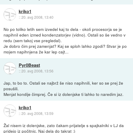
kriko1
::
20. avg 2008, 13:40
No po toliko letih sem izvedel kaj to dela - okoli procesorja se je
napihnil eden izmed kondenzatorjev (vidno). Ostali so še vedno v
redu (sem takoj vse pregledal).
Je dobro čim prej zamenjat? Kaj se sploh lahko zgodi? Stvar je po
mojem napihnjena že kar lep cajt...
Pyr0Beast
::
20. avg 2008, 13:56
Jap, to bo to. Ostali se najbrž še niso napihnili, ker so se prej že
posušili.
Menjat kondije čimprej. Če si iz dolenjske ti lahko to naredim jaz.
kriko1
::
20. avg 2008, 13:59
Žal nisem iz dolenjske, zato čakam prijatelje s spajkalniki v LJ da
pridejo iz počitnic. Naj dela do takrat :)