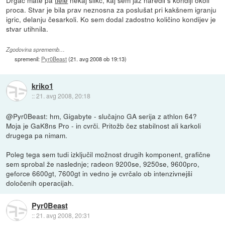
proca. Stvar je bila prav neznosna za poslušat pri kakšnem igranju
igric, delanju česarkoli. Ko sem dodal zadostno količino kondijev je
stvar utihnila.
Zgodovina sprememb…
spremenil:
Pyr0Beast
(
21. avg 2008 ob 19:13
)
kriko1
::
21. avg 2008, 20:18
@Pyr0Beast: hm, Gigabyte - slučajno GA serija z athlon 64?
Moja je GaK8ns Pro - in cvrči. Pritožb čez stabilnost ali karkoli
drugega pa nimam.
Poleg tega sem tudi izključil možnost drugih komponent, grafične
sem sprobal že naslednje; radeon 9200se, 9250se, 9600pro,
geforce 6600gt, 7600gt in vedno je cvrčalo ob intenzivnejši
določenih operacijah.
Pyr0Beast
::
21. avg 2008, 20:31