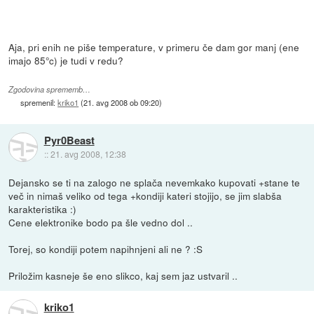
Aja, pri enih ne piše temperature, v primeru če dam gor manj (ene
imajo 85°c) je tudi v redu?
Zgodovina sprememb…
spremenil:
kriko1
(
21. avg 2008 ob 09:20
)
Pyr0Beast
::
21. avg 2008, 12:38
Dejansko se ti na zalogo ne splača nevemkako kupovati +stane te
več in nimaš veliko od tega +kondiji kateri stojijo, se jim slabša
karakteristika :)
Cene elektronike bodo pa šle vedno dol ..
Torej, so kondiji potem napihnjeni ali ne ? :S
Priložim kasneje še eno slikco, kaj sem jaz ustvaril ..
kriko1