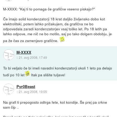
M-XXXX: "Kaj ti to pomaga če grafične vseeno piskajo?"
Če imajo solid kondenzatorji 18 krat daljšo življensko dobo kot
elektrolitski, potem lahko pričakujem, da grafična ne bo
odpovedala zaradi kondenzatorjev vsaj toliko let. Po 18 letih pa
lahko odpove, me nič ne bo motilo, saj po tako dolgem obdobju, je
pa že čas za zamenjavo grafične.
M-XXXX
::
21. avg 2008, 17:49
To bi veljalo če bi imeli navadni kondenzatorji okoli 1 leto pa delajo
tudi po 10 let
Itak pa slišite tuljave!
Pyr0Beast
::
21. avg 2008, 19:05
Na grafi ti prepogosto odtrga fete, kot kondije. Še prej pa crkne
sam čip ..
Drgač mate pa
tlele
nekaj slikc, kaj sem jaz naredil s kondiji okoli