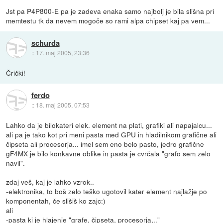
Jst pa P4P800-E pa je zadeva enaka samo najbolj je bila slišna pri
memtestu tk da nevem mogoče so rami alpa chipset kaj pa vem...
schurda
::
17. maj 2005, 23:36
Črički!
ferdo
::
18. maj 2005, 07:53
Lahko da je bilokateri elek. element na plati, grafiki ali napajalcu...
ali pa je tako kot pri meni pasta med GPU in hladilnikom grafične ali
čipseta ali procesorja... imel sem eno belo pasto, jedro grafične
gF4MX je bilo konkavne oblike in pasta je cvrčala "grafo sem zelo
navil".
zdaj veš, kaj je lahko vzrok..
-elektronika, to boš zelo teško ugotovil kater element najlažje po
komponentah, če slišiš ko zajc:)
ali
-pasta ki je hlajenje "grafe, čipseta, procesorja,.."