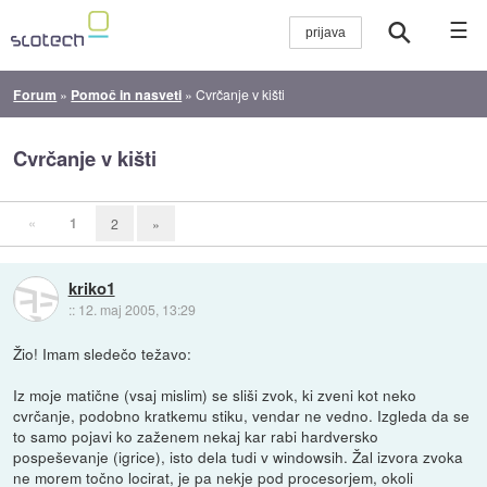
☰
Forum
»
Pomoč in nasveti
»
Cvrčanje v kišti
Cvrčanje v kišti
«
1
2
»
kriko1
::
12. maj 2005, 13:29
Žio! Imam sledečo težavo:
Iz moje matične (vsaj mislim) se sliši zvok, ki zveni kot neko
cvrčanje, podobno kratkemu stiku, vendar ne vedno. Izgleda da se
to samo pojavi ko zaženem nekaj kar rabi hardversko
pospeševanje (igrice), isto dela tudi v windowsih. Žal izvora zvoka
ne morem točno locirat, je pa nekje pod procesorjem, okoli