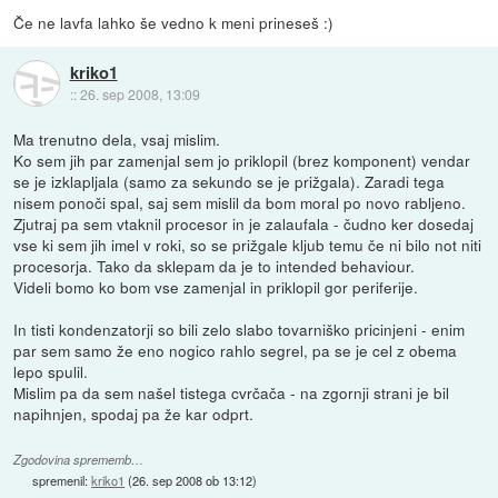
Če ne lavfa lahko še vedno k meni prineseš :)
kriko1
::
26. sep 2008, 13:09
Ma trenutno dela, vsaj mislim.
Ko sem jih par zamenjal sem jo priklopil (brez komponent) vendar
se je izklapljala (samo za sekundo se je prižgala). Zaradi tega
nisem ponoči spal, saj sem mislil da bom moral po novo rabljeno.
Zjutraj pa sem vtaknil procesor in je zalaufala - čudno ker dosedaj
vse ki sem jih imel v roki, so se prižgale kljub temu če ni bilo not niti
procesorja. Tako da sklepam da je to intended behaviour.
Videli bomo ko bom vse zamenjal in priklopil gor periferije.
In tisti kondenzatorji so bili zelo slabo tovarniško pricinjeni - enim
par sem samo že eno nogico rahlo segrel, pa se je cel z obema
lepo spulil.
Mislim pa da sem našel tistega cvrčača - na zgornji strani je bil
napihnjen, spodaj pa že kar odprt.
Zgodovina sprememb…
spremenil:
kriko1
(
26. sep 2008 ob 13:12
)