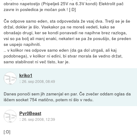
obratno napetostjo (Pripelješ 25V na 6.3V kondi) Elektrolit pač
zavre in posledica je močan pok ! [:D]
Če odpove samo eden, sta odpovedala že vsaj dva. Tretji se je še
držal, dokler je šlo. Vsekakor pa ne moreš vedeti, kako se
obnašajo drugi, ker se kondi ponavadi ne napihne brez razloga,
vsi so pa bolj ali manj enaki, nekateri se pa že posušijo, še preden
se uspejo napihniti.
.. v kolikor res odpove samo eden (da ga dol utrgaš, ali kaj
podobnega), v kolikor ni edini, bi stvar morala še vedno držat,
samo stabilnost ni več tisto, kar je.
kriko1
::
26. sep 2008, 08:49
Danes ponoči sem jih zamenjal en par. Če zvečer oddam oglas da
iščem socket 754 matično, potem ni šlo v redu.
Pyr0Beast
::
26. sep 2008, 12:39
[:D]