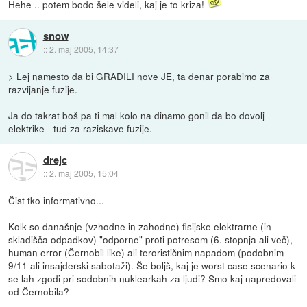
Hehe .. potem bodo šele videli, kaj je to kriza!
snow
::
2. maj 2005, 14:37
> Lej namesto da bi GRADILI nove JE, ta denar porabimo za
razvijanje fuzije.
Ja do takrat boš pa ti mal kolo na dinamo gonil da bo dovolj
elektrike - tud za raziskave fuzije.
drejc
::
2. maj 2005, 15:04
Čist tko informativno...
Kolk so današnje (vzhodne in zahodne) fisijske elektrarne (in
skladišča odpadkov) "odporne" proti potresom (6. stopnja ali več),
human error (Černobil like) ali terorističnim napadom (podobnim
9/11 ali insajderski sabotaži). Še boljš, kaj je worst case scenario k
se lah zgodi pri sodobnih nuklearkah za ljudi? Smo kaj napredovali
od Černobila?