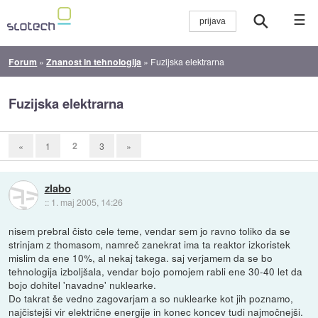
☰
Forum
»
Znanost in tehnologija
»
Fuzijska elektrarna
Fuzijska elektrarna
2
«
1
3
»
zlabo
::
1. maj 2005, 14:26
nisem prebral čisto cele teme, vendar sem jo ravno toliko da se
strinjam z thomasom, namreč zanekrat ima ta reaktor izkoristek
mislim da ene 10%, al nekaj takega. saj verjamem da se bo
tehnologija izboljšala, vendar bojo pomojem rabli ene 30-40 let da
bojo dohitel 'navadne' nuklearke.
Do takrat še vedno zagovarjam a so nuklearke kot jih poznamo,
najčistejši vir električne energije in konec koncev tudi najmočnejši.