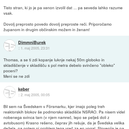
Tisto stran, ki jo je pa xenon izvolil dat ... pa seveda lahko razume
vsak.
Dovolj preprosto povedo dovolj preproste reči. Priporočamo
županom in drugim občinskim možem in ženam!
DimmniBurek
::
1. maj 2005, 23:31
Thomas, a se ti zdi kopanje luknje nekaj 50m globoko in
skladiščenje v skladišču s pol metra debelo svinčeno "obleko"
poceni?
Meni se ne zdi
keber
::
2. maj 2005, 00:05
Bil sem na Švedskem v Försmarku, kjer imajo poleg treh
reaktorskih blokov še podmorsko skladišče NSRAO. Pa nisem videl
nobenega svinca tam (v njem namreč, lepo se pelješ doli z
avtobusom) Krasno rešeno, čeprav jih rešuje, da je Švedska velika
dežela, pa potem ni problem tega vreč za en vogal. Slovenija je pa