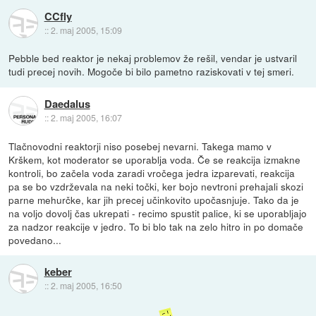
CCfly
::
2. maj 2005, 15:09
Pebble bed reaktor je nekaj problemov že rešil, vendar je ustvaril
tudi precej novih. Mogoče bi bilo pametno raziskovati v tej smeri.
Daedalus
::
2. maj 2005, 16:07
Tlačnovodni reaktorji niso posebej nevarni. Takega mamo v
Krškem, kot moderator se uporablja voda. Če se reakcija izmakne
kontroli, bo začela voda zaradi vročega jedra izparevati, reakcija
pa se bo vzdrževala na neki točki, ker bojo nevtroni prehajali skozi
parne mehurčke, kar jih precej učinkovito upočasnjuje. Tako da je
na voljo dovolj čas ukrepati - recimo spustit palice, ki se uporabljajo
za nadzor reakcije v jedro. To bi blo tak na zelo hitro in po domače
povedano...
keber
::
2. maj 2005, 16:50