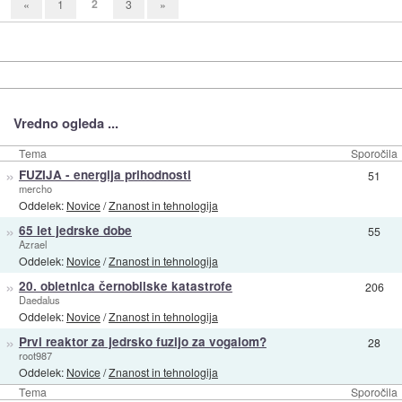
2
«
1
3
»
Vredno ogleda ...
Tema
Sporočila
»
FUZIJA - energija prihodnosti
51
mercho
Oddelek:
Novice
/
Znanost in tehnologija
»
65 let jedrske dobe
55
Azrael
Oddelek:
Novice
/
Znanost in tehnologija
»
20. obletnica černobilske katastrofe
206
Daedalus
Oddelek:
Novice
/
Znanost in tehnologija
»
Prvi reaktor za jedrsko fuzijo za vogalom?
28
root987
Oddelek:
Novice
/
Znanost in tehnologija
Tema
Sporočila