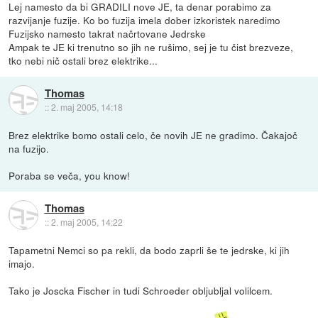
Lej namesto da bi GRADILI nove JE, ta denar porabimo za
razvijanje fuzije. Ko bo fuzija imela dober izkoristek naredimo
Fuzijsko namesto takrat načrtovane Jedrske
Ampak te JE ki trenutno so jih ne rušimo, sej je tu čist brezveze,
tko nebi nič ostali brez elektrike...
Thomas
::
2. maj 2005, 14:18
Brez elektrike bomo ostali celo, če novih JE ne gradimo. Čakajoč
na fuzijo.
Poraba se veča, you know!
Thomas
::
2. maj 2005, 14:22
Tapametni Nemci so pa rekli, da bodo zaprli še te jedrske, ki jih
imajo.
Tako je Joscka Fischer in tudi Schroeder obljubljal volilcem.