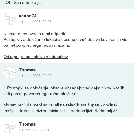
LOL! Samo to tko je.
xenon74
::
1. maj 2005, 22:05
Ni tako enostavno s temi odpadki.
Postopki za določanje lokacije obsegajo več dejavnikov, kot jih vidi
pamet povprečnega računalničarja.
Odlaganje radioaktivnih odpadkov
Thomas
::
1. maj 2005, 22:08
> Postopki za določanje lokacije obsegajo več dejavnikov, kot jih
vidi pamet povprečnega računalničarja.
Moram reči, da meni so rituali na relaciji: ata župan - občinski
možje - druhal iz civilne iniciative ... nedoumljivi. Nedoumljivi!
Thomas
::
1. maj 2005, 22:13