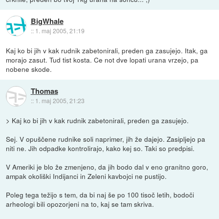
BigWhale
::
1. maj 2005, 21:19
Kaj ko bi jih v kak rudnik zabetonirali, preden ga zasujejo. Itak, ga
morajo zasut. Tud tist kosta. Ce not dve lopati urana vrzejo, pa
nobene skode.
Thomas
::
1. maj 2005, 21:23
> Kaj ko bi jih v kak rudnik zabetonirali, preden ga zasujejo.
Sej. V opuščene rudnike soli naprimer, jih že dajejo. Zasipljejo pa
niti ne. Jih odpadke kontrolirajo, kako kej so. Taki so predpisi.
V Ameriki je blo že zmenjeno, da jih bodo dal v eno granitno goro,
ampak okoliški Indijanci in Zeleni kavbojci ne pustijo.
Poleg tega težijo s tem, da bi naj še po 100 tisoč letih, bodoči
arheologi bili opozorjeni na to, kaj se tam skriva.