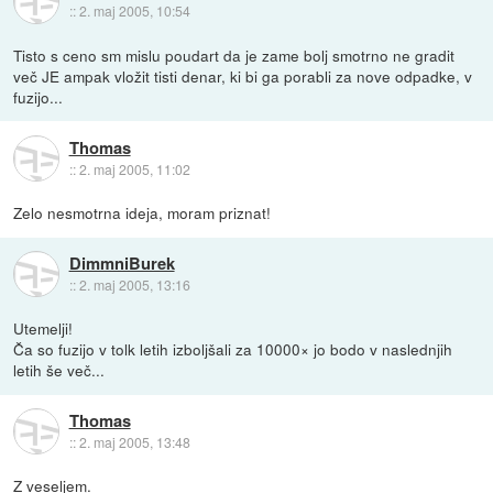
::
2. maj 2005, 10:54
Tisto s ceno sm mislu poudart da je zame bolj smotrno ne gradit
več JE ampak vložit tisti denar, ki bi ga porabli za nove odpadke, v
fuzijo...
Thomas
::
2. maj 2005, 11:02
Zelo nesmotrna ideja, moram priznat!
DimmniBurek
::
2. maj 2005, 13:16
Utemelji!
Ča so fuzijo v tolk letih izboljšali za 10000× jo bodo v naslednjih
letih še več...
Thomas
::
2. maj 2005, 13:48
Z veseljem.