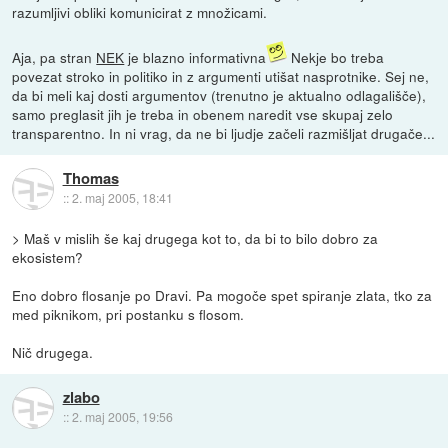
razumljivi obliki komunicirat z množicami.
Aja, pa stran
NEK
je blazno informativna
Nekje bo treba
povezat stroko in politiko in z argumenti utišat nasprotnike. Sej ne,
da bi meli kaj dosti argumentov (trenutno je aktualno odlagališče),
samo preglasit jih je treba in obenem naredit vse skupaj zelo
transparentno. In ni vrag, da ne bi ljudje začeli razmišljat drugače...
Thomas
::
2. maj 2005, 18:41
> Maš v mislih še kaj drugega kot to, da bi to bilo dobro za
ekosistem?
Eno dobro flosanje po Dravi. Pa mogoče spet spiranje zlata, tko za
med piknikom, pri postanku s flosom.
Nič drugega.
zlabo
::
2. maj 2005, 19:56