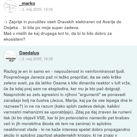
_marko
::
2. maj 2005, 18:36
-> Zaprtje in purušitev vseh Dravskih elektraren od Avsrije do
Osijeka .. bi bila po moje super zadeva.
Maš v mislih še kaj drugega kot to, da bi to bilo dobro za
ekosistem?
Daedalus
::
2. maj 2005, 18:38
Razlog je en in samo en - nepoučenost in neinformiranost ljudi.
Povprečnega Janeza pač ni težko prepričat, da se celo krško
zeleno sveti, pa da lahko Osama s kilo dimanita reaktor v luft vrže,
če že kdaj prej sam ne eksplodira, ker mu je blo pač dolgcajt.
Nasprotniki so zelo agresivni in njihovi "argumenti" se ponavadi
zanašajo bolj na čustva (Jezus, Marija, kaj pa če vse lepega dne kr
raznese?) in ne na razum (kako sploh zadeva deluje, kakšni
varnostni mehanizmi se uporabljajo). Zdaj pa daj zraven še rumeni
tisk (ki bo objavil VSE, kar bi jim potencialno namenilo pet bralcev
več in jih morebitna škoda ob tem ne zanima) in splošno
neaktivnost vlade - ki ne kaže interesa spelat dobro propagandno
akcijo in splošno zaprtost akademskih krogov, ki ne znajo v