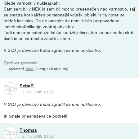
Glede varnosti v nuklearkah:
Sam sem bil v NEK in sem bil močno presenečen nad varnostjo, saj
se smatra kot kakšen pomebnejši vojaški objekt in tja noter ne
prideš kar tako. Da ne omenim da nam je bilo prepovedano
kakršnokoli slikanje znotraj objektov.
Tudi namerno sabotažo lahko kar izključimo, ker za nuklearko skrbi
tisoč in en varnostni zasilni sistem.
V SLO je obvezno treba zgradit še eno nuklearko.
Zgodovina sprememb…
spremenil:
zlabo
(
2. maj 2005 ob 19:56
)
SebaR
::
2. maj 2005, 21:29
V SLO je obvezno treba zgradit še eno nuklearko.
In ostale onesnaževalce podreti!
Thomas
::
2. maj 2005, 21:32