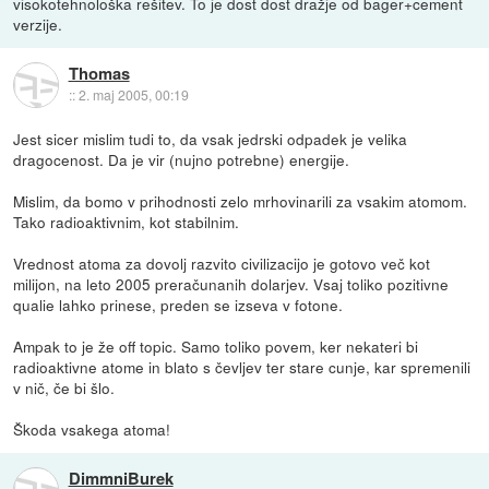
visokotehnološka rešitev. To je dost dost dražje od bager+cement
verzije.
Thomas
::
2. maj 2005, 00:19
Jest sicer mislim tudi to, da vsak jedrski odpadek je velika
dragocenost. Da je vir (nujno potrebne) energije.
Mislim, da bomo v prihodnosti zelo mrhovinarili za vsakim atomom.
Tako radioaktivnim, kot stabilnim.
Vrednost atoma za dovolj razvito civilizacijo je gotovo več kot
milijon, na leto 2005 preračunanih dolarjev. Vsaj toliko pozitivne
qualie lahko prinese, preden se izseva v fotone.
Ampak to je že off topic. Samo toliko povem, ker nekateri bi
radioaktivne atome in blato s čevljev ter stare cunje, kar spremenili
v nič, če bi šlo.
Škoda vsakega atoma!
DimmniBurek