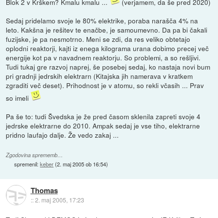
Blok 2 v Krškem? Kmalu kmalu ...
(verjamem, da še pred 2020)
Sedaj pridelamo svoje le 80% elektrike, poraba narašča 4% na
leto. Kakšna je rešitev te enačbe, je samoumevno. Da pa bi čakali
fuzijske, je pa nesmotrno. Meni se zdi, da res veliko obtetajo
oplodni reaktorji, kajti iz enega kilograma urana dobimo precej več
energije kot pa v navadnem reaktorju. So problemi, a so rešljivi.
Tudi tukaj gre razvoj naprej, še posebej sedaj, ko nastaja novi bum
pri gradnji jedrskih elektrarn (Kitajska jih namerava v kratkem
zgraditi več deset). Prihodnost je v atomu, so rekli včasih ... Prav
so imeli
Pa še to: tudi Švedska je že pred časom sklenila zapreti svoje 4
jedrske elektrarne do 2010. Ampak sedaj je vse tiho, elektrarne
pridno laufajo dalje. Že vedo zakaj ...
Zgodovina sprememb…
spremenil:
keber
(
2. maj 2005 ob 16:54
)
Thomas
::
2. maj 2005, 17:23