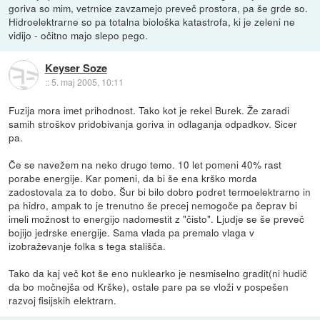
goriva so mim, vetrnice zavzamejo preveč prostora, pa še grde so.
Hidroelektrarne so pa totalna biološka katastrofa, ki je zeleni ne
vidijo - očitno majo slepo pego.
Keyser Soze
::
5. maj 2005, 10:11
Fuzija mora imet prihodnost. Tako kot je rekel Burek. Že zaradi
samih stroškov pridobivanja goriva in odlaganja odpadkov. Sicer
pa.
Če se navežem na neko drugo temo. 10 let pomeni 40% rast
porabe energije. Kar pomeni, da bi še ena krško morda
zadostovala za to dobo. Šur bi bilo dobro podret termoelektrarno in
pa hidro, ampak to je trenutno še precej nemogoče pa čeprav bi
imeli možnost to energijo nadomestit z "čisto". Ljudje se še preveč
bojijo jedrske energije. Sama vlada pa premalo vlaga v
izobraževanje folka s tega stališča.
Tako da kaj več kot še eno nuklearko je nesmiselno gradit(ni hudič
da bo močnejša od Krške), ostale pare pa se vloži v pospešen
razvoj fisijskih elektrarn.