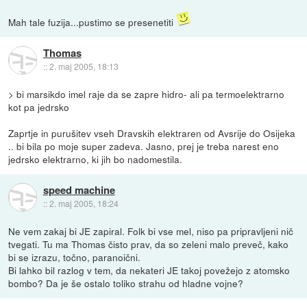
Mah tale fuzija...pustimo se presenetiti
Thomas
::
2. maj 2005, 18:13
> bi marsikdo imel raje da se zapre hidro- ali pa termoelektrarno
kot pa jedrsko
Zaprtje in purušitev vseh Dravskih elektraren od Avsrije do Osijeka
.. bi bila po moje super zadeva. Jasno, prej je treba narest eno
jedrsko elektrarno, ki jih bo nadomestila.
speed machine
::
2. maj 2005, 18:24
Ne vem zakaj bi JE zapiral. Folk bi vse mel, niso pa pripravljeni nič
tvegati. Tu ma Thomas čisto prav, da so zeleni malo preveč, kako
bi se izrazu, točno, paranoični.
Bi lahko bil razlog v tem, da nekateri JE takoj povežejo z atomsko
bombo? Da je še ostalo toliko strahu od hladne vojne?