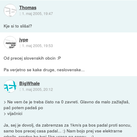
Thomas
::
1. maj 2005, 19:47
Kje si to slišal?
jype
::
1. maj 2005, 19:53
Od precej slovenskih obcin :P
Pa verjetno se kake druge, neslovenske...
BigWhale
::
1. maj 2005, 20:12
> Ne vem če je treba čisto na 0 zavreti. Glavno da malo zažlajfaš,
pač potem padaš po
> vijačnici
Ja, sej je dovolj, da zabremzas za 1km/s pa bos padal proti soncu,
samo bos precej casa padal... :) Nam bojo prej vse elektrarne
crknile, preden bo tvoj 1kg urana na soncu... ;)