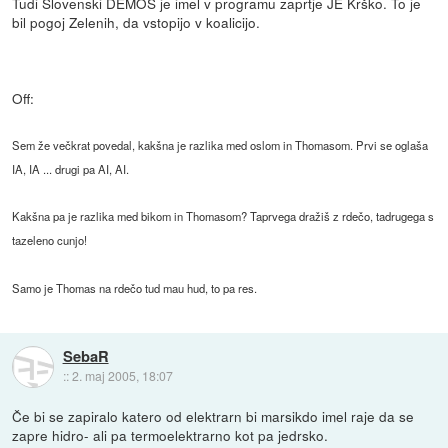
Tudi Slovenski DEMOS je imel v programu zaprtje JE Krško. To je
bil pogoj Zelenih, da vstopijo v koalicijo.
Off:
Sem že večkrat povedal, kakšna je razlika med oslom in Thomasom. Prvi se oglaša
IA, IA ... drugi pa AI, AI.
Kakšna pa je razlika med bikom in Thomasom? Taprvega dražiš z rdečo, tadrugega s
tazeleno cunjo!
Samo je Thomas na rdečo tud mau hud, to pa res.
SebaR
::
2. maj 2005, 18:07
Če bi se zapiralo katero od elektrarn bi marsikdo imel raje da se
zapre hidro- ali pa termoelektrarno kot pa jedrsko.