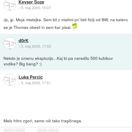
Keyser Soze
::
5. maj 2005, 15:07
Jp, jp. Moja mistejka. Sem bil z mislimi pri tisti fiziji od BW, na katero
se je Thomas obesil in sem kar pisal.
d0rK
::
5. maj 2005, 17:03
Nekdo je omenu eksplozijo...Kaj bi pa naredilo 500 kubikov
vodika? Big bang? :)
Luka Percic
::
5. maj 2005, 17:51
Malo hitro zgori, samo nič tako tragičnega.