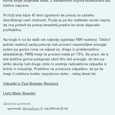
konca svoje življenske dobe. Z morebitnimi nujnimi korekutrami ala
čistilne naprave.
Pri fiziji smo kljub 40 letni zgodovini še precej na začetku
izkoriščenja vseh možnosti. Fuzija je pa tko radikalen korak naprej
da zna pretečt še precej desetletij predno bo stvar dejansko
profitabilna.
Na krajši in tut še dalši rok najbolje izgledajo FBR reaktorji. 'Obični'
jedrski reaktorji sedaj pokurijo kak procent razpoložljive energije
potem pa gorivo roma na odpad oz. drago in problematično
skladiščenje. FBRji imajo ta procent nekje pri 75%. Se pravi, da iz
iste količine goriva potegnejo okoli 50x več energije, ob tem pa
lahko skurijo tudi druge nizko in srednje radioaktivne odpadke iz
bolnic in industrije. Praktično ne producira odpadkov, če pa že
imajo ti relativno kratko razpolovno dobo - nekaj deset let.
Odpadki in Fast Breeder Reactors
Light Water Breeder
Zgodovina sprememb…
spremenilo:
WarpedGone
(
2. maj 2005 ob 22:16
)