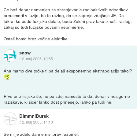
Če boš denar namenjen za shranjevanje radioaktivnih odpadkov
preusmeril v fuzijo, bo to razlog, da se zaprejo zdajšnje JE. Do
takrat ko bodo fuzijske delale, bodo Zeleni prav tako iznašli razlog,
zakaj so tudi fuzijske povsem neprimerne.
Ostali bomo brez večine elektrike.
snow
::
2. maj 2005, 13:55
Aha mamo dve točke ti pa delaš eksponentno ekstrapolacijo takoj?
Prvo eno fisijsko še, ne pa zdej namesto te dat denar v nesigurne
raziskave, ki sicer lahko dost prinesejo, lahko pa tudi ne.
DimmniBurek
::
2. maj 2005, 14:10
Se mi je zdelo da me nisi prav razumel.