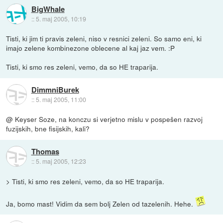
BigWhale
::
5. maj 2005, 10:19
Tisti, ki jim ti pravis zeleni, niso v resnici zeleni. So samo eni, ki
imajo zelene kombinezone oblecene al kaj jaz vem. :P
Tisti, ki smo res zeleni, vemo, da so HE traparija.
DimmniBurek
::
5. maj 2005, 11:00
@ Keyser Soze, na konczu si verjetno mislu v pospešen razvoj
fuzijskih, bne fisijskih, kali?
Thomas
::
5. maj 2005, 12:23
> Tisti, ki smo res zeleni, vemo, da so HE traparija.
Ja, bomo mast! Vidim da sem bolj Zelen od tazelenih. Hehe.