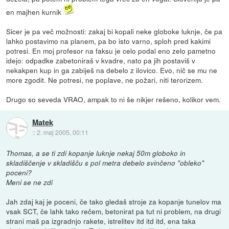
en majhen kurnik
Sicer je pa več možnosti: zakaj bi kopali neke globoke luknje, če pa
lahko postavimo na planem, pa bo isto varno, sploh pred kakimi
potresi. En moj profesor na faksu je celo podal eno zelo pametno
idejo: odpadke zabetoniraš v kvadre, nato pa jih postaviš v
nekakpen kup in ga zabiješ na debelo z ilovico. Evo, nič se mu ne
more zgodit. Ne potresi, ne poplave, ne požari, niti terorizem.
Drugo so seveda VRAO, ampak to ni še nikjer rešeno, kolikor vem.
Matek
::
2. maj 2005, 00:11
Thomas, a se ti zdi kopanje luknje nekaj 50m globoko in
skladiščenje v skladišču s pol metra debelo svinčeno "obleko"
poceni?
Meni se ne zdi
Jah zdaj kaj je poceni, če tako gledaš stroje za kopanje tunelov ma
vsak SCT, če lahk tako rečem, betonirat pa tut ni problem, na drugi
strani maš pa izgradnjo rakete, istrelitev itd itd itd, ena taka