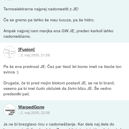
Termoelektrarne najprej nadomestiti z JE!
Če se gremo pa lahko še mau luxuza, pa še hidro.
Ampak najprej nam manjka ena GW JE, preden karkoli lahko
nadomeščamo.
]Fusion[
::
2. maj 2005, 21:58
Pa še ena prednost JE: Čez par tisoč let bomo imeli na tisoče ton
svinca :)
Drugače, če bi pred mojim blokom postavli JE, se ne bi branil,
vseeno pa bi imel čudn občutek da živim blizu JE. Še vedno
predsodki pač.
WarpedGone
::
2. maj 2005, 22:08
Js ne bi brezglavo rinu v nadomeščanje. Kar dela naj dela do