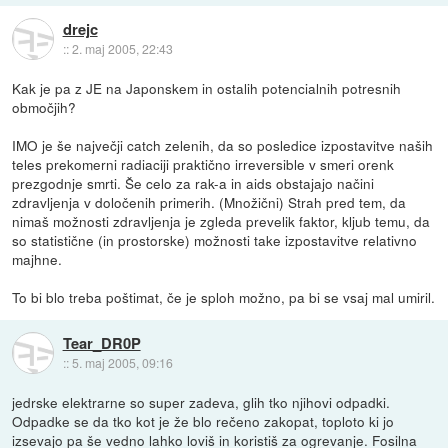
drejc
::
2. maj 2005, 22:43
Kak je pa z JE na Japonskem in ostalih potencialnih potresnih
območjih?
IMO je še največji catch zelenih, da so posledice izpostavitve naših
teles prekomerni radiaciji praktično irreversible v smeri orenk
prezgodnje smrti. Še celo za rak-a in aids obstajajo načini
zdravljenja v določenih primerih. (Množični) Strah pred tem, da
nimaš možnosti zdravljenja je zgleda prevelik faktor, kljub temu, da
so statistične (in prostorske) možnosti take izpostavitve relativno
majhne.
To bi blo treba poštimat, če je sploh možno, pa bi se vsaj mal umiril.
Tear_DR0P
::
5. maj 2005, 09:16
jedrske elektrarne so super zadeva, glih tko njihovi odpadki.
Odpadke se da tko kot je že blo rečeno zakopat, toploto ki jo
izsevajo pa še vedno lahko loviš in koristiš za ogrevanje. Fosilna