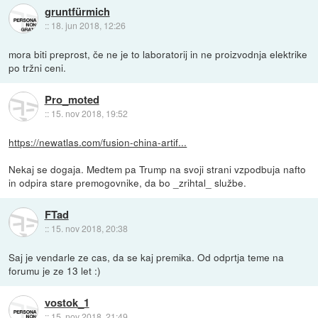
gruntfürmich
::
18. jun 2018, 12:26
mora biti preprost, če ne je to laboratorij in ne proizvodnja elektrike
po tržni ceni.
Pro_moted
::
15. nov 2018, 19:52
https://newatlas.com/fusion-china-artif...
Nekaj se dogaja. Medtem pa Trump na svoji strani vzpodbuja nafto
in odpira stare premogovnike, da bo _zrihtal_ službe.
FTad
::
15. nov 2018, 20:38
Saj je vendarle ze cas, da se kaj premika. Od odprtja teme na
forumu je ze 13 let :)
vostok_1
::
15. nov 2018, 21:49