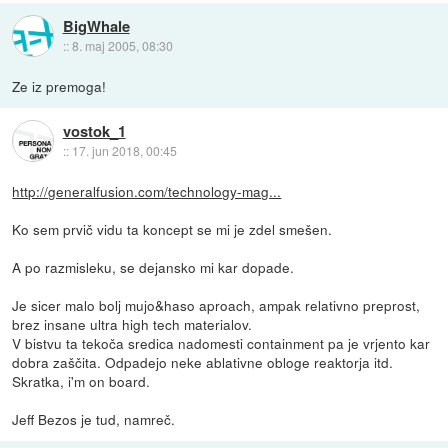
BigWhale
::
8. maj 2005, 08:30
Ze iz premoga!
vostok_1
::
17. jun 2018, 00:45
http://generalfusion.com/technology-mag...
Ko sem prvič vidu ta koncept se mi je zdel smešen.
A po razmisleku, se dejansko mi kar dopade.
Je sicer malo bolj mujo&haso aproach, ampak relativno preprost,
brez insane ultra high tech materialov.
V bistvu ta tekoča sredica nadomesti containment pa je vrjento kar
dobra zaščita. Odpadejo neke ablativne obloge reaktorja itd.
Skratka, i'm on board.
Jeff Bezos je tud, namreč.