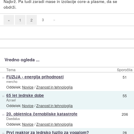
Najbrž. Pa tudi zaradi mase in izolacije core-a plasme, da se
obdrži.
3
»
«
1
2
Vredno ogleda ...
Tema
Sporočila
»
FUZIJA - energija prihodnosti
51
mercho
Oddelek:
Novice
/
Znanost in tehnologija
»
65 let jedrske dobe
55
Azrael
Oddelek:
Novice
/
Znanost in tehnologija
»
20. obletnica černobilske katastrofe
206
Daedalus
Oddelek:
Novice
/
Znanost in tehnologija
»
Prvi reaktor za jedrsko fuzijo za vogalom?
28