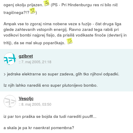
ogenj okolju prijazen.
(PS - Pri Hindenburgu res ni bilo nič
tragičnega?!?
)
Ampak vse to zgoraj nima nobene veze s fuzijo - čist druga liga
glede zahtevanih vstopnih energij. Ravno zarad tega rabiš pri
vodikovi bombi najprej fisijo, da prisiliš vodikaste finoče (devterij in
tritij), da se mal skup poparčkajo.
gzibret
::
7. maj 2005, 21:18
> jedrske elektrarne so super zadeva, glih tko njihovi odpadki.
Iz njih lahko narediš eno super plutonijevo bombo.
Vesoljc
::
8. maj 2005, 03:50
iz par ton praška se bojda da tudi narediti puufff...
a skala je pa kr naenkrat pomembna?