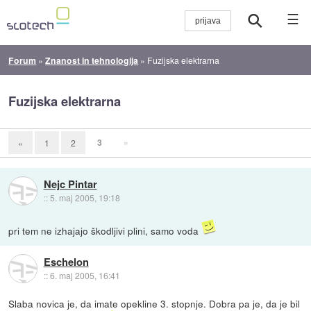
☰
Forum
»
Znanost in tehnologija
»
Fuzijska elektrarna
Fuzijska elektrarna
3
»
«
1
2
Nejc Pintar
::
5. maj 2005, 19:18
pri tem ne izhajajo škodljivi plini, samo voda
Eschelon
::
6. maj 2005, 16:41
Slaba novica je, da imate opekline 3. stopnje. Dobra pa je, da je bil