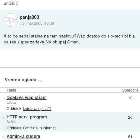
uničili ;)
panja003
::
3. maj 2005, 16:30
A to bo sedaj stalno na tem naslovu?Wap dostop do slo-tech bi bla
pa res super zadeva.Ne obupaj Cman.
Vredno ogleda ...
Tema
Sporočila
»
izdelava wap strani
10
astras
Oddelek:
Izdelava spletišč
»
HTTP serv. program
20
AvAkI
Oddelek:
Omrežja in internet
»
Admin-Diktatura
81