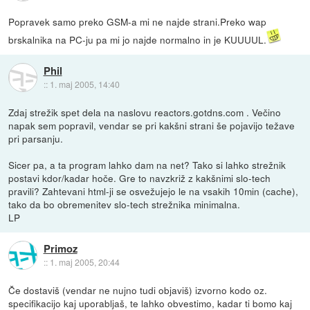
Popravek samo preko GSM-a mi ne najde strani.Preko wap
brskalnika na PC-ju pa mi jo najde normalno in je KUUUUL.
Phil
::
1. maj 2005, 14:40
Zdaj strežik spet dela na naslovu reactors.gotdns.com . Večino
napak sem popravil, vendar se pri kakšni strani še pojavijo težave
pri parsanju.
Sicer pa, a ta program lahko dam na net? Tako si lahko strežnik
postavi kdor/kadar hoče. Gre to navzkriž z kakšnimi slo-tech
pravili? Zahtevani html-ji se osvežujejo le na vsakih 10min (cache),
tako da bo obremenitev slo-tech strežnika minimalna.
LP
Primoz
::
1. maj 2005, 20:44
Če dostaviš (vendar ne nujno tudi objaviš) izvorno kodo oz.
specifikacijo kaj uporabljaš, te lahko obvestimo, kadar ti bomo kaj