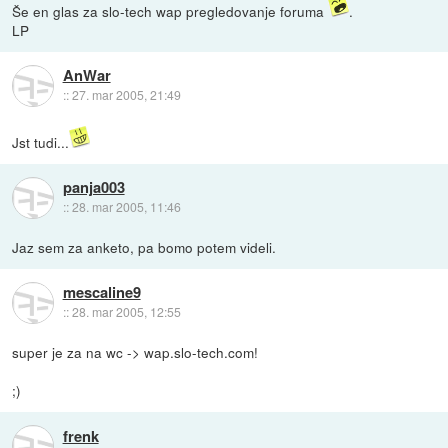
Še en glas za slo-tech wap pregledovanje foruma
.
LP
AnWar
::
27. mar 2005, 21:49
Jst tudi...
panja003
::
28. mar 2005, 11:46
Jaz sem za anketo, pa bomo potem videli.
mescaline9
::
28. mar 2005, 12:55
super je za na wc -> wap.slo-tech.com!
;)
frenk