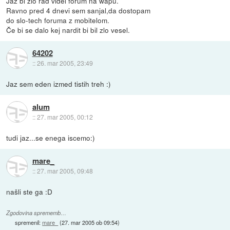
Jaz bi zlo rad videl forum na wapu.
Ravno pred 4 dnevi sem sanjal,da dostopam
do slo-tech foruma z mobitelom.
Če bi se dalo kej nardit bi bil zlo vesel.
64202
::
26. mar 2005, 23:49
Jaz sem eden izmed tistih treh :)
alum
::
27. mar 2005, 00:12
tudi jaz...se enega iscemo:)
mare_
::
27. mar 2005, 09:48
našli ste ga :D
Zgodovina sprememb…
spremenil:
mare_
(
27. mar 2005 ob 09:54
)