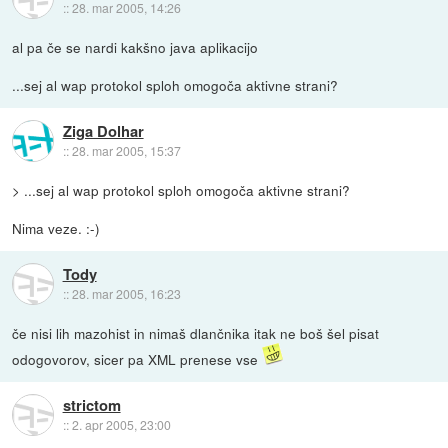
::
28. mar 2005, 14:26
al pa če se nardi kakšno java aplikacijo
...sej al wap protokol sploh omogoča aktivne strani?
Ziga Dolhar
::
28. mar 2005, 15:37
> ...sej al wap protokol sploh omogoča aktivne strani?
Nima veze. :-)
Tody
::
28. mar 2005, 16:23
če nisi lih mazohist in nimaš dlančnika itak ne boš šel pisat
odogovorov, sicer pa XML prenese vse
strictom
::
2. apr 2005, 23:00