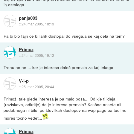
in ostalega...
panja003
::
24. mar 2005, 18:13
Pa bi blo fajn če bi lahk dostopal do vsega,a se kaj dela na tem?
Primoz
::
24. mar 2005, 19:12
Trenutno ne ... ker je interesa daleč premalo za kaj tekega.
V-i-p
::
25. mar 2005, 20:44
Primož, tale glede interesa je pa malo bosa... Od kje ti ideja
(raziskava, odkritje) da je interesa premalo? Kakšne ankete ali
podobnega ni bilo, po številkah dostopov na wap page pa tudi ne
moreš točno vedet...
Primoz