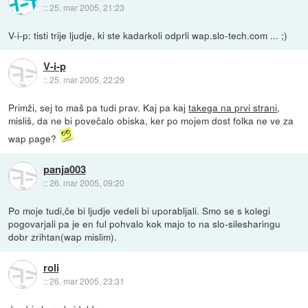
::
25. mar 2005, 21:23
V-i-p: tisti trije ljudje, ki ste kadarkoli odprli wap.slo-tech.com ... ;)
V-i-p
::
25. mar 2005, 22:29
Primži, sej to maš pa tudi prav. Kaj pa kaj
takega na prvi strani
,
misliš, da ne bi povečalo obiska, ker po mojem dost folka ne ve za
wap page?
panja003
::
26. mar 2005, 09:20
Po moje tudi,če bi ljudje vedeli bi uporabljali. Smo se s kolegi
pogovarjali pa je en ful pohvalo kok majo to na slo-silesharingu
dobr zrihtan(wap mislim).
roli
::
26. mar 2005, 23:31