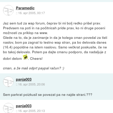
Paramedic
::
16. apr 2005, 00:17
Jaz sem tud za wap forum, čeprav bi mi bolj redko prišel prav.
Predvsem na poti in na počitnicah pride prav, ko ni druge poceni
možnosti za priklop na www.
Glede na to, da je zanimanje in da je kolega cman povedal za tisti
naslov, bom pa zagnal to testno wap stran, pa bo delovala danes
(16.4) popoldne na istem naslovu. Samo večkrat poskusite, če ne
bo takoj delovalo. Potem pa dajte cmanu podporo, da nadaljuje z
dobri delom
. Cheers!
cman, a že maš odprt paypal račun? :)
panja003
::
16. apr 2005, 20:06
Sem parkrat poizkusil se povezat pa ne najde strani.???
panja003
::
16. apr 2005, 20:13