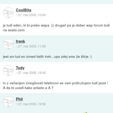
CoolBits
::
27. mar 2005, 10:06
js tudi eden, ki bi preko wapa :)) drugač pa je dober wap forum tudi
na esato.com
frenk
::
27. mar 2005, 11:58
jest sm tud en izmed tistih treh...ups zdej smo že štirje :)
Tody
::
27. mar 2005, 19:49
in z večanjem zmoglivosti telefonov se vam pridružujem tudi jazst !
A da bi uvedl kako anketo a A ?
Phil
::
27. mar 2005, 19:58