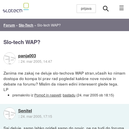
☰
Forum
»
Slo-Tech
»
Slo-tech WAP?
Slo-tech WAP?
panja003
::
24. mar 2005, 14:47
Zanima me zakaj ne deluje slo-techova WAP stran,včasih ko nimam
dostopa do kompa bi prav rad pogledal kakšne nove novice in
debate na forumu? Mislim da nisem edini interesent glede tega.
LP
premaknilo iz
Pomoč in nasveti
:
bastadu
(
24. mar 2005 ob 18:15
)
Senitel
::
24. mar 2005, 17:15
Saj deluje, samo lahko prideš samo do novic, ne pa tudi do foruma