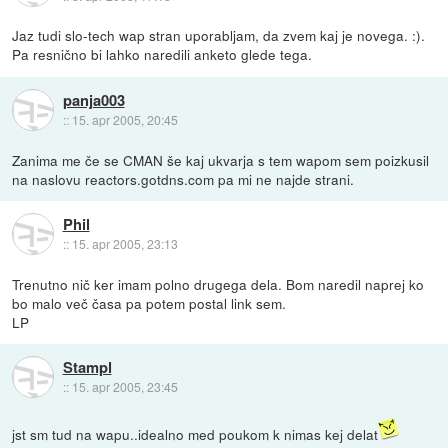
Jaz tudi slo-tech wap stran uporabljam, da zvem kaj je novega. :).
Pa resnično bi lahko naredili anketo glede tega.
panja003
::
15. apr 2005, 20:45
Zanima me če se CMAN še kaj ukvarja s tem wapom sem poizkusil
na naslovu reactors.gotdns.com pa mi ne najde strani.
Phil
::
15. apr 2005, 23:13
Trenutno nič ker imam polno drugega dela. Bom naredil naprej ko
bo malo več časa pa potem postal link sem.
LP
Stampl
::
15. apr 2005, 23:45
jst sm tud na wapu..idealno med poukom k nimas kej delat