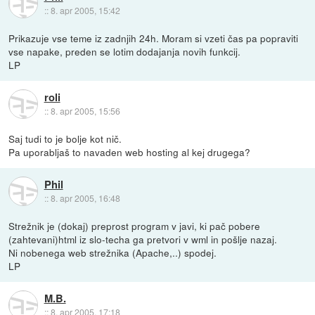
::
8. apr 2005, 15:42
Prikazuje vse teme iz zadnjih 24h. Moram si vzeti čas pa popraviti
vse napake, preden se lotim dodajanja novih funkcij.
LP
roli
::
8. apr 2005, 15:56
Saj tudi to je bolje kot nič.
Pa uporabljaš to navaden web hosting al kej drugega?
Phil
::
8. apr 2005, 16:48
Strežnik je (dokaj) preprost program v javi, ki pač pobere
(zahtevani)html iz slo-techa ga pretvori v wml in pošlje nazaj.
Ni nobenega web strežnika (Apache,..) spodej.
LP
M.B.
::
8. apr 2005, 17:18