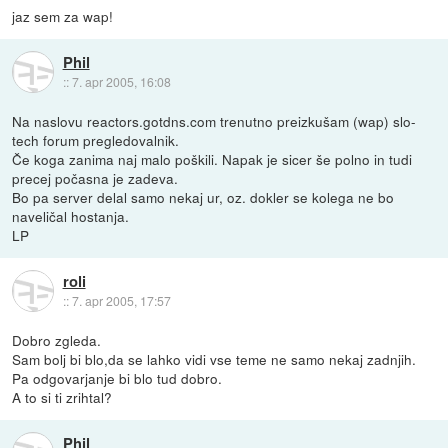
jaz sem za wap!
Phil
::
7. apr 2005, 16:08
Na naslovu reactors.gotdns.com trenutno preizkušam (wap) slo-
tech forum pregledovalnik.
Če koga zanima naj malo poškili. Napak je sicer še polno in tudi
precej počasna je zadeva.
Bo pa server delal samo nekaj ur, oz. dokler se kolega ne bo
naveličal hostanja.
LP
roli
::
7. apr 2005, 17:57
Dobro zgleda.
Sam bolj bi blo,da se lahko vidi vse teme ne samo nekaj zadnjih.
Pa odgovarjanje bi blo tud dobro.
A to si ti zrihtal?
Phil