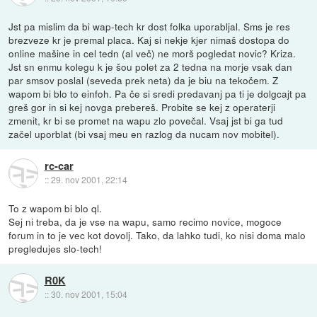
Jst pa mislim da bi wap-tech kr dost folka uporabljal. Sms je res
brezveze kr je premal placa. Kaj si nekje kjer nimaš dostopa do
online mašine in cel tedn (al več) ne morš pogledat novic? Kriza.
Jst sn enmu kolegu k je šou polet za 2 tedna na morje vsak dan
par smsov poslal (seveda prek neta) da je biu na tekočem. Z
wapom bi blo to einfoh. Pa če si sredi predavanj pa ti je dolgcajt pa
greš gor in si kej novga prebereš. Probite se kej z operaterji
zmenit, kr bi se promet na wapu zlo povečal. Vsaj jst bi ga tud
začel uporblat (bi vsaj meu en razlog da nucam nov mobitel).
rc-car
::
29. nov 2001, 22:14
To z wapom bi blo ql.
Sej ni treba, da je vse na wapu, samo recimo novice, mogoce
forum in to je vec kot dovolj. Tako, da lahko tudi, ko nisi doma malo
pregledujes slo-tech!
R0K
::
30. nov 2001, 15:04