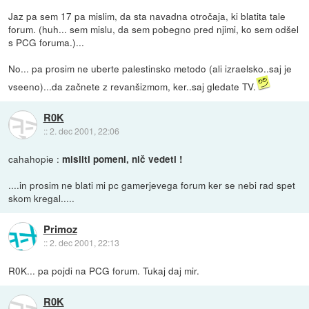
Jaz pa sem 17 pa mislim, da sta navadna otročaja, ki blatita tale
forum. (huh... sem mislu, da sem pobegno pred njimi, ko sem odšel
s PCG foruma.)...
No... pa prosim ne uberte palestinsko metodo (ali izraelsko..saj je
vseeno)...da začnete z revanšizmom, ker..saj gledate TV.
R0K
::
2. dec 2001, 22:06
cahahopie :
misliti pomeni, nič vedeti !
....in prosim ne blati mi pc gamerjevega forum ker se nebi rad spet
skom kregal.....
Primoz
::
2. dec 2001, 22:13
R0K... pa pojdi na PCG forum. Tukaj daj mir.
R0K