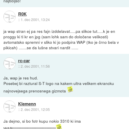
najboljso!
R0K
::
1. dec 2001, 13:24
ja wap stran ej pa res fajn izddelavat.....pa slikce tut.....k je en
proggy ki ti kr en jpg (sam lohk sam do določene velikosti)
avtomatsko spremni v sliko ki jo podpira WAP (tko je črno bela v
pikicah) .......se da lušne stvari nardit ......
rc-car
::
2. dec 2001, 11:56
Ja, wap je res hud.
Posebej bi raztural S-T logo na kakem ultra velikem ekrancku
najnovejsega prenosnega gizmota
Klemenn
::
2. dec 2001, 12:05
Ja dejmo, si bo fotr kupu nokio 3310 ki ima
WAP!!!!!!!!!!!!!!!!!!!!!!!!!!!!!!!!!!!!!!