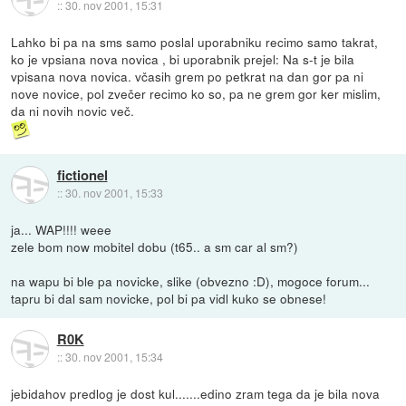
::
30. nov 2001, 15:31
Lahko bi pa na sms samo poslal uporabniku recimo samo takrat,
ko je vpsiana nova novica , bi uporabnik prejel: Na s-t je bila
vpisana nova novica. včasih grem po petkrat na dan gor pa ni
nove novice, pol zvečer recimo ko so, pa ne grem gor ker mislim,
da ni novih novic več.
fictionel
::
30. nov 2001, 15:33
ja... WAP!!!! weee
zele bom now mobitel dobu (t65.. a sm car al sm?)
na wapu bi ble pa novicke, slike (obvezno :D), mogoce forum...
tapru bi dal sam novicke, pol bi pa vidl kuko se obnese!
R0K
::
30. nov 2001, 15:34
jebidahov predlog je dost kul.......edino zram tega da je bila nova