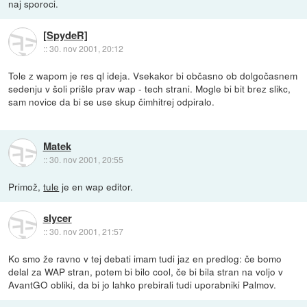
naj sporoci.
[SpydeR]
::
30. nov 2001, 20:12
Tole z wapom je res ql ideja. Vsekakor bi občasno ob dolgočasnem
sedenju v šoli prišle prav wap - tech strani. Mogle bi bit brez slikc,
sam novice da bi se use skup čimhitrej odpiralo.
Matek
::
30. nov 2001, 20:55
Primož,
tule
je en wap editor.
slycer
::
30. nov 2001, 21:57
Ko smo že ravno v tej debati imam tudi jaz en predlog: če bomo
delal za WAP stran, potem bi bilo cool, če bi bila stran na voljo v
AvantGO obliki, da bi jo lahko prebirali tudi uporabniki Palmov.