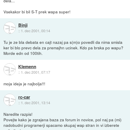
dela...
Vsekakor bi bil S-T prek wapa super!
Binji
::
1. dec 2001, 00:14
Tu je ze bla debata en cajt nazaj pa s(m)o povedli da nima smisla
ker bi blo prevc dela za premajhn ucinek. Kdo pa brska po wapu?
Morde edn od 100tih.
Klemenn
::
1. dec 2001, 07:17
moja ideja je najbolja!!!
rc-car
::
1. dec 2001, 13:14
Naredite razpis!
Povejte kako je zgrajena baza za forum in novice, pol naj pa (mi)
nadobudni programerji spacamo skupaj wap stran in vi izberete