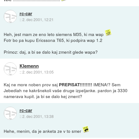
rc-car
::
2. dec 2001, 12:21
Heh, jest mam ze eno leto siemens M35, ki ma wap
Fotr bo pa kupu Ericssona T65, ki podpira wap 1.2
Primoz: daj, a bi se dalo kaj zmenit glede wapa?
Klemenn
::
2. dec 2001, 13:05
Kaj ne more noben prov saj
IMENA!? Sem
PREPISAT!!!!!!!!
Jebediah ne kakršnekoli vaše druge izpeljanke. pardon ja 3330
namerava kupit. ja bi se dalo kej zment?
rc-car
::
2. dec 2001, 13:38
Hehe, menim, da je anketa ze v to smer