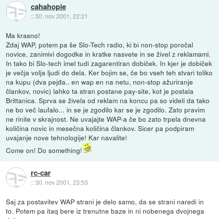
cahahopie
::
30. nov 2001, 22:21
Ma krasno!
Zdaj WAP, potem pa še Slo-Tech radio, ki bi non-stop poročal
novice, zanimivi dogodke in kratke nasvete in se živel z reklamami.
In tako bi Slo-tech imel tudi zagarentiran dobiček. In kjer je dobiček
je večja volja ljudi do dela. Ker bojim se, če bo vseh teh stvari toliko
na kupu (dva pejđa.. en wap en na netu, non-stop ažuriranje
člankov, novic) lahko ta stran postane pay-site, kot je postala
Brittanica. Sprva se živela od reklam na koncu pa so videli da tako
ne bo več laufalo... in se je zgodilo kar se je zgodilo. Zato pravim
ne rinite v skrajnost. Ne uvajajte WAP-a če bo zato trpela dnevna
količina novic in mesečna količina člankov. Sicer pa podpiram
uvajanje nove tehnologije! Kar navalite!
Come on! Do something!
rc-car
::
30. nov 2001, 23:53
Saj za postavitev WAP strani je delo samo, da se strani naredi in
to. Potem pa itaq bere iz trenutne baze in ni nobenega dvojnega