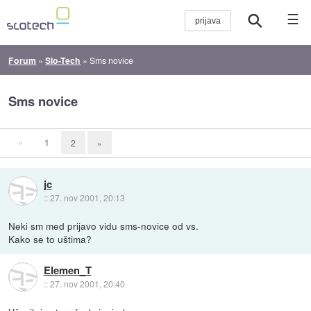
☰
Forum
»
Slo-Tech
»
Sms novice
Sms novice
«
1
2
»
jc
::
27. nov 2001, 20:13
Neki sm med prijavo vidu sms-novice od vs.
Kako se to uštima?
Elemen_T
::
27. nov 2001, 20:40