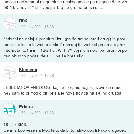
novica napisana bi mogu bit še naslov novice pa mogoče še prvih
50 črk v novici ? ker več pa itaq ne gre na en sms.....
R0K
::
30. nov 2001, 15:36
fictionel ne delaj si prehitro ilizuj (pa še tut nekateri drugi) in prvo
pomislite kolko bi vas to stalo ? namanj 5x več kot pa da ste prek
interneta.....1 min - 12/24 sit WTF ?? sej nism nor...pa forum bi pol
itaq obupno počasi delal.....pa še brez slik.....
Klemenn
::
30. nov 2001, 15:38
JEBEDIAHOV PREDLOG. kaj se moramo najprej slovnice naučit
ne? sam to bi moglo bit. prišla je nova novica na s-t. nč druzga
Primoz
::
30. nov 2001, 16:33
10 sit / SMS.
Ce ima kdo veze na Mobitelu, da bi to lahko dobili kako drugace...