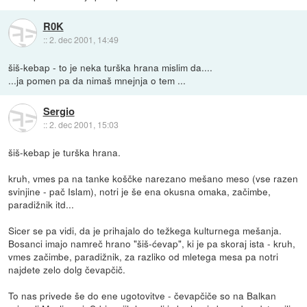
R0K
::
2. dec 2001, 14:49
šiš-kebap - to je neka turška hrana mislim da....
...ja pomen pa da nimaš mnejnja o tem ...
Sergio
::
2. dec 2001, 15:03
šiš-kebap je turška hrana.
kruh, vmes pa na tanke koščke narezano mešano meso (vse razen
svinjine - pač Islam), notri je še ena okusna omaka, začimbe,
paradižnik itd...
Sicer se pa vidi, da je prihajalo do težkega kulturnega mešanja.
Bosanci imajo namreč hrano "šiš-ćevap", ki je pa skoraj ista - kruh,
vmes začimbe, paradižnik, za razliko od mletega mesa pa notri
najdete zelo dolg čevapčič.
To nas privede še do ene ugotovitve - čevapčiče so na Balkan