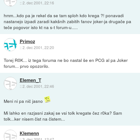
::
2. dec 2001, 22:16
hmm...kdo pa je rekel da se tam sploh kdo krega ?! ponavadi
nastanejo izpadi zaradi kakšnih zabitih fanov joker-ja drugače pa
teče pogovor isto kt na s-t forum-u.....
Primoz
::
2. dec 2001, 22:20
Torej R0K... iz tega foruma ne bo nastal še en PCG al pa Joker
forum... prvo opozorilo.
Elemen_T
::
2. dec 2001, 22:46
Meni ni pa nič jasno
Mi lahko en razjasni zakaj se vsi tolk kregate čez r0ka? Sam
tolk...ker nisem čist na čistem...
Klemenn
::
3. dec 2001, 12:47