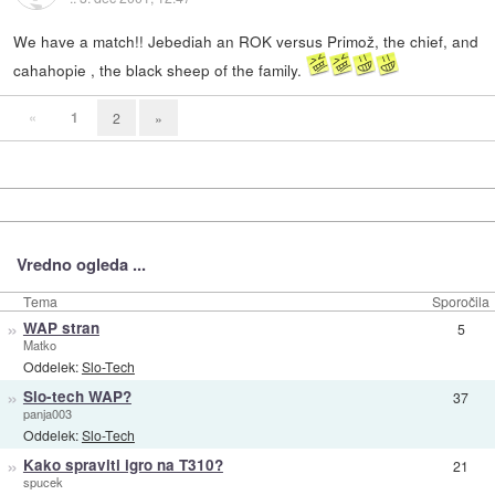
We have a match!! Jebediah an ROK versus Primož, the chief, and
cahahopie , the black sheep of the family.
«
1
2
»
Vredno ogleda ...
Tema
Sporočila
»
WAP stran
5
Matko
Oddelek:
Slo-Tech
»
Slo-tech WAP?
37
panja003
Oddelek:
Slo-Tech
»
Kako spraviti igro na T310?
21
spucek