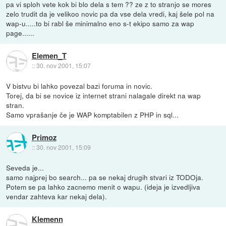
pa vi sploh vete kok bi blo dela s tem ?? ze z to stranjo se mores
zelo trudit da je velikoo novic pa da vse dela vredi, kaj šele pol na
wap-u.....to bi rabl še minimalno eno s-t ekipo samo za wap
page......
Elemen_T
::
30. nov 2001, 15:07
V bistvu bi lahko povezal bazi foruma in novic.
Torej, da bi se novice iz internet strani nalagale direkt na wap
stran.
Samo vprašanje če je WAP komptabilen z PHP in sql...
Primoz
::
30. nov 2001, 15:09
Seveda je...
samo najprej bo search... pa se nekaj drugih stvari iz TODOja.
Potem se pa lahko zacnemo menit o wapu. (ideja je izvedljiva
vendar zahteva kar nekaj dela).
Klemenn