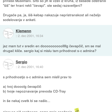
prinesli Muslimani. Srbi so jih le vzeli iz kruha, iz besede odstranili
"šiš" ter hrani rekli "ćevapi". ste sedaj razsvetljeni?
Drugače pa, ja, šiš-kebap nakazuje nepristranskost ali neželjo
sodelovanja v anketi.
Klemenn
::
2. dec 2001, 16:34
jaz mam tut v sredin en doooooooooolllllg čevapčič, sm se mal
drugač kliče. sergio kaj si mislu tam prihodnost s-c admina?
Sergio
::
2. dec 2001, 16:40
s prihodnostjo s-c admina sem mislil prav to
a) tvoj doooolg čevapčič
b) tvoje nepoznavanje prevoda CD-Tray
in še nekaj cvetk bi se našlo...
sicer pa nič osebnega. samo moje opažanje.