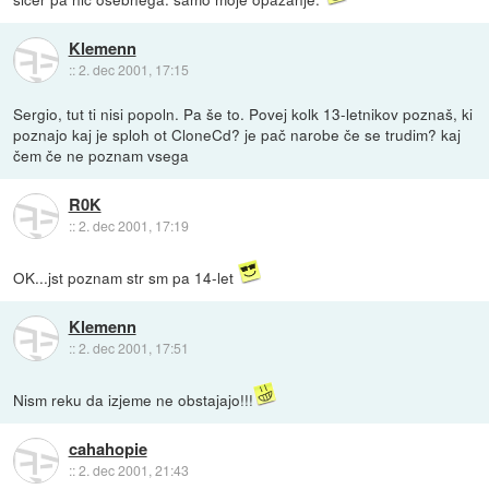
Klemenn
::
2. dec 2001, 17:15
Sergio, tut ti nisi popoln. Pa še to. Povej kolk 13-letnikov poznaš, ki
poznajo kaj je sploh ot CloneCd? je pač narobe če se trudim? kaj
čem če ne poznam vsega
R0K
::
2. dec 2001, 17:19
OK...jst poznam str sm pa 14-let
Klemenn
::
2. dec 2001, 17:51
Nism reku da izjeme ne obstajajo!!!
cahahopie
::
2. dec 2001, 21:43