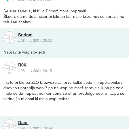
Še ena zadeva, ki bi jo Primož moral popraviti..
Škoda, da ne dela, sicer bi bilo pa kar malo kriza novice spraviti na
teh 140 znakov.
Sodom
::
28. nov 2001, 20:02
Napravite wap slo-tech
R0K
::
28. nov 2001, 20:15
ma to bi blo pa ZLO brezveze......prvo kolko sedanjih uporabnikov
dnevno uporablja wap ? pa na wap ne morš spravit slik pa pe zelo
malo se da napisat not ker čene se stran predolgo odpira......pa še
vedno jih ni dosti ki majo wap mobitel....
.....
Dami
::
29. nov 2001, 10:59