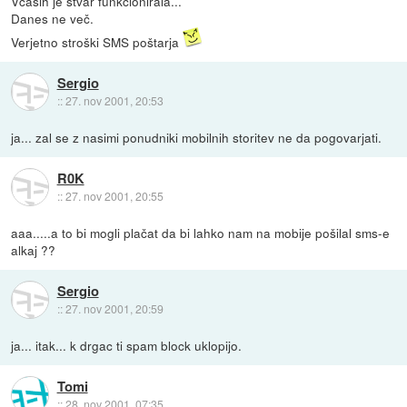
Včasih je stvar funkcionirala...
Danes ne več.
Verjetno stroški SMS poštarja
Sergio
::
27. nov 2001, 20:53
ja... zal se z nasimi ponudniki mobilnih storitev ne da pogovarjati.
R0K
::
27. nov 2001, 20:55
aaa.....a to bi mogli plačat da bi lahko nam na mobije pošilal sms-e
alkaj ??
Sergio
::
27. nov 2001, 20:59
ja... itak... k drgac ti spam block uklopijo.
Tomi
::
28. nov 2001, 07:35