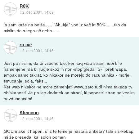
R0K
::
2. dec 2001, 14:09
ja sam kaže na bolše......."Ah, kje" vodi z več kt 50% ......tko da
mislim da s tega nč nebo......
rc-car
::
2. dec 2001, 14:16
Jest pa mislim, da bi vseeno blo, ker itaq wap strani nebi bile
namenjene, da bi ljudje skoz in non-stop gledali S-T prek wapa,
ampak samo takrat, ko nikakor ne morejo do racunalnika - morje,
smucanje, sola, faks...
Ker wap nikakor ne more zamenjati www, zato tudi nima takega %
obiskanosti. Je pa lep dodatek na strani, ki popestri stran najvecjim
navdusencem!
Klemenn
::
2. dec 2001, 14:46
GOD make it hapen. o iz te teme je nastala anketa? tale šiš-kebap
mi že preseda. kaj sploh pomen