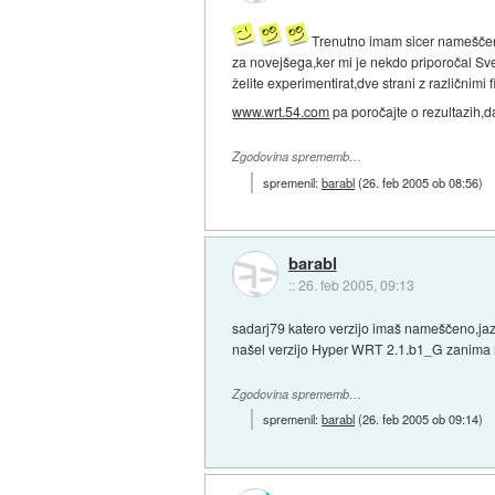
Trenutno imam sicer nameščene
za novejšega,ker mi je nekdo priporočal Sv
želite experimentirat,dve strani z različnimi f
www.wrt.54.com
pa poročajte o rezultazih,d
Zgodovina sprememb…
spremenil:
barabl
(
26. feb 2005 ob 08:56
)
barabl
::
26. feb 2005, 09:13
sadarj79 katero verzijo imaš nameščeno,j
našel verzijo Hyper WRT 2.1.b1_G zanima me p
Zgodovina sprememb…
spremenil:
barabl
(
26. feb 2005 ob 09:14
)