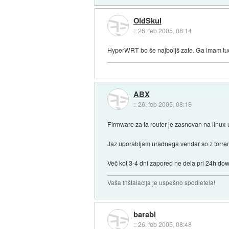
OldSkul
::
26. feb 2005, 08:14
HyperWRT bo še najboljš zate. Ga imam tudi
ABX
::
26. feb 2005, 08:18
Firmware za ta router je zasnovan na linux-u
Jaz uporabljam uradnega vendar so z torren
Več kot 3-4 dni zapored ne dela pri 24h do
Vaša inštalacija je uspešno spodletela!
barabl
::
26. feb 2005, 08:48