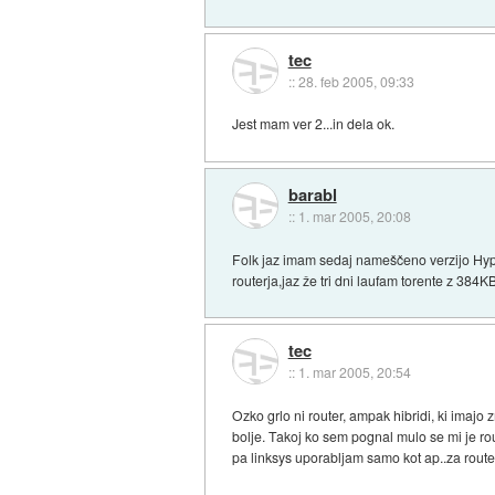
tec
::
28. feb 2005, 09:33
Jest mam ver 2...in dela ok.
barabl
::
1. mar 2005, 20:08
Folk jaz imam sedaj nameščeno verzijo Hyp
routerja,jaz že tri dni laufam torente z 384K
tec
::
1. mar 2005, 20:54
Ozko grlo ni router, ampak hibridi, ki imaj
bolje. Takoj ko sem pognal mulo se mi je rout
pa linksys uporabljam samo kot ap..za rou