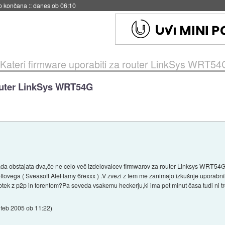
s ob 06:09
Kateri firmware uporabiti za router LinkSys WRT54
router LinkSys WRT54G
,da obstajata dva,če ne celo več izdelovalcev firmwarov za router Linksys WRT54G i
softovega ( Sveasoft AleHamy 6rexxx ) .V zvezi z tem me zanimajo izkušnje uporab
totek z p2p in torentom?Pa seveda vsakemu heckerju,ki ima pet minut časa tudi ni 
 feb 2005 ob 11:22
)