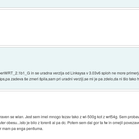
erWRT_2.1b1_G in se uradna verzija od Linksysa v 3.03v6 sploh ne more primerjat
Bps,pa zadeva še zmeri špila,sam pri uradni verziji,se mi je pa zdelo,da ni šlo tako h
o zraven se wlan. Jest sem imel mnogo tezav tako z wl-500g kot z wrt54g. Sem proba
er obesu...isto je bilo z torenti al pa dc. Potem sem dal gor ta fw in omejil povezave
ter mam pa enga pentiuma.