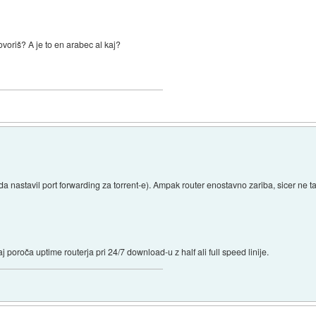
voriš? A je to en arabec al kaj?
veda nastavil port forwarding za torrent-e). Ampak router enostavno zariba, sicer n
j poroča uptime routerja pri 24/7 download-u z half ali full speed linije.