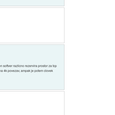
n softver razlicno rezervira prostor za tcp
k na 4k povezav, ampak je potem clovek