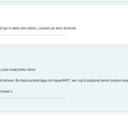
 jaz in dela zelo dobro. Laufam pa skoz torrente.
 zato imaš toliko izbire.
ti težave. Bo treba probat tega od HyperWRT, ker naj bi podpiral telnet (reboot u
wnload-u.