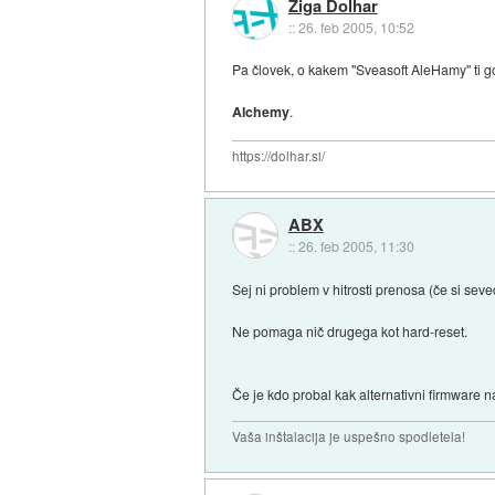
Ziga Dolhar
::
26. feb 2005, 10:52
Pa človek, o kakem "Sveasoft AleHamy" ti go
Alchemy
.
https://dolhar.si/
ABX
::
26. feb 2005, 11:30
Sej ni problem v hitrosti prenosa (če si se
Ne pomaga nič drugega kot hard-reset.
Če je kdo probal kak alternativni firmware na
Vaša inštalacija je uspešno spodletela!