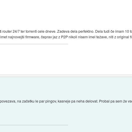
outer 24/7 ter torrenti cele dneve. Zadeva dela perfektno. Dela tudi če imam 10 torr
met najnovejši firmware, čeprav jaz z P2P nikoli nisem imel težave, niti z original 
ovezava, na začetku le par pingov, kasneje pa neha delovat. Probal pa sem že vs