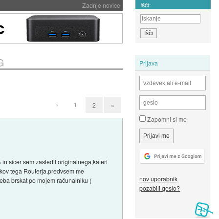
Išči:
Zadnje novice
G
Prijava
«
1
2
»
Zapomni si me
n sicer sem zasledil originalnega,kateri
nikov tega Routerja,predvsem me
nov uporabnik
treba brskat po mojem računalniku (
pozabili geslo?