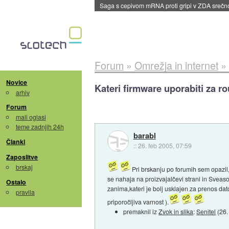
BMW v vozilih začel predvajati reklame
::
dane
Forum
»
Omrežja in internet
»
Novice
Kateri firmware uporabiti za 
arhiv
Forum
mali oglasi
teme zadnjih 24h
barabl
Članki
::
26. feb 2005, 07:59
Zaposlitve
brskaj
Pri brskanju po forumih sem opazil
se nahaja na proizvajalčevi strani in Svea
Ostalo
zanima,kateri je bolj usklajen za prenos da
pravila
priporočljiva varnost ).
premaknil iz
Zvok in slika
:
Senitel
(
26.