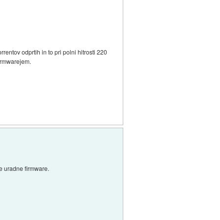
entov odprtih in to pri polni hitrosti 220
firmwarejem.
e uradne firmware.