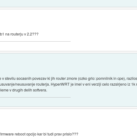
1b1 na routerju v 2.2???
e v stevilu socasnih povezav ki jih router zmore (ozko grlo: pomnilnik in cpe), razlice
usuvanje/neusuvanje routerja. HyperWRT je imel v eni verziji celo razsirjeno iz 1
bleme v drugih delih softvera.
irmware reboot opcijo kar bi tudi prav prislo???