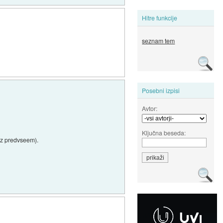
Hitre funkcije
seznam tem
Posebni izpisi
Avtor:
Ključna beseda:
kaz predvseem).