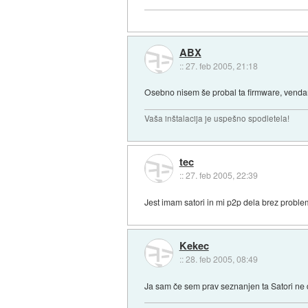
ABX
::
27. feb 2005, 21:18
Osebno nisem še probal ta firmware, vendar
Vaša inštalacija je uspešno spodletela!
tec
::
27. feb 2005, 22:39
Jest imam satori in mi p2p dela brez problem
Kekec
::
28. feb 2005, 08:49
Ja sam če sem prav seznanjen ta Satori ne de