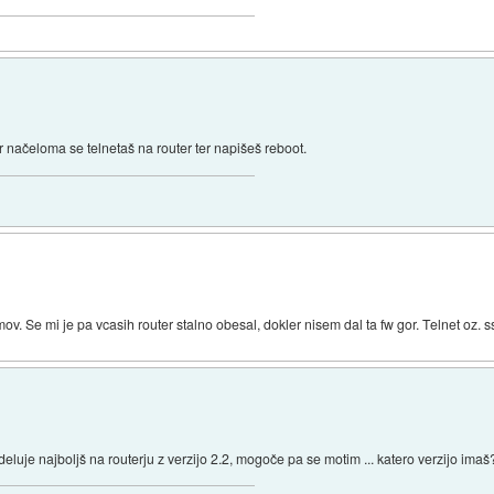
 načeloma se telnetaš na router ter napišeš reboot.
ov. Se mi je pa vcasih router stalno obesal, dokler nisem dal ta fw gor. Telnet oz. s
luje najboljš na routerju z verzijo 2.2, mogoče pa se motim ... katero verzijo imaš