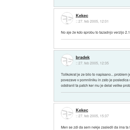
Kekec
::
27. feb 2005, 12:01
No aje že kdo sprobu to tazadnjo verzijo 2.
bradek
::
27. feb 2005, 12:35
Tolikokrat je ze bilo to napisano... problem j
povezave v pomnilniku in zato je posledica 
odstranil ta patch ker mu je delal velike pro
Kekec
::
27. feb 2005, 15:37
Men se zdi da sem nekje zasledil da ima ta f