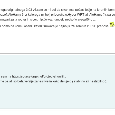
ga originalnega 3.03 v6,sam se mi zdi da stvari mal počasi letijo na torentih,b
easoft AleHamy 6rc( katerega mi bolj priporočate,Hyper WRT ali AleHamy ?), pa se 
irmwari za ta router in sicer:
http://www.numbski.net/software/wrt54g....
a bomo na koncu ocenili,kateri firmware,je najboljši za Torente in P2P prenose.
az sem na
https://sourceforge.net/project/showfil...
a ali so beta verzije zanesljive in kako delujejo ( stabilno ali nestabilno ).