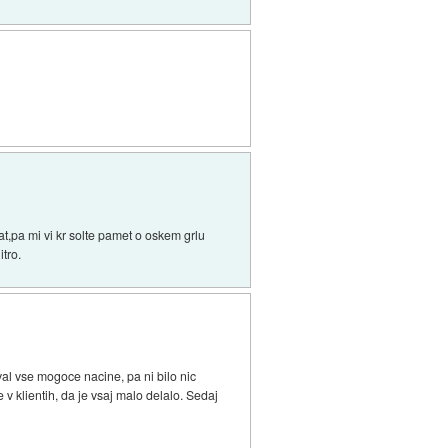
,pa mi vi kr solte pamet o oskem grlu
itro.
val vse mogoce nacine, pa ni bilo nic
 v klientih, da je vsaj malo delalo. Sedaj