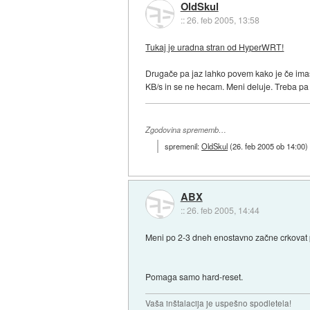
OldSkul
::
26. feb 2005, 13:58
Tukaj je uradna stran od HyperWRT!
Drugače pa jaz lahko povem kako je če imaš r
KB/s in se ne hecam. Meni deluje. Treba pa i
Zgodovina sprememb…
spremenil:
OldSkul
(
26. feb 2005 ob 14:00
)
ABX
::
26. feb 2005, 14:44
Meni po 2-3 dneh enostavno začne crkovat p
Pomaga samo hard-reset.
Vaša inštalacija je uspešno spodletela!