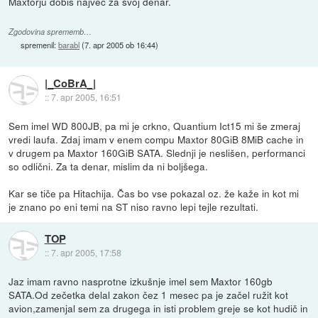
Maxtorju dobiš največ za svoj denar.
Zgodovina sprememb…
spremenil:
barabl
(
7. apr 2005 ob 16:44
)
|_CoBrA_|
::
7. apr 2005, 16:51
Sem imel WD 800JB, pa mi je crkno, Quantium Ict15 mi še zmeraj
vredi laufa. Zdaj imam v enem compu Maxtor 80GiB 8MiB cache in
v drugem pa Maxtor 160GiB SATA. Slednji je neslišen, performanci
so odlični. Za ta denar, mislim da ni boljšega.
Kar se tiče pa Hitachija. Čas bo vse pokazal oz. že kaže in kot mi
je znano po eni temi na ST niso ravno lepi tejle rezultati.
TOP
::
7. apr 2005, 17:58
Jaz imam ravno nasprotne izkušnje imel sem Maxtor 160gb
SATA.Od zečetka delal zakon čez 1 mesec pa je začel ružit kot
avion,zamenjal sem za drugega in isti problem greje se kot hudič in