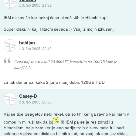
::
3. feb 2005, 21:32
IBM diskov že kar nekaj časa ni več. Jih je Hitachi kupil.
Super diski, ni kaj, Hitachi seveda :) Vsaj iz mojih izkušenj.
boštjan
::
3. feb 2005, 22:40
Cena naj se vrti okoli 20.000SIT, kapacitita pa 100GB lahk je
manj??!!!
za tak denar oz. kaka 2 jurja manj dobiš 120GB HDD
Casey-D
::
3. feb 2005, 23:50
Kaj se tiče Seagetov nebi rekel, da so tihi ker ga ravno kar mam v
compu in mi ruži tak da joj
!!! IBM pa se je res združil z
Hitachijem, baje zato ker je eno serijo trdih diskov melo full bad
sektorje v glavnem diski so bli hitro fuč, no vsaj tak sem jaz slišal,