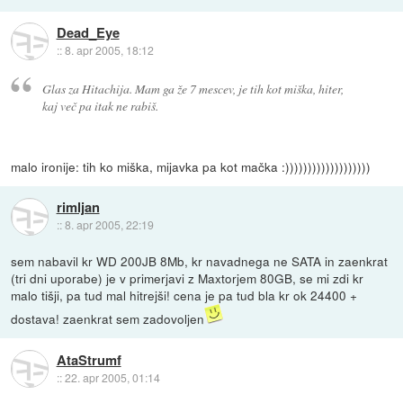
Dead_Eye
::
8. apr 2005, 18:12
Glas za Hitachija. Mam ga že 7 mescev, je tih kot miška, hiter,
kaj več pa itak ne rabiš.
malo ironije: tih ko miška, mijavka pa kot mačka :)))))))))))))))))))
rimljan
::
8. apr 2005, 22:19
sem nabavil kr WD 200JB 8Mb, kr navadnega ne SATA in zaenkrat
(tri dni uporabe) je v primerjavi z Maxtorjem 80GB, se mi zdi kr
malo tišji, pa tud mal hitrejši! cena je pa tud bla kr ok 24400 +
dostava! zaenkrat sem zadovoljen
AtaStrumf
::
22. apr 2005, 01:14