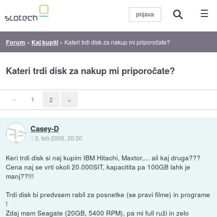
☰
Forum
»
Kaj kupiti
»
Kateri trdi disk za nakup mi priporočate?
Kateri trdi disk za nakup mi priporočate?
«
1
2
»
Casey-D
::
3. feb 2005, 20:30
Keri trdi disk si naj kupim IBM Hitachi, Maxtor,... ali kaj druga???
Cena naj se vrti okoli 20.000SIT, kapacitita pa 100GB lahk je
manj??!!!
Trdi disk bi predvsem rabil za posnetke (se pravi filme) in programe
!
Zdaj mam Seagate (20GB, 5400 RPM), pa mi full ruži in zelo