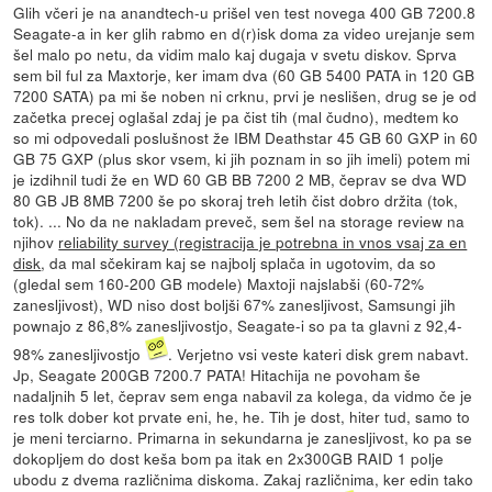
Glih včeri je na anandtech-u prišel ven test novega 400 GB 7200.8
Seagate-a in ker glih rabmo en d(r)isk doma za video urejanje sem
šel malo po netu, da vidim malo kaj dugaja v svetu diskov. Sprva
sem bil ful za Maxtorje, ker imam dva (60 GB 5400 PATA in 120 GB
7200 SATA) pa mi še noben ni crknu, prvi je neslišen, drug se je od
začetka precej oglašal zdaj je pa čist tih (mal čudno), medtem ko
so mi odpovedali poslušnost že IBM Deathstar 45 GB 60 GXP in 60
GB 75 GXP (plus skor vsem, ki jih poznam in so jih imeli) potem mi
je izdihnil tudi že en WD 60 GB BB 7200 2 MB, čeprav se dva WD
80 GB JB 8MB 7200 še po skoraj treh letih čist dobro držita (tok,
tok). ... No da ne nakladam preveč, sem šel na storage review na
njihov
reliability survey (registracija je potrebna in vnos vsaj za en
disk
, da mal sčekiram kaj se najbolj splača in ugotovim, da so
(gledal sem 160-200 GB modele) Maxtoji najslabši (60-72%
zanesljivost), WD niso dost boljši 67% zanesljivost, Samsungi jih
pownajo z 86,8% zanesljivostjo, Seagate-i so pa ta glavni z 92,4-
98% zanesljivostjo
. Verjetno vsi veste kateri disk grem nabavt.
Jp, Seagate 200GB 7200.7 PATA! Hitachija ne povoham še
nadaljnih 5 let, čeprav sem enga nabavil za kolega, da vidmo če je
res tolk dober kot prvate eni, he, he. Tih je dost, hiter tud, samo to
je meni terciarno. Primarna in sekundarna je zanesljivost, ko pa se
dokopljem do dost keša bom pa itak en 2x300GB RAID 1 polje
ubodu z dvema različnima diskoma. Zakaj različnima, ker edin tako