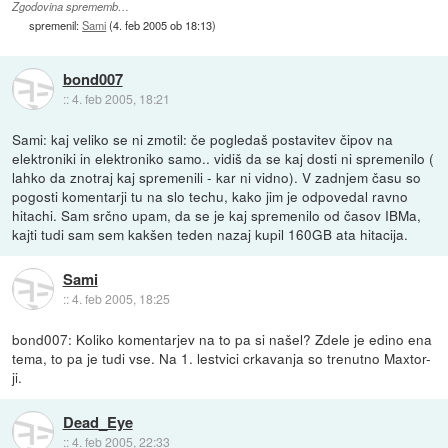
Zgodovina sprememb…
spremenil:
Sami
(
4. feb 2005 ob 18:13
)
bond007
::
4. feb 2005, 18:21
Sami: kaj veliko se ni zmotil: če pogledaš postavitev čipov na
elektroniki in elektroniko samo.. vidiš da se kaj dosti ni spremenilo (
lahko da znotraj kaj spremenili - kar ni vidno). V zadnjem času so
pogosti komentarji tu na slo techu, kako jim je odpovedal ravno
hitachi. Sam srčno upam, da se je kaj spremenilo od časov IBMa,
kajti tudi sam sem kakšen teden nazaj kupil 160GB ata hitacija.
Sami
::
4. feb 2005, 18:25
bond007: Koliko komentarjev na to pa si našel? Zdele je edino ena
tema, to pa je tudi vse. Na 1. lestvici crkavanja so trenutno Maxtor-
ji.
Dead_Eye
::
4. feb 2005, 22:33