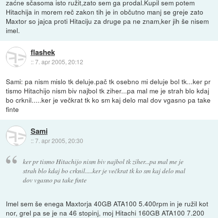
zaćne sčasoma isto ružit,zato sem ga prodal.Kupil sem potem
Hitachija in morem reč zakon tih je in občutno manj se greje zato
Maxtor so jajca proti Hitaciju za druge pa ne znam,ker jih še nisem
imel.
flashek
::
7. apr 2005, 20:12
Sami: pa nism mislo tk deluje.pač tk osebno mi deluje bol tk...ker pr
tismo Hitachijo nism biv najbol tk ziher...pa mal me je strah blo kdaj
bo crknil.....ker je večkrat tk ko sm kaj delo mal dov vgasno pa take
finte
Sami
::
7. apr 2005, 20:30
ker pr tismo Hitachijo nism biv najbol tk ziher...pa mal me je
strah blo kdaj bo crknil.....ker je večkrat tk ko sm kaj delo mal
dov vgasno pa take finte
Imel sem še enega Maxtorja 40GB ATA100 5.400rpm in je ružil kot
nor, grel pa se je na 46 stopinj, moj Hitachi 160GB ATA100 7.200