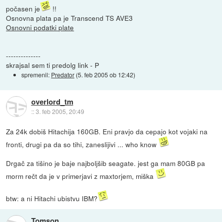
počasen je
!!
Osnovna plata pa je Transcend TS AVE3
Osnovni podatki plate
--------------
skrajsal sem ti predolg link - P
spremenil:
Predator
(
5. feb 2005 ob 12:42
)
overlord_tm
::
3. feb 2005, 20:49
Za 24k dobiš Hitachija 160GB. Eni pravjo da cepajo kot vojaki na
fronti, drugi pa da so tihi, zaneslijivi ... who know
Drgač za tišino je baje najboljšib seagate. jest ga mam 80GB pa
morm rečt da je v primerjavi z maxtorjem, miška
btw: a ni Hitachi ubistvu IBM?
Tomson