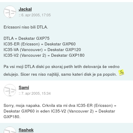
Jackal
::
6. apr 2005, 17:05
Ericssoni niso bili DTLA.
DTLA = Deskstar GXP75
IC35-ER (Ericsson) = Deskstar GXP60
IC35-VA (Vancouver) = Deskstar GXP120
IC35-V2 (Vancouver 2) = Deskstar GXP180
Pa vsi moji DTLA diski po skoraj petih letih delovanja še vedno
delujejo. Sicer res niso najtišji, samo kateri disk je pa popoln.
Sami
::
7. apr 2005, 15:34
Sorry, moja napaka. Crknila sta mi dva IC35-ER (Ericsson) =
Deskstar GXP60 in eden IC35-V2 (Vancouver 2) = Deskstar
GXP180.
flashek