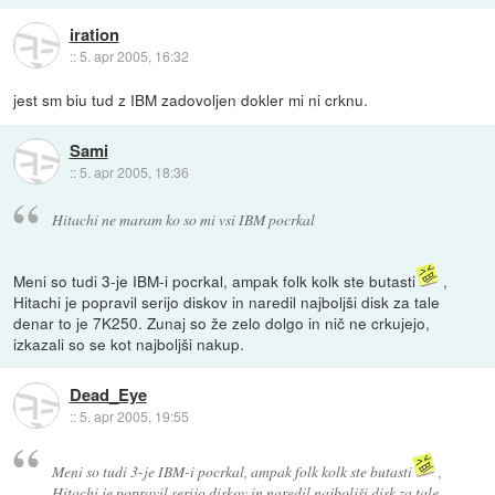
iration
::
5. apr 2005, 16:32
jest sm biu tud z IBM zadovoljen dokler mi ni crknu.
Sami
::
5. apr 2005, 18:36
Hitachi ne maram ko so mi vsi IBM pocrkal
Meni so tudi 3-je IBM-i pocrkal, ampak folk kolk ste butasti
,
Hitachi je popravil serijo diskov in naredil najboljši disk za tale
denar to je 7K250. Zunaj so že zelo dolgo in nič ne crkujejo,
izkazali so se kot najboljši nakup.
Dead_Eye
::
5. apr 2005, 19:55
Meni so tudi 3-je IBM-i pocrkal, ampak folk kolk ste butasti
,
Hitachi je popravil serijo diskov in naredil najboljši disk za tale