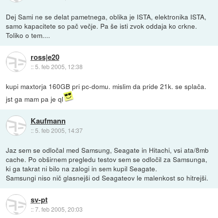
Dej Sami ne se delat pametnega, oblika je ISTA, elektronika ISTA,
samo kapacitete so pač večje. Pa še isti zvok oddaja ko crkne.
Toliko o tem....
ross|e20
::
5. feb 2005, 12:38
kupi maxtorja 160GB pri pc-domu. mislim da pride 21k. se splača.
jst ga mam pa je ql
Kaufmann
::
5. feb 2005, 14:37
Jaz sem se odločal med Samsung, Seagate in Hitachi, vsi ata/8mb
cache. Po obširnem pregledu testov sem se odločil za Samsunga,
ki ga takrat ni bilo na zalogi in sem kupil Seagate.
Samsungi niso nič glasnejši od Seagateov le malenkost so hitrejši.
sv-pt
::
7. feb 2005, 20:03