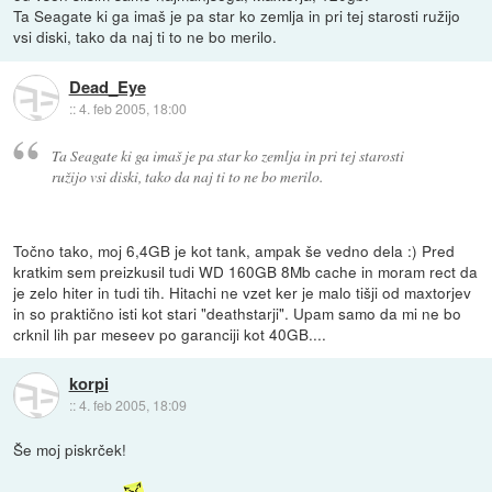
Ta Seagate ki ga imaš je pa star ko zemlja in pri tej starosti ružijo
vsi diski, tako da naj ti to ne bo merilo.
Dead_Eye
::
4. feb 2005, 18:00
Ta Seagate ki ga imaš je pa star ko zemlja in pri tej starosti
ružijo vsi diski, tako da naj ti to ne bo merilo.
Točno tako, moj 6,4GB je kot tank, ampak še vedno dela :) Pred
kratkim sem preizkusil tudi WD 160GB 8Mb cache in moram rect da
je zelo hiter in tudi tih. Hitachi ne vzet ker je malo tišji od maxtorjev
in so praktično isti kot stari "deathstarji". Upam samo da mi ne bo
crknil lih par meseev po garanciji kot 40GB....
korpi
::
4. feb 2005, 18:09
Še moj piskrček!