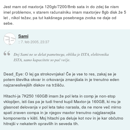
Jest mam od maxtorja 120gb/7200/8mb sata in do zdej še nism
imel problemov, v starem računalniku imam maxtorjev 8gb disk že 5
let , nikol težav, pa tut kakšnega posebnega zvoka ne daje od
sebe.
Sami
::
7. feb 2005, 23:37
Dej Sami ne se delat pametnega, oblika je ISTA, elektronika
ISTA, samo kapacitete so pač večje.
Dead_Eye: O lej ga strokovnjaka! Če je vse to res, zakaj se je
potem številka okvar in crkovanja zmanjšala in je trenutno eden
najzaneslivejših diskov na tržišču.
Hitachi-ja 7K250 160GB imam že pol leta in comp je non-stop
vklopljen, isti čas pa je tudi frend kupil Maxtor-ja 160GB, ki mu je
glasnost delovanja v pol leta tako narasla, da ne more več mirno
spati zraven compa in je njegov maxtor trenutno najglasnejša
komponenta v kišti. Moj hitachi pa deluje kot nov in je kar občutno
hitrejši v nekaterih opravilih in seveda tih.