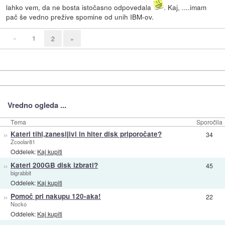
lahko vem, da ne bosta istočasno odpovedala
. Kaj, ....imam
pač še vedno prežive spomine od unih IBM-ov.
«
1
2
»
Vredno ogleda ...
Tema
Sporočila
»
Kateri tihi,zanesljivi in hiter disk priporočate?
34
Zcoolar81
Oddelek:
Kaj kupiti
»
Kateri 200GB disk izbrati?
45
bigrabbit
Oddelek:
Kaj kupiti
»
Pomoč pri nakupu 120-aka!
22
Nocko
Oddelek:
Kaj kupiti