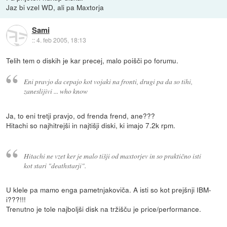
Jaz bi vzel WD, ali pa Maxtorja
Sami
::
4. feb 2005, 18:13
Telih tem o diskih je kar precej, malo poišči po forumu.
Eni pravjo da cepajo kot vojaki na fronti, drugi pa da so tihi,
zaneslijivi ... who know
Ja, to eni tretji pravjo, od frenda frend, ane???
Hitachi so najhitrejši in najtišji diski, ki imajo 7.2k rpm.
Hitachi ne vzet ker je malo tišji od maxtorjev in so praktično isti
kot stari "deathstarji".
U klele pa mamo enga pametnjakoviča. A isti so kot prejšnji IBM-
i???!!!
Trenutno je tole najboljši disk na tržišču je price/performance.