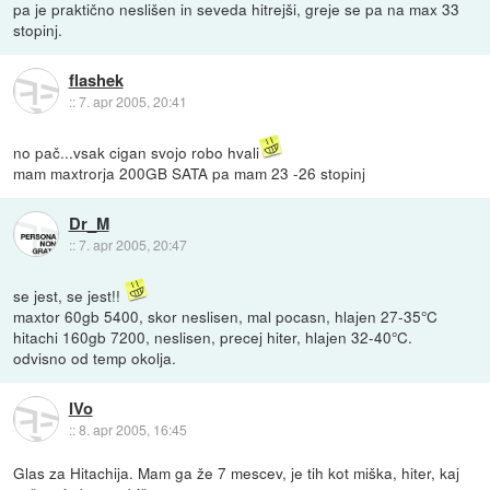
pa je praktično neslišen in seveda hitrejši, greje se pa na max 33
stopinj.
flashek
::
7. apr 2005, 20:41
no pač...vsak cigan svojo robo hvali
mam maxtrorja 200GB SATA pa mam 23 -26 stopinj
Dr_M
::
7. apr 2005, 20:47
se jest, se jest!!
maxtor 60gb 5400, skor neslisen, mal pocasn, hlajen 27-35°C
hitachi 160gb 7200, neslisen, precej hiter, hlajen 32-40°C.
odvisno od temp okolja.
IVo
::
8. apr 2005, 16:45
Glas za Hitachija. Mam ga že 7 mescev, je tih kot miška, hiter, kaj