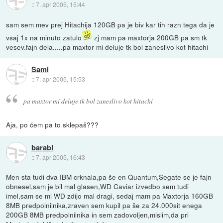
::
7. apr 2005, 15:44
sam sem mev prej Hitachija 120GB pa je biv kar tih razn tega da je
vsaj 1x na minuto zatulo
zj mam pa maxtorja 200GB pa sm tk
vesev.fajn dela.....pa maxtor mi deluje tk bol zaneslivo kot hitachi
Sami
::
7. apr 2005, 15:53
pa maxtor mi deluje tk bol zaneslivo kot hitachi
Aja, po čem pa to sklepaš???
barabl
::
7. apr 2005, 16:43
Men sta tudi dva IBM crknala,pa še en Quantum,Segate se je fajn
obnesel,sam je bil mal glasen,WD Caviar izvedbo sem tudi
imel,sam se mi WD zdijo mal dragi, sedaj mam pa Maxtorja 160GB
8MB predpolnilnika,zraven sem kupil pa še za 24.000sit enega
200GB 8MB predpolnilnika in sem zadovoljen,mislim,da pri