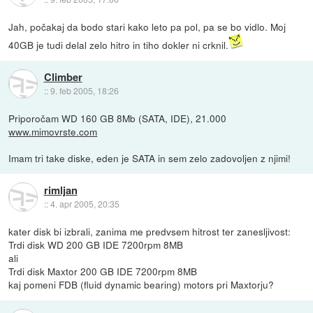
Jah, počakaj da bodo stari kako leto pa pol, pa se bo vidlo. Moj
40GB je tudi delal zelo hitro in tiho dokler ni crknil.
Climber
::
9. feb 2005, 18:26
Priporočam WD 160 GB 8Mb (SATA, IDE), 21.000
www.mimovrste.com
Imam tri take diske, eden je SATA in sem zelo zadovoljen z njimi!
rimljan
::
4. apr 2005, 20:35
kater disk bi izbrali, zanima me predvsem hitrost ter zanesljivost:
Trdi disk WD 200 GB IDE 7200rpm 8MB
ali
Trdi disk Maxtor 200 GB IDE 7200rpm 8MB
kaj pomeni FDB (fluid dynamic bearing) motors pri Maxtorju?