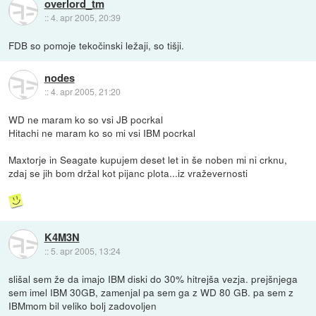
overlord_tm
::
4. apr 2005, 20:39
FDB so pomoje tekočinski ležaji, so tišji.
nodes
::
4. apr 2005, 21:20
WD ne maram ko so vsi JB pocrkal
Hitachi ne maram ko so mi vsi IBM pocrkal
Maxtorje in Seagate kupujem deset let in še noben mi ni crknu,
zdaj se jih bom držal kot pijanc plota...iz vraževernosti
K4M3N
::
5. apr 2005, 13:24
slišal sem že da imajo IBM diski do 30% hitrejša vezja. prejšnjega
sem imel IBM 30GB, zamenjal pa sem ga z WD 80 GB. pa sem z
IBMmom bil veliko bolj zadovoljen