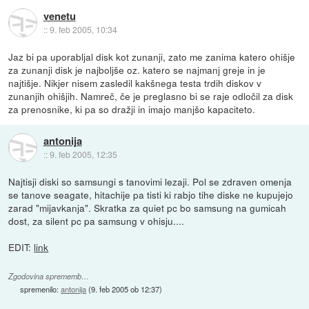
venetu
::
9. feb 2005, 10:34
Jaz bi pa uporabljal disk kot zunanji, zato me zanima katero ohišje
za zunanji disk je najboljše oz. katero se najmanj greje in je
najtišje. Nikjer nisem zasledil kakšnega testa trdih diskov v
zunanjih ohišjih. Namreč, če je preglasno bi se raje odločil za disk
za prenosnike, ki pa so dražji in imajo manjšo kapaciteto.
antonija
::
9. feb 2005, 12:35
Najtisji diski so samsungi s tanovimi lezaji. Pol se zdraven omenja
se tanove seagate, hitachije pa tisti ki rabjo tihe diske ne kupujejo
zarad "mijavkanja". Skratka za quiet pc bo samsung na gumicah
dost, za silent pc pa samsung v ohisju....
EDIT:
link
Zgodovina sprememb…
spremenilo:
antonija
(
9. feb 2005 ob 12:37
)