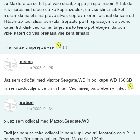
za Maxtora pa se tut pohvale slišal, zaj pa jih spet nisem!!! Tak da
res moreš met srečo da ko kupiš izdelek, da vse štima tak kot
moram da naletiš na pravo stvar, čeprav morem priznat da sem od
Hitachi že tudi slišal pohvale, Saj zato pa lih sprašujem še vedno
kateri trdi disk več komentarjev na to temo potrebujem da bom
videl kateri od vas prekaša vse kera firma!!!!
Thanks že vnaprej za vse
!!!
msms
::
4. feb 2005, 01:25
Jaz sem odločal med Maxtor,Seagate,WD in pol kupu
WD 160GB
in sem zadovoljen. Je tih in hiter. Več mnenj pa preberi v linku.
iration
::
4. feb 2005, 01:34
> Jaz sem odločal med Maxtor,Seagate,WD
Tudi jaz sem se tako odločal in sem kupil vse tri, Maxtorja celo 2. In
od vseh slišim samo najmanjšega, Maxtorja, 120gb.