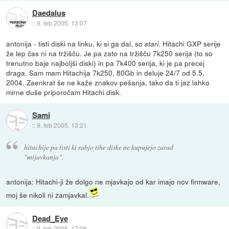
Daedalus
::
9. feb 2005, 13:07
antonija - tisti diski na linku, ki si ga dal, so
. Hitachi GXP serije
stari
že lep čas ni na tržišču. Je pa zato na tržišču 7k250 serija (to so
trenutno baje najboljši diski) in pa 7k400 serija, ki je pa precej
draga. Sam mam Hitachija 7k250, 80Gb in deluje 24/7 od 5.5.
2004. Zaenkrat še ne kaže znakov pešanja, tako da ti jaz lahko
mirne duše priporočam Hitachi disk.
Sami
::
9. feb 2005, 13:21
hitachije pa tisti ki rabjo tihe diske ne kupujejo zarad
"mijavkanja".
antonija: Hitachi-ji že dolgo ne mjavkajo od kar imajo nov firmware,
moj še nikoli ni zamjavkal.
Dead_Eye
::
9. feb 2005, 17:06