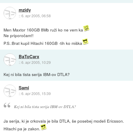
mzidy
::
6. apr 2005, 06:58
Men Maxtor 160GB 8Mb ruži ko ne vem ka
Ne priporočam!!
P.S.:Brat kupil Hitachi 160GB -tih ko miška
BaToCarx
::
6. apr 2005, 10:29
Kej ni bila tista serija IBM-ov DTLA?
Sami
::
6. apr 2005, 15:39
Kej ni bila tista serija IBM-ov DTLA?
Ja serija, ki je crkovala je bila DTLA, še posebej modeli Ericsson.
Hitachi pa je zakon.