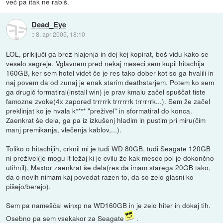
več pa itak ne rabiš.
Dead_Eye
::
8. apr 2005, 18:10
LOL, priključi ga brez hlajenja in dej kej kopirat, boš vidu kako se
veselo segreje. Vglavnem pred nekaj meseci sem kupil hitachija
160GB, ker sem hotel videt če je res tako dober kot so ga hvalili in
naj povem da od zunaj je enak starim deathstarjem. Potem ko sem
ga drugič formatiral(install win) je prav kmalu začel spuščat tiste
famozne zvoke(4x zapored trrrrrk trrrrrrk trrrrrrk...). Sem že začel
preklinjat ko je hvala k**** "preživel" in sformatiral do konca.
Zaenkrat še dela, ga pa iz izkušenj hladim in pustim pri miru(čim
manj premikanja, vlečenja kablov,...).
Toliko o hitachijih, crknil mi je tudi WD 80GB, tudi Seagate 120GB
ni preživel(je mogu it ležaj ki je cvilu že kak mesec pol je dokončno
utihnil), Maxtor zaenkrat še dela(res da imam starega 20GB tako,
da o novih nimam kaj povedat razen to, da so zelo glasni ko
pišejo/berejo).
Sem pa nameščal winxp na WD160GB in je zelo hiter in dokaj tih.
Osebno pa sem vsekakor za Seagate
.