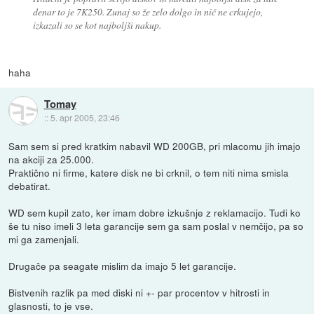
denar to je 7K250. Zunaj so že zelo dolgo in nič ne crkujejo,
izkazali so se kot najboljši nakup.
haha
Tomay
::
5. apr 2005, 23:46
Sam sem si pred kratkim nabavil WD 200GB, pri mlacomu jih imajo
na akciji za 25.000.
Praktično ni firme, katere disk ne bi crknil, o tem niti nima smisla
debatirat.
WD sem kupil zato, ker imam dobre izkušnje z reklamacijo. Tudi ko
še tu niso imeli 3 leta garancije sem ga sam poslal v nemčijo, pa so
mi ga zamenjali.
Drugače pa seagate mislim da imajo 5 let garancije.
Bistvenih razlik pa med diski ni +- par procentov v hitrosti in
glasnosti, to je vse.