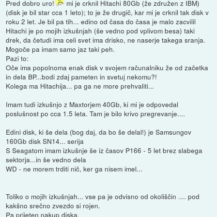
Pred dobro uro!
mi je crknil Hitachi 80Gb (že združen z IBM)
(disk je bil star cca 1 leto); to je že drugič, kar mi je crknil tak disk v
roku 2 let. Je bil pa tih... edino od časa do časa je malo zacvilil
Hitachi je po mojih izkušnjah (še vedno pod vplivom besa) taki
drek, da četudi ima celi svet ima drisko, ne naserje takega sranja.
Mogoče pa imam samo jaz taki peh.
Pazi to:
Oče ima popolnoma enak disk v svojem računalniku že od začetka
in dela BP...bodi zdaj pameten in svetuj nekomu?!
Kolega ma Hitachija... pa ga ne more prehvaliti...
Imam tudi izkušnjo z Maxtorjem 40Gb, ki mi je odpovedal
poslušnost po cca 1.5 leta. Tam je bilo krivo pregrevanje....
Edini disk, ki še dela (bog daj, da bo še delal!) je Samsungov
160Gb disk SN14... serija
S Seagatom imam izkušnje še iz časov P166 - 5 let brez slabega
sektorja...in še vedno dela
WD - ne morem trditi nič, ker ga nisem imel...
Toliko o mojih izkušnjah... vse pa je odvisno od okoliščin .... pod
kakšno srečno zvezdo si rojen.
Pa prijeten nakup diska.