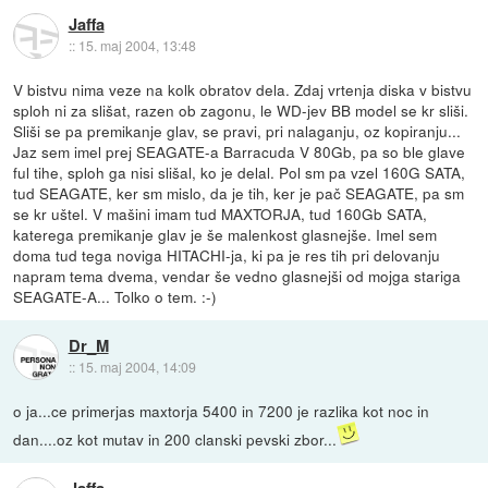
Jaffa
::
15. maj 2004, 13:48
V bistvu nima veze na kolk obratov dela. Zdaj vrtenja diska v bistvu
sploh ni za slišat, razen ob zagonu, le WD-jev BB model se kr sliši.
Sliši se pa premikanje glav, se pravi, pri nalaganju, oz kopiranju...
Jaz sem imel prej SEAGATE-a Barracuda V 80Gb, pa so ble glave
ful tihe, sploh ga nisi slišal, ko je delal. Pol sm pa vzel 160G SATA,
tud SEAGATE, ker sm mislo, da je tih, ker je pač SEAGATE, pa sm
se kr uštel. V mašini imam tud MAXTORJA, tud 160Gb SATA,
katerega premikanje glav je še malenkost glasnejše. Imel sem
doma tud tega noviga HITACHI-ja, ki pa je res tih pri delovanju
napram tema dvema, vendar še vedno glasnejši od mojga stariga
SEAGATE-A... Tolko o tem. :-)
Dr_M
::
15. maj 2004, 14:09
o ja...ce primerjas maxtorja 5400 in 7200 je razlika kot noc in
dan....oz kot mutav in 200 clanski pevski zbor...