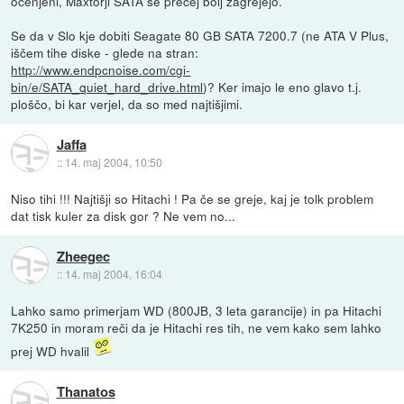
ocenjeni, Maxtorji SATA se precej bolj zagrejejo.
Se da v Slo kje dobiti Seagate 80 GB SATA 7200.7 (ne ATA V Plus,
iščem tihe diske - glede na stran:
http://www.endpcnoise.com/cgi-
bin/e/SATA_quiet_hard_drive.html
)? Ker imajo le eno glavo t.j.
ploščo, bi kar verjel, da so med najtišjimi.
Jaffa
::
14. maj 2004, 10:50
Niso tihi !!! Najtišji so Hitachi ! Pa če se greje, kaj je tolk problem
dat tisk kuler za disk gor ? Ne vem no...
Zheegec
::
14. maj 2004, 16:04
Lahko samo primerjam WD (800JB, 3 leta garancije) in pa Hitachi
7K250 in moram reči da je Hitachi res tih, ne vem kako sem lahko
prej WD hvalil
Thanatos