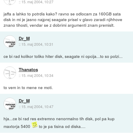
::
15. maj 2004, 10:27
jaffa a lahko to potrdis kako? ravno se odlocam za 160GB sata
disk in mi je jasno najprej seagate prisel v glavo zaradi njihhove
znano tihosti, vendar se z dobrimi argumenti znam premislt.
Dr_M
::
15. maj 2004, 10:31
ce bi rad kolikor toliko hiter disk, seagate ni opcija...to so polzi...
Thanatos
::
15. maj 2004, 10:34
to vem in to mene ne moti.
Dr_M
::
15. maj 2004, 10:47
hja...ce bi rad res extremno nenormalno tih disk, pol pa kup
maxtorja 5400
to je pa tisina od diska....