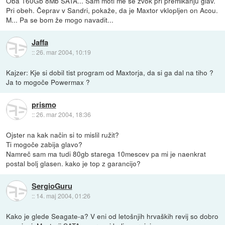
Oba 160Gb 8Mb SATA... Sam moti me še zvok pri premikanju glav.
Pri obeh. Čeprav v Sandri, pokaže, da je Maxtor vklopljen on Acou.
M... Pa se bom že mogo navadit...
Jaffa
::
26. mar 2004, 10:19
Kajzer: Kje si dobil tist program od Maxtorja, da si ga dal na tiho ?
Ja to mogoče Powermax ?
prismo
::
26. mar 2004, 18:36
Ojster na kak način si to mislil ružit?
Ti mogoče zabija glavo?
Namreč sam ma tudi 80gb starega 10mescev pa mi je naenkrat
postal bolj glasen. kako je top z garancijo?
SergioGuru
::
14. maj 2004, 01:26
Kako je glede Seagate-a? V eni od letošnjih hrvaških revij so dobro