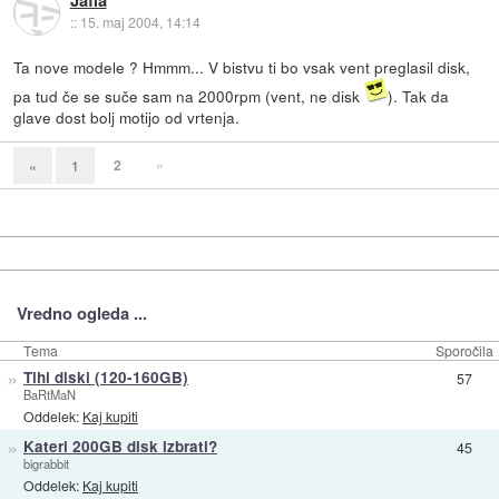
Jaffa
::
15. maj 2004, 14:14
Ta nove modele ? Hmmm... V bistvu ti bo vsak vent preglasil disk,
pa tud če se suče sam na 2000rpm (vent, ne disk
). Tak da
glave dost bolj motijo od vrtenja.
2
»
«
1
Vredno ogleda ...
Tema
Sporočila
»
Tihi diski (120-160GB)
57
BaRtMaN
Oddelek:
Kaj kupiti
»
Kateri 200GB disk izbrati?
45
bigrabbit
Oddelek:
Kaj kupiti