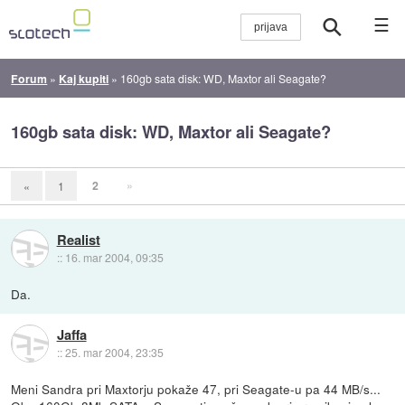
☰
Forum
»
Kaj kupiti
»
160gb sata disk: WD, Maxtor ali Seagate?
160gb sata disk: WD, Maxtor ali Seagate?
2
»
«
1
Realist
::
16. mar 2004, 09:35
Da.
Jaffa
::
25. mar 2004, 23:35
Meni Sandra pri Maxtorju pokaže 47, pri Seagate-u pa 44 MB/s...