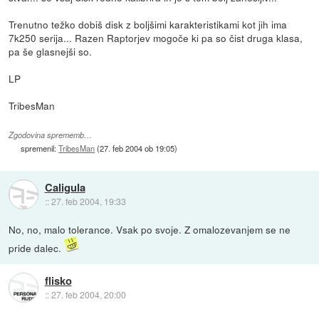
Trenutno težko dobiš disk z boljšimi karakteristikami kot jih ima
7k250 serija... Razen Raptorjev mogoče ki pa so čist druga klasa,
pa še glasnejši so.
LP
TribesMan
Zgodovina sprememb…
spremenil:
TribesMan
(
27. feb 2004 ob 19:05
)
Caligula
::
27. feb 2004, 19:33
No, no, malo tolerance. Vsak po svoje. Z omalozevanjem se ne
pride dalec.
flisko
::
27. feb 2004, 20:00