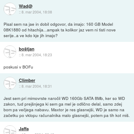
Wad@
::
8. mar 2004, 18:08
Pisal sem na jae in dobil odgovor, da imajo: 160 GB Model
08K1880 od hitachija...ampak ta kolikor jaz vem ni tisti nove
serije..a ve kdo kje jih imajo?
boštjan
::
8. mar 2004, 18:23
poskusi v BOFu
Climber
::
8. mar 2004, 18:31
Jest sem pri mimovrste naročil WD 160Gb SATA 8Mb, ker so WD
zakon, tud prejšnjega ki sem ga mel je odlično delal, samo zdej
bom pa večjega nabavu. Maxtor je res glasnejši, WD je samo na
začetku po vklopu računalnika malo glasnejši, potem pa tih kot miš.
Jaffa