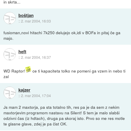
in skrta...
boštjan
::
2. mar 2004, 16:03
fusioman,novi hitachi 7k250 delujejo ok,idi v BOFa in pitaj če ga
majo.
heft
::
2. mar 2004, 16:37
WD Raptor!
ce ti kapaciteta tolko ne pomeni ga vzem in nebo ti
zal
kajzer
::
2. mar 2004, 17:04
Js mam 2 maxtorja, pa sta totalno tih, res pa je da sem z nekim
maxtorjevim programom nastavu na Silent! S tem je malo slabši
odzivni čas (iz hdtach), druga pa skoraj isto. Prvo so me res motle
te glasne glave, zdej je pa čist OK.