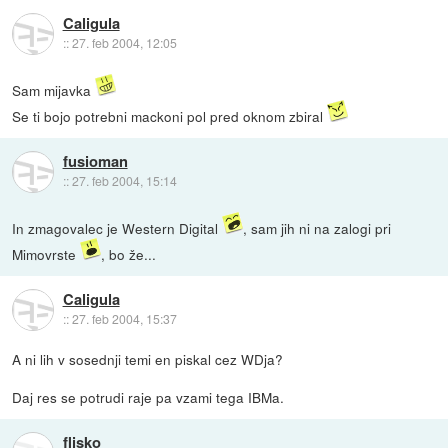
Caligula
::
27. feb 2004, 12:05
Sam mijavka
Se ti bojo potrebni mackoni pol pred oknom zbiral
fusioman
::
27. feb 2004, 15:14
In zmagovalec je Western Digital
, sam jih ni na zalogi pri
Mimovrste
, bo že...
Caligula
::
27. feb 2004, 15:37
A ni lih v sosednji temi en piskal cez WDja?
Daj res se potrudi raje pa vzami tega IBMa.
flisko