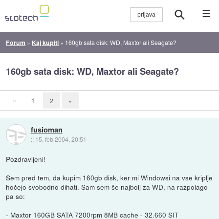
☰
Forum
»
Kaj kupiti
»
160gb sata disk: WD, Maxtor ali Seagate?
160gb sata disk: WD, Maxtor ali Seagate?
«
1
2
»
fusioman
::
15. feb 2004, 20:51
Pozdravljeni!
Sem pred tem, da kupim 160gb disk, ker mi Windowsi na vse kriplje
hočejo svobodno dihati. Sam sem še najbolj za WD, na razpolago
pa so:
- Maxtor 160GB SATA 7200rpm 8MB cache - 32.660 SIT