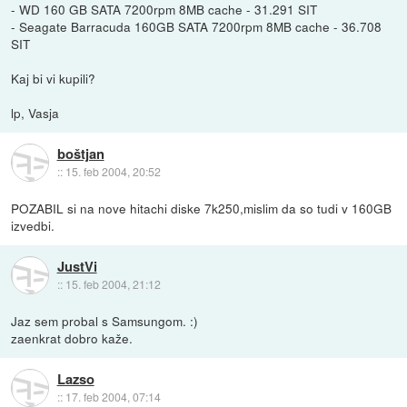
- WD 160 GB SATA 7200rpm 8MB cache - 31.291 SIT
- Seagate Barracuda 160GB SATA 7200rpm 8MB cache - 36.708
SIT
Kaj bi vi kupili?
lp, Vasja
boštjan
::
15. feb 2004, 20:52
POZABIL si na nove hitachi diske 7k250,mislim da so tudi v 160GB
izvedbi.
JustVi
::
15. feb 2004, 21:12
Jaz sem probal s Samsungom. :)
zaenkrat dobro kaže.
Lazso
::
17. feb 2004, 07:14