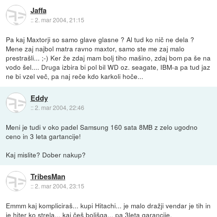
Jaffa
::
2. mar 2004, 21:15
Pa kaj Maxtorji so samo glave glasne ? Al tud ko nič ne dela ?
Mene zaj najbol matra ravno maxtor, samo ste me zaj malo
prestrašli... ;-) Ker že zdaj mam bolj tiho mašino, zdaj bom pa še na
vodo šel.... Druga izbira bi pol bil WD oz. seagate, IBM-a pa tud jaz
ne bi vzel več, pa naj reče kdo karkoli hoče...
Eddy
::
2. mar 2004, 22:46
Meni je tudi v oko padel Samsung 160 sata 8MB z zelo ugodno
ceno in 3 leta gartancije!
Kaj mislite? Dober nakup?
TribesMan
::
2. mar 2004, 23:15
Emmm kaj kompliciraš... kupi Hitachi... je malo dražji vendar je tih in
je hiter ko strela... kaj češ boljšga... pa 3leta garancije.