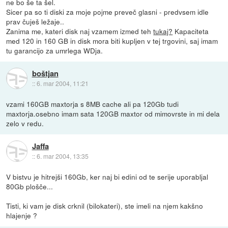
ne bo še ta šel.
Sicer pa so ti diski za moje pojme preveč glasni - predvsem idle
prav čuješ ležaje..
Zanima me, kateri disk naj vzamem izmed teh
tukaj?
Kapaciteta
med 120 in 160 GB in disk mora biti kupljen v tej trgovini, saj imam
tu garancijo za umrlega WDja.
boštjan
::
6. mar 2004, 11:21
vzami 160GB maxtorja s 8MB cache ali pa 120Gb tudi
maxtorja.osebno imam sata 120GB maxtor od mimovrste in mi dela
zelo v redu.
Jaffa
::
6. mar 2004, 13:35
V bistvu je hitrejši 160Gb, ker naj bi edini od te serije uporabljal
80Gb plošče...
Tisti, ki vam je disk crknil (bilokateri), ste imeli na njem kakšno
hlajenje ?