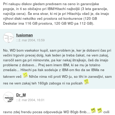
Pri nakupu diskov gledam predvsem na ceno in garancijske
pogoje, in ti so običajno pri IBM/Hitachi najboljši (3 leta garancije,
najnižja cena). Še ena stvar, ki mi je pri Hitachiju všeč je, da imajo
njihovi diski nekoliko več prostora od konkurence (120 GB
Deskstar ima 116 GB prostora, 120 GB WD pa 112 GB).
fusioman
::
2. mar 2004, 15:59
No, WD bom vsekakor kupil, sam problem je, ker je dobavni čas pri
večini trgovin precej dolg, kak teden je treba čakat, ne vem zakaj,
naročil sem ga pri mimovrste, pa kar nekaj štrajkajo, češ da imajo
probleme z dobavo... Prej sem imem IBM, ki se mu je totalno
zmešalo... Hitachi pa itak sodeluje z IBM-om tko da se IBMa ne
taknem več
Nihče nima nič proti WD-ju, so tihi in zanesljivi, sam
res ne vem zakaj teh 160gb zaboga ni na policah
Dr_M
::
2. mar 2004, 16:01
ravno zdej frendu pocas odpoveduje WD 80gb 8mb....
cvili