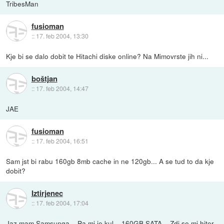
TribesMan
fusioman
::
17. feb 2004, 13:30
Kje bi se dalo dobit te Hitachi diske online? Na Mimovrste jih ni...
boštjan
::
17. feb 2004, 14:47
JAE
fusioman
::
17. feb 2004, 16:51
Sam jst bi rabu 160gb 8mb cache in ne 120gb... A se tud to da kje
dobit?
Iztirjenec
::
17. feb 2004, 17:04
Jaz mam Samsunga... Pa mi je kul... 160GB SATA... Zdi se mi hiter