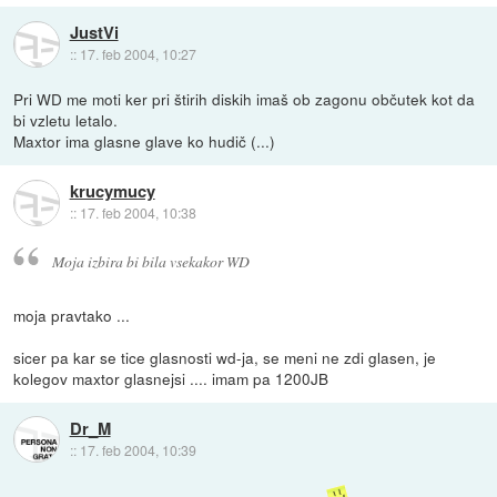
JustVi
::
17. feb 2004, 10:27
Pri WD me moti ker pri štirih diskih imaš ob zagonu občutek kot da
bi vzletu letalo.
Maxtor ima glasne glave ko hudič (...)
krucymucy
::
17. feb 2004, 10:38
Moja izbira bi bila vsekakor WD
moja pravtako ...
sicer pa kar se tice glasnosti wd-ja, se meni ne zdi glasen, je
kolegov maxtor glasnejsi .... imam pa 1200JB
Dr_M
::
17. feb 2004, 10:39