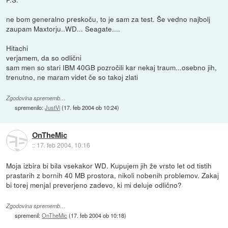
ne bom generalno preskoču, to je sam za test. Še vedno najbolj
zaupam Maxtorju..WD... Seagate....
Hitachi
verjamem, da so odlični
sam men so stari IBM 40GB pozročili kar nekaj traum...osebno jih,
trenutno, ne maram videt če so takoj zlati
Zgodovina sprememb…
spremenilo:
JustVi
(
17. feb 2004 ob 10:24
)
OnTheMic
::
17. feb 2004, 10:16
Moja izbira bi bila vsekakor WD. Kupujem jih že vrsto let od tistih
prastarih z bornih 40 MB prostora, nikoli nobenih problemov. Zakaj
bi torej menjal preverjeno zadevo, ki mi deluje odlično?
Zgodovina sprememb…
spremenil:
OnTheMic
(
17. feb 2004 ob 10:18
)