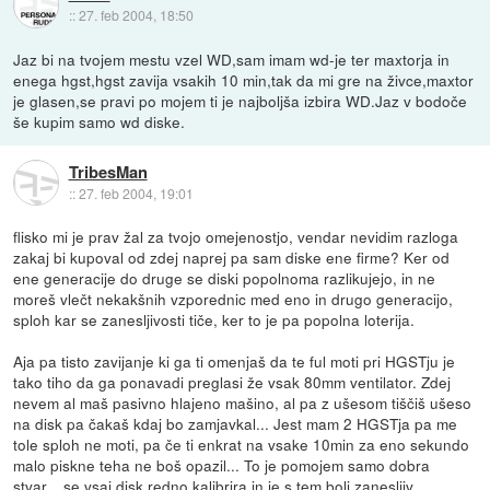
::
27. feb 2004, 18:50
Jaz bi na tvojem mestu vzel WD,sam imam wd-je ter maxtorja in
enega hgst,hgst zavija vsakih 10 min,tak da mi gre na živce,maxtor
je glasen,se pravi po mojem ti je najboljša izbira WD.Jaz v bodoče
še kupim samo wd diske.
TribesMan
::
27. feb 2004, 19:01
flisko mi je prav žal za tvojo omejenostjo, vendar nevidim razloga
zakaj bi kupoval od zdej naprej pa sam diske ene firme? Ker od
ene generacije do druge se diski popolnoma razlikujejo, in ne
moreš vlečt nekakšnih vzporednic med eno in drugo generacijo,
sploh kar se zanesljivosti tiče, ker to je pa popolna loterija.
Aja pa tisto zavijanje ki ga ti omenjaš da te ful moti pri HGSTju je
tako tiho da ga ponavadi preglasi že vsak 80mm ventilator. Zdej
nevem al maš pasivno hlajeno mašino, al pa z ušesom tiščiš ušeso
na disk pa čakaš kdaj bo zamjavkal... Jest mam 2 HGSTja pa me
tole sploh ne moti, pa če ti enkrat na vsake 10min za eno sekundo
malo piskne teha ne boš opazil... To je pomojem samo dobra
stvar... se vsaj disk redno kalibrira in je s tem bolj zanesljiv...