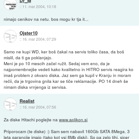
Dr_M
::
11. mar 2004, 10:18
nimajo cenikov na netu. bos mogu kr tja it...
Ojster10
::
16. mar 2004, 07:29
Samo ne kupi WD, ker boš čakal na servis toliko časa, da boš
mislil, da ti ga poklanjajo.
Meni je po 10 mescih začel ružit. Sedaj vem eno, da je
najpomembnejše vedeti kako kvalitetno in HITRO servis reagira ko
imaš problem z okvaro diska. Jaz sem ga kupil v Kranju in moram
rečii, da je trgovina gnila kar se tiče reklamacije. PO 14 dneh še
nimam diska vrnjenga iz servisa.
Realist
::
16. mar 2004, 07:56
Za diske Hitachi poglejte na
www.aplikon.si
Priporocam (te diske) :) Sam sem nabavil 160Gb SATA 8Mega. 3
leta garancije imajo (tako kot vsi 8Mb diski). So pa zelo tihi, sicer