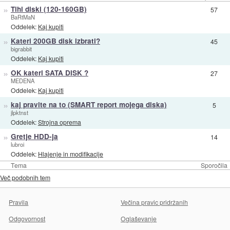
»
Tihi diski (120-160GB)
57
BaRtMaN
Oddelek:
Kaj kupiti
»
Kateri 200GB disk izbrati?
45
bigrabbit
Oddelek:
Kaj kupiti
»
OK kateri SATA DISK ?
27
MEDENA
Oddelek:
Kaj kupiti
»
kaj pravite na to (SMART report mojega diska)
5
jlpktnst
Oddelek:
Strojna oprema
»
Gretje HDD-ja
14
lubroi
Oddelek:
Hlajenje in modifikacije
Tema
Sporočila
Več podobnih tem
Pravila
Večina pravic pridržanih
Odgovornost
Oglaševanje