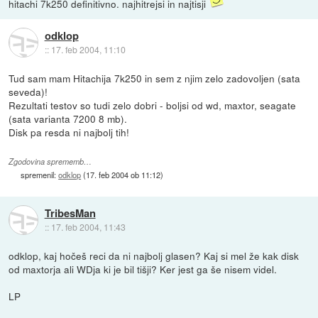
hitachi 7k250 definitivno. najhitrejsi in najtisji
odklop
::
17. feb 2004, 11:10
Tud sam mam Hitachija 7k250 in sem z njim zelo zadovoljen (sata
seveda)!
Rezultati testov so tudi zelo dobri - boljsi od wd, maxtor, seagate
(sata varianta 7200 8 mb).
Disk pa resda ni najbolj tih!
Zgodovina sprememb…
spremenil:
odklop
(
17. feb 2004 ob 11:12
)
TribesMan
::
17. feb 2004, 11:43
odklop, kaj hočeš reci da ni najbolj glasen? Kaj si mel že kak disk
od maxtorja ali WDja ki je bil tišji? Ker jest ga še nisem videl.
LP