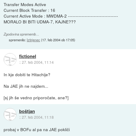
Transfer Modes Active
Current Block Transfer : 16
Current Active Mode : MWDMA-2 ---------------------------------
MORALO BI BITI UDMA-7, KAJNE???
Zgodovina sprememb…
spremenilo:
Iztirjenec
(
17. feb 2004 ob 17:05
)
fictionel
::
27. feb 2004, 11:14
In kje dobiti te Hitachije?
Na JAE jih ne najdem...
[sj jih še vedno priporočate, ane?]
boštjan
::
27. feb 2004, 11:18
probaj v BOFu al pa na JAE pokliči