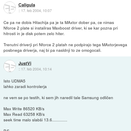
Caligula
::
17. feb 2004, 10:07
Ce pa ne dobis Hitachija pa je ta MAxtor dober pa, ce nimas
Nforce 2 plate si instaliras Maxboost driver, ki se kar pozna pri
hitrosti in je disk potem zelo hiter.
Trenutni driverji pri Nforce 2 platah ne podpirajo tega MAxtorjevega
posbnega driverja, naj bi pa nasldnji to ze omogocali.
JustVi
::
17. feb 2004, 10:14
Isto UDMA5
lahko zaradi kontrolerja
ne vem se po testih, ki sem jih naredil tale Samsung odličen
Max Write 86520 KB/s
Max Read 63258 KB/s
seek time malo slabši 13.6.............
P.S.