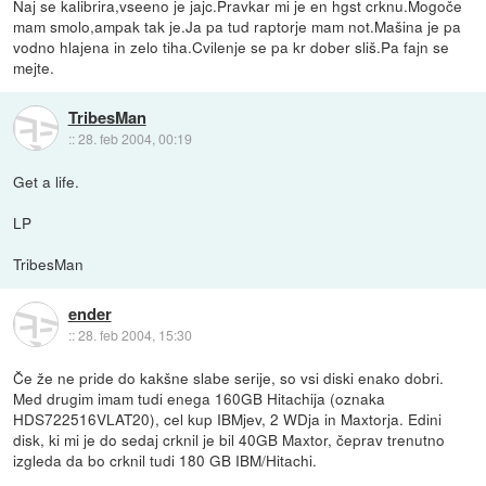
Naj se kalibrira,vseeno je jajc.Pravkar mi je en hgst crknu.Mogoče
mam smolo,ampak tak je.Ja pa tud raptorje mam not.Mašina je pa
vodno hlajena in zelo tiha.Cvilenje se pa kr dober sliš.Pa fajn se
mejte.
TribesMan
::
28. feb 2004, 00:19
Get a life.
LP
TribesMan
ender
::
28. feb 2004, 15:30
Če že ne pride do kakšne slabe serije, so vsi diski enako dobri.
Med drugim imam tudi enega 160GB Hitachija (oznaka
HDS722516VLAT20), cel kup IBMjev, 2 WDja in Maxtorja. Edini
disk, ki mi je do sedaj crknil je bil 40GB Maxtor, čeprav trenutno
izgleda da bo crknil tudi 180 GB IBM/Hitachi.