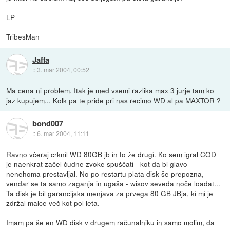
LP
TribesMan
Jaffa
::
3. mar 2004, 00:52
Ma cena ni problem. Itak je med vsemi razlika max 3 jurje tam ko
jaz kupujem... Kolk pa te pride pri nas recimo WD al pa MAXTOR ?
bond007
::
6. mar 2004, 11:11
Ravno včeraj crknil WD 80GB jb in to že drugi. Ko sem igral COD
je naenkrat začel čudne zvoke spuščati - kot da bi glavo
nenehoma prestavljal. No po restartu plata disk še prepozna,
vendar se ta samo zaganja in ugaša - wisov seveda noče loadat...
Ta disk je bil garancijska menjava za prvega 80 GB JBja, ki mi je
zdržal malce več kot pol leta.
Imam pa še en WD disk v drugem računalniku in samo molim, da