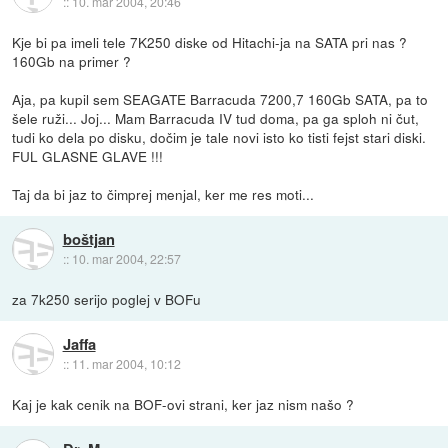
::
10. mar 2004, 20:46
Kje bi pa imeli tele 7K250 diske od Hitachi-ja na SATA pri nas ?
160Gb na primer ?
Aja, pa kupil sem SEAGATE Barracuda 7200,7 160Gb SATA, pa to
šele ruži... Joj... Mam Barracuda IV tud doma, pa ga sploh ni čut,
tudi ko dela po disku, dočim je tale novi isto ko tisti fejst stari diski.
FUL GLASNE GLAVE !!!
Taj da bi jaz to čimprej menjal, ker me res moti...
boštjan
::
10. mar 2004, 22:57
za 7k250 serijo poglej v BOFu
Jaffa
::
11. mar 2004, 10:12
Kaj je kak cenik na BOF-ovi strani, ker jaz nism našo ?