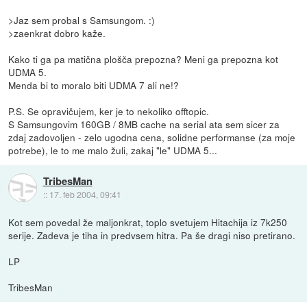
>Jaz sem probal s Samsungom. :)
>zaenkrat dobro kaže.
Kako ti ga pa matična plošča prepozna? Meni ga prepozna kot
UDMA 5.
Menda bi to moralo biti UDMA 7 ali ne!?
P.S. Se opravičujem, ker je to nekoliko offtopic.
S Samsungovim 160GB / 8MB cache na serial ata sem sicer za
zdaj zadovoljen - zelo ugodna cena, solidne performanse (za moje
potrebe), le to me malo žuli, zakaj "le" UDMA 5...
TribesMan
::
17. feb 2004, 09:41
Kot sem povedal že maljonkrat, toplo svetujem Hitachija iz 7k250
serije. Zadeva je tiha in predvsem hitra. Pa še dragi niso pretirano.
LP
TribesMan