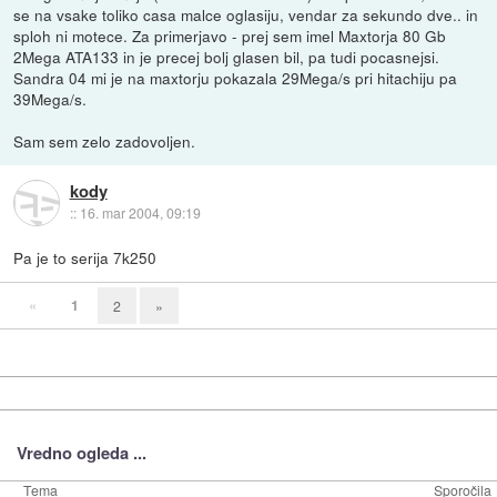
se na vsake toliko casa malce oglasiju, vendar za sekundo dve.. in
sploh ni motece. Za primerjavo - prej sem imel Maxtorja 80 Gb
2Mega ATA133 in je precej bolj glasen bil, pa tudi pocasnejsi.
Sandra 04 mi je na maxtorju pokazala 29Mega/s pri hitachiju pa
39Mega/s.
Sam sem zelo zadovoljen.
kody
::
16. mar 2004, 09:19
Pa je to serija 7k250
«
1
2
»
Vredno ogleda ...
Tema
Sporočila