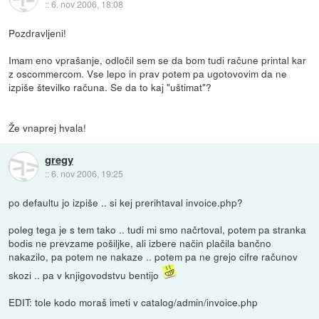
::
6. nov 2006, 18:08
Pozdravljeni!
Imam eno vprašanje, odločil sem se da bom tudi račune printal kar
z oscommercom. Vse lepo in prav potem pa ugotovovim da ne
izpiše številko računa. Se da to kaj "uštimat"?
Že vnaprej hvala!
gregy
::
6. nov 2006, 19:25
po defaultu jo izpiše .. si kej prerihtaval invoice.php?
poleg tega je s tem tako .. tudi mi smo načrtoval, potem pa stranka
bodis ne prevzame pošiljke, ali izbere način plačila bančno
nakazilo, pa potem ne nakaze .. potem pa ne grejo cifre računov
skozi .. pa v knjigovodstvu bentijo
EDIT: tole kodo moraš imeti v catalog/admin/invoice.php