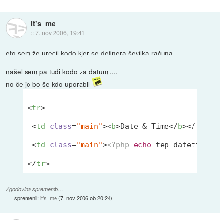
it's_me
::
7. nov 2006, 19:41
eto sem že uredil kodo kjer se definera ševilka računa
našel sem pa tudi kodo za datum ....
no če jo bo še kdo uporabil
<
tr
>
<
td
class
=
"main"
>
<
b
>
Date & Time
</
b
>
</
td
>
<
td
class
=
"main"
>
<?php
echo
 tep_datetime_s
</
tr
>
Zgodovina sprememb…
spremenil:
it's_me
(
7. nov 2006 ob 20:24
)