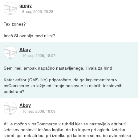
gregy
::
8. sep 2006, 20:28
Tax zones?
Imaš SLovenijo med njimi?
Aboy
::
10. sep 2006, 18:07
Sem imel, ampak napačno nastavljenega. Hvala za hint!
Kater editor (CMS like) priporočate, da ga implementiram v
osCommerce za lažje editiranje naslovne in ostalih tekstovnih
podstrani?
Aboy
::
10. sep 2006, 19:09
Ali je možno v osCommerce v rubriki kjer se nastavljajo attributi
izdelkov nastaviti takšno logiko, da bo kupec pri ogledu izdelka
izbral npr. nek atribut pri izdelku pri katerem se mu bo avtomatsko