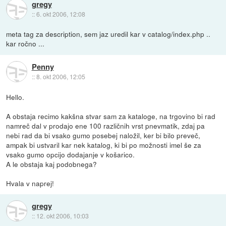
gregy
::
6. okt 2006, 12:08
meta tag za description, sem jaz uredil kar v catalog/index.php ..
kar ročno ...
Penny
::
8. okt 2006, 12:05
Hello.
A obstaja recimo kakšna stvar sam za kataloge, na trgovino bi rad
namreč dal v prodajo ene 100 različnih vrst pnevmatik, zdaj pa
nebi rad da bi vsako gumo posebej naložil, ker bi bilo preveč,
ampak bi ustvaril kar nek katalog, ki bi po možnosti imel še za
vsako gumo opcijo dodajanje v košarico.
A le obstaja kaj podobnega?
Hvala v naprej!
gregy
::
12. okt 2006, 10:03