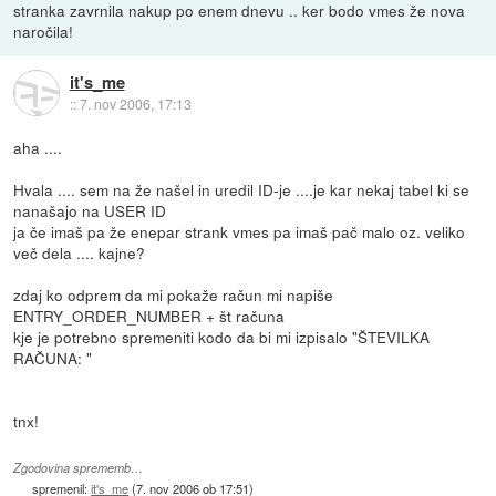
stranka zavrnila nakup po enem dnevu .. ker bodo vmes že nova
naročila!
it's_me
::
7. nov 2006, 17:13
aha ....
Hvala .... sem na že našel in uredil ID-je ....je kar nekaj tabel ki se
nanašajo na USER ID
ja če imaš pa že enepar strank vmes pa imaš pač malo oz. veliko
več dela .... kajne?
zdaj ko odprem da mi pokaže račun mi napiše
ENTRY_ORDER_NUMBER + št računa
kje je potrebno spremeniti kodo da bi mi izpisalo "ŠTEVILKA
RAČUNA: "
tnx!
Zgodovina sprememb…
spremenil:
it's_me
(
7. nov 2006 ob 17:51
)