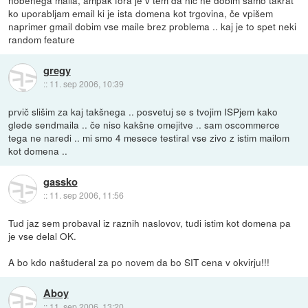
nobenega maila, ampak fora je v tem da nič ne dobim samo takrat
ko uporabljam email ki je ista domena kot trgovina, če vpišem
naprimer gmail dobim vse maile brez problema .. kaj je to spet neki
random feature
gregy
::
11. sep 2006, 10:39
prvič slišim za kaj takšnega .. posvetuj se s tvojim ISPjem kako
glede sendmaila .. če niso kakšne omejitve .. sam oscommerce
tega ne naredi .. mi smo 4 mesece testiral vse zivo z istim mailom
kot domena ..
gassko
::
11. sep 2006, 11:56
Tud jaz sem probaval iz raznih naslovov, tudi istim kot domena pa
je vse delal OK.
A bo kdo naštuderal za po novem da bo SIT cena v okvirju!!!
Aboy
::
11. sep 2006, 13:20