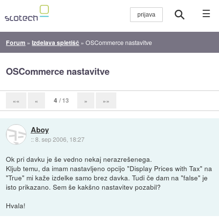
☰
Forum
»
Izdelava spletišč
»
OSCommerce nastavitve
OSCommerce nastavitve
4
/ 13
««
«
»
»»
Aboy
::
8. sep 2006, 18:27
Ok pri davku je še vedno nekaj nerazrešenega.
Kljub temu, da imam nastavljeno opcijo "Display Prices with Tax" na
"True" mi kaže izdelke samo brez davka. Tudi če dam na "false" je
isto prikazano. Sem še kakšno nastavitev pozabil?
Hvala!