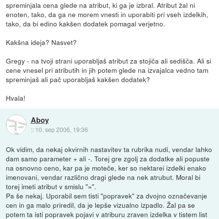
spreminjala cena glede na atribut, ki ga je izbral. Atribut žal ni
enoten, tako, da ga ne morem vnesti in uporabiti pri vseh izdelkih,
tako, da bi edino kakšen dodatek pomagal verjetno.
Kakšna ideja? Nasvet?
Gregy - na tvoji strani uporabljaš atribut za stojiča ali sedišča. Ali si
cene vnesel pri atributih in jih potem glede na izvajalca vedno tam
spreminjaš ali pač uporabljaš kakšen dodatek?
Hvala!
Aboy
::
10. sep 2006, 19:36
Ok vidim, da nekaj okvirnih nastavitev ta rubrika nudi, vendar lahko
dam samo parameter + ali -. Torej gre zgolj za dodatke ali popuste
na osnovno ceno, kar pa je moteče, ker so nektarei izdelki enako
imenovani, vendar različno dragi glede na nek atrubut. Moral bi
torej imeti atribut v smislu "=".
Pa še nekaj. Uporabil sem tisti "popravek" za dvojno označevanje
cen in ga malo priredil, da je lepše vizualno izpadlo. Žal pa se
potem ta isti popravek pojavi v atriburu zraven izdelka v tistem list