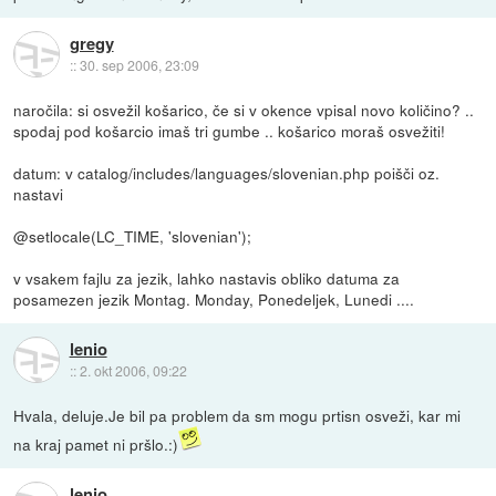
gregy
::
30. sep 2006, 23:09
naročila: si osvežil košarico, če si v okence vpisal novo količino? ..
spodaj pod košarcio imaš tri gumbe .. košarico moraš osvežiti!
datum: v catalog/includes/languages/slovenian.php poišči oz.
nastavi
@setlocale(LC_TIME, 'slovenian');
v vsakem fajlu za jezik, lahko nastavis obliko datuma za
posamezen jezik Montag. Monday, Ponedeljek, Lunedi ....
lenio
::
2. okt 2006, 09:22
Hvala, deluje.Je bil pa problem da sm mogu prtisn osveži, kar mi
na kraj pamet ni pršlo.:)
lenio