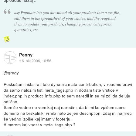
asy Populate lets you download all your products into a csv file,
edit them in the spreadsheet of your choice, and the reupload
them to update your products, changing prices, categories,
quantities, etc.
Penny
::
6. okt 2006, 10:56
@gregy
Poskušam inštalirati tale dynamic mata contribution, v readme pravi
da samo naložim tisti meta_tags.php in dodam tiste vrstice v
index.php in product_info.php to sem naredil in se mi zdi da deluje
odlično.
Sam še vedno ne vem kaj naj naredim, da bi mi ko vpišem samo
domeno na brskalnik, vrnilo nato željen description, zdaj mi namreč
še vedno izpiše kaj imam v footerju.
A morem kaj vnest v meta_tags.php ?