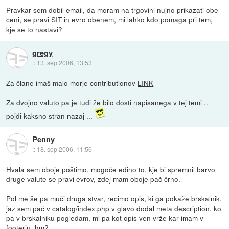
Pravkar sem dobil email, da moram na trgovini nujno prikazati obe
ceni, se pravi SIT in evro obenem, mi lahko kdo pomaga pri tem,
kje se to nastavi?
gregy
::
13. sep 2006, 13:53
Za člane imaš malo morje contributionov
LINK
Za dvojno valuto pa je tudi že bilo dosti napisanega v tej temi ..
pojdi kaksno stran nazaj ...
Penny
::
18. sep 2006, 11:56
Hvala sem oboje poštimo, mogoče edino to, kje bi spremnil barvo
druge valute se pravi evrov, zdej mam oboje pač črno.
Pol me še pa muči druga stvar, recimo opis, ki ga pokaže brskalnik,
jaz sem pač v catalog/index.php v glavo dodal meta description, ko
pa v brskalniku pogledam, mi pa kot opis ven vrže kar imam v
footerju, hm?