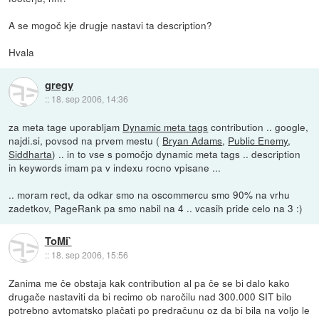
A se mogoč kje drugje nastavi ta description?
Hvala
gregy
::
18. sep 2006, 14:36
za meta tage uporabljam
Dynamic meta tags
contribution .. google,
najdi.si, povsod na prvem mestu (
Bryan Adams
,
Public Enemy
,
Siddharta
) .. in to vse s pomočjo dynamic meta tags .. description
in keywords imam pa v indexu rocno vpisane ...
.. moram rect, da odkar smo na oscommercu smo 90% na vrhu
zadetkov, PageRank pa smo nabil na 4 .. vcasih pride celo na 3 :)
ToMi`
::
18. sep 2006, 15:56
Zanima me če obstaja kak contribution al pa če se bi dalo kako
drugače nastaviti da bi recimo ob naročilu nad 300.000 SIT bilo
potrebno avtomatsko plačati po predračunu oz da bi bila na voljo le