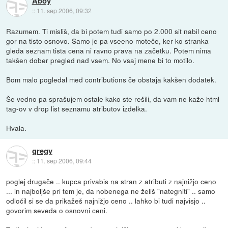
Aboy
::
11. sep 2006, 09:32
Razumem. Ti misliš, da bi potem tudi samo po 2.000 sit nabil ceno
gor na tisto osnovo. Samo je pa vseeno moteče, ker ko stranka
gleda seznam tista cena ni ravno prava na začetku. Potem nima
takšen dober pregled nad vsem. No vsaj mene bi to motilo.
Bom malo pogledal med contributions če obstaja kakšen dodatek.
Še vedno pa sprašujem ostale kako ste rešili, da vam ne kaže html
tag-ov v drop list seznamu atributov izdelka.
Hvala.
gregy
::
11. sep 2006, 09:44
poglej drugače .. kupca privabis na stran z atributi z najnižjo ceno
... in najboljše pri tem je, da nobenega ne želiš "nategniti" .. samo
odločil si se da prikažeš najnižjo ceno .. lahko bi tudi najvisjo ..
govorim seveda o osnovni ceni.