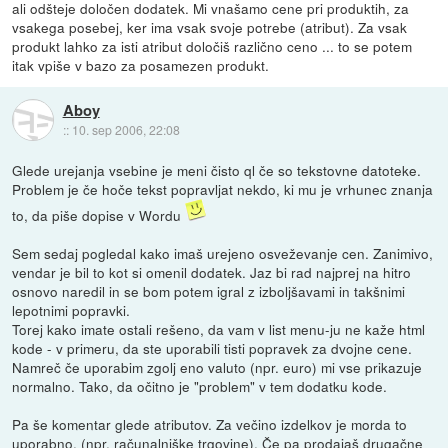
ali odšteje določen dodatek. Mi vnašamo cene pri produktih, za
vsakega posebej, ker ima vsak svoje potrebe (atribut). Za vsak
produkt lahko za isti atribut določiš različno ceno ... to se potem
itak vpiše v bazo za posamezen produkt.
Aboy
::
10. sep 2006, 22:08
Glede urejanja vsebine je meni čisto ql če so tekstovne datoteke.
Problem je če hoče tekst popravljat nekdo, ki mu je vrhunec znanja
to, da piše dopise v Wordu
Sem sedaj pogledal kako imaš urejeno osveževanje cen. Zanimivo,
vendar je bil to kot si omenil dodatek. Jaz bi rad najprej na hitro
osnovo naredil in se bom potem igral z izboljšavami in takšnimi
lepotnimi popravki.
Torej kako imate ostali rešeno, da vam v list menu-ju ne kaže html
kode - v primeru, da ste uporabili tisti popravek za dvojne cene.
Namreč če uporabim zgolj eno valuto (npr. euro) mi vse prikazuje
normalno. Tako, da očitno je "problem" v tem dodatku kode.
Pa še komentar glede atributov. Za večino izdelkov je morda to
uporabno. (npr. računalniške trgovine). Če pa prodajaš drugačne