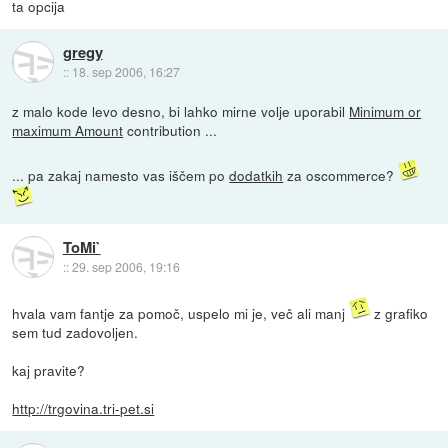
ta opcija
gregy
::
18. sep 2006, 16:27
z malo kode levo desno, bi lahko mirne volje uporabil
Minimum or
maximum Amount
contribution ...
... pa zakaj namesto vas iščem po
dodatkih
za oscommerce?
ToMi`
::
29. sep 2006, 19:16
hvala vam fantje za pomoč, uspelo mi je, več ali manj
z grafiko
sem tud zadovoljen.
kaj pravite?
http://trgovina.tri-pet.si