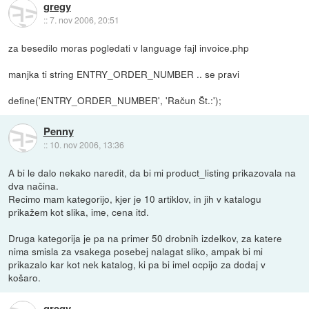
gregy
::
7. nov 2006, 20:51
za besedilo moras pogledati v language fajl invoice.php
manjka ti string ENTRY_ORDER_NUMBER .. se pravi
define('ENTRY_ORDER_NUMBER', 'Račun Št.:');
Penny
::
10. nov 2006, 13:36
A bi le dalo nekako naredit, da bi mi product_listing prikazovala na
dva načina.
Recimo mam kategorijo, kjer je 10 artiklov, in jih v katalogu
prikažem kot slika, ime, cena itd.
Druga kategorija je pa na primer 50 drobnih izdelkov, za katere
nima smisla za vsakega posebej nalagat sliko, ampak bi mi
prikazalo kar kot nek katalog, ki pa bi imel ocpijo za dodaj v
košaro.
gregy