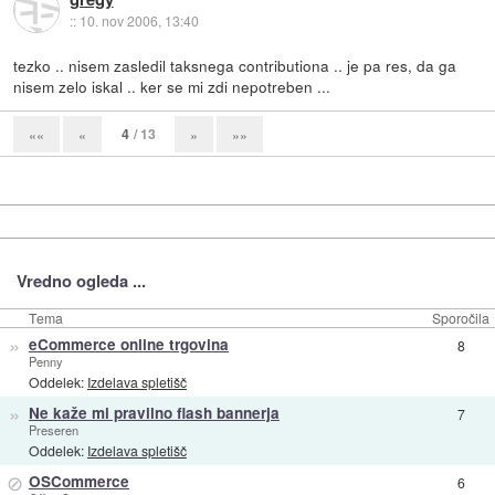
::
10. nov 2006, 13:40
tezko .. nisem zasledil taksnega contributiona .. je pa res, da ga
nisem zelo iskal .. ker se mi zdi nepotreben ...
4
/ 13
««
«
»
»»
Vredno ogleda ...
Tema
Sporočila
»
eCommerce online trgovina
8
Penny
Oddelek:
Izdelava spletišč
»
Ne kaže mi pravilno flash bannerja
7
Preseren
Oddelek:
Izdelava spletišč
⊘
OSCommerce
6