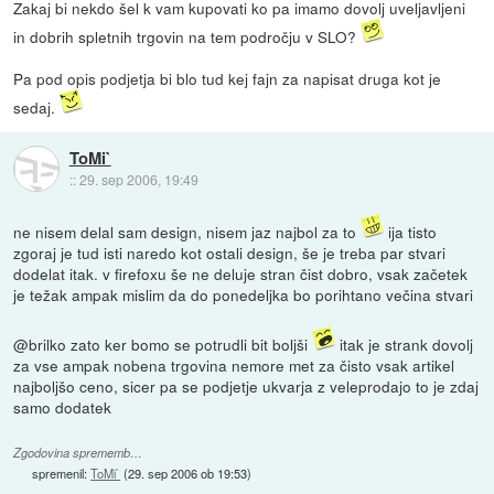
Zakaj bi nekdo šel k vam kupovati ko pa imamo dovolj uveljavljeni
in dobrih spletnih trgovin na tem področju v SLO?
Pa pod opis podjetja bi blo tud kej fajn za napisat druga kot je
sedaj.
ToMi`
::
29. sep 2006, 19:49
ne nisem delal sam design, nisem jaz najbol za to
ija tisto
zgoraj je tud isti naredo kot ostali design, še je treba par stvari
dodelat itak. v firefoxu še ne deluje stran čist dobro, vsak začetek
je težak ampak mislim da do ponedeljka bo porihtano večina stvari
@brilko zato ker bomo se potrudli bit boljši
itak je strank dovolj
za vse ampak nobena trgovina nemore met za čisto vsak artikel
najboljšo ceno, sicer pa se podjetje ukvarja z veleprodajo to je zdaj
samo dodatek
Zgodovina sprememb…
spremenil:
ToMi`
(
29. sep 2006 ob 19:53
)