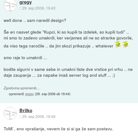
gregy
::
29. sep 2006, 19:43
well done .. sam naredil design?
Še en nasvet glede "Kupci, ki so kupili ta izdelek, so kupili tudi" ..
mi smo to zadevo umaknili, ker verjames ali ne so stranke govorile,
da niso tega naročile .. da jim skozi prikazuje .. whatever
smo raje to umaknili ...
bodite sigurni v same sebe in umakni tiste dve vrstice pri vrhu .. ne
daje zaupanja ... za napake imaš server log and stuff ... ;)
Zgodovina sprememb…
spremenil:
gregy
(
29. sep 2006 ob 19:44
)
Brilko
::
29. sep 2006, 19:49
ToMi`, eno vprašanje, nevem če si si ga že sam postavu.