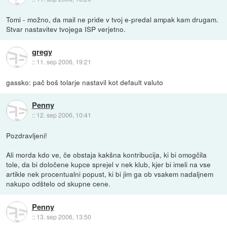
Tomi - možno, da mail ne pride v tvoj e-predal ampak kam drugam.
Stvar nastavitev tvojega ISP verjetno.
gregy
::
11. sep 2006, 19:21
gassko: pač boš tolarje nastavil kot default valuto
Penny
::
12. sep 2006, 10:41
Pozdravljeni!
Ali morda kdo ve, če obstaja kakšna kontribucija, ki bi omogčila
tole, da bi določene kupce sprejel v nek klub, kjer bi imeli na vse
artikle nek procentualni popust, ki bi jim ga ob vsakem nadaljnem
nakupo odštelo od skupne cene.
Penny
::
13. sep 2006, 13:50