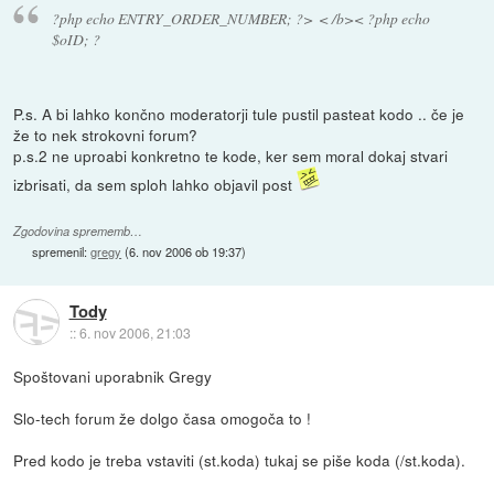
?php echo ENTRY_ORDER_NUMBER; ?> < /b>< ?php echo
$oID; ?
P.s. A bi lahko končno moderatorji tule pustil pasteat kodo .. če je
že to nek strokovni forum?
p.s.2 ne uproabi konkretno te kode, ker sem moral dokaj stvari
izbrisati, da sem sploh lahko objavil post
Zgodovina sprememb…
spremenil:
gregy
(
6. nov 2006 ob 19:37
)
Tody
::
6. nov 2006, 21:03
Spoštovani uporabnik Gregy
Slo-tech forum že dolgo časa omogoča to !
Pred kodo je treba vstaviti (st.koda) tukaj se piše koda (/st.koda).