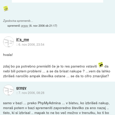
Zgodovina sprememb…
spremenil:
gregy
(
6. nov 2006 ob 21:17
)
it's_me
::
6. nov 2006, 23:54
hvala!
zdaj bo pa potrebno premisliti če je to res pametno vstaviti
da
nebi bili potem problemi ... a se da brisat nakupe ? ...vem da lahko
zbrišeš naročilo ampak številka ostane ... se da to cifro zmanjšat?
gregy
::
7. nov 2006, 08:28
samo v bazi ... preko PhpMyAdmina ... v bistvu, ko izbrišeš nakup,
moraš potem v bazi spremeniti zaporedno številko za eno nazaj ..
tisto, ki si izbrisal .. mapak to ne bo več možno v trenutku, ko ti bo