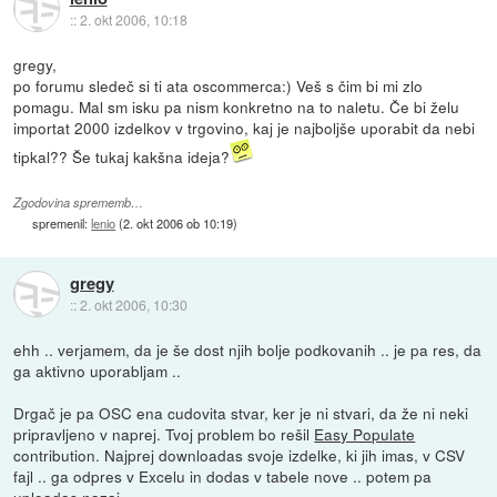
::
2. okt 2006, 10:18
gregy,
po forumu sledeč si ti ata oscommerca:) Veš s čim bi mi zlo
pomagu. Mal sm isku pa nism konkretno na to naletu. Če bi želu
importat 2000 izdelkov v trgovino, kaj je najboljše uporabit da nebi
tipkal?? Še tukaj kakšna ideja?
Zgodovina sprememb…
spremenil:
lenio
(
2. okt 2006 ob 10:19
)
gregy
::
2. okt 2006, 10:30
ehh .. verjamem, da je še dost njih bolje podkovanih .. je pa res, da
ga aktivno uporabljam ..
Drgač je pa OSC ena cudovita stvar, ker je ni stvari, da že ni neki
pripravljeno v naprej. Tvoj problem bo rešil
Easy Populate
contribution. Najprej downloadas svoje izdelke, ki jih imas, v CSV
fajl .. ga odpres v Excelu in dodas v tabele nove .. potem pa
uploadas nazaj ..