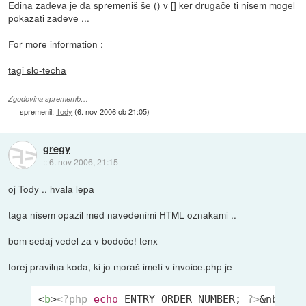
Edina zadeva je da spremeniš še () v [] ker drugače ti nisem mogel
pokazati zadeve ...
For more information :
tagi slo-techa
Zgodovina sprememb…
spremenil:
Tody
(
6. nov 2006 ob 21:05
)
gregy
::
6. nov 2006, 21:15
oj Tody .. hvala lepa
taga nisem opazil med navedenimi HTML oznakami ..
bom sedaj vedel za v bodoče! tenx
torej pravilna koda, ki jo moraš imeti v invoice.php je
<
b
>
<?php
echo
 ENTRY_ORDER_NUMBER; 
?>
&nbsp;
<