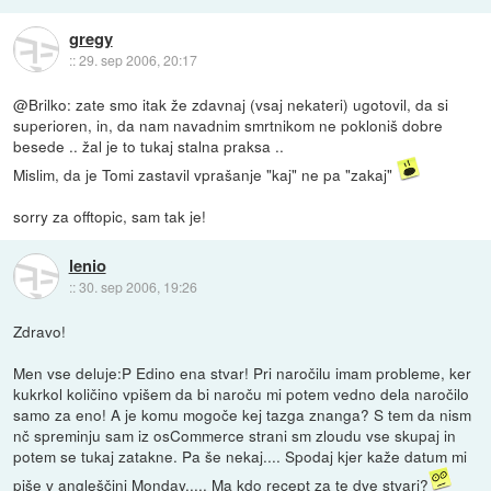
gregy
::
29. sep 2006, 20:17
@Brilko: zate smo itak že zdavnaj (vsaj nekateri) ugotovil, da si
superioren, in, da nam navadnim smrtnikom ne pokloniš dobre
besede .. žal je to tukaj stalna praksa ..
Mislim, da je Tomi zastavil vprašanje "kaj" ne pa "zakaj"
sorry za offtopic, sam tak je!
lenio
::
30. sep 2006, 19:26
Zdravo!
Men vse deluje:P Edino ena stvar! Pri naročilu imam probleme, ker
kukrkol količino vpišem da bi naroču mi potem vedno dela naročilo
samo za eno! A je komu mogoče kej tazga znanga? S tem da nism
nč spreminju sam iz osCommerce strani sm zloudu vse skupaj in
potem se tukaj zatakne. Pa še nekaj.... Spodaj kjer kaže datum mi
piše v angleščini Monday,.... Ma kdo recept za te dve stvari?