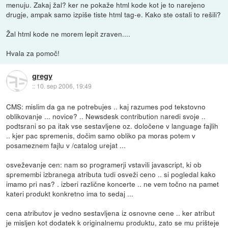
menuju. Zakaj žal? ker ne pokaže html kode kot je to narejeno
drugje, ampak samo izpiše tiste html tag-e. Kako ste ostali to rešili?
Žal html kode ne morem lepit zraven....
Hvala za pomoč!
gregy
::
10. sep 2006, 19:49
CMS: mislim da ga ne potrebujes .. kaj razumes pod tekstovno
oblikovanje ... novice? .. Newsdesk contribution naredi svoje ..
podtsrani so pa itak vse sestavljene oz. določene v language fajlih
.. kjer pac spremenis, dočim samo obliko pa moras potem v
posameznem fajlu v /catalog urejat ...
osveževanje cen: nam so programerji vstavili javascript, ki ob
spremembi izbranega atributa tudi osveži ceno .. si pogledal kako
imamo pri nas? . izberi različne koncerte .. ne vem točno na pamet
kateri produkt konkretno ima to sedaj ...
cena atributov je vedno sestavljena iz osnovne cene .. ker atribut
je misljen kot dodatek k originalnemu produktu, zato se mu prišteje