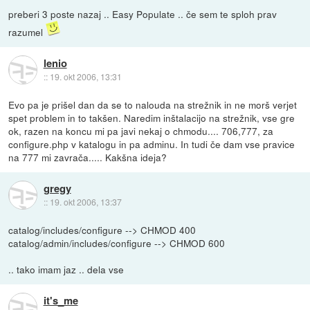
preberi 3 poste nazaj .. Easy Populate .. če sem te sploh prav
razumel
lenio
::
19. okt 2006, 13:31
Evo pa je prišel dan da se to nalouda na strežnik in ne morš verjet
spet problem in to takšen. Naredim inštalacijo na strežnik, vse gre
ok, razen na koncu mi pa javi nekaj o chmodu.... 706,777, za
configure.php v katalogu in pa adminu. In tudi če dam vse pravice
na 777 mi zavrača..... Kakšna ideja?
gregy
::
19. okt 2006, 13:37
catalog/includes/configure --> CHMOD 400
catalog/admin/includes/configure --> CHMOD 600
.. tako imam jaz .. dela vse
it's_me