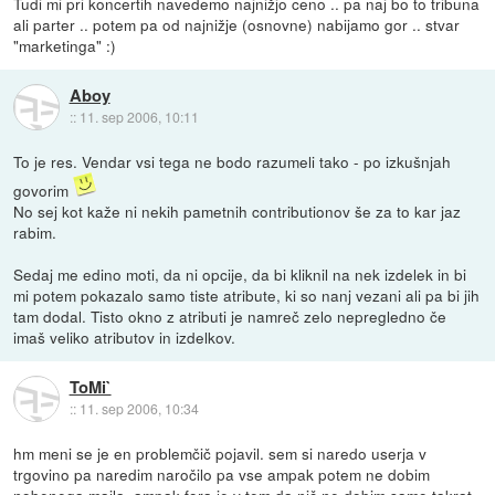
Tudi mi pri koncertih navedemo najnižjo ceno .. pa naj bo to tribuna
ali parter .. potem pa od najnižje (osnovne) nabijamo gor .. stvar
"marketinga" :)
Aboy
::
11. sep 2006, 10:11
To je res. Vendar vsi tega ne bodo razumeli tako - po izkušnjah
govorim
No sej kot kaže ni nekih pametnih contributionov še za to kar jaz
rabim.
Sedaj me edino moti, da ni opcije, da bi kliknil na nek izdelek in bi
mi potem pokazalo samo tiste atribute, ki so nanj vezani ali pa bi jih
tam dodal. Tisto okno z atributi je namreč zelo nepregledno če
imaš veliko atributov in izdelkov.
ToMi`
::
11. sep 2006, 10:34
hm meni se je en problemčič pojavil. sem si naredo userja v
trgovino pa naredim naročilo pa vse ampak potem ne dobim