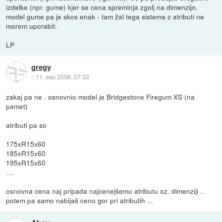
izdelke (npr. gume) kjer se cena spreminja zgolj na dimenzijo,
model gume pa je skos enak - tam žal tega sistema z atributi ne
morem uporabit.
LP
gregy
::
11. sep 2006, 07:33
zakaj pa ne . osnovnio model je Bridgestone Firegum XS (na
pamet)
atributi pa so
175xR15x60
185xR15x60
195xR15x60
....
osnovna cena naj pripada najcenejšemu atributu oz. dimenziji ..
potem pa samo nabijaš ceno gor pri atributih ...