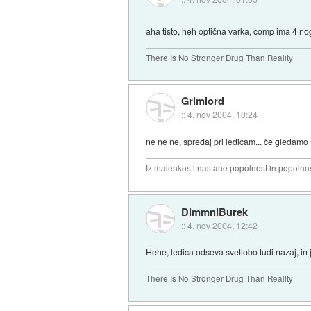
aha tisto, heh optična varka, comp ima 4 n
There Is No Stronger Drug Than Reality
Grimlord
::
4. nov 2004, 10:24
ne ne ne, spredaj pri ledicam... če gledamo sli
Iz malenkosti nastane popolnost in popolnos
DimmniBurek
::
4. nov 2004, 12:42
Hehe, ledica odseva svetlobo tudi nazaj, in j
There Is No Stronger Drug Than Reality