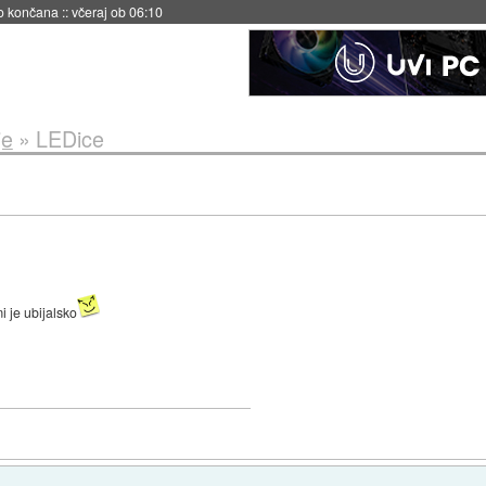
no končana
::
včeraj ob 06:10
je
»
LEDice
i je ubijalsko