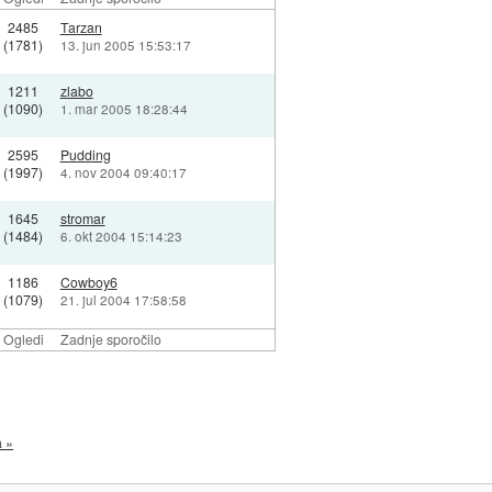
2485
Tarzan
(1781)
13. jun 2005 15:53:17
1211
zlabo
(1090)
1. mar 2005 18:28:44
2595
Pudding
(1997)
4. nov 2004 09:40:17
1645
stromar
(1484)
6. okt 2004 15:14:23
1186
Cowboy6
(1079)
21. jul 2004 17:58:58
Ogledi
Zadnje sporočilo
a »