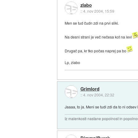
zlabo
::
4. nov 2004, 15:59
Men se tud čudn zdi na prvi sliki.
Na desni strani je več nečesa kot na levi
Drugač pa, kr tko počas naprej pa bo
Lp, zlabo
Grimlord
::
4. nov 2004, 22:32
Jaaaa, to ja. Meni se tudi zdi da to ni odsev l
Iz malenkosti nastane popolnost in popolnos
DimmniBurek