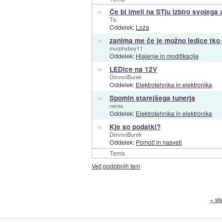
»
Če bi imeli na STju izbiro svojega 
Tic
Oddelek:
Loža
»
zanima me če je možno ledice tko 
murphyboy11
Oddelek:
Hlajenje in modifikacije
»
LEDice na 12V
DimmniBurek
Oddelek:
Elektrotehnika in elektronika
»
Spomin starejšega tunerja
neres
Oddelek:
Elektrotehnika in elektronika
»
Kje so podatki?
DimmniBurek
Oddelek:
Pomoč in nasveti
Tema
Več podobnih tem
« st