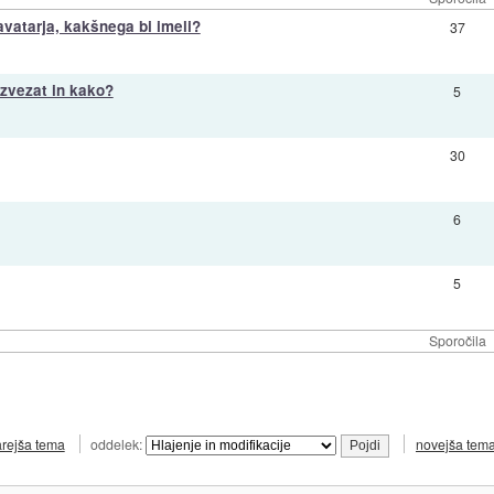
avatarja, kakšnega bi imeli?
37
zvezat in kako?
5
30
6
5
Sporočila
arejša tema
oddelek:
novejša tem