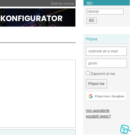
Išči:
Zadnje novice
Prijava
Zapomni si me
nov uporabnik
pozabili geslo?