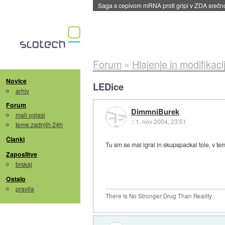
Saga s cepivom mRNA proti gripi v ZDA sreč
Forum
»
Hlajenje in modifikaci
Novice
LEDice
arhiv
Forum
DimmniBurek
mali oglasi
::
1. nov 2004, 23:51
teme zadnjih 24h
Članki
Tu sm se mal igral in skupspackal tole, v tem
Zaposlitve
brskaj
Ostalo
pravila
There Is No Stronger Drug Than Reality