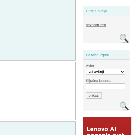
Hitre funkcije
seznam tem
Posebni izpisi
Avtor:
Ključna beseda: