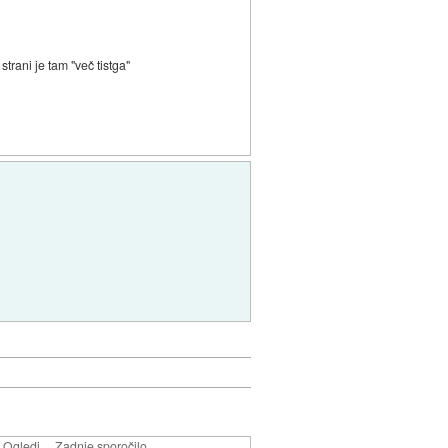
strani je tam "več tistga"
Ogledi
Zadnje sporočilo