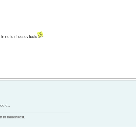
In ne to ni odsev ledic
edic...
t ni malenkost.