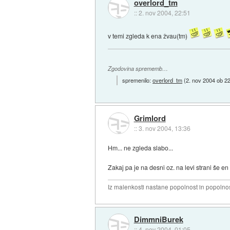
overlord_tm
::
2. nov 2004, 22:51
v temi zgleda k ena žvau(tm)
Zgodovina sprememb…
spremenilo:
overlord_tm
(
2. nov 2004 ob 2
Grimlord
::
3. nov 2004, 13:36
Hm... ne zgleda slabo...
Zakaj pa je na desni oz. na levi strani še e
Iz malenkosti nastane popolnost in popolnos
DimmniBurek
::
4. nov 2004, 01:05