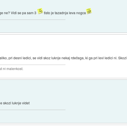
oge ne? Vidi se pa sam 3
tisto je tazadnja leva nogca
ko, pri desni ledici, se vidi skoz luknje nekaj rdečega, ki ga pri levi ledici ni. Skozi 
t ni malenkost.
e skozi luknje videt