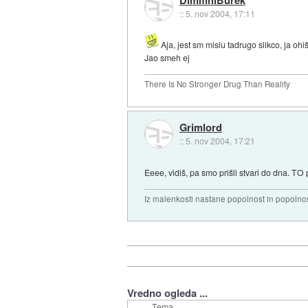
::
5. nov 2004, 17:11
Aja, jest sm mislu tadrugo slikco, ja ohiš
Jao smeh ej
There Is No Stronger Drug Than Reality
Grimlord
::
5. nov 2004, 17:21
Eeee, vidiš, pa smo prišli stvari do dna. TO
Iz malenkosti nastane popolnost in popolnos
Vredno ogleda ...
Tema