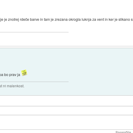
je je znotrej rdeče barve in tam je zrezana okrogla luknja za vent in ker je slikano s 
 pa bo prav ja
t ni malenkost.
Sporočila