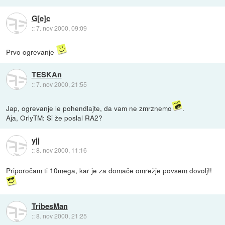
G[e]c
::
7. nov 2000, 09:09
Prvo ogrevanje
TESKAn
::
7. nov 2000, 21:55
Jap, ogrevanje le pohendlajte, da vam ne zmrznemo
.
Aja, OrlyTM: Si že poslal RA2?
yjj
::
8. nov 2000, 11:16
Priporočam ti 10mega, kar je za domače omrežje povsem dovolj!!
TribesMan
::
8. nov 2000, 21:25