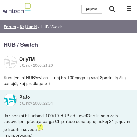
☰
Forum
»
Kaj kupiti
»
HUB / Switch
HUB / Switch
OrlyTM
::
6. nov 2000, 21:20
Kupujem si HUB/switch ... naj bo 100mega in vsaj 8portni in čim
cenejši, kaj predlagate ?
PaJo
::
6. nov 2000, 22:04
Jaz sem si bil nabavil 100/10 HUP od LevelOne in sem zelo
zadovoljen, prodaja pa ga ChipTrade cena ap ej nekej 21 jurjev in
je 8portni seveda
Ti priporocam:)