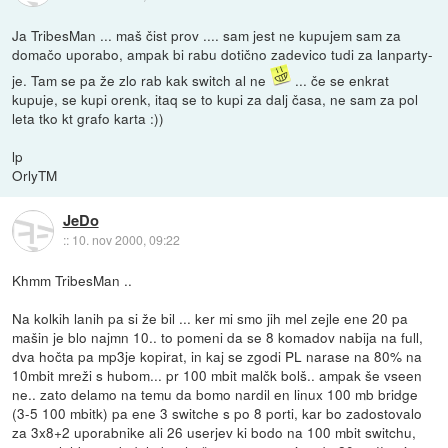
Ja TribesMan ... maš čist prov .... sam jest ne kupujem sam za
domačo uporabo, ampak bi rabu dotično zadevico tudi za lanparty-
je. Tam se pa že zlo rab kak switch al ne
... če se enkrat
kupuje, se kupi orenk, itaq se to kupi za dalj časa, ne sam za pol
leta tko kt grafo karta :))
lp
OrlyTM
JeDo
::
10. nov 2000, 09:22
Khmm TribesMan ..
Na kolkih lanih pa si že bil ... ker mi smo jih mel zejle ene 20 pa
mašin je blo najmn 10.. to pomeni da se 8 komadov nabija na full,
dva hočta pa mp3je kopirat, in kaj se zgodi PL narase na 80% na
10mbit mreži s hubom... pr 100 mbit malčk bolš.. ampak še vseen
ne.. zato delamo na temu da bomo nardil en linux 100 mb bridge
(3-5 100 mbitk) pa ene 3 switche s po 8 porti, kar bo zadostovalo
za 3x8+2 uporabnike ali 26 userjev ki bodo na 100 mbit switchu,