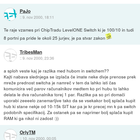
PaJo
::
9. nov 2000, 18:11
Te raje vzames pri ChipTradu LevelONE Switch ki je 100/10 in tudi
8 portni pa pride le okoli 25 jurjev, je pa stvar zakon
TribesMan
::
9. nov 2000, 23:36
a sploh veste kaj je razlika med hubom in switchem??
Kajti nabava slednjega se izplača če imate neke divje prenose prek
mreže prednost switcha je namreč v tem da lahko isti čas
komunicira več parov računalnikov medtem ko pri hubu to lahko
delata le dva računalnika torej 1 par. Razlike pa so pri domači
uporabi zeeeelo zanemarljive tako da se vsekakor bolj splača kupit
hub ki stane nekje od 10-15k SIT kar pa je kr precej mn k pa switch
podobnih specifikacij. Za ostanek pa se naprimer bolj splača kupit
RAM ki ga nikol ni zadost :))
OrlyTM
::
10. nov 2000, 00:05