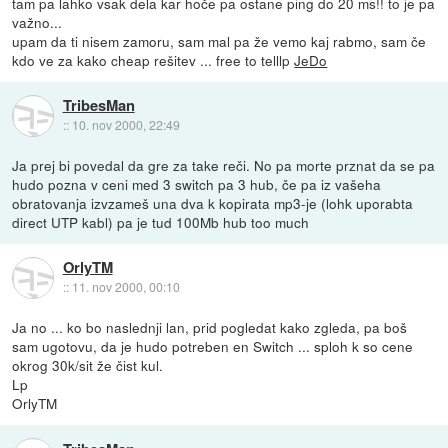
tam pa lahko vsak dela kar hoče pa ostane ping do 20 ms!! to je pa
važno...
upam da ti nisem zamoru, sam mal pa že vemo kaj rabmo, sam če
kdo ve za kako cheap rešitev ... free to telllp
JeDo
TribesMan
::
10. nov 2000, 22:49
Ja prej bi povedal da gre za take reči. No pa morte prznat da se pa
hudo pozna v ceni med 3 switch pa 3 hub, če pa iz vašeha
obratovanja izvzameš una dva k kopirata mp3-je (lohk uporabta
direct UTP kabl) pa je tud 100Mb hub too much
OrlyTM
::
11. nov 2000, 00:10
Ja no ... ko bo naslednji lan, prid pogledat kako zgleda, pa boš
sam ugotovu, da je hudo potreben en Switch ... sploh k so cene
okrog 30k/sit že čist kul.
Lp
OrlyTM