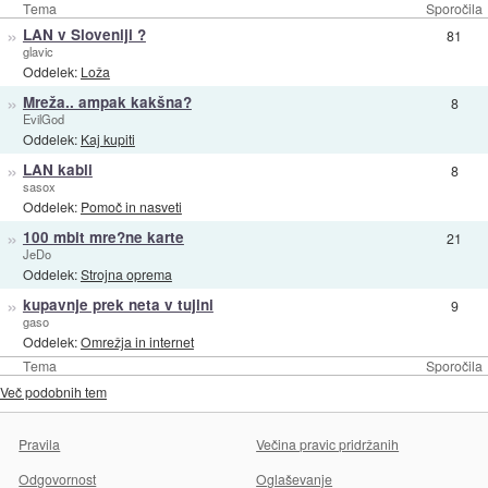
Tema
Sporočila
»
LAN v Sloveniji ?
81
glavic
Oddelek:
Loža
»
Mreža.. ampak kakšna?
8
EvilGod
Oddelek:
Kaj kupiti
»
LAN kabli
8
sasox
Oddelek:
Pomoč in nasveti
»
100 mbit mre?ne karte
21
JeDo
Oddelek:
Strojna oprema
»
kupavnje prek neta v tujini
9
gaso
Oddelek:
Omrežja in internet
Tema
Sporočila
Več podobnih tem
Pravila
Večina pravic pridržanih
Odgovornost
Oglaševanje