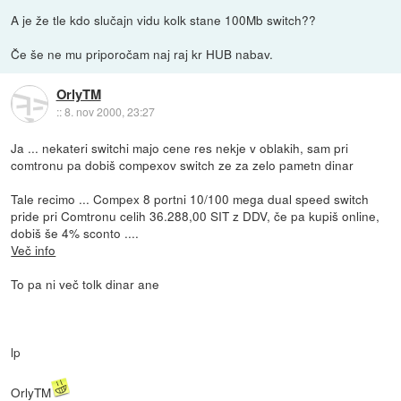
A je že tle kdo slučajn vidu kolk stane 100Mb switch??
Če še ne mu priporočam naj raj kr HUB nabav.
OrlyTM
::
8. nov 2000, 23:27
Ja ... nekateri switchi majo cene res nekje v oblakih, sam pri
comtronu pa dobiš compexov switch ze za zelo pametn dinar
Tale recimo ... Compex 8 portni 10/100 mega dual speed switch
pride pri Comtronu celih 36.288,00 SIT z DDV, če pa kupiš online,
dobiš še 4% sconto ....
Več info
To pa ni več tolk dinar ane
lp
OrlyTM