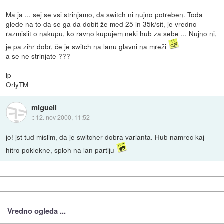
Ma ja ... sej se vsi strinjamo, da switch ni nujno potreben. Toda
glede na to da se ga da dobit že med 25 in 35k/sit, je vredno
razmislit o nakupu, ko ravno kupujem neki hub za sebe ... Nujno ni,
je pa zihr dobr, če je switch na lanu glavni na mreži
a se ne strinjate ???
lp
OrlyTM
miguell
::
12. nov 2000, 11:52
jo! jst tud mislim, da je switcher dobra varianta. Hub namrec kaj
hitro poklekne, sploh na lan partiju
Vredno ogleda ...