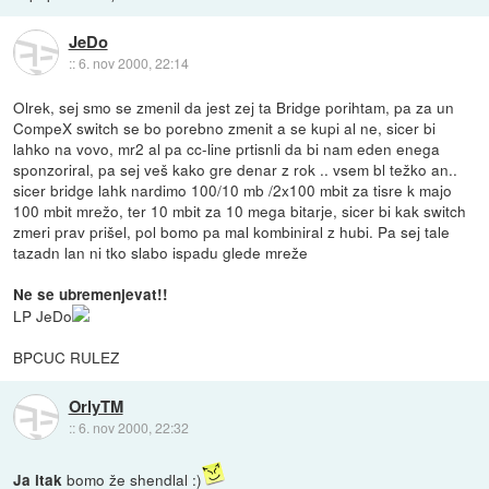
JeDo
::
6. nov 2000, 22:14
Olrek, sej smo se zmenil da jest zej ta Bridge porihtam, pa za un
CompeX switch se bo porebno zmenit a se kupi al ne, sicer bi
lahko na vovo, mr2 al pa cc-line prtisnli da bi nam eden enega
sponzoriral, pa sej veš kako gre denar z rok .. vsem bl težko an..
sicer bridge lahk nardimo 100/10 mb /2x100 mbit za tisre k majo
100 mbit mrežo, ter 10 mbit za 10 mega bitarje, sicer bi kak switch
zmeri prav prišel, pol bomo pa mal kombiniral z hubi. Pa sej tale
tazadn lan ni tko slabo ispadu glede mreže
Ne se ubremenjevat!!
LP JeDo
BPCUC RULEZ
OrlyTM
::
6. nov 2000, 22:32
bomo že shendlal :)
Ja itak