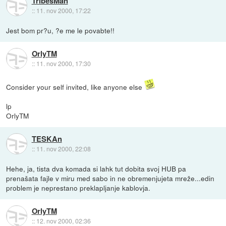
TribesMan
::
11. nov 2000, 17:22
Jest bom pr?u, ?e me le povabte!!
OrlyTM
::
11. nov 2000, 17:30
Consider your self invited, like anyone else
lp
OrlyTM
TESKAn
::
11. nov 2000, 22:08
Hehe, ja, tista dva komada si lahk tut dobita svoj HUB pa
prenašata fajle v miru med sabo in ne obremenjujeta mreže...edin
problem je neprestano preklapljanje kablovja.
OrlyTM
::
12. nov 2000, 02:36