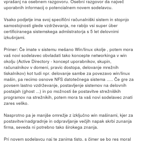
vprašanj na osebnem razgovoru. Osebni razgovor da največ
uporabnih informacij o potencialnem novem sodelavcu.
Vsako podjetje ima svoj specifični računalniški sistem in stopnjo
samostojnosti glede vzdrževanja, ne rabijo vsi super über
certificiranega sistemskega admiistratorja s 5 let delovnimi
izkušnjami.
Primer: Če imate v sistemu mešano Win/linux okolje , potem mora
vaš novi sodelavec obvladati tako koncepte networkinga v win
okolju (Active Directory - koncept uporabnikov, skupin,
računalnikov v domeni, pravic dostopa, delovanje mrežnih
tiskalnikov) kot tudi npr. delovanje sambe za povezavo win/linux
mašin, pa recimo osnove NFS datotečnega sistema ..... Če gre za
povsem lastno vzdrževanje, postavljenje sistemov na delovnih
postajah (ghost ...) in po možnosti še postavitve strežniških
programov na strežnikih, potem mora ta vaš novi sodelavec znati
zares veliko.
Nasprotno pa je manjše omrežje z izključno win mašinami, kjer za
postavitve/nadgradnje in odpravljanje večjih napak skrbi zunanja
firma, seveda ni potrebno tako širokega znanja.
Pri novem sodelavcu naj te zanima tisto, s čimer se bo res moral