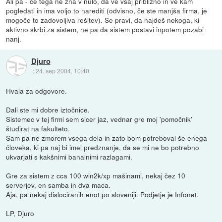
Ali pa - če tega ne zna v nulo, da ve vsaj približno in ve kam
pogledati in ima voljo to narediti (odvisno, če ste manjša firma, je
mogoče to zadovoljiva rešitev). Se pravi, da najdeš nekoga, ki
aktivno skrbi za sistem, ne pa da sistem postavi inpotem pozabi
nanj.
Djuro
::
24. sep 2004, 10:40
Hvala za odgovore.
Dali ste mi dobre iztočnice.
Sistemec v tej firmi sem sicer jaz, vednar gre moj 'pomočnik'
študirat na fakulteto.
Sam pa ne zmorem vsega dela in zato bom potreboval še enega
človeka, ki pa naj bi imel predznanje, da se mi ne bo potrebno
ukvarjati s kakšnimi banalnimi razlagami.
Gre za sistem z cca 100 win2k/xp mašinami, nekaj čez 10
serverjev, en samba in dva maca.
Aja, pa nekaj dislociranih enot po sloveniji. Podjetje je Infonet.
LP, Djuro