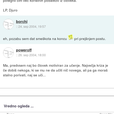
potegnil čim več koristnih podatkov iz človeka.
LP, Djuro
borchi
::
24. sep 2004, 19:57
eh, pozabu sem dat smeškota na koncu
pri prejšnjem postu.
poweroff
::
26. sep 2004, 18:00
Ma, predvsem naj bo človek motiviran za učenje. Največja kriza je
če dobiš nekoga, ki se mu ne da učiti nič novega, ali pa ga moraš
stalno porivati, naj se uči...
Vredno ogleda ...