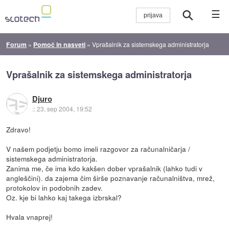
☰
Forum
»
Pomoč in nasveti
»
Vprašalnik za sistemskega administratorja
Vprašalnik za sistemskega administratorja
Djuro
::
23. sep 2004, 19:52
Zdravo!
V našem podjetju bomo imeli razgovor za računalničarja /
sistemskega administratorja.
Zanima me, če ima kdo kakšen dober vprašalnik (lahko tudi v
angleščini). da zajema čim širše poznavanje računalništva, mrež,
protokolov in podobnih zadev.
Oz. kje bi lahko kaj takega izbrskal?
Hvala vnaprej!