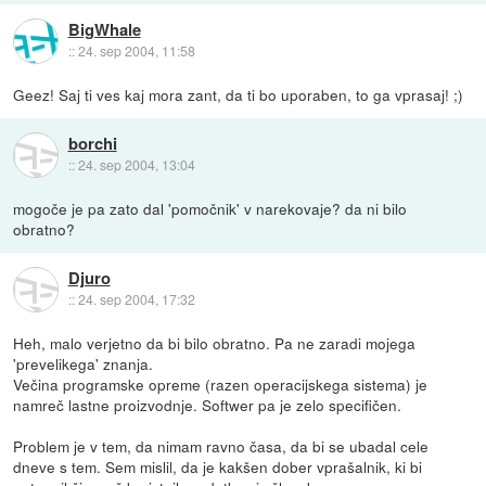
BigWhale
::
24. sep 2004, 11:58
Geez! Saj ti ves kaj mora zant, da ti bo uporaben, to ga vprasaj! ;)
borchi
::
24. sep 2004, 13:04
mogoče je pa zato dal 'pomočnik' v narekovaje? da ni bilo
obratno?
Djuro
::
24. sep 2004, 17:32
Heh, malo verjetno da bi bilo obratno. Pa ne zaradi mojega
'prevelikega' znanja.
Večina programske opreme (razen operacijskega sistema) je
namreč lastne proizvodnje. Softwer pa je zelo specifičen.
Problem je v tem, da nimam ravno časa, da bi se ubadal cele
dneve s tem. Sem mislil, da je kakšen dober vprašalnik, ki bi