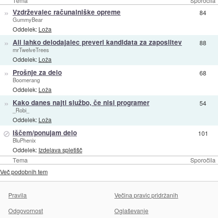
Tema
Sporočila
»
Vzdrževalec računalniške opreme
84
GummyBear
Oddelek:
Loža
»
Ali lahko delodajalec preveri kandidata za zaposlitev
88
mrTwelveTrees
Oddelek:
Loža
»
Prošnje za delo
68
Boomerang
Oddelek:
Loža
»
Kako danes najti službo, če nisi programer
54
_Robi_
Oddelek:
Loža
⊘
Iščem/ponujam delo
101
BluPhenix
Oddelek:
Izdelava spletišč
Tema
Sporočila
Več podobnih tem
Pravila
Večina pravic pridržanih
Odgovornost
Oglaševanje