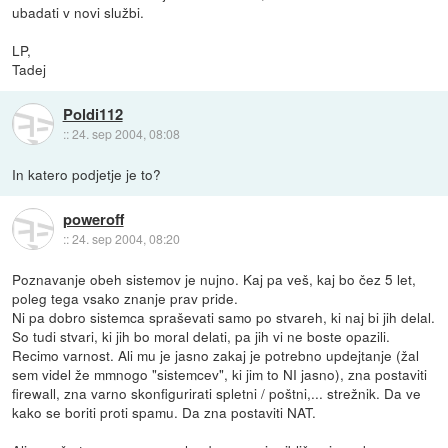
ubadati v novi službi.
LP,
Tadej
Poldi112
::
24. sep 2004, 08:08
In katero podjetje je to?
poweroff
::
24. sep 2004, 08:20
Poznavanje obeh sistemov je nujno. Kaj pa veš, kaj bo čez 5 let,
poleg tega vsako znanje prav pride.
Ni pa dobro sistemca spraševati samo po stvareh, ki naj bi jih delal.
So tudi stvari, ki jih bo moral delati, pa jih vi ne boste opazili.
Recimo varnost. Ali mu je jasno zakaj je potrebno updejtanje (žal
sem videl že mmnogo "sistemcev", ki jim to NI jasno), zna postaviti
firewall, zna varno skonfigurirati spletni / poštni,... strežnik. Da ve
kako se boriti proti spamu. Da zna postaviti NAT.