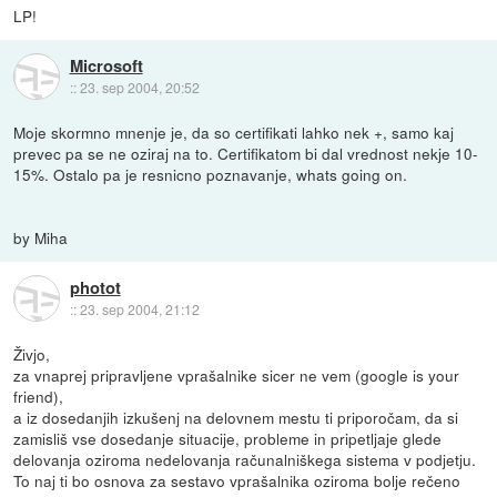
LP!
Microsoft
::
23. sep 2004, 20:52
Moje skormno mnenje je, da so certifikati lahko nek +, samo kaj
prevec pa se ne oziraj na to. Certifikatom bi dal vrednost nekje 10-
15%. Ostalo pa je resnicno poznavanje, whats going on.
by Miha
photot
::
23. sep 2004, 21:12
Živjo,
za vnaprej pripravljene vprašalnike sicer ne vem (google is your
friend),
a iz dosedanjih izkušenj na delovnem mestu ti priporočam, da si
zamisliš vse dosedanje situacije, probleme in pripetljaje glede
delovanja oziroma nedelovanja računalniškega sistema v podjetju.
To naj ti bo osnova za sestavo vprašalnika oziroma bolje rečeno