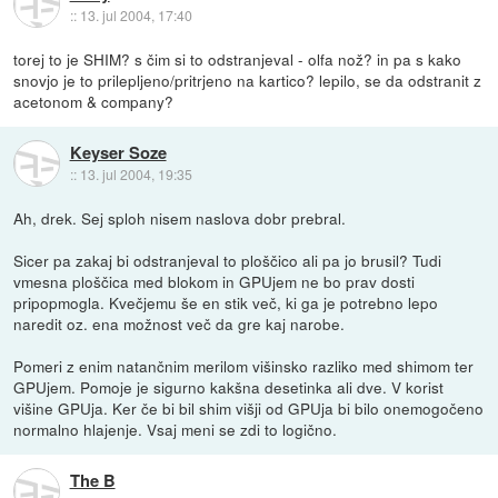
::
13. jul 2004, 17:40
torej to je SHIM? s čim si to odstranjeval - olfa nož? in pa s kako
snovjo je to prilepljeno/pritrjeno na kartico? lepilo, se da odstranit z
acetonom & company?
Keyser Soze
::
13. jul 2004, 19:35
Ah, drek. Sej sploh nisem naslova dobr prebral.
Sicer pa zakaj bi odstranjeval to ploščico ali pa jo brusil? Tudi
vmesna ploščica med blokom in GPUjem ne bo prav dosti
pripopmogla. Kvečjemu še en stik več, ki ga je potrebno lepo
naredit oz. ena možnost več da gre kaj narobe.
Pomeri z enim natančnim merilom višinsko razliko med shimom ter
GPUjem. Pomoje je sigurno kakšna desetinka ali dve. V korist
višine GPUja. Ker če bi bil shim višji od GPUja bi bilo onemogočeno
normalno hlajenje. Vsaj meni se zdi to logično.
The B