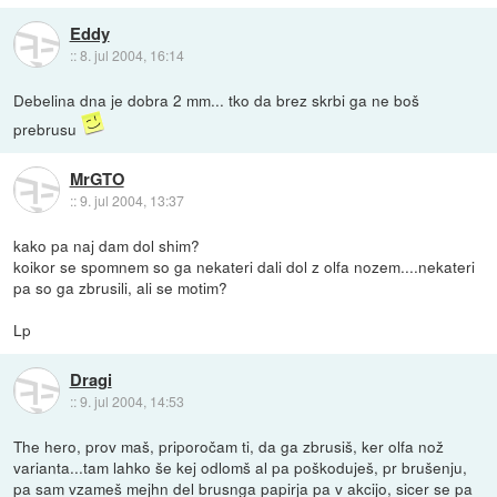
Eddy
::
8. jul 2004, 16:14
Debelina dna je dobra 2 mm... tko da brez skrbi ga ne boš
prebrusu
MrGTO
::
9. jul 2004, 13:37
kako pa naj dam dol shim?
koikor se spomnem so ga nekateri dali dol z olfa nozem....nekateri
pa so ga zbrusili, ali se motim?
Lp
Dragi
::
9. jul 2004, 14:53
The hero, prov maš, priporočam ti, da ga zbrusiš, ker olfa nož
varianta...tam lahko še kej odlomš al pa poškoduješ, pr brušenju,
pa sam vzameš mejhn del brusnga papirja pa v akcijo, sicer se pa