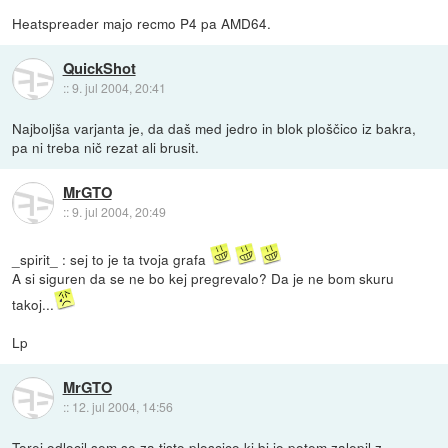
Heatspreader majo recmo P4 pa AMD64.
QuickShot
::
9. jul 2004, 20:41
Najboljša varjanta je, da daš med jedro in blok ploščico iz bakra,
pa ni treba nič rezat ali brusit.
MrGTO
::
9. jul 2004, 20:49
_spirit_ : sej to je ta tvoja grafa
A si siguren da se ne bo kej pregrevalo? Da je ne bom skuru
takoj...
Lp
MrGTO
::
12. jul 2004, 14:56
Torej odlocil sem se za tisto ploscico ki bi jo potem zalepil z