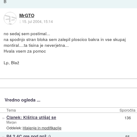
B
MrGTO
::
15. jul 2004, 15:14
no sedaj sem postimal...
na spodnjo stran bloka sem zalepil ploscico bakra in vse skupaj
montiral....ta tisina je neverjetna...
Hvala vsem za pomoc
Lp, Blaž
Vredno ogleda ...
Tema
Sporočila
»
Članek: Kištica utišaj se
136
Marjan
Oddelek:
Hlajenje in modifikacije
»
P4 2.4C gre pod nož :)
55