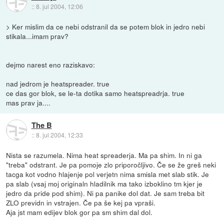
::
8. jul 2004, 12:06
> Ker mislim da ce nebi odstranil da se potem blok in jedro nebi
stikala...imam prav?
dejmo narest eno raziskavo:
nad jedrom je heatspreader. true
ce das gor blok, se le-ta dotika samo heatspreadrja. true
mas prav ja....
The B
::
8. jul 2004, 12:33
Nista se razumela. Nima heat spreaderja. Ma pa shim. In ni ga
"treba" odstrant. Je pa pomoje zlo priporočljivo. Če se že greš neki
tacga kot vodno hlajenje pol verjetn nima smisla met slab stik. Je
pa slab (vsaj moj originaln hladilnik ma tako izboklino tm kjer je
jedro da pride pod shim). Ni pa panike dol dat. Je sam treba bit
ZLO previdn in vstrajen. Če pa še kej pa vpraši.
Aja jst mam edijev blok gor pa sm shim dal dol.