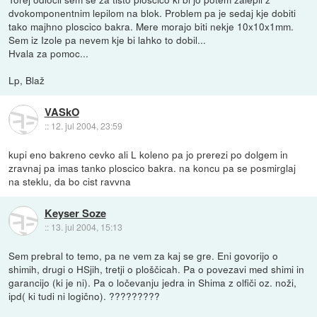
dvokomponentnim lepilom na blok. Problem pa je sedaj kje dobiti
tako majhno ploscico bakra. Mere morajo biti nekje 10x10x1mm.
Sem iz Izole pa nevem kje bi lahko to dobil...
Hvala za pomoc...
Lp, Blaž
VASkO
::
12. jul 2004, 23:59
kupi eno bakreno cevko ali L koleno pa jo prerezi po dolgem in
zravnaj pa imas tanko ploscico bakra. na koncu pa se posmirglaj
na steklu, da bo cist ravvna
Keyser Soze
::
13. jul 2004, 15:13
Sem prebral to temo, pa ne vem za kaj se gre. Eni govorijo o
shimih, drugi o HSjih, tretji o ploščicah. Pa o povezavi med shimi in
garancijo (ki je ni). Pa o ločevanju jedra in Shima z olfiči oz. noži,
ipd( ki tudi ni logično). ?????????