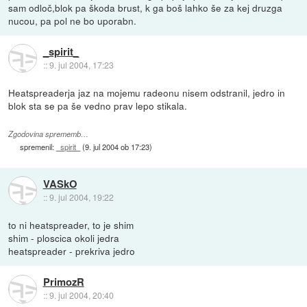
sam odloč,blok pa škoda brust, k ga boš lahko še za kej druzga
nucou, pa pol ne bo uporabn.
_spirit_
::
9. jul 2004, 17:23
Heatspreaderja jaz na mojemu radeonu nisem odstranil, jedro in
blok sta se pa še vedno prav lepo stikala.
Zgodovina sprememb…
spremenil:
_spirit_
(
9. jul 2004 ob 17:23
)
VASkO
::
9. jul 2004, 19:22
to ni heatspreader, to je shim
shim - ploscica okoli jedra
heatspreader - prekriva jedro
PrimozR
::
9. jul 2004, 20:40