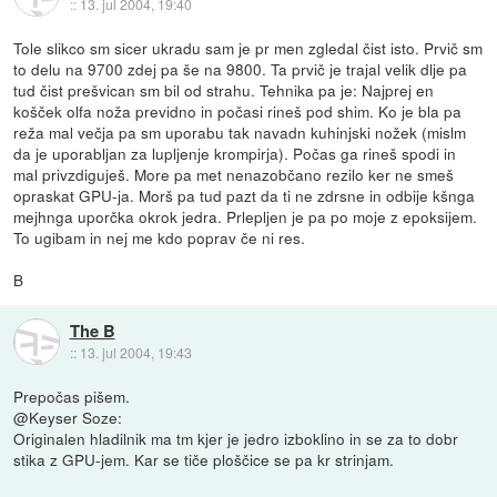
::
13. jul 2004, 19:40
Tole slikco sm sicer ukradu sam je pr men zgledal čist isto. Prvič sm
to delu na 9700 zdej pa še na 9800. Ta prvič je trajal velik dlje pa
tud čist prešvican sm bil od strahu. Tehnika pa je: Najprej en
košček olfa noža previdno in počasi rineš pod shim. Ko je bla pa
reža mal večja pa sm uporabu tak navadn kuhinjski nožek (mislm
da je uporabljan za lupljenje krompirja). Počas ga rineš spodi in
mal privzdiguješ. More pa met nenazobčano rezilo ker ne smeš
opraskat GPU-ja. Morš pa tud pazt da ti ne zdrsne in odbije kšnga
mejhnga uporčka okrok jedra. Prlepljen je pa po moje z epoksijem.
To ugibam in nej me kdo poprav če ni res.
B
The B
::
13. jul 2004, 19:43
Prepočas pišem.
@Keyser Soze:
Originalen hladilnik ma tm kjer je jedro izboklino in se za to dobr
stika z GPU-jem. Kar se tiče ploščice se pa kr strinjam.