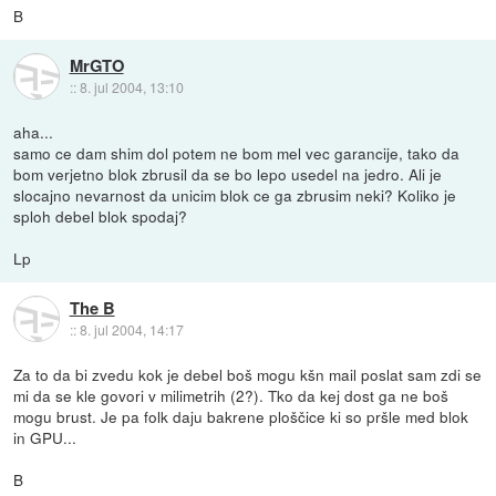
B
MrGTO
::
8. jul 2004, 13:10
aha...
samo ce dam shim dol potem ne bom mel vec garancije, tako da
bom verjetno blok zbrusil da se bo lepo usedel na jedro. Ali je
slocajno nevarnost da unicim blok ce ga zbrusim neki? Koliko je
sploh debel blok spodaj?
Lp
The B
::
8. jul 2004, 14:17
Za to da bi zvedu kok je debel boš mogu kšn mail poslat sam zdi se
mi da se kle govori v milimetrih (2?). Tko da kej dost ga ne boš
mogu brust. Je pa folk daju bakrene ploščice ki so pršle med blok
in GPU...
B