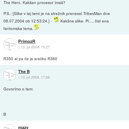
The Hero. Kakšen procesor imaš?
P.S.: [Slike v tej temi je na strežnik prenesel TribesMan dne
08.07.2004 ob 12:53:24.] -
Kakšne slike. Pi..., čist ena
fantomska tema.
PrimozR
::
13. jul 2004, 15:27
R350 al pa če je srečko R360
The B
::
13. jul 2004, 17:06
Govorimo o tem:
B
mazy