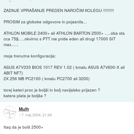
ZADNJE VPRAŠANJE PREDEN NAROČIM KOLEGU !!!!!!!!!
PROSIM za globoke odgovore in pojasnila...
ATHLON MOBILE 2400+ ali ATHLON BARTON 2500+ .....oba sta
cca 75$.....okvirno s PTT me pride eden ali drugi 17000 SIT
max......
moja trenutna konfiguracija:
ASUS A7V333 BIOS 1017 REV 1.02 ( kmalu ASUS A7V600-X ali
ABIT NF7)
2X 256 MB PC2100 ( kmalu PC2700 ali 3200)
torej kateri proc je boljši in bolj navijalsko prijazen ?
katera plata je boljša ?
Mulh
::
7. maj 2004, 21:49
Itaq da je bolš 2500+