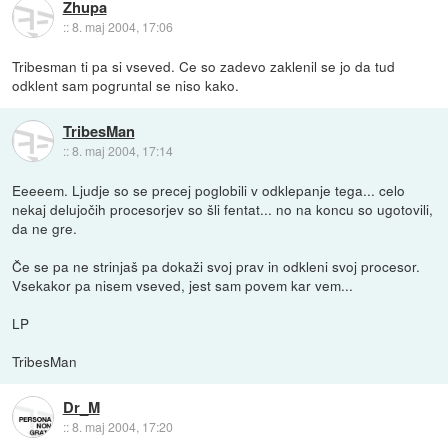
Zhupa
::
8. maj 2004, 17:06
Tribesman ti pa si vseved. Ce so zadevo zaklenil se jo da tud
odklent sam pogruntal se niso kako.
TribesMan
::
8. maj 2004, 17:14
Eeeeem. Ljudje so se precej poglobili v odklepanje tega... celo
nekaj delujočih procesorjev so šli fentat... no na koncu so ugotovili,
da ne gre.
Če se pa ne strinjaš pa dokaži svoj prav in odkleni svoj procesor.
Vsekakor pa nisem vseved, jest sam povem kar vem...
LP
TribesMan
Dr_M
::
8. maj 2004, 17:20