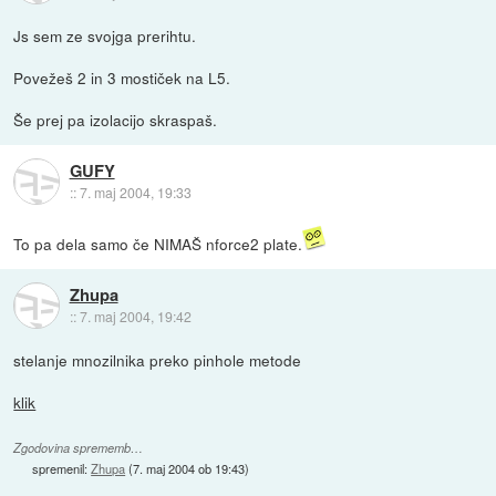
Js sem ze svojga prerihtu.
Povežeš 2 in 3 mostiček na L5.
Še prej pa izolacijo skraspaš.
GUFY
::
7. maj 2004, 19:33
To pa dela samo če NIMAŠ nforce2 plate.
Zhupa
::
7. maj 2004, 19:42
stelanje mnozilnika preko pinhole metode
klik
Zgodovina sprememb…
spremenil:
Zhupa
(
7. maj 2004 ob 19:43
)