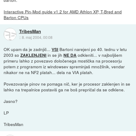
barton.
Interactive Pin-Mod guide v1.2 for AMD Athlon XP, T-Bred and
Barton CPUs
TribesMan
::
8. maj 2004, 00:08
OK upam da je zadnjič...
Bartoni narejeni po 40. tednu v letu
VSI
2003 so
in se jih
odkleniti... v najboljšem
ZAKLENJENI
NE DA
primeru lahko z povezavo določenega mostička na procesorju
potem z programom iz windowsev spreminjaš množilnik, vendar
nikakor ne na NF2 platah... dela na VIA platah.
Povezovanje pinov ne pomaga nič, ker je procesor zaklenjen in se
lahko na trepalnice postaviš ga ne boš prepričal da se odklene.
Jasno?
LP
TribesMan