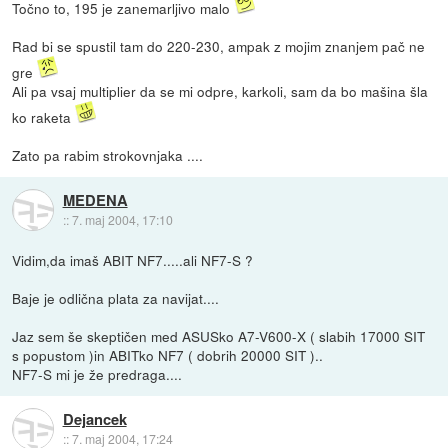
Točno to, 195 je zanemarljivo malo
Rad bi se spustil tam do 220-230, ampak z mojim znanjem pač ne
gre
Ali pa vsaj multiplier da se mi odpre, karkoli, sam da bo mašina šla
ko raketa
Zato pa rabim strokovnjaka ....
MEDENA
::
7. maj 2004, 17:10
Vidim,da imaš ABIT NF7.....ali NF7-S ?
Baje je odlična plata za navijat....
Jaz sem še skeptičen med ASUSko A7-V600-X ( slabih 17000 SIT
s popustom )in ABITko NF7 ( dobrih 20000 SIT )..
NF7-S mi je že predraga....
Dejancek
::
7. maj 2004, 17:24