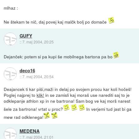
mIhaz :
Ne štekam te nič, daj povej kaj malčk bolj po domače
GUFY
::
7. maj 2004, 20:25
Dejanček: potem si pa kupi še mobilnega bartona pa bo
deco16
::
7. maj 2004, 20:54
Deajancek ti kar piši,maži in delaj po svojem procu kar koli hočeš!
Poglej najprej to
klik!
in se zamisli kaj moraš use narediti saj to je
odklepanje athlon xp in ne bartrona! Sam bog ve kaj morš narest
šele za bartrona! vrtat u proc?
In verjemi tud jast bi ga
mew rad odklenega!
MEDENA
::
7. maj 2004, 21:01