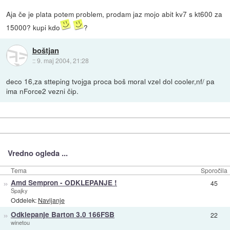
Aja če je plata potem problem, prodam jaz mojo abit kv7 s kt600 za
15000? kupi kdo
?
boštjan
::
9. maj 2004, 21:28
deco 16,za stteping tvojga proca boš moral vzel dol cooler,nf/ pa
ima nForce2 vezni čip.
Vredno ogleda ...
Tema
Sporočila
»
Amd Sempron - ODKLEPANJE !
45
Spajky
Oddelek:
Navijanje
»
Odklepanje Barton 3.0 166FSB
22
winetou