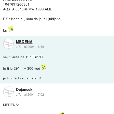
1047697260351
AQXFA 0346RPMW 1999 AMD
P.S.: Kdorkoli, sam da je iz Ljubljane
Lp
MEDENA
::
7. maj 2004, 16:58
sej ti laufa na 195FSB :D
to ti je 29*11 = 300 več
ja ti bi rad več a ne ? :D
Dejancek
::
7. maj 2004, 17:02
MEDENA: