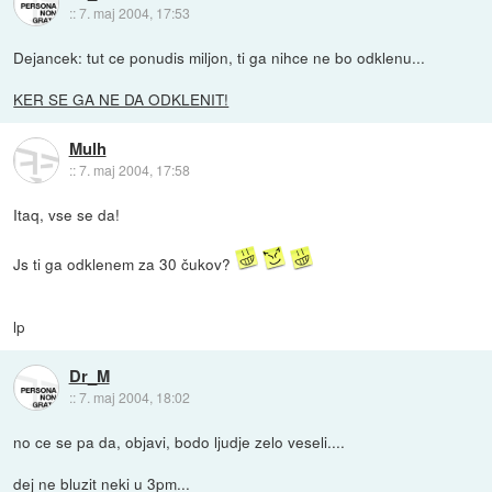
::
7. maj 2004, 17:53
Dejancek: tut ce ponudis miljon, ti ga nihce ne bo odklenu...
KER SE GA NE DA ODKLENIT!
Mulh
::
7. maj 2004, 17:58
Itaq, vse se da!
Js ti ga odklenem za 30 čukov?
lp
Dr_M
::
7. maj 2004, 18:02
no ce se pa da, objavi, bodo ljudje zelo veseli....
dej ne bluzit neki u 3pm...