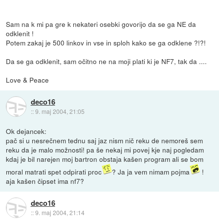
Sam na k mi pa gre k nekateri osebki govorijo da se ga NE da
odklenit !
Potem zakaj je 500 linkov in vse in sploh kako se ga odklene ?!?!
Da se ga odklenit, sam očitno ne na moji plati ki je NF7, tak da ....
Love & Peace
deco16
::
9. maj 2004, 21:05
Ok dejancek:
pač si u nesrečnem tednu saj jaz nism nič reku de nemoreš sem
reku da je malo možnosti! pa še nekaj mi povej kje naj pogledam
kdaj je bil narejen moj bartron obstaja kašen program ali se bom
moral matrati spet odpirati proc
? Ja ja vem nimam pojma
!
aja kašen čipset ima nf7?
deco16
::
9. maj 2004, 21:14