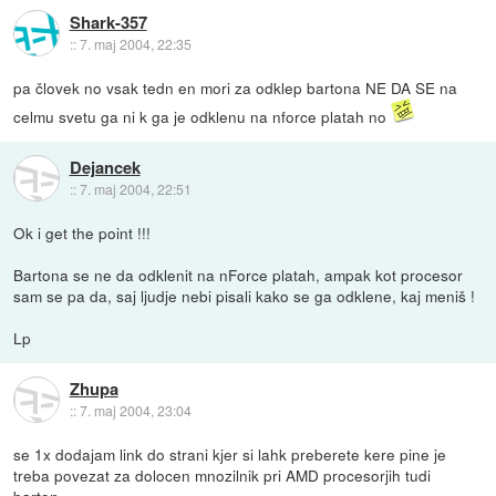
Shark-357
::
7. maj 2004, 22:35
pa človek no vsak tedn en mori za odklep bartona NE DA SE na
celmu svetu ga ni k ga je odklenu na nforce platah no
Dejancek
::
7. maj 2004, 22:51
Ok i get the point !!!
Bartona se ne da odklenit na nForce platah, ampak kot procesor
sam se pa da, saj ljudje nebi pisali kako se ga odklene, kaj meniš !
Lp
Zhupa
::
7. maj 2004, 23:04
se 1x dodajam link do strani kjer si lahk preberete kere pine je
treba povezat za dolocen mnozilnik pri AMD procesorjih tudi