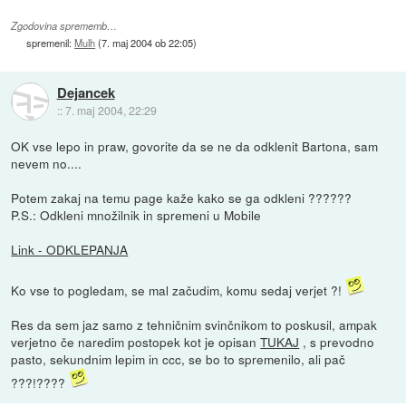
Zgodovina sprememb…
spremenil:
Mulh
(
7. maj 2004 ob 22:05
)
Dejancek
::
7. maj 2004, 22:29
OK vse lepo in praw, govorite da se ne da odklenit Bartona, sam
nevem no....
Potem zakaj na temu page kaže kako se ga odkleni ??????
P.S.: Odkleni množilnik in spremeni u Mobile
Link - ODKLEPANJA
Ko vse to pogledam, se mal začudim, komu sedaj verjet ?!
Res da sem jaz samo z tehničnim svinčnikom to poskusil, ampak
verjetno če naredim postopek kot je opisan
TUKAJ
, s prevodno
pasto, sekundnim lepim in ccc, se bo to spremenilo, ali pač
???!????