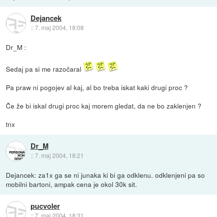
Dejancek
::
7. maj 2004, 18:08
Dr_M :
Sedaj pa si me razočaral
Pa praw ni pogojev al kaj, al bo treba iskat kaki drugi proc ?
Če že bi iskal drugi proc kaj morem gledat, da ne bo zaklenjen ?
tnx
Dr_M
::
7. maj 2004, 18:21
Dejancek: za1x ga se ni junaka ki bi ga odklenu. odklenjeni pa so
mobilni bartoni, ampak cena je okol 30k sit.
pucvoler
::
7. maj 2004, 18:31