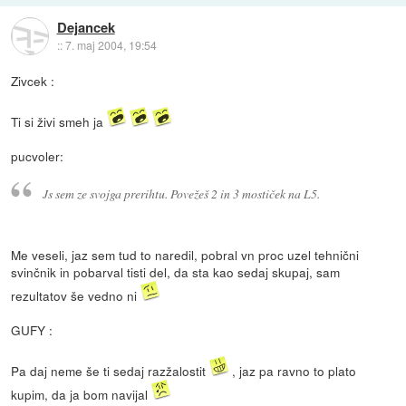
Dejancek
::
7. maj 2004, 19:54
Zivcek :
Ti si živi smeh ja
pucvoler:
Js sem ze svojga prerihtu. Povežeš 2 in 3 mostiček na L5.
Me veseli, jaz sem tud to naredil, pobral vn proc uzel tehnični
svinčnik in pobarval tisti del, da sta kao sedaj skupaj, sam
rezultatov še vedno ni
GUFY :
Pa daj neme še ti sedaj razžalostit
, jaz pa ravno to plato
kupim, da ja bom navijal