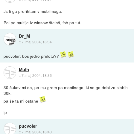
Js ti ga prerihtam v mobilmega.
Pol pa multije iz winsow štelaš, fsb pa tut.
Dr_M
::
7. maj 2004, 18:34
pucvoler: bos jedro prelotu??
Mulh
::
7. maj 2004, 18:36
30 čukov mi da, pa mu grem po mobilnega, ki se ga dobi za slabih
30k,
pa še ta mi ostane
lp
pucvoler
::
7. maj 2004, 18:40