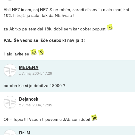
Abit NF7 imam, saj NF7-S ne rabim, zaradi diskov in malo manj kot
10% hitrejši je sata, tak da NE hvala !
za Abitko pa sem dal 18k, dobil sem kar dober popust
P.S.: Še vedno se išče osebo ki navija !!!
Halo javite se
MEDENA
::
7. maj 2004, 17:29
baraba kje si jo dobil za 18000 ?
Dejancek
::
7. maj 2004, 17:35
OFF Topic !!! Vseen ti povem u JAE sem dobil
Dr_M