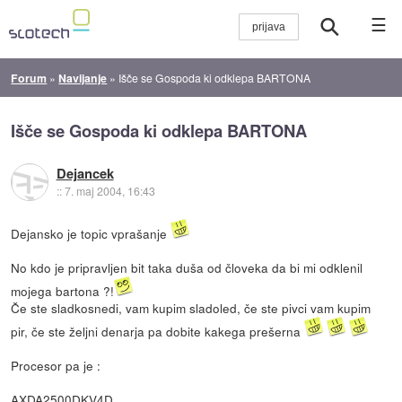
☰
Forum
»
Navijanje
»
Išče se Gospoda ki odklepa BARTONA
Išče se Gospoda ki odklepa BARTONA
Dejancek
::
7. maj 2004, 16:43
Dejansko je topic vprašanje
No kdo je pripravljen bit taka duša od človeka da bi mi odklenil
mojega bartona ?!
Če ste sladkosnedi, vam kupim sladoled, če ste pivci vam kupim
pir, če ste željni denarja pa dobite kakega prešerna
Procesor pa je :
AXDA2500DKV4D