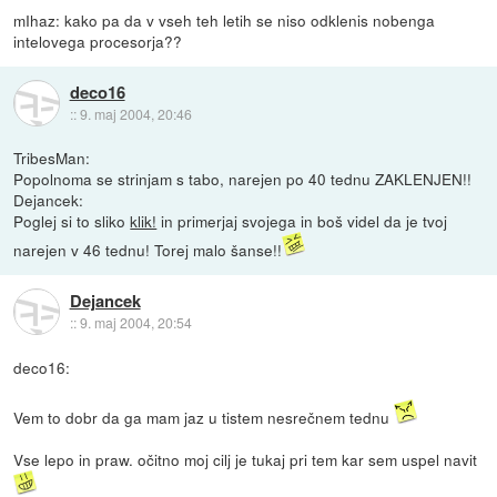
mIhaz: kako pa da v vseh teh letih se niso odklenis nobenga
intelovega procesorja??
deco16
::
9. maj 2004, 20:46
TribesMan:
Popolnoma se strinjam s tabo, narejen po 40 tednu ZAKLENJEN!!
Dejancek:
Poglej si to sliko
klik!
in primerjaj svojega in boš videl da je tvoj
narejen v 46 tednu! Torej malo šanse!!
Dejancek
::
9. maj 2004, 20:54
deco16:
Vem to dobr da ga mam jaz u tistem nesrečnem tednu
Vse lepo in praw. očitno moj cilj je tukaj pri tem kar sem uspel navit