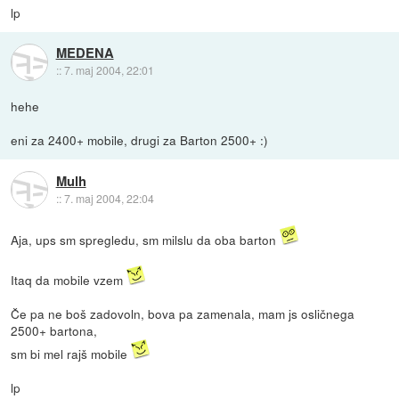
lp
MEDENA
::
7. maj 2004, 22:01
hehe
eni za 2400+ mobile, drugi za Barton 2500+ :)
Mulh
::
7. maj 2004, 22:04
Aja, ups sm spregledu, sm milslu da oba barton
Itaq da mobile vzem
Če pa ne boš zadovoln, bova pa zamenala, mam js osličnega
2500+ bartona,
sm bi mel rajš mobile
lp