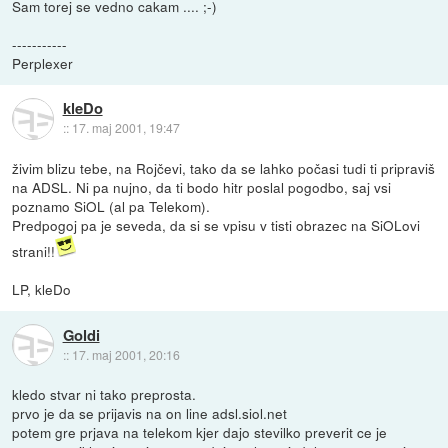
Sam torej se vedno cakam .... ;-)
-----------
Perplexer
kleDo
::
17. maj 2001, 19:47
živim blizu tebe, na Rojčevi, tako da se lahko počasi tudi ti pripraviš
na ADSL. Ni pa nujno, da ti bodo hitr poslal pogodbo, saj vsi
poznamo SiOL (al pa Telekom).
Predpogoj pa je seveda, da si se vpisu v tisti obrazec na SiOLovi
strani!!
LP, kleDo
Goldi
::
17. maj 2001, 20:16
kledo stvar ni tako preprosta.
prvo je da se prijavis na on line adsl.siol.net
potem gre prjava na telekom kjer dajo stevilko preverit ce je