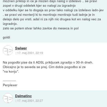
moznen priklop in ce je mozen dajo nalog v izdelavo .. se pravi
zopet v drugi oddelek kjer so nalogi za izgradnjo
v oddelku kjer se to dogaja so prav tako nalogi za izdelavo isdn-jev
. se pravi vsi monterji ki to montirajo montirajo tudi isdnje je in
delajo delo po vrsti. adsl ni za njih nic drugea kot en nalog vec za
izgradnjo.
zato se potem stvar lahko zavlce do meseca in pol
goldi
Swiwer
::
17. maj 2001, 22:19
Na pogodbi pise da ti ADSL prikljucek zgradijo v 30-ih dneh.
Obicajno je to seveda se prej. Cim dobis pogodbo si ze
"na konju".
-----------
Perplexer
Dalmatinc
::
17. maj 2001, 22:27