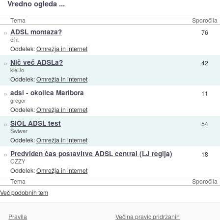
Vredno ogleda ...
Tema
Sporočila
»
ADSL montaza?
76
eiht
Oddelek:
Omrežja in internet
»
Nič več ADSLa?
42
kleDo
Oddelek:
Omrežja in internet
»
adsl - okolica Maribora
11
gregor
Oddelek:
Omrežja in internet
»
SiOL ADSL test
54
Swiwer
Oddelek:
Omrežja in internet
»
Predviden čas postavitve ADSL central (LJ regija)
18
OZZY
Oddelek:
Omrežja in internet
Tema
Sporočila
Več podobnih tem
Pravila
Večina pravic pridržanih