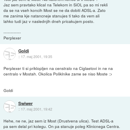
Jaz sem pravtako klical na Telekom in SiOL pa so mi rekli
da se na vseh koncih Most se ne da dobiti ADSL-a. Zato
me zanima kje natancneje stanujes ti tako da vem ali
lahko tudi jaz v naslednjih dneh pricakujem posto.
------------
Perplexer
Goldi
::
17. maj 2001, 19:35
Perplexer ti si priklopljen na censtralo na Ciglaetovi in ne na
centralo v Mostah. Okolica Poliklnike zame se niso Moste :>
Goldi
Swiwer
::
17. maj 2001, 19:42
Hehe, ne ne, jaz sem iz Most (Drustvena ulica). Test ADSL-a
pa sem delal pri kolegu. On pa stanuje poleg Klinicnega Centra.