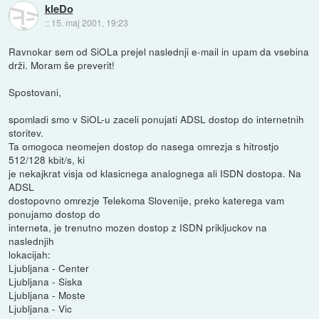
kleDo
::
15. maj 2001, 19:23
Ravnokar sem od SiOLa prejel naslednji e-mail in upam da vsebina
drži. Moram še preverit!
Spostovani,
spomladi smo v SiOL-u zaceli ponujati ADSL dostop do internetnih
storitev.
Ta omogoca neomejen dostop do nasega omrezja s hitrostjo
512/128 kbit/s, ki
je nekajkrat visja od klasicnega analognega ali ISDN dostopa. Na
ADSL
dostopovno omrezje Telekoma Slovenije, preko katerega vam
ponujamo dostop do
interneta, je trenutno mozen dostop z ISDN prikljuckov na
naslednjih
lokacijah:
Ljubljana - Center
Ljubljana - Siska
Ljubljana - Moste
Ljubljana - Vic