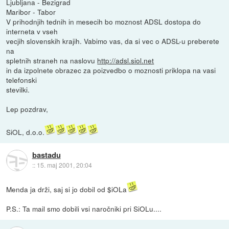
Ljubljana - Bezigrad
Maribor - Tabor
V prihodnjih tednih in mesecih bo moznost ADSL dostopa do
interneta v vseh
vecjih slovenskih krajih. Vabimo vas, da si vec o ADSL-u preberete
na
spletnih straneh na naslovu
http://adsl.siol.net
in da izpolnete obrazec za poizvedbo o moznosti priklopa na vasi
telefonski
stevilki.
Lep pozdrav,
SiOL, d.o.o.
bastadu
::
15. maj 2001, 20:04
Menda ja drži, saj si jo dobil od $iOLa
P.S.: Ta mail smo dobili vsi naročniki pri SiOLu....