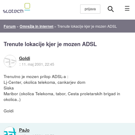
☰
Forum
»
Omrežja in internet
»
Trenute lokacije kjer je mozen ADSL
Trenute lokacije kjer je mozen ADSL
Goldi
::
11. maj 2001, 22:45
Trenutno je mozen prilop ADSL-a :
Lj-Center, okolica telekoma, cankarjev dom
Siska
Maribor (okolica Telekoma, tabor, Cesta proletarskih brigad in
okolica..)
Goldi
PaJo