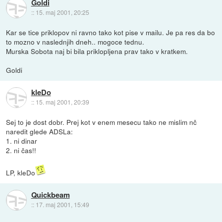
Goldi
::
15. maj 2001, 20:25
Kar se tice priklopov ni ravno tako kot pise v mailu. Je pa res da bo
to mozno v naslednjih dneh.. mogoce tednu.
Murska Sobota naj bi bila priklopljena prav tako v kratkem.
Goldi
kleDo
::
15. maj 2001, 20:39
Sej to je dost dobr. Prej kot v enem mesecu tako ne mislim nč
naredit glede ADSLa:
1. ni dinar
2. ni čas!!
LP, kleDo
Quickbeam
::
17. maj 2001, 15:49