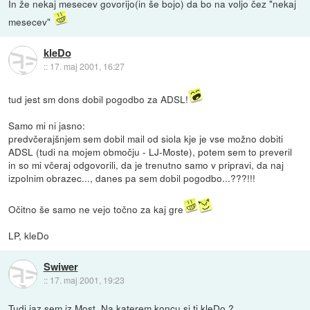
In že nekaj mesecev govorijo(in še bojo) da bo na voljo čez "nekaj
mesecev"
kleDo
::
17. maj 2001, 16:27
tud jest sm dons dobil pogodbo za ADSL!
Samo mi ni jasno:
predvčerajšnjem sem dobil mail od siola kje je vse možno dobiti
ADSL (tudi na mojem območju - LJ-Moste), potem sem to preveril
in so mi včeraj odgovorili, da je trenutno samo v pripravi, da naj
izpolnim obrazec..., danes pa sem dobil pogodbo...???!!!
Očitno še samo ne vejo točno za kaj gre
LP, kleDo
Swiwer
::
17. maj 2001, 19:23
Tudi jaz sem iz Most. Na katerem koncu si ti kleDo ?