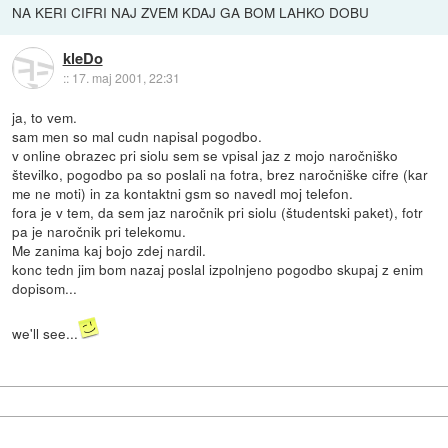
NA KERI CIFRI NAJ ZVEM KDAJ GA BOM LAHKO DOBU
kleDo
::
17. maj 2001, 22:31
ja, to vem.
sam men so mal cudn napisal pogodbo.
v online obrazec pri siolu sem se vpisal jaz z mojo naročniško
številko, pogodbo pa so poslali na fotra, brez naročniške cifre (kar
me ne moti) in za kontaktni gsm so navedl moj telefon.
fora je v tem, da sem jaz naročnik pri siolu (študentski paket), fotr
pa je naročnik pri telekomu.
Me zanima kaj bojo zdej nardil.
konc tedn jim bom nazaj poslal izpolnjeno pogodbo skupaj z enim
dopisom...
we'll see...