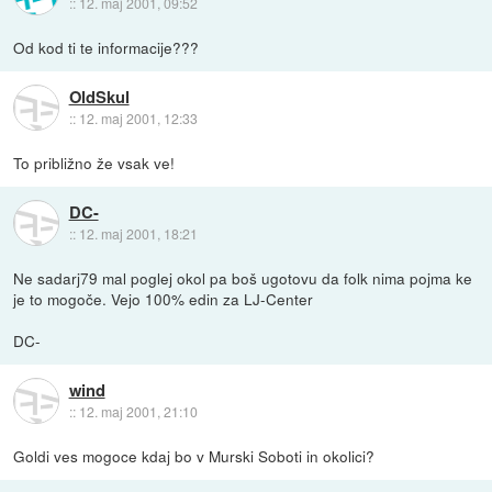
::
12. maj 2001, 09:52
Od kod ti te informacije???
OldSkul
::
12. maj 2001, 12:33
To približno že vsak ve!
DC-
::
12. maj 2001, 18:21
Ne sadarj79 mal poglej okol pa boš ugotovu da folk nima pojma ke
je to mogoče. Vejo 100% edin za LJ-Center
DC-
wind
::
12. maj 2001, 21:10
Goldi ves mogoce kdaj bo v Murski Soboti in okolici?