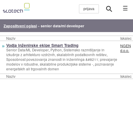
☰
Zaposlitveni oglasi
»
senior data/ml developer
Naziv
Iskalec
»
Vodja inženirske ekipe Smart Trading
NGEN
,
,
Senior Data/ML Developer
Python
Sistemsko razmišljanje in
d.o.o.
,
izkušnje z arhitekturo vzdržnih, skalabilnih podatkovnih rešitev
Sposobnost povezovanja znanosti in inženiringa &#8211; prevajanje
,
modelov v robustne, skalabilne produkcijske sisteme -
poznavanje
energetskih ali trgovalnih domen
Naziv
Iskalec