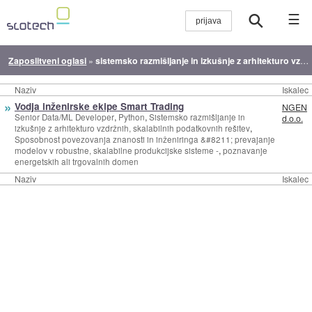
☰
Zaposlitveni oglasi
»
sistemsko razmišljanje in izkušnje z arhitekturo vzdržnih, skalabilnih podatkovnih rešitev
Naziv
Iskalec
»
Vodja inženirske ekipe Smart Trading
NGEN
,
,
Senior Data/ML Developer
Python
Sistemsko razmišljanje in
d.o.o.
,
izkušnje z arhitekturo vzdržnih, skalabilnih podatkovnih rešitev
Sposobnost povezovanja znanosti in inženiringa &#8211; prevajanje
,
modelov v robustne, skalabilne produkcijske sisteme -
poznavanje
energetskih ali trgovalnih domen
Naziv
Iskalec