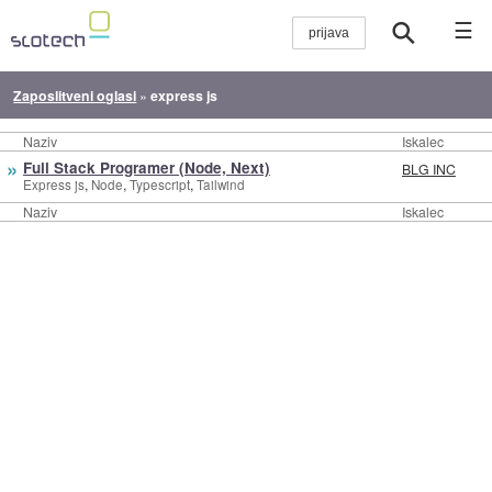
☰
Zaposlitveni oglasi
»
express js
Naziv
Iskalec
»
Full Stack Programer (Node, Next)
BLG INC
,
,
,
Express js
Node
Typescript
Tailwind
Naziv
Iskalec