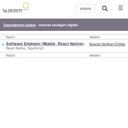
☰
Zaposlitveni oglasi
»
boerse stuttgart digital
Naziv
Iskalec
»
Software Engineer (Mobile, React Native)
Boerse Stuttgart Digital
,
React Native
TypeScript
Naziv
Iskalec