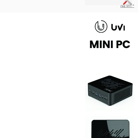
Na vrh ^