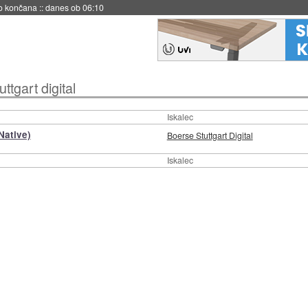
no končana
::
danes ob 06:10
ttgart digital
Iskalec
Native)
Boerse Stuttgart Digital
Iskalec