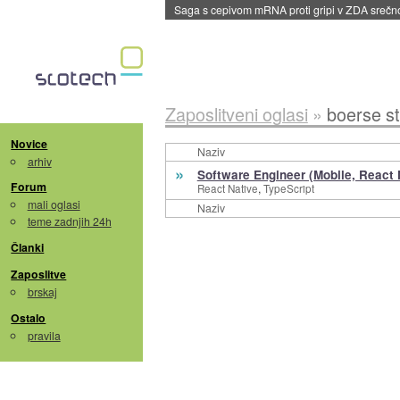
Saga s cepivom mRNA proti gripi v ZDA sreč
Zaposlitveni oglasi
»
boerse stu
Novice
Naziv
arhiv
»
Software Engineer (Mobile, React 
Forum
,
React Native
TypeScript
mali oglasi
Naziv
teme zadnjih 24h
Članki
Zaposlitve
brskaj
Ostalo
pravila