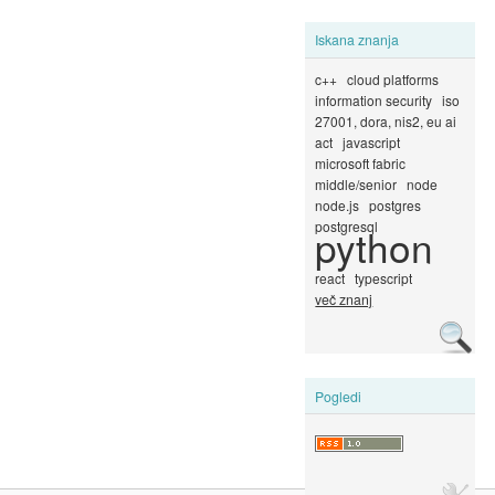
Iskana znanja
c++
cloud platforms
information security
iso
27001, dora, nis2, eu ai
act
javascript
microsoft fabric
middle/senior
node
node.js
postgres
postgresql
python
react
typescript
več znanj
Pogledi