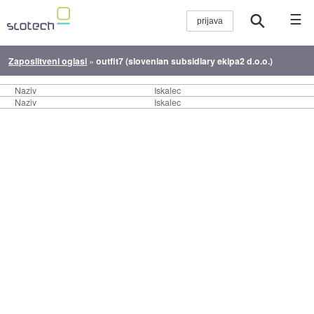
☰
Zaposlitveni oglasi
»
outfit7 (slovenian subsidiary ekipa2 d.o.o.)
Naziv
Iskalec
Naziv
Iskalec