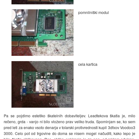
pomnilniški modul
cela kartica
Pa se pojdimo estetiko škatelnih dobaviteljev. Leadtekova škatla je, milo
rečeno, grda - vanjo ni bilo vloženo prav veliko truda. Spominjam se, ko sem
pred leti za enako vsoto denarja v tolarski protivrednosti kupil 3dfxov Voodoo3
3000. Celo pot od trgovine do doma se nisem mogel načuditi, kako lepo je