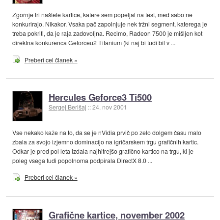
Zgornje tri naštete kartice, katere sem popeljal na test, med sabo ne
konkurirajo. Nikakor. Vsaka pač zapolnjuje nek tržni segment, katerega je
treba pokriti, da je raja zadovoljna. Recimo, Radeon 7500 je mišljen kot
direktna konkurenca Geforceu2 Titanium (ki naj bi tudi bil v ...
Preberi cel članek »
Hercules Geforce3 Ti500
Sergej Berišaj
::
24. nov 2001
Vse nekako kaže na to, da se je nVidia prvič po zelo dolgem času malo
zbala za svojo izjemno dominacijo na igričarskem trgu grafičnih kartic.
Odkar je pred pol leta izdala najhitrejšo grafično kartico na trgu, ki je
poleg vsega tudi popolnoma podpirala DirectX 8.0 ...
Preberi cel članek »
Grafične kartice, november 2002