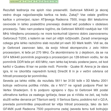
Rezultati testiranja me sploh niso presenetili. Geforce4 MX440 je skoraj
vedno druga najpočasnejša kartica na testu. Zakaj? Vse ostale grafične
kartice v primerjavi, razen ATIjevega Radeona 7500, imajo štiri teksturirne
cevovode in lahko posledično prenesejo dvakrat več podatkov v obdelavo
procesorju. Tako nam postane logično, da Geforce4 MX400 navkljub kar 100
MHz hitrejšemu procesorju ne more konkurirati izjemno dobro zasnovanemu
Geforceu3 Ti200, s katerim se meri pri višjih ločljivostih. Zaradi omenjenega
ozkega grla lahko razložimo slab rezultat pri vseh 3D Mark testih. Vidi se, da
je Geforce4 zasnovan tako, da svojo hitrost skompenzira z zelo hitrim
procesorjem, ki teče pri 270 MHz. Če skombiniramo to z dejstvom, da se na
GF4 MX440 pomnilnik pogovarja s procesorjem po 128-bitnem vodilu, ter da
pomnilnik DDR teče pri 400 MHz, nam lahko kaj kmalu postane jasno, od kod
kartici v Quakeu III kar ne poide moči. Pomnite - Quake III: Arena je že stara
igra, ki ne izkorišča naprednih funkcij DirectX 8 in je v večini odvisna od
hitrosti procesorja ter pomnilnika.
Seveda pa lahko vidite, da rezultatu 5611 ter 3130 točk v 3D Marku 2001
botruje večinoma politika nVidie, da v NV17 ne vgradi podpore Pixel ter
Vertex Shaderjem. S to podporo vgrajeno v čipu bi Geforce4 MX postal
ultimativna kartica za vsakega igričarja, česar pa si nVidia ne želi, saj hoče
služiti velike denarce pri Titanium seriji. V Serious Samu, podobno kot v Q3:A,
prevlada pomnilniška prepustnost ter višja hitrost procesorja, tako da tam
GF4MX pusti Radeona 7500 popolnoma zadaj (seveda temu tudi botrujejo