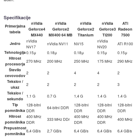
Specifikacije
nVidia
nVidia
nVidia
nVidia
ATi
Primerjalna
Geforce4
Geforce2
Geforce2
Geforce3
Radeon
tabela
MX440
MX400 64 MB
Titanium
Ti200
7500
nVidia
nVidia
Jedro
nVidia NV11
NV15
ATi R100
NV17
NV20
Tehnologija
0.15μ
0.18μ
0.18μ
0.15μ
0.15μ
Hitrost
270 MHz
200 MHz
250 MHz
175 MHz
290 MHz
procesorja
Število
2
2
4
4
2
cevovodov
Tekslov /
2
2
2
2
3
ukaz
Tekslov /
1.1 G
0.7 G
1,4 G
1.4 G
1.4 G
sekundo
Tip
128-bitni
128-bitni
128-bitni
128-bitni
64-bitni DDR
pomnilnika
DDR
DDR
DDR
DDR
Hitrost
400 MHz
400 MHz
400 MHz
333 MHz DDr
400 MHz
pomnilnika
DDR
DDR
DDR
Prepustnost
6,4 GB/s
2,7 GB/s
6,4 GB/s
6,4 GB/s
6,4 GB/s
pomnilnika