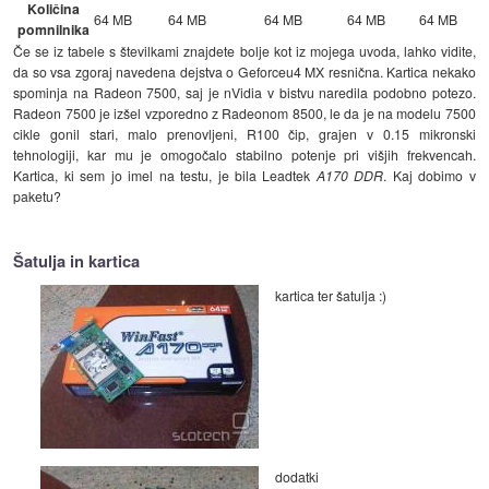
Količina
64 MB
64 MB
64 MB
64 MB
64 MB
pomnilnika
Če se iz tabele s številkami znajdete bolje kot iz mojega uvoda, lahko vidite,
da so vsa zgoraj navedena dejstva o Geforceu4 MX resnična. Kartica nekako
spominja na Radeon 7500, saj je nVidia v bistvu naredila podobno potezo.
Radeon 7500 je izšel vzporedno z Radeonom 8500, le da je na modelu 7500
cikle gonil stari, malo prenovljeni, R100 čip, grajen v 0.15 mikronski
tehnologiji, kar mu je omogočalo stabilno potenje pri višjih frekvencah.
Kartica, ki sem jo imel na testu, je bila Leadtek
A170 DDR
. Kaj dobimo v
paketu?
Šatulja in kartica
kartica ter šatulja :)
dodatki