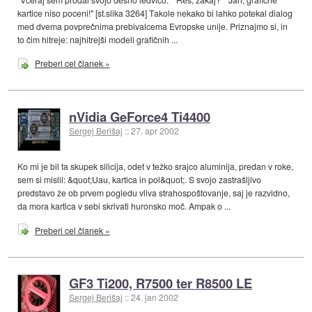
kartice niso poceni!" [st.slika 3264] Takole nekako bi lahko potekal dialog
med dvema povprečnima prebivalcema Evropske unije. Priznajmo si, in
to čim hitreje: najhitrejši modeli grafičnih ...
Preberi cel članek »
nVidia GeForce4 Ti4400
Sergej Berišaj
::
27. apr 2002
Ko mi je bil ta skupek silicija, odet v težko srajco aluminija, predan v roke,
sem si mislil: &quot;Uau, kartica in pol&quot;. S svojo zastrašljivo
predstavo že ob prvem pogledu vliva strahospoštovanje, saj je razvidno,
da mora kartica v sebi skrivati huronsko moč. Ampak o ...
Preberi cel članek »
GF3 Ti200, R7500 ter R8500 LE
Sergej Berišaj
::
24. jan 2002