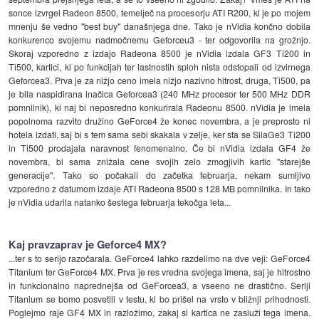
sonce izvrgel Radeon 8500, temelječ na procesorju ATI R200, ki je po mojem
mnenju še vedno "best buy" današnjega dne. Tako je nVidia končno dobila
konkurenco svojemu nadmočnemu Geforceu3 - ter odgovorila na grožnjo.
Skoraj vzporedno z izdajo Radeona 8500 je nVidia izdala GF3 Ti200 in
Ti500, kartici, ki po funkcijah ter lastnostih sploh nista odstopali od izvirnega
Geforcea3. Prva je za nižjo ceno imela nižjo nazivno hitrost, druga, Ti500, pa
je bila naspidirana inačica Geforcea3 (240 MHz procesor ter 500 MHz DDR
pomnilnik), ki naj bi neposredno konkurirala Radeonu 8500. nVidia je imela
popolnoma razvito družino GeForce4 že konec novembra, a je preprosto ni
hotela izdati, saj bi s tem sama sebi skakala v zelje, ker sta se SilaGe3 Ti200
in Ti500 prodajala naravnost fenomenalno. Če bi nVidia izdala GF4 že
novembra, bi sama znižala cene svojih zelo zmogjivih kartic "starejše
generacije". Tako so počakali do začetka februarja, nekam sumljivo
vzporedno z datumom izdaje ATI Radeona 8500 s 128 MB pomnilnika. In tako
je nVidia udarila natanko šestega februarja tekočga leta...
Kaj pravzaprav je Geforce4 MX?
...ter s to serijo razočarala. GeForce4 lahko razdelimo na dve veji: GeForce4
Titanium ter GeForce4 MX. Prva je res vredna svojega imena, saj je hitrostno
in funkcionalno naprednejša od GeForcea3, a vseeno ne drastično. Seriji
Titanium se bomo posvetili v testu, ki bo prišel na vrsto v bližnji prihodnosti.
Poglejmo raje GF4 MX in razložimo, zakaj si kartica ne zasluži tega imena.