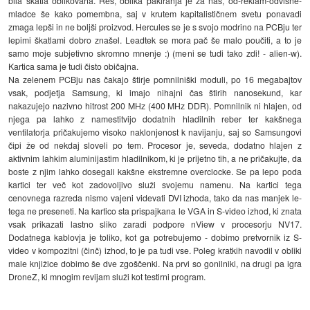
bila škatla oblikovana. Res, oblika pakiranja je za nas, od-reklam-odvisne-
mladce še kako pomembna, saj v krutem kapitalističnem svetu ponavadi
zmaga lepši in ne boljši proizvod. Hercules se je s svojo modrino na PCBju ter
lepimi škatlami dobro znašel. Leadtek se mora pač še malo poučiti, a to je
samo moje subjetivno skromno mnenje :) (meni se tudi tako zdi! - alien-w).
Kartica sama je tudi čisto običajna.
Na zelenem PCBju nas čakajo štirje pomnilniški moduli, po 16 megabajtov
vsak, podjetja Samsung, ki imajo nihajni čas štirih nanosekund, kar
nakazujejo nazivno hitrost 200 MHz (400 MHz DDR). Pomnilnik ni hlajen, od
njega pa lahko z namestitvijo dodatnih hladilnih reber ter kakšnega
ventilatorja pričakujemo visoko naklonjenost k navijanju, saj so Samsungovi
čipi že od nekdaj sloveli po tem. Procesor je, seveda, dodatno hlajen z
aktivnim lahkim aluminijastim hladilnikom, ki je prijetno tih, a ne pričakujte, da
boste z njim lahko dosegali kakšne ekstremne overclocke. Se pa lepo poda
kartici ter več kot zadovoljivo služi svojemu namenu. Na kartici tega
cenovnega razreda nismo vajeni videvati DVI izhoda, tako da nas manjek le-
tega ne preseneti. Na kartico sta prispajkana le VGA in S-video izhod, ki znata
vsak prikazati lastno sliko zaradi podpore nView v procesorju NV17.
Dodatnega kablovja je toliko, kot ga potrebujemo - dobimo pretvornik iz S-
video v kompozitni (činč) izhod, to je pa tudi vse. Poleg kratkih navodil v obliki
male knjižice dobimo še dve zgoščenki. Na prvi so gonilniki, na drugi pa igra
DroneZ, ki mnogim revijam služi kot testirni program.