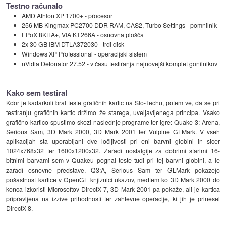
Testno računalo
AMD Athlon XP 1700+ - procesor
256 MB Kingmax PC2700 DDR RAM, CAS2, Turbo Settings - pomnilnik
EPoX 8KHA+, VIA KT266A - osnovna plošča
2x 30 GB IBM DTLA372030 - trdi disk
Windows XP Professional - operacijski sistem
nVidia Detonator 27.52 - v času testiranja najnovejši komplet gonilnikov
Kako sem testiral
Kdor je kadarkoli bral teste grafičnih kartic na Slo-Techu, potem ve, da se pri
testiranju grafičnih kartic držimo že starega, uveljavljenega principa. Vsako
grafično kartico spustimo skozi naslednje programe ter igre: Quake 3: Arena,
Serious Sam, 3D Mark 2000, 3D Mark 2001 ter Vulpine GLMark. V vseh
aplikacijah sta uporabljani dve ločljivosti pri eni barvni globini in sicer
1024x768x32 ter 1600x1200x32. Zaradi nostalgije za dobrimi starimi 16-
bitnimi barvami sem v Quakeu pognal teste tudi pri tej barvni globini, a le
zaradi osnovne predstave. Q3:A, Serious Sam ter GLMark pokažejo
pošastnost kartice v OpenGL knjižnici ukazov, medtem ko 3D Mark 2000 do
konca izkoristi Microsoftov DirectX 7, 3D Mark 2001 pa pokaže, ali je kartica
pripravljena na izzive prihodnosti ter zahtevne operacije, ki jih je prinesel
DirectX 8.