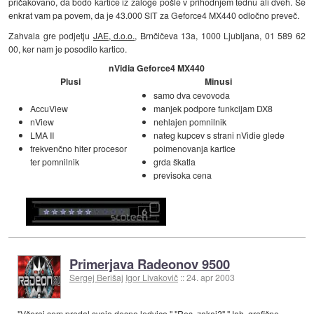
pričakovano, da bodo kartice iz zaloge pošle v prihodnjem tednu ali dveh. Še
enkrat vam pa povem, da je 43.000 SIT za Geforce4 MX440 odločno preveč.
Zahvala gre podjetju
JAE, d.o.o.
, Brnčičeva 13a, 1000 Ljubljana, 01 589 62
00, ker nam je posodilo kartico.
nVidia Geforce4 MX440
Plusi
Minusi
samo dva cevovoda
AccuView
manjek podpore funkcijam DX8
nView
nehlajen pomnilnik
LMA II
nateg kupcev s strani nVidie glede
frekvenčno hiter procesor
poimenovanja kartice
ter pomnilnik
grda škatla
previsoka cena
Primerjava Radeonov 9500
Sergej Berišaj
Igor Livakovič
::
24. apr 2003
"Včeraj sem prodal svojo desno ledvico." "Res, zakaj?" "Jah, grafične