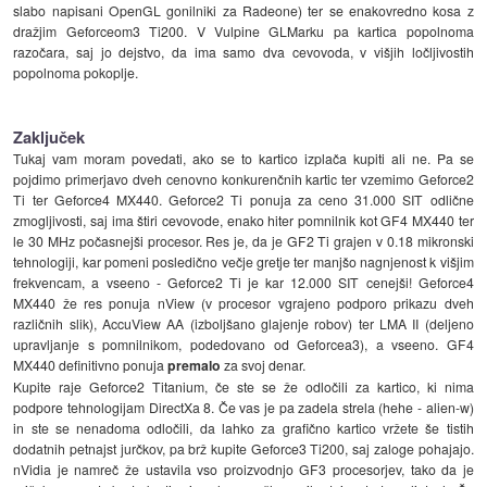
slabo napisani OpenGL gonilniki za Radeone) ter se enakovredno kosa z
dražjim Geforceom3 Ti200. V Vulpine GLMarku pa kartica popolnoma
razočara, saj jo dejstvo, da ima samo dva cevovoda, v višjih ločljivostih
popolnoma pokoplje.
Zaključek
Tukaj vam moram povedati, ako se to kartico izplača kupiti ali ne. Pa se
pojdimo primerjavo dveh cenovno konkurenčnih kartic ter vzemimo Geforce2
Ti ter Geforce4 MX440. Geforce2 Ti ponuja za ceno 31.000 SIT odlične
zmogljivosti, saj ima štiri cevovode, enako hiter pomnilnik kot GF4 MX440 ter
le 30 MHz počasnejši procesor. Res je, da je GF2 Ti grajen v 0.18 mikronski
tehnologiji, kar pomeni posledično večje gretje ter manjšo nagnjenost k višjim
frekvencam, a vseeno - Geforce2 Ti je kar 12.000 SIT cenejši! Geforce4
MX440 že res ponuja nView (v procesor vgrajeno podporo prikazu dveh
različnih slik), AccuView AA (izboljšano glajenje robov) ter LMA II (deljeno
upravljanje s pomnilnikom, podedovano od Geforcea3), a vseeno. GF4
MX440 definitivno ponuja
premalo
za svoj denar.
Kupite raje Geforce2 Titanium, če ste se že odločili za kartico, ki nima
podpore tehnologijam DirectXa 8. Če vas je pa zadela strela (hehe - alien-w)
in ste se nenadoma odločili, da lahko za grafično kartico vržete še tistih
dodatnih petnajst jurčkov, pa brž kupite Geforce3 Ti200, saj zaloge pohajajo.
nVidia je namreč že ustavila vso proizvodnjo GF3 procesorjev, tako da je