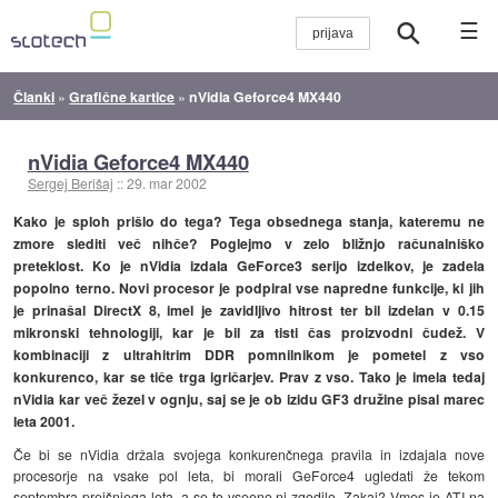
☰
Članki
»
Grafične kartice
»
nVidia Geforce4 MX440
nVidia Geforce4 MX440
Sergej Berišaj
::
29. mar 2002
Kako je sploh prišlo do tega? Tega obsednega stanja, kateremu ne
zmore slediti več nihče? Poglejmo v zelo bližnjo računalniško
preteklost. Ko je nVidia izdala GeForce3 serijo izdelkov, je zadela
popolno terno. Novi procesor je podpiral vse napredne funkcije, ki jih
je prinašal DirectX 8, imel je zavidljivo hitrost ter bil izdelan v 0.15
mikronski tehnologiji, kar je bil za tisti čas proizvodni čudež. V
kombinaciji z ultrahitrim DDR pomnilnikom je pometel z vso
konkurenco, kar se tiče trga igričarjev. Prav z vso. Tako je imela tedaj
nVidia kar več žezel v ognju, saj se je ob izidu GF3 družine pisal marec
leta 2001.
Če bi se nVidia držala svojega konkurenčnega pravila in izdajala nove
procesorje na vsake pol leta, bi morali GeForce4 ugledati že tekom
septembra prejšnjega leta, a se to vseeno ni zgodilo. Zakaj? Vmes je ATI na