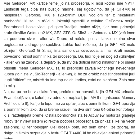
Vse Geforce4 MX kartice temeljijo na procesorju, ki nosi kodno ime NV17.
Lastnosti tega čipa nas pustijo hladne, saj ugotovimo, da je GF4MX le
naspidirani Geforce2 MX s 128-bitnim DDR vodilom ter z nekaterimi
bonbončki, ki so jih nVidiini inženirji vgradili v celotno GeForce4 serijo.
Podrobnosti boste videli pri specifikacijah malce nižje, kjer bom primerjal
krute številke Geforcea2 MX, GF2 GTS, GeSile3 ter Geforcea4 MX (več imen
za podobno stvar - alien-w). Dobro, si rečete, pa saj lahko celotno stvar
pogledamo z druge perspektive. Lahko tudi rečemo, da je GF4 MX malo
okrnjeni Geforce2 GTS, saj ima samo dva cevovoda, a ima hkrati močno
povečano hitrost pomnilnika ter procesorja. Da, tudi to je en pogled (izkrivljen
- alien-w) na zadevo, a dejstvo je, da nVidia dotični kartici nikakor ne bi smela
prisoliti imena Geforce4 MX, saj to preprosto zavaja končnega nevednega
kupca (to niste vi, Slo-Techerji - alien-w), ki bo za drobiž nad štiridesetimi jurji
kupil "štirico" ter, misleč da ima top-notch kartico, ostal na slabšem. Zato smo
tu mi :).
No, da pa ne bo vse tako črno, preidimo na novosti, ki jih GF4 MX prinaša.
Prva izboljšava, o kateri je vredno kaj napisati, je LMA II (Lightspeed Memory
Architecture II), kar je le lepo ime za upravljalec s pomnilnikom. GF4 upravlja
s pomnilnikom tako, da si breme razdeli na dva sinhrona 64-bitna kontrolerja,
ki si razdeljujeta breme. Ostala bonbončka sta še Accuview motor za glajenje
robov ter nView sistem (direktna podpora procesorja za prikaz slike na večih
zaslonih). O tehnologijah GeForcea4 bom, kot sem omenil že zgoraj, na
dolgo in široko razpravljal v testu GF4 Ti4400, ki bo objavljen enkrat prihodnji
teden.