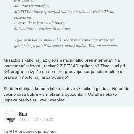
Monitor s tv tunerjem,
MOBITEL (lahko spremljaš radio s slušalko oz. gledaš TV na
pametnem),
Prenosnik; tv kartica ali internet
Računalnik; tv kartica ali internet
V glavnem tudi če nimaš elektrike in maš samo stanovanje pa
iphone (si ga polniš na sonce), moraš plačat. Taki zakon mamo.
Mi razložiš kako naj jaz gledam nacionalko prek interneta? Na
'pametnem' telefonu, recimo? Z RTV 4D aplikacijo? Tisto ki mi pri
3/4 programa izpiše da ne more predvajat ker je nek problem s
pravicami? A to naj mi zaračunajo?
Se bom strinjala ko bom lahko zadevo vklopila in gledala. Ne pa da
večino časa buljim v črn ekran z opozorilom. Ostalim nekako
uspeva predvajat _vse_ vsebine.
Spc
::
13. jun 2014, 15:22
Ta RTV prispevek je res hec.