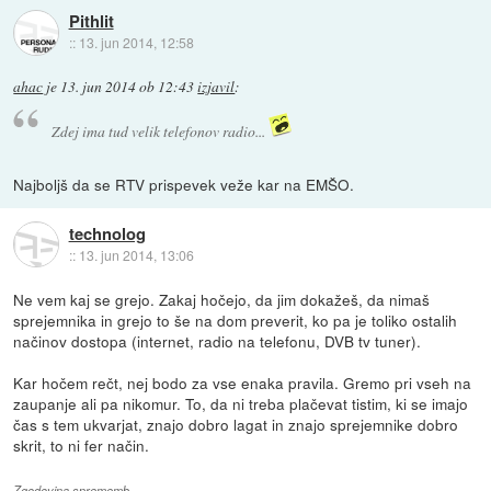
Pithlit
::
13. jun 2014, 12:58
ahac
je
13. jun 2014 ob 12:43
izjavil
:
Zdej ima tud velik telefonov radio...
Najboljš da se RTV prispevek veže kar na EMŠO.
technolog
::
13. jun 2014, 13:06
Ne vem kaj se grejo. Zakaj hočejo, da jim dokažeš, da nimaš
sprejemnika in grejo to še na dom preverit, ko pa je toliko ostalih
načinov dostopa (internet, radio na telefonu, DVB tv tuner).
Kar hočem rečt, nej bodo za vse enaka pravila. Gremo pri vseh na
zaupanje ali pa nikomur. To, da ni treba plačevat tistim, ki se imajo
čas s tem ukvarjat, znajo dobro lagat in znajo sprejemnike dobro
skrit, to ni fer način.
Zgodovina sprememb…