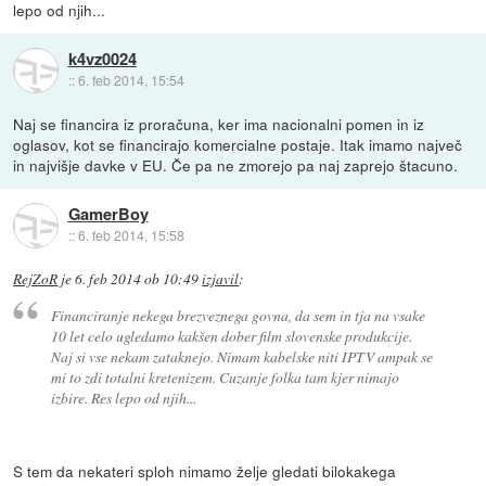
lepo od njih...
k4vz0024
::
6. feb 2014, 15:54
Naj se financira iz proračuna, ker ima nacionalni pomen in iz
oglasov, kot se financirajo komercialne postaje. Itak imamo največ
in najvišje davke v EU. Če pa ne zmorejo pa naj zaprejo štacuno.
GamerBoy
::
6. feb 2014, 15:58
RejZoR
je
6. feb 2014 ob 10:49
izjavil
:
Financiranje nekega brezveznega govna, da sem in tja na vsake
10 let celo ugledamo kakšen dober film slovenske produkcije.
Naj si vse nekam zataknejo. Nimam kabelske niti IPTV ampak se
mi to zdi totalni kretenizem. Cuzanje folka tam kjer nimajo
izbire. Res lepo od njih...
S tem da nekateri sploh nimamo želje gledati bilokakega