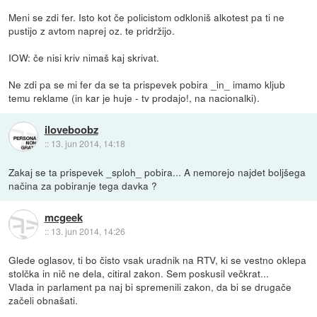
Meni se zdi fer. Isto kot če policistom odkloniš alkotest pa ti ne
pustijo z avtom naprej oz. te pridržijo.
IOW: če nisi kriv nimaš kaj skrivat.
Ne zdi pa se mi fer da se ta prispevek pobira _in_ imamo kljub
temu reklame (in kar je huje - tv prodajo!, na nacionalki).
iloveboobz
::
13. jun 2014, 14:18
Zakaj se ta prispevek _sploh_ pobira... A nemorejo najdet boljšega
načina za pobiranje tega davka ?
mcgeek
::
13. jun 2014, 14:26
Glede oglasov, ti bo čisto vsak uradnik na RTV, ki se vestno oklepa
stolčka in nič ne dela, citiral zakon. Sem poskusil večkrat...
Vlada in parlament pa naj bi spremenili zakon, da bi se drugače
začeli obnašati.