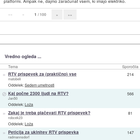
platformi. Ampak ne, dajmo zaračunat vsem, ki imajo elektriko.
««
«
1
/ 100
»
»»
Vredno ogleda ...
Tema
Sporočila
»
RTV prispevek za (praktično) vse
214
matobeli
Oddelek:
Sedem umetnosti
⊘
Kaj počne 2300 ljudi na RTV?
566
Jan50
Oddelek:
Loža
»
Zakaj je treba plačevati RTV prispevek?
81
robcek23
Oddelek:
Loža
»
Peticija za ukinitev RTV prispevka
147
radmannsdorf