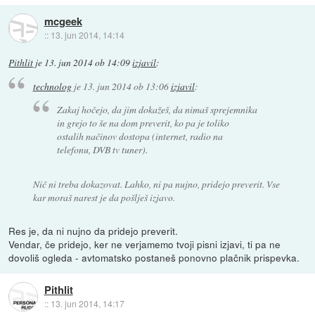
mcgeek
::
13. jun 2014, 14:14
Pithlit
je
13. jun 2014 ob 14:09
izjavil
:
technolog
je
13. jun 2014 ob 13:06
izjavil
:
Zakaj hočejo, da jim dokažeš, da nimaš sprejemnika
in grejo to še na dom preverit, ko pa je toliko
ostalih načinov dostopa (internet, radio na
telefonu, DVB tv tuner).
Nič ni treba dokazovat. Lahko, ni pa nujno, pridejo preverit. Vse
kar moraš narest je da pošlješ izjavo.
Res je, da ni nujno da pridejo preverit.
Vendar, če pridejo, ker ne verjamemo tvoji pisni izjavi, ti pa ne
dovoliš ogleda - avtomatsko postaneš ponovno plačnik prispevka.
Pithlit
::
13. jun 2014, 14:17