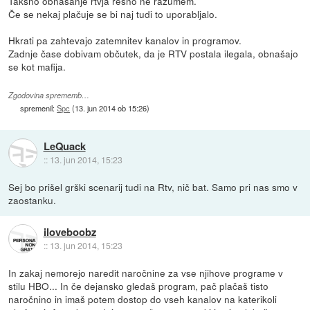
Takšno obnašanje rtvja resno ne razumem.
Če se nekaj plačuje se bi naj tudi to uporabljalo.
Hkrati pa zahtevajo zatemnitev kanalov in programov.
Zadnje čase dobivam občutek, da je RTV postala ilegala, obnašajo
se kot mafija.
Zgodovina sprememb…
spremenil:
Spc
(
13. jun 2014 ob 15:26
)
LeQuack
::
13. jun 2014, 15:23
Sej bo prišel grški scenarij tudi na Rtv, nič bat. Samo pri nas smo v
zaostanku.
iloveboobz
::
13. jun 2014, 15:23
In zakaj nemorejo naredit naročnine za vse njihove programe v
stilu HBO... In če dejansko gledaš program, pač plačaš tisto
naročnino in imaš potem dostop do vseh kanalov na katerikoli