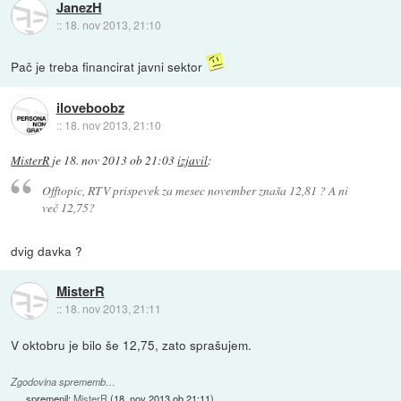
JanezH
::
18. nov 2013, 21:10
Pač je treba financirat javni sektor
iloveboobz
::
18. nov 2013, 21:10
MisterR
je
18. nov 2013 ob 21:03
izjavil
:
Offtopic, RTV prispevek za mesec november znaša 12,81 ? A ni
več 12,75?
dvig davka ?
MisterR
::
18. nov 2013, 21:11
V oktobru je bilo še 12,75, zato sprašujem.
Zgodovina sprememb…
spremenil:
MisterR
(
18. nov 2013 ob 21:11
)