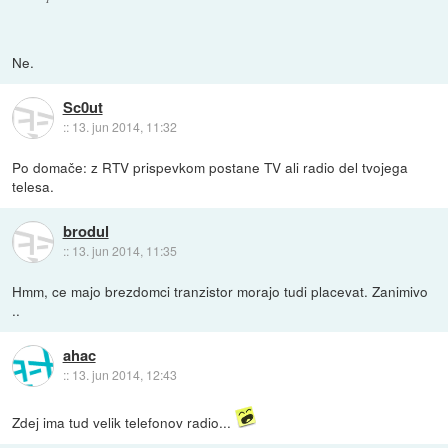
Ne.
Sc0ut
::
13. jun 2014, 11:32
Po domače: z RTV prispevkom postane TV ali radio del tvojega
telesa.
brodul
::
13. jun 2014, 11:35
Hmm, ce majo brezdomci tranzistor morajo tudi placevat. Zanimivo
..
ahac
::
13. jun 2014, 12:43
Zdej ima tud velik telefonov radio...