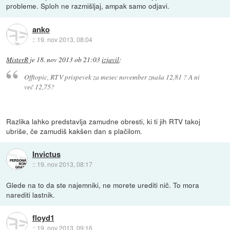
probleme. Sploh ne razmišljaj, ampak samo odjavi.
anko
::
19. nov 2013, 08:04
MisterR
je
18. nov 2013 ob 21:03
izjavil
:
Offtopic, RTV prispevek za mesec november znaša 12,81 ? A ni
več 12,75?
Razlika lahko predstavlja zamudne obresti, ki ti jih RTV takoj
ubriše, če zamudiš kakšen dan s plačilom.
Invictus
::
19. nov 2013, 08:17
Glede na to da ste najemniki, ne morete urediti nič. To mora
narediti lastnik.
floyd1
::
19. nov 2013, 09:16