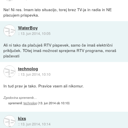
Ne! Ni res. Imam isto situacijo, torej brez TV-ja in radia in NE
placujem prispevka.
WaterBoy
::
13. jun 2014, 10:05
Ali ni tako da plačuješ RTV pispevek, samo če imaš električni
priključek. TOtej imaš možnost sprejema RTV programa, moraš
plačevati
technolog
::
13. jun 2014, 10:10
In tud prav je tako. Pravice vsem ali nikomur.
Zgodovina sprememb…
spremenil:
technolog
(
13. jun 2014 ob 10:10
)
kixs
::
13. jun 2014, 10:14