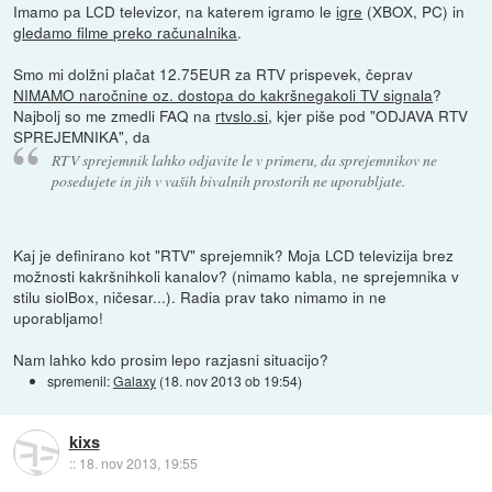
Imamo pa LCD televizor, na katerem igramo le
igre
(XBOX, PC) in
gledamo filme preko računalnika
.
Smo mi dolžni plačat 12.75EUR za RTV prispevek, čeprav
NIMAMO naročnine oz. dostopa do kakršnegakoli TV signala
?
Najbolj so me zmedli FAQ na
rtvslo.si
, kjer piše pod "ODJAVA RTV
SPREJEMNIKA", da
RTV sprejemnik lahko odjavite le v primeru, da sprejemnikov ne
posedujete in jih v vaših bivalnih prostorih ne uporabljate.
Kaj je definirano kot "RTV" sprejemnik? Moja LCD televizija brez
možnosti kakršnihkoli kanalov? (nimamo kabla, ne sprejemnika v
stilu siolBox, ničesar...). Radia prav tako nimamo in ne
uporabljamo!
Nam lahko kdo prosim lepo razjasni situacijo?
spremenil:
Galaxy
(
18. nov 2013 ob 19:54
)
kixs
::
18. nov 2013, 19:55