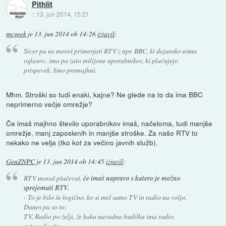
Pithlit
::
13. jun 2014, 15:21
mcgeek
je
13. jun 2014 ob 14:26
izjavil
:
Sicer pa ne moreš primerjati RTV z npr. BBC, ki dejansko nima
oglasov.. ima pa zato milijone uporabnikov, ki plačujejo
prispevek. Smo premajhni.
Mhm. Stroški so tudi enaki, kajne? Ne glede na to da ima BBC
neprimerno večje omrežje?
Če imaš majhno število uporabnikov imaš, načeloma, tudi manjše
omrežje, manj zaposlenih in manjše stroške. Za našo RTV to
nekako ne velja (tko kot za večino javnih služb).
GenZNPC
je
13. jun 2014 ob 14:45
izjavil
:
RTV moraš plačevat,
če imaš napravo s katero je možno
sprejemati RTV.
- To je bilo še logično, ko si mel samo TV in radio na voljo.
Danes pa so to:
TV, Radio po želji, že kaka navadna budilka ima radio,
avtoradio itn.