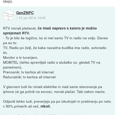
ideja).
GenZNPC
::
13. jun 2014, 14:45
RTV moraš plačevat,
če imaš napravo s katero je možno
sprejemati RTV.
- To je bilo še logično, ko si mel samo TV in radio na voljo. Danes
pa so to:
TV, Radio po želji, že kaka navadna budilka ima radio, avtoradio
itn.
Monitor s tv tunerjem,
MOBITEL (lahko spremljaš radio s slušalko oz. gledaš TV na
pametnem),
Prenosnik; tv kartica ali internet
Računalnik; tv kartica ali internet
V glavnem tudi če nimaš elektrike in maš samo stanovanje pa
iphone (si ga polniš na sonce), moraš plačat. Taki zakon mamo.
Odjaviš lahko tudi, preverjajo pa po izkušnjah in prebiranju po netu
v 90% primerih ali več,
nikoli.