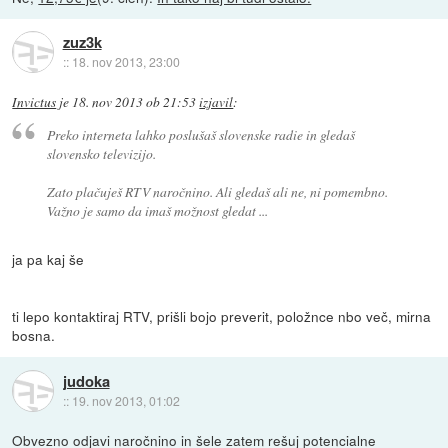
zuz3k
::
18. nov 2013, 23:00
Invictus
je
18. nov 2013 ob 21:53
izjavil
:
Preko interneta lahko poslušaš slovenske radie in gledaš
slovensko televizijo.
Zato plačuješ RTV naročnino. Ali gledaš ali ne, ni pomembno.
Važno je samo da imaš možnost gledat ...
ja pa kaj še
ti lepo kontaktiraj RTV, prišli bojo preverit, položnce nbo več, mirna
bosna.
judoka
::
19. nov 2013, 01:02
Obvezno odjavi naročnino in šele zatem rešuj potencialne