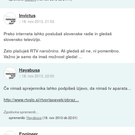
Invictus
::
18. nov 2013, 21:53
Preko interneta lahko poslušaš slovenske radie in gledaš
slovensko televizijo.
Zato plačuješ RTV naročnino. Ali gledaš ali ne, ni pomembno.
Važno je samo da imaš možnost gledat ...
Hayabusa
::
18. nov 2013, 22:00
Če nimaš sprejemnika lahko podpišeš izjavo, da nimaš tv aparata...
http://www.rtvslo.si/rtvprispevek/obraz...
Zgodovina sprememb…
spremenilo:
Hayabusa
(
18. nov 2013 ob 22:01
)
Engineer_