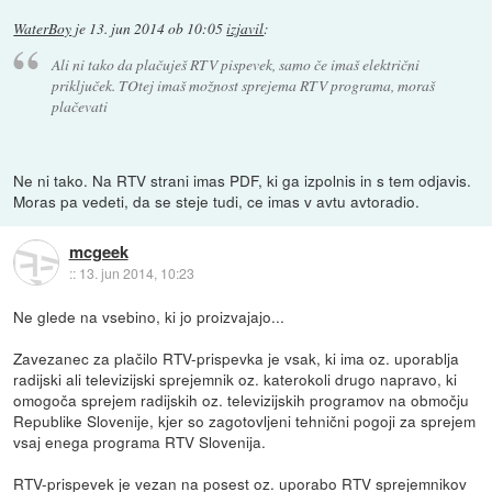
WaterBoy
je
13. jun 2014 ob 10:05
izjavil
:
Ali ni tako da plačuješ RTV pispevek, samo če imaš električni
priključek. TOtej imaš možnost sprejema RTV programa, moraš
plačevati
Ne ni tako. Na RTV strani imas PDF, ki ga izpolnis in s tem odjavis.
Moras pa vedeti, da se steje tudi, ce imas v avtu avtoradio.
mcgeek
::
13. jun 2014, 10:23
Ne glede na vsebino, ki jo proizvajajo...
Zavezanec za plačilo RTV-prispevka je vsak, ki ima oz. uporablja
radijski ali televizijski sprejemnik oz. katerokoli drugo napravo, ki
omogoča sprejem radijskih oz. televizijskih programov na območju
Republike Slovenije, kjer so zagotovljeni tehnični pogoji za sprejem
vsaj enega programa RTV Slovenija.
RTV-prispevek je vezan na posest oz. uporabo RTV sprejemnikov