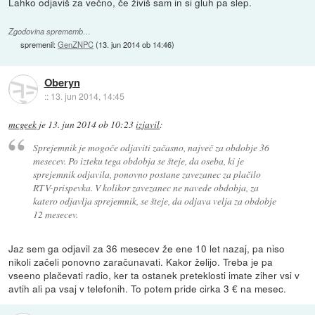
Lahko odjaviš za večno, če živiš sam in si gluh pa slep.
Zgodovina sprememb…
spremenil:
GenZNPC
(
13. jun 2014 ob 14:46
)
Oberyn
::
13. jun 2014, 14:45
mcgeek
je
13. jun 2014 ob 10:23
izjavil
:
Sprejemnik je mogoče odjaviti začasno, največ za obdobje 36
mesecev. Po izteku tega obdobja se šteje, da oseba, ki je
sprejemnik odjavila, ponovno postane zavezanec za plačilo
RTV-prispevka. V kolikor zavezanec ne navede obdobja, za
katero odjavlja sprejemnik, se šteje, da odjava velja za obdobje
12 mesecev.
Jaz sem ga odjavil za 36 mesecev že ene 10 let nazaj, pa niso
nikoli začeli ponovno zaračunavati. Kakor želijo. Treba je pa
vseeno plačevati radio, ker ta ostanek preteklosti imate ziher vsi v
avtih ali pa vsaj v telefonih. To potem pride cirka 3 € na mesec.