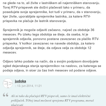
ne glede na to, ali živite v lastniškem ali najemniškem stanovanju.
Torej RTV-prispevek ste dolžni plačevati tako v primeru, da
posedujete svoje sprejemnike, kot tudi v primeru, da v stanovanju,
kjer živite, uporabljate sprejemnike lastnika, za katere RTV-
prispevka ne plačuje že lastnik stanovanja.
Sprejemnik je mogoče odjaviti začasno, največ za obdobje 36
mesecev. Po izteku tega obdobja se šteje, da oseba, ki je
sprejemnik odjavila, ponovno postane zavezanec za plačilo RTV-
prispevka. V kolikor zavezanec ne navede obdobja, za katero
odjavlja sprejemnik, se šteje, da odjava velja za obdobje 12
mesecev.
Odjavo lahko podate na način, da s svojim podpisom dovoljujete
ogled dejanskega stanja sprejemnikov na naslovu, za katerega se
podaja odjava, in sicer za čas treh mesecev od podane odjave.
judoka
::
13. jun 2014, 11:21
Ali ni tako da plačuješ RTV pispevek, samo če imaš električni
priključek. TOtej imaš možnost sprejema RTV programa, moraš
plačevati