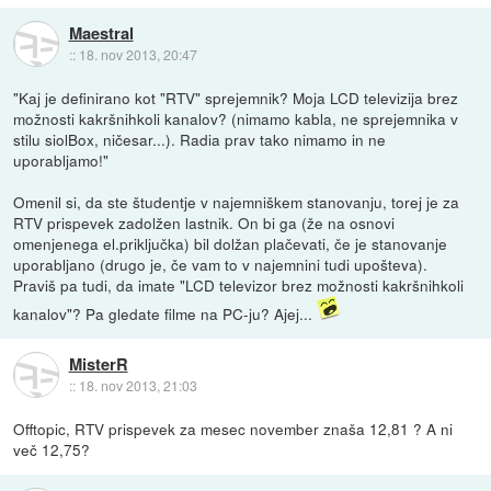
Maestral
::
18. nov 2013, 20:47
"Kaj je definirano kot "RTV" sprejemnik? Moja LCD televizija brez
možnosti kakršnihkoli kanalov? (nimamo kabla, ne sprejemnika v
stilu siolBox, ničesar...). Radia prav tako nimamo in ne
uporabljamo!"
Omenil si, da ste študentje v najemniškem stanovanju, torej je za
RTV prispevek zadolžen lastnik. On bi ga (že na osnovi
omenjenega el.priključka) bil dolžan plačevati, če je stanovanje
uporabljano (drugo je, če vam to v najemnini tudi upošteva).
Praviš pa tudi, da imate "LCD televizor brez možnosti kakršnihkoli
kanalov"? Pa gledate filme na PC-ju? Ajej...
MisterR
::
18. nov 2013, 21:03
Offtopic, RTV prispevek za mesec november znaša 12,81 ? A ni
več 12,75?