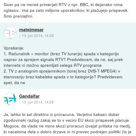
Sicer pa ne moreš primerjati RTV z npr. BBC, ki dejansko nima
oglasov.. ima pa zato milijone uporabnikov, ki plačujejo prispevek.
Smo premajhni.
matejmesar
::
13. jun 2014, 14:28
Vprašanje:
1. Računalnik + monitor (brez TV tunerja) spada v kategorijo
naprav za sprejem signala RTV? Predvidevam, da ne, saj prek
interneta ni možno spremljati celega RTV programa
2. TV z analognim sprejemnikom (torej brez DVB-T MPEG4) v
stanovanju brez kabelske spada v to kategorijo? Predvidevam
spet, da ne
Gandalfar
::
13. jun 2014, 14:28
Ja, lahko bi sel direktno iz proracuna. Verjetno kaksen dober
zgodovinski razlog zakaj se to v vecini EU skozi prispevek placuje.
Mogoce, da vlada ne more skozi proracun izvajat pritiska na medij,
ki naceloma dela v dobro drzave in ni prevec podrejen politiki (to je