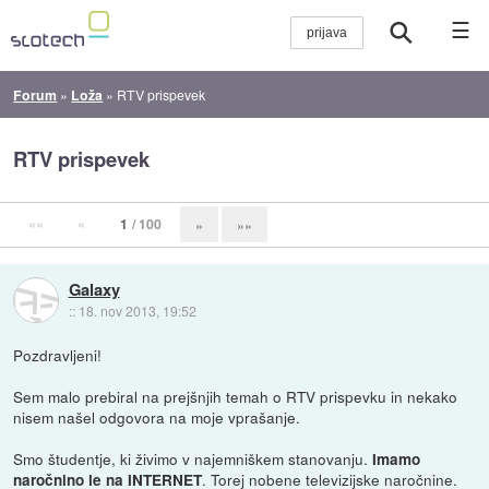
☰
Forum
»
Loža
»
RTV prispevek
RTV prispevek
««
«
1
/ 100
»
»»
Galaxy
::
18. nov 2013, 19:52
Pozdravljeni!
Sem malo prebiral na prejšnjih temah o RTV prispevku in nekako
nisem našel odgovora na moje vprašanje.
Smo študentje, ki živimo v najemniškem stanovanju.
Imamo
. Torej nobene televizijske naročnine.
naročnino le na INTERNET