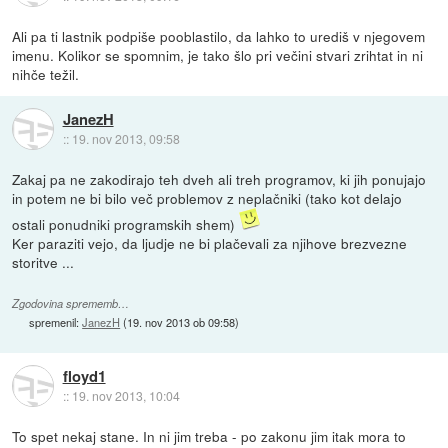
Ali pa ti lastnik podpiše pooblastilo, da lahko to urediš v njegovem
imenu. Kolikor se spomnim, je tako šlo pri večini stvari zrihtat in ni
nihče težil.
JanezH
::
19. nov 2013, 09:58
Zakaj pa ne zakodirajo teh dveh ali treh programov, ki jih ponujajo
in potem ne bi bilo več problemov z neplačniki (tako kot delajo
ostali ponudniki programskih shem)
Ker paraziti vejo, da ljudje ne bi plačevali za njihove brezvezne
storitve ...
Zgodovina sprememb…
spremenil:
JanezH
(
19. nov 2013 ob 09:58
)
floyd1
::
19. nov 2013, 10:04
To spet nekaj stane. In ni jim treba - po zakonu jim itak mora to