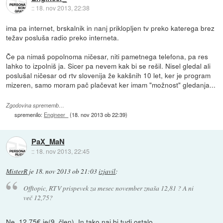
::
18. nov 2013, 22:38
ima pa internet, brskalnik in nanj priklopljen tv preko katerega brez
težav posluša radio preko interneta.
Če pa nimaš popolnoma ničesar, niti pametnega telefona, pa res
lahko to izpolniš ja. Sicer pa nevem kak bi se rešil. Nisel gledal ali
poslušal ničesar od rtv slovenija že kakšnih 10 let, ker je program
mizeren, samo moram pač plačevat ker imam "možnost" gledanja...
Zgodovina sprememb…
spremenilo:
Engineer_
(
18. nov 2013 ob 22:39
)
PaX_MaN
::
18. nov 2013, 22:45
MisterR
je
18. nov 2013 ob 21:03
izjavil
:
Offtopic, RTV prispevek za mesec november znaša 12,81 ? A ni
več 12,75?
Ne,
12,75€ je
(9. člen).
In tako naj bi tudi ostalo.