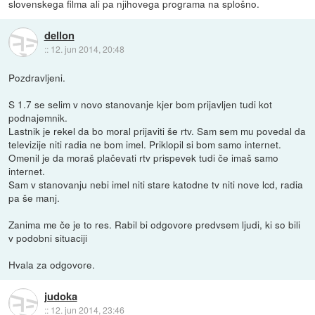
slovenskega filma ali pa njihovega programa na splošno.
dellon
::
12. jun 2014, 20:48
Pozdravljeni.
S 1.7 se selim v novo stanovanje kjer bom prijavljen tudi kot
podnajemnik.
Lastnik je rekel da bo moral prijaviti še rtv. Sam sem mu povedal da
televizije niti radia ne bom imel. Priklopil si bom samo internet.
Omenil je da moraš plačevati rtv prispevek tudi če imaš samo
internet.
Sam v stanovanju nebi imel niti stare katodne tv niti nove lcd, radia
pa še manj.
Zanima me če je to res. Rabil bi odgovore predvsem ljudi, ki so bili
v podobni situaciji
Hvala za odgovore.
judoka
::
12. jun 2014, 23:46