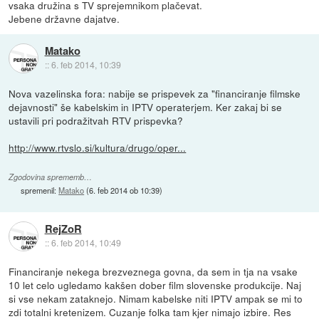
vsaka družina s TV sprejemnikom plačevat.
Jebene državne dajatve.
Matako
::
6. feb 2014, 10:39
Nova vazelinska fora: nabije se prispevek za "financiranje filmske
dejavnosti" še kabelskim in IPTV operaterjem. Ker zakaj bi se
ustavili pri podražitvah RTV prispevka?
http://www.rtvslo.si/kultura/drugo/oper...
Zgodovina sprememb…
spremenil:
Matako
(
6. feb 2014 ob 10:39
)
RejZoR
::
6. feb 2014, 10:49
Financiranje nekega brezveznega govna, da sem in tja na vsake
10 let celo ugledamo kakšen dober film slovenske produkcije. Naj
si vse nekam zataknejo. Nimam kabelske niti IPTV ampak se mi to
zdi totalni kretenizem. Cuzanje folka tam kjer nimajo izbire. Res