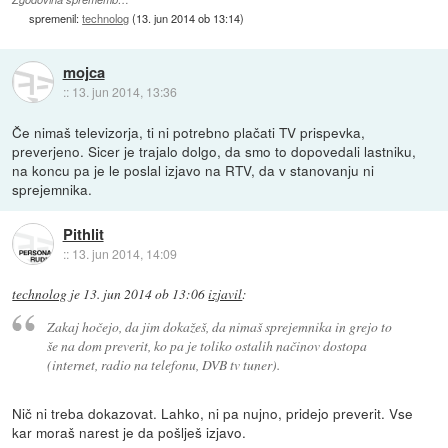
spremenil:
technolog
(
13. jun 2014 ob 13:14
)
mojca
::
13. jun 2014, 13:36
Če nimaš televizorja, ti ni potrebno plačati TV prispevka,
preverjeno. Sicer je trajalo dolgo, da smo to dopovedali lastniku,
na koncu pa je le poslal izjavo na RTV, da v stanovanju ni
sprejemnika.
Pithlit
::
13. jun 2014, 14:09
technolog
je
13. jun 2014 ob 13:06
izjavil
:
Zakaj hočejo, da jim dokažeš, da nimaš sprejemnika in grejo to
še na dom preverit, ko pa je toliko ostalih načinov dostopa
(internet, radio na telefonu, DVB tv tuner).
Nič ni treba dokazovat. Lahko, ni pa nujno, pridejo preverit. Vse
kar moraš narest je da pošlješ izjavo.