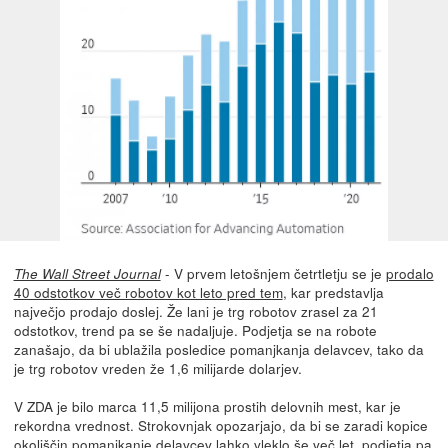
- V prvem letošnjem četrtletju se je
prodalo
The Wall Street Journal
40 odstotkov več robotov kot leto pred tem
, kar predstavlja
največjo prodajo doslej. Že lani je trg robotov zrasel za 21
odstotkov, trend pa se še nadaljuje. Podjetja se na robote
zanašajo, da bi ublažila posledice pomanjkanja delavcev, tako da
je trg robotov vreden že 1,6 milijarde dolarjev.
V ZDA je bilo marca 11,5 milijona prostih delovnih mest, kar je
rekordna vrednost. Strokovnjak opozarjajo, da bi se zaradi kopice
okoliščin pomanjkanje delavcev lahko vleklo še več let, podjetja pa