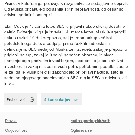
Pismo, v katerem ga pozivajo k razjasnitvi, so sedaj javno objavili.
Od Muska pričakujejo pojasnila štirih nepravilnosti, od česar so
odvisni nadaljnji postopki.
Elon Musk je 4. aprila letos SEC-u prijavil nakup skoraj desetine
delnic Twitterja, ki ga je izvedel 14. marca letos. Musk je agenciji
nakup razkril 10 dni prepozno, saj je treba nakup več kot
petodstotnega deleža podjetja javno razkriti tudi ostalim
delničarjem. SEC sedaj od Muska želi izvedeti, zakaj je prepozno
priglasil nakup, zakaj je izpolnil napačen obrazec, in sicer
namenjenega pasivnim investitorjem, medtem ko je sam aktivni
investitor, in zakaj ni izpolnil vseh polj s potrebnimi podatki. Jasno
je že, da je Musk prekršil zakonodajo pri prijavi nakupa, zato je
sedaj od njegovega sodelovanja s SEC-om in SEC-a odvisno, ali
in v...
5 komentarjev
Preberi več
Pravila
Večina pravic pridržanih
Odgovornost
Oglaševanje