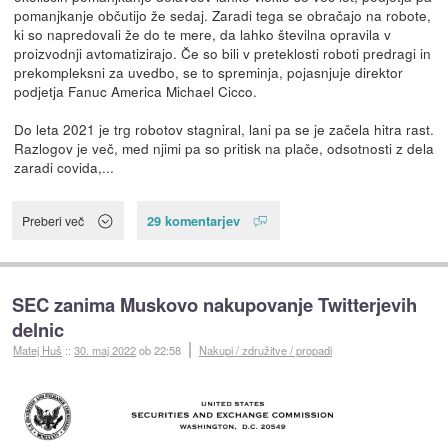
pomanjkanje občutijo že sedaj. Zaradi tega se obračajo na robote,
ki so napredovali že do te mere, da lahko številna opravila v
proizvodnji avtomatizirajo. Če so bili v preteklosti roboti predragi in
prekompleksni za uvedbo, se to spreminja, pojasnjuje direktor
podjetja Fanuc America Michael Cicco.
Do leta 2021 je trg robotov stagniral, lani pa se je začela hitra rast.
Razlogov je več, med njimi pa so pritisk na plače, odsotnosti z dela
zaradi covida,...
29 komentarjev
Preberi več
SEC zanima Muskovo nakupovanje Twitterjevih
delnic
Matej Huš
::
30. maj 2022
ob 22:58
Nakupi / združitve / propadi