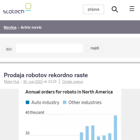
☰
Novice
»
Arhiv novic
Išči:
Prodaja robotov rekordno raste
Matej Huš
::
30. maj 2022
ob 23:25
Ostale najave