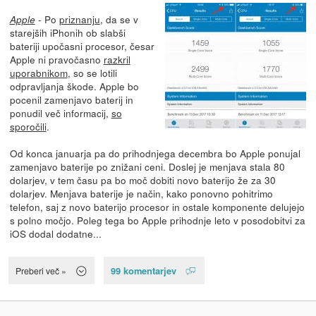
- Po
priznanju
, da se v
Apple
starejših iPhonih ob slabši
bateriji upočasni procesor, česar
Apple ni pravočasno
razkril
uporabnikom
, so se lotili
odpravljanja škode. Apple bo
pocenil zamenjavo baterij in
ponudil več informacij,
so
sporočili
.
Od konca januarja pa do prihodnjega decembra bo Apple ponujal
zamenjavo baterije po znižani ceni. Doslej je menjava stala 80
dolarjev, v tem času pa bo moč dobiti novo baterijo že za 30
dolarjev. Menjava baterije je način, kako ponovno pohitrimo
telefon, saj z novo baterijo procesor in ostale komponente delujejo
s polno močjo. Poleg tega bo Apple prihodnje leto v posodobitvi za
iOS dodal dodatne...
99 komentarjev
Preberi več »