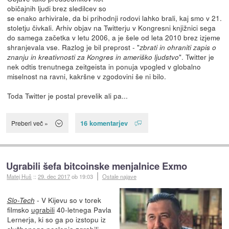
običajnih ljudi brez sledilcev so
se enako arhivirale, da bi prihodnji rodovi lahko brali, kaj smo v 21.
stoletju čivkali. Arhiv objav na Twitterju v Kongresni knjižnici sega
do samega začetka v letu 2006, a je šele od leta 2010 brez izjeme
shranjevala vse. Razlog je bil preprost - "
zbrati in ohraniti zapis o
". Twitter je
znanju in kreativnosti za Kongres in ameriško ljudstvo
nek odtis trenutnega zeitgeista in ponuja vpogled v globalno
miselnost na ravni, kakršne v zgodovini še ni bilo.
Toda Twitter je postal prevelik ali pa...
16 komentarjev
Preberi več »
Ugrabili šefa bitcoinske menjalnice Exmo
Matej Huš
::
29. dec 2017
ob 19:03
Ostale najave
- V Kijevu so v torek
Slo-Tech
filmsko
ugrabili
40-letnega Pavla
Lernerja, ki so ga po izstopu iz
službenega poslopja zgrabili