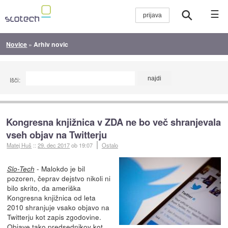
☰
Novice
»
Arhiv novic
Išči:
Kongresna knjižnica v ZDA ne bo več shranjevala
vseh objav na Twitterju
Matej Huš
::
29. dec 2017
ob 19:07
Ostalo
- Malokdo je bil
Slo-Tech
pozoren, čeprav dejstvo nikoli ni
bilo skrito, da ameriška
Kongresna knjižnica od leta
2010 shranjuje vsako objavo na
Twitterju kot zapis zgodovine.
Objave tako predsednikov kot