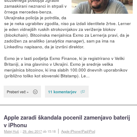
zamaskirani neznanci in strpali v
črnega mercedes-benza.
Ukrajinska policija je potrdila, da
se je neka ugrabitev zgodila, niso pa izdali identitete žrtve. Lerner
je eden vidnejših ruskih strokovnjakov za veriženje blokov
(
). Bitcoinska menjalnica Exmo za Lernerja pravi, da je
blockchain
zadolžen za analitiko (
), sam pa ima na
analytics manager
LinkedInu napisano, da je izvršni direktor.
Exmo je v lasti podjetja Exmo Finance, ki je registrirano v Veliki
Britaniji, a ima glavnino v Ukrajini. Exmo je srednje velika
menjalnica bitcoinov, ki ima slabih 100.000 dnevnih uporabnikov
(približno toliko kot slovenski Bitstamp). Le...
11 komentarjev
Preberi več »
Apple zaradi škandala pocenil zamenjavo baterij
v iPhonu
Matej Huš
::
29. dec 2017
ob 15:18
Apple iPhone/iPad/iPod