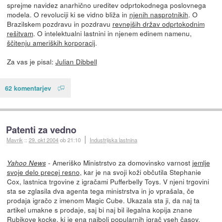
sprejme navidez anarhično ureditev odprtokodnega poslovnega
modela. O revoluciji ki se vidno bliža in
njenih nasprotnikih
. O
Brazilskem pozdravu in pozdravu
revnejših držav odprtokodnim
rešitvam
. O intelektualni lastnini in njenem edinem namenu,
ščitenju ameriških korporacij
.
Za vas je pisal:
Julian Dibbell
62 komentarjev
Patenti za vedno
Mavrik
::
29. okt 2004
ob 21:10
Industrijska lastnina
- Ameriško Ministrstvo za domovinsko varnost
jemlje
Yahoo News
svoje delo precej resno
, kar je na svoji koži občutila Stephanie
Cox, lastnica trgovine z igračami Pufferbelly Toys. V njeni trgovini
sta se zglasila dva agenta tega ministrstva in jo vprašala, če
prodaja igračo z imenom Magic Cube. Ukazala sta ji, da naj ta
artikel umakne s prodaje, saj bi naj bil ilegalna kopija znane
Rubikove kocke, ki je ena najbolj popularnih igrač vseh časov.