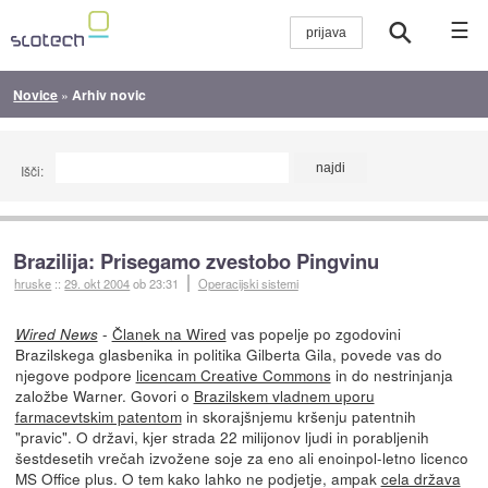
☰
Novice
»
Arhiv novic
Išči:
Brazilija: Prisegamo zvestobo Pingvinu
hruske
::
29. okt 2004
ob 23:31
Operacijski sistemi
-
Članek na Wired
vas popelje po zgodovini
Wired News
Brazilskega glasbenika in politika Gilberta Gila, povede vas do
njegove podpore
licencam Creative Commons
in do nestrinjanja
založbe Warner. Govori o
Brazilskem vladnem uporu
farmacevtskim patentom
in skorajšnjemu kršenju patentnih
"pravic". O državi, kjer strada 22 milijonov ljudi in porabljenih
šestdesetih vrečah izvožene soje za eno ali enoinpol-letno licenco
MS Office plus. O tem kako lahko ne podjetje, ampak
cela država