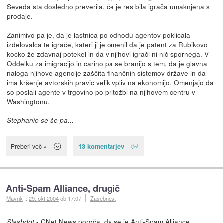
Seveda sta dosledno preverila, če je res bila igrača umaknjena s
prodaje.
Zanimivo pa je, da je lastnica po odhodu agentov poklicala
izdelovalca te igrače, kateri ji je omenil da je patent za Rubikovo
kocko že zdavnaj potekel in da v njihovi igrači ni nič spornega. V
Oddelku za imigracijo in carino pa se branijo s tem, da je glavna
naloga njihove agencije zaščita finančnih sistemov države in da
ima kršenje avtorskih pravic velik vpliv na ekonomijo. Omenjajo da
so poslali agente v trgovino po pritožbi na njihovem centru v
Washingtonu.
Stephanie se še pa...
13 komentarjev
Preberi več »
Anti-Spam Alliance, drugič
Mavrik
::
29. okt 2004
ob 17:07
Zasebnost
-
CNet News
poroča, da se je Anti-Spam Alliance,
Slashdot