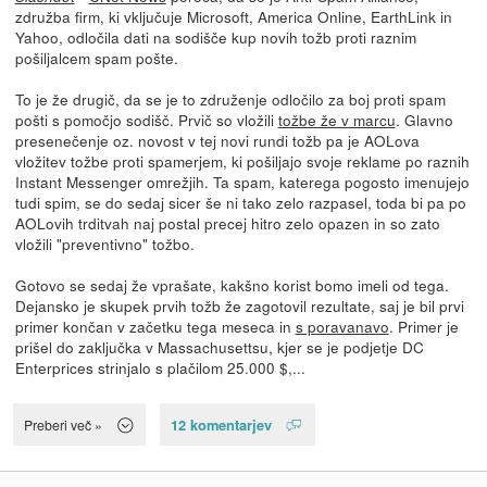
združba firm, ki vključuje Microsoft, America Online, EarthLink in
Yahoo, odločila dati na sodišče kup novih tožb proti raznim
pošiljalcem spam pošte.
To je že drugič, da se je to združenje odločilo za boj proti spam
pošti s pomočjo sodišč. Prvič so vložili
tožbe že v marcu
. Glavno
presenečenje oz. novost v tej novi rundi tožb pa je AOLova
vložitev tožbe proti spamerjem, ki pošiljajo svoje reklame po raznih
Instant Messenger omrežjih. Ta spam, katerega pogosto imenujejo
tudi spim, se do sedaj sicer še ni tako zelo razpasel, toda bi pa po
AOLovih trditvah naj postal precej hitro zelo opazen in so zato
vložili "preventivno" tožbo.
Gotovo se sedaj že vprašate, kakšno korist bomo imeli od tega.
Dejansko je skupek prvih tožb že zagotovil rezultate, saj je bil prvi
primer končan v začetku tega meseca in
s poravanavo
. Primer je
prišel do zaključka v Massachusettsu, kjer se je podjetje DC
Enterprices strinjalo s plačilom 25.000 $,...
12 komentarjev
Preberi več »