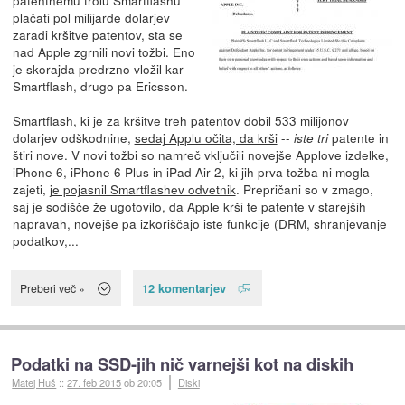
plačati pol milijarde dolarjev
zaradi kršitve patentov, sta se
nad Apple zgrnili novi tožbi. Eno
je skorajda predrzno vložil kar
Smartflash, drugo pa Ericsson.
Smartflash, ki je za kršitve treh patentov dobil 533 milijonov
dolarjev odškodnine,
sedaj Applu očita, da krši
--
patente in
iste tri
štiri nove. V novi tožbi so namreč vključili novejše Applove izdelke,
iPhone 6, iPhone 6 Plus in iPad Air 2, ki jih prva tožba ni mogla
zajeti,
je pojasnil Smartflashev odvetnik
. Prepričani so v zmago,
saj je sodišče že ugotovilo, da Apple krši te patente v starejših
napravah, novejše pa izkoriščajo iste funkcije (DRM, shranjevanje
podatkov,...
12 komentarjev
Preberi več »
Podatki na SSD-jih nič varnejši kot na diskih
Matej Huš
::
27. feb 2015
ob 20:05
Diski