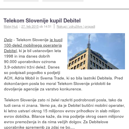
Telekom Slovenije kupil Debitel
Matej Huš
::
27. feb 2015
ob 14:51
Nakupi / združitve / propadi
- Telekom Slovenije
je kupil
Delo
100-delež mobilnega operaterja
Debitel
, ki je bil ustanovljen leta
1998 in ima danes dobrih
90.000 uporabnikov oziroma
3,9-odstotni tržni delež. Danes
so podpisali pogodbo s podjetji
ACH, Adria Mobil in Svema Trade, ki so bila lastniki Debitela. Pred
dokončanjem posla bo moral Telekom Slovenije pridobiti še
dovoljenje agencije za varstvo konkurence.
Telekom Slovenije zato ni želel razkriti podrobnosti posla, tako da
tudi cena ni znana. Vemo pa, da je Debitel butični mobilni operater,
ki letno ustvari okrog 15 milijonov evrov prihodkov in slab milijon
evrov dobička. Bilance kaže, da ima podjetje okrog osem milijonov
evrov premoženja in da nima večjih dolgov. Za Debitelove
uporabnike sprememb za zdaj ne bo,...