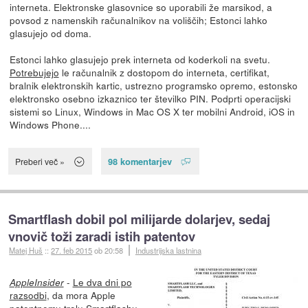
interneta. Elektronske glasovnice so uporabili že marsikod, a
povsod z namenskih računalnikov na voliščih; Estonci lahko
glasujejo od doma.
Estonci lahko glasujejo prek interneta od koderkoli na svetu.
Potrebujejo
le računalnik z dostopom do interneta, certifikat,
bralnik elektronskih kartic, ustrezno programsko opremo, estonsko
elektronsko osebno izkaznico ter številko PIN. Podprti operacijski
sistemi so Linux, Windows in Mac OS X ter mobilni Android, iOS in
Windows Phone....
98 komentarjev
Preberi več »
Smartflash dobil pol milijarde dolarjev, sedaj
vnovič toži zaradi istih patentov
Matej Huš
::
27. feb 2015
ob 20:58
Industrijska lastnina
-
Le dva dni po
AppleInsider
razsodbi
, da mora Apple
patentnemu trolu Smartflashu