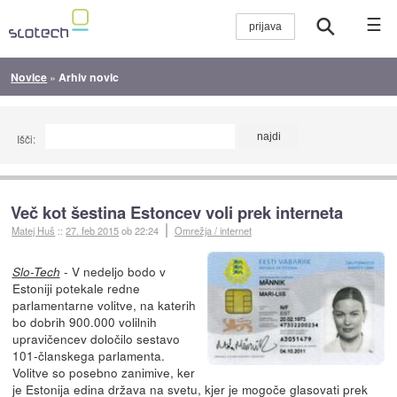
☰
Novice
»
Arhiv novic
Išči:
Več kot šestina Estoncev voli prek interneta
Matej Huš
::
27. feb 2015
ob 22:24
Omrežja / internet
- V nedeljo bodo v
Slo-Tech
Estoniji potekale redne
parlamentarne volitve, na katerih
bo dobrih 900.000 volilnih
upravičencev določilo sestavo
101-članskega parlamenta.
Volitve so posebno zanimive, ker
je Estonija edina država na svetu, kjer je mogoče glasovati prek