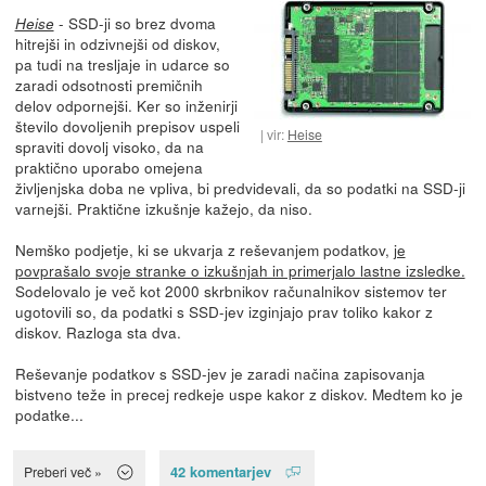
- SSD-ji so brez dvoma
Heise
hitrejši in odzivnejši od diskov,
pa tudi na tresljaje in udarce so
zaradi odsotnosti premičnih
delov odpornejši. Ker so inženirji
število dovoljenih prepisov uspeli
vir:
Heise
spraviti dovolj visoko, da na
praktično uporabo omejena
življenjska doba ne vpliva, bi predvidevali, da so podatki na SSD-ji
varnejši. Praktične izkušnje kažejo, da niso.
Nemško podjetje, ki se ukvarja z reševanjem podatkov,
je
povprašalo svoje stranke o izkušnjah in primerjalo lastne izsledke.
Sodelovalo je več kot 2000 skrbnikov računalnikov sistemov ter
ugotovili so, da podatki s SSD-jev izginjajo prav toliko kakor z
diskov. Razloga sta dva.
Reševanje podatkov s SSD-jev je zaradi načina zapisovanja
bistveno teže in precej redkeje uspe kakor z diskov. Medtem ko je
podatke...
42 komentarjev
Preberi več »