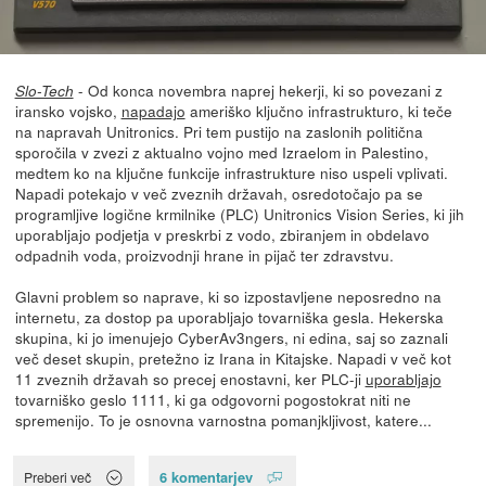
- Od konca novembra naprej hekerji, ki so povezani z
Slo-Tech
iransko vojsko,
napadajo
ameriško ključno infrastrukturo, ki teče
na napravah Unitronics. Pri tem pustijo na zaslonih politična
sporočila v zvezi z aktualno vojno med Izraelom in Palestino,
medtem ko na ključne funkcije infrastrukture niso uspeli vplivati.
Napadi potekajo v več zveznih državah, osredotočajo pa se
programljive logične krmilnike (PLC) Unitronics Vision Series, ki jih
uporabljajo podjetja v preskrbi z vodo, zbiranjem in obdelavo
odpadnih voda, proizvodnji hrane in pijač ter zdravstvu.
Glavni problem so naprave, ki so izpostavljene neposredno na
internetu, za dostop pa uporabljajo tovarniška gesla. Hekerska
skupina, ki jo imenujejo CyberAv3ngers, ni edina, saj so zaznali
več deset skupin, pretežno iz Irana in Kitajske. Napadi v več kot
11 zveznih državah so precej enostavni, ker PLC-ji
uporabljajo
tovarniško geslo 1111, ki ga odgovorni pogostokrat niti ne
spremenijo. To je osnovna varnostna pomanjkljivost, katere...
6 komentarjev
Preberi več