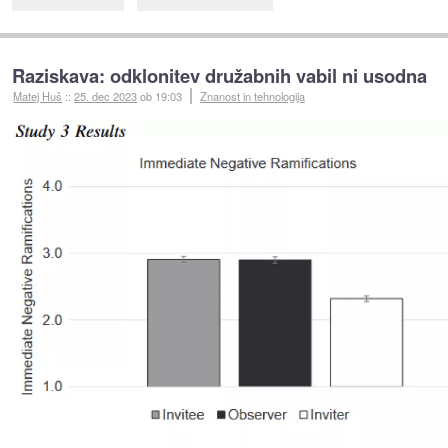
Raziskava: odklonitev družabnih vabil ni usodna
Matej Huš
::
25. dec 2023
ob 19:03
Znanost in tehnologija