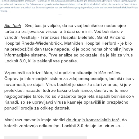
- Svoj čas je veljalo, da so vsaj bolnišnice nedostojne
Slo-Tech
tarče za izsiljevalske viruse, a ti časi so minili. Več bolnišnic v
vzhodni Vestfaliji - Franzikus Hospital Bielefeld, Sankt Vinzenz
Hospital Rheda-Wiedenbrück, Mathilden Hospital Herford - je bilo
na predbožični dan tarče napada, ki je popolnoma ohromil njihove
informacijske sisteme. Prve analize so pokazale, da je šlo za virus
Lockbit 3.0
, ki je zaklenil vse podatke.
Vzpostavili so krizni štab, ki analizira situacijo in išče rešitev.
Čeprav je informacijski sistem za zdaj onesposobljen, bolniki niso v
nevarnosti, so dejali. Virus Lockbit je sicer že stari znanec, ki je v
preteklosti napadel tudi že kakšno bolnišnico, dasiravno to niso
najpogostejše tarče. Ko so v začetku tega leta napadli bolnišnico v
Kanadi, so se upravljavci virusa kasneje
opravičili
in brezplačno
ponudili orodje za odklep datotek.
Manj razumevanja imajo storilci
do drugih komercialnih tarč
, do
katerih zahtevajo odkupnino. Lockbit 3.0 deluje kot virus za...