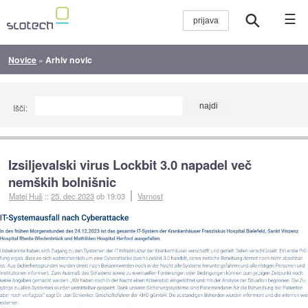
☰
Novice
»
Arhiv novic
Išči:
Izsiljevalski virus Lockbit 3.0 napadel več
nemških bolnišnic
Matej Huš
::
25. dec 2023
ob 19:03
Varnost