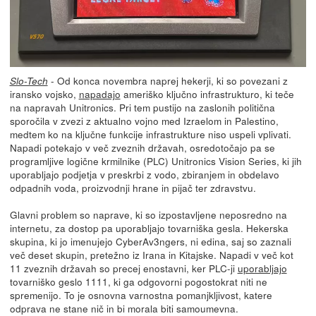
- Od konca novembra naprej hekerji, ki so povezani z
Slo-Tech
iransko vojsko,
napadajo
ameriško ključno infrastrukturo, ki teče
na napravah Unitronics. Pri tem pustijo na zaslonih politična
sporočila v zvezi z aktualno vojno med Izraelom in Palestino,
medtem ko na ključne funkcije infrastrukture niso uspeli vplivati.
Napadi potekajo v več zveznih državah, osredotočajo pa se
programljive logične krmilnike (PLC) Unitronics Vision Series, ki jih
uporabljajo podjetja v preskrbi z vodo, zbiranjem in obdelavo
odpadnih voda, proizvodnji hrane in pijač ter zdravstvu.
Glavni problem so naprave, ki so izpostavljene neposredno na
internetu, za dostop pa uporabljajo tovarniška gesla. Hekerska
skupina, ki jo imenujejo CyberAv3ngers, ni edina, saj so zaznali
več deset skupin, pretežno iz Irana in Kitajske. Napadi v več kot
11 zveznih državah so precej enostavni, ker PLC-ji
uporabljajo
tovarniško geslo 1111, ki ga odgovorni pogostokrat niti ne
spremenijo. To je osnovna varnostna pomanjkljivost, katere
odprava ne stane nič in bi morala biti samoumevna.