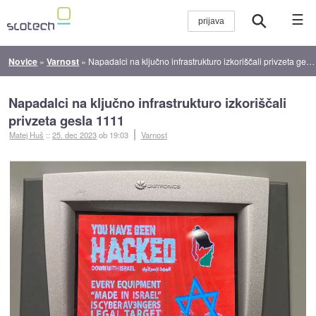
☰
Novice
»
Varnost
»
Napadalci na ključno infrastrukturo izkoriščali privzeta gesla 1111
Napadalci na ključno infrastrukturo izkoriščali
privzeta gesla 1111
Matej Huš
::
25. dec 2023
ob 19:03
Varnost