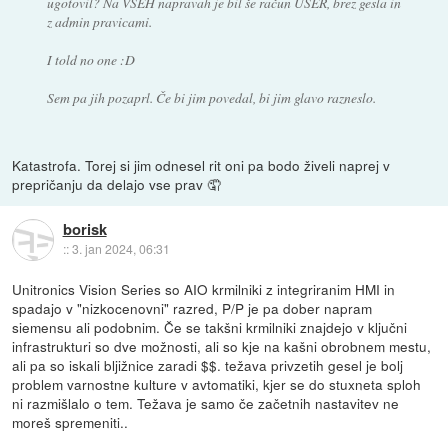
ugotovil? Na VSEH napravah je bil še račun USER, brez gesla in
z admin pravicami.
I told no one :D
Sem pa jih pozaprl. Če bi jim povedal, bi jim glavo razneslo.
Katastrofa. Torej si jim odnesel rit oni pa bodo živeli naprej v
prepričanju da delajo vse prav 🤦
borisk
::
3. jan 2024, 06:31
Unitronics Vision Series so AIO krmilniki z integriranim HMI in
spadajo v "nizkocenovni" razred, P/P je pa dober napram
siemensu ali podobnim. Če se takšni krmilniki znajdejo v ključni
infrastrukturi so dve možnosti, ali so kje na kašni obrobnem mestu,
ali pa so iskali bljižnice zaradi $$. težava privzetih gesel je bolj
problem varnostne kulture v avtomatiki, kjer se do stuxneta sploh
ni razmišlalo o tem. Težava je samo če začetnih nastavitev ne
moreš spremeniti..