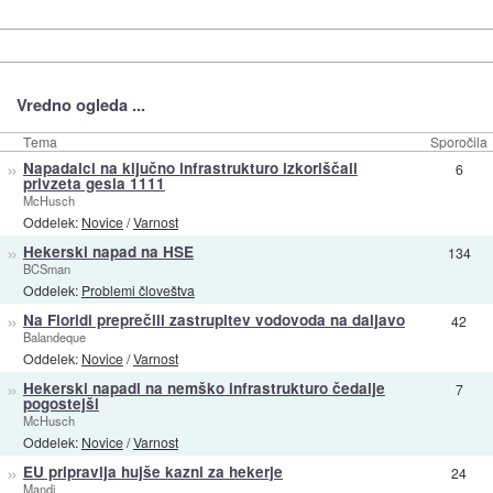
Vredno ogleda ...
Tema
Sporočila
»
Napadalci na ključno infrastrukturo izkoriščali
6
privzeta gesla 1111
McHusch
Oddelek:
Novice
/
Varnost
»
Hekerski napad na HSE
134
BCSman
Oddelek:
Problemi človeštva
»
Na Floridi preprečili zastrupitev vodovoda na daljavo
42
Balandeque
Oddelek:
Novice
/
Varnost
»
Hekerski napadi na nemško infrastrukturo čedalje
7
pogostejši
McHusch
Oddelek:
Novice
/
Varnost
»
EU pripravlja hujše kazni za hekerje
24
Mandi