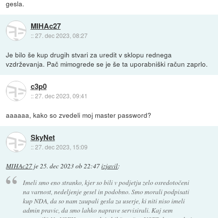
gesla.
MIHAc27
::
27. dec 2023, 08:27
Je bilo še kup drugih stvari za uredit v sklopu rednega
vzdrževanja. Pač mimogrede se je še ta uporabniški račun zaprlo.
c3p0
::
27. dec 2023, 09:41
aaaaaa, kako so zvedeli moj master password?
SkyNet
::
27. dec 2023, 15:09
MIHAc27
je
25. dec 2023 ob 22:47
izjavil
:
Imeli smo eno stranko, kjer so bili v podjetju zelo osredotočeni
na varnost, nedeljenje gesel in podobno. Smo morali podpisati
kup NDA, da so nam zaupali gesla za userje, ki niti niso imeli
admin pravic, da smo lahko naprave servisirali. Kaj sem