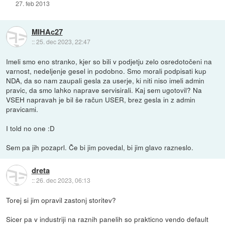
27. feb 2013
MIHAc27
::
25. dec 2023, 22:47
Imeli smo eno stranko, kjer so bili v podjetju zelo osredotočeni na
varnost, nedeljenje gesel in podobno. Smo morali podpisati kup
NDA, da so nam zaupali gesla za userje, ki niti niso imeli admin
pravic, da smo lahko naprave servisirali. Kaj sem ugotovil? Na
VSEH napravah je bil še račun USER, brez gesla in z admin
pravicami.
I told no one :D
Sem pa jih pozaprl. Če bi jim povedal, bi jim glavo razneslo.
dreta
::
26. dec 2023, 06:13
Torej si jim opravil zastonj storitev?
Sicer pa v industriji na raznih panelih so prakticno vendo default