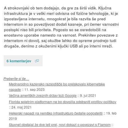
A strokovnjaki ob tem dodajajo, da gre za širši vidik. Ključna
infrastruktura je v veliki meri odvisna od fizične tehnologije, ki je
izpostavljena internetu, mnogokrat je bila razvita še pred
internetom in so povezljivost dodali kasneje, pri čemer varnostni
postopki niso bili prioriteta. Pogosto so se osredotočili na
enostavno uporabe namesto na varnost. Prekinitev povezave z
internetom ni dovolj, saj okužbe lahko do opreme prodrejo tudi
drugače, denimo z okuženimi ključki USB ali po interni mreži.
6 komentarjev
Preberite si še…
Mednarodno kazensko razsodišče bo preiskovalo kibernetske
napade
::
11. sep 2023
Večina ameriških zveznih držav toži Google
::
9. jul 2021
Florida spletnim platformam ne bo dovolila odstraniti profilov politikov
::
24. maj 2021
Hekerski napadi na nemško infrastrukturo čedalje pogostejši
::
19. feb
2019
Stuxnet obstajal že dve leti prej, novi dokazi o povezavi s Flamom
::