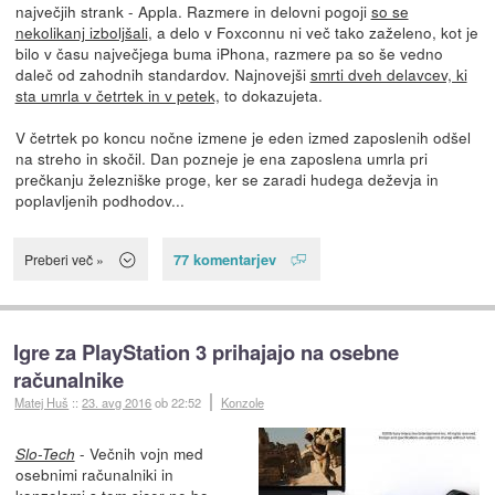
največjih strank - Appla. Razmere in delovni pogoji
so se
nekolikanj izboljšali
, a delo v Foxconnu ni več tako zaželeno, kot je
bilo v času največjega buma iPhona, razmere pa so še vedno
daleč od zahodnih standardov. Najnovejši
smrti dveh delavcev, ki
sta umrla v četrtek in v petek,
to dokazujeta.
V četrtek po koncu nočne izmene je eden izmed zaposlenih odšel
na streho in skočil. Dan pozneje je ena zaposlena umrla pri
prečkanju železniške proge, ker se zaradi hudega deževja in
poplavljenih podhodov...
77 komentarjev
Preberi več »
Igre za PlayStation 3 prihajajo na osebne
računalnike
Matej Huš
::
23. avg 2016
ob 22:52
Konzole
- Večnih vojn med
Slo-Tech
osebnimi računalniki in
konzolami s tem sicer ne bo