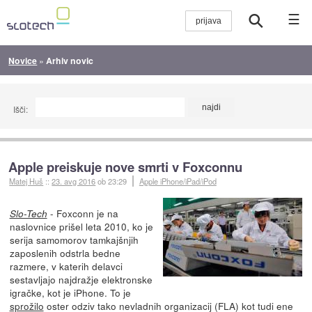
☰
Novice
»
Arhiv novic
Išči:
Apple preiskuje nove smrti v Foxconnu
Matej Huš
::
23. avg 2016
ob 23:29
Apple iPhone/iPad/iPod
- Foxconn je na
Slo-Tech
naslovnice prišel leta 2010, ko je
serija samomorov tamkajšnjih
zaposlenih odstrla bedne
razmere, v katerih delavci
sestavljajo najdražje elektronske
igračke, kot je iPhone. To je
sprožilo
oster odziv tako nevladnih organizacij (FLA) kot tudi ene