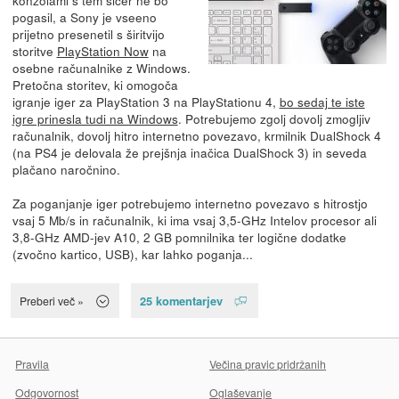
pogasil, a Sony je vseeno
prijetno presenetil s širitvijo
storitve
PlayStation Now
na
osebne računalnike z Windows.
Pretočna storitev, ki omogoča
igranje iger za PlayStation 3 na PlayStationu 4,
bo sedaj te iste
igre prinesla tudi na Windows
. Potrebujemo zgolj dovolj zmogljiv
računalnik, dovolj hitro internetno povezavo, krmilnik DualShock 4
(na PS4 je delovala že prejšnja inačica DualShock 3) in seveda
plačano naročnino.
Za poganjanje iger potrebujemo internetno povezavo s hitrostjo
vsaj 5 Mb/s in računalnik, ki ima vsaj 3,5-GHz Intelov procesor ali
3,8-GHz AMD-jev A10, 2 GB pomnilnika ter logične dodatke
(zvočno kartico, USB), kar lahko poganja...
25 komentarjev
Preberi več »
Pravila
Večina pravic pridržanih
Odgovornost
Oglaševanje