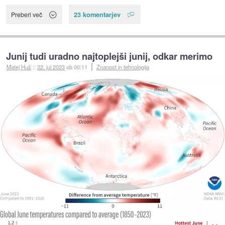
23 komentarjev
Preberi več
Junij tudi uradno najtoplejši junij, odkar merimo
Matej Huš
::
22. jul 2023
ob 00:11
Znanost in tehnologija