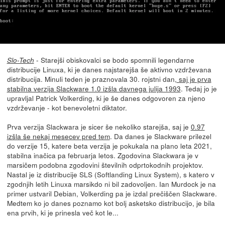
- Starejši obiskovalci se bodo spomnili legendarne
Slo-Tech
distribucije Linuxa, ki je danes najstarejša še aktivno vzdrževana
distribucija. Minuli teden je praznovala 30. rojstni dan,
saj je prva
stabilna verzija Slackware 1.0 izšla davnega julija 1993
. Tedaj jo je
upravljal Patrick Volkerding, ki je še danes odgovoren za njeno
vzdrževanje - kot benevoletni diktator.
Prva verzija Slackwara je sicer še nekoliko starejša, saj je
0.97
izšla še nekaj mesecev pred tem
. Da danes je Slackware prilezel
do verzije 15, katere beta verzija je pokukala na plano leta 2021,
stabilna inačica pa februarja letos. Zgodovina Slackwara je v
marsičem podobna zgodovini številnih odprtokodnih projektov.
Nastal je iz distribucije SLS (Softlanding Linux System), s katero v
zgodnjih letih Linuxa marsikdo ni bil zadovoljen. Ian Murdock je na
primer ustvaril Debian, Volkerding pa je izdal prečiščen Slackware.
Medtem ko jo danes poznamo kot bolj asketsko distribucijo, je bila
ena prvih, ki je prinesla več kot le...