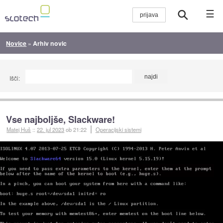
☰
Novice
»
Arhiv novic
Išči:
Vse najboljše, Slackware!
Matej Huš
::
22. jul 2023
ob 21:22
Operacijski sistemi