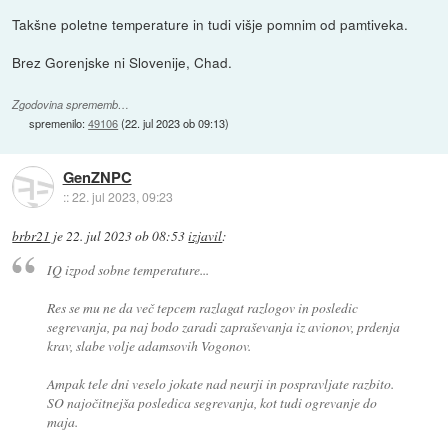
Takšne poletne temperature in tudi višje pomnim od pamtiveka.
Brez Gorenjske ni Slovenije, Chad.
Zgodovina sprememb…
spremenilo:
49106
(
22. jul 2023 ob 09:13
)
GenZNPC
::
22. jul 2023, 09:23
brbr21
je
22. jul 2023 ob 08:53
izjavil
:
IQ izpod sobne temperature...
Res se mu ne da več tepcem razlagat razlogov in posledic
segrevanja, pa naj bodo zaradi zapraševanja iz avionov, prdenja
krav, slabe volje adamsovih Vogonov.
Ampak tele dni veselo jokate nad neurji in pospravljate razbito.
SO najočitnejša posledica segrevanja, kot tudi ogrevanje do
maja.