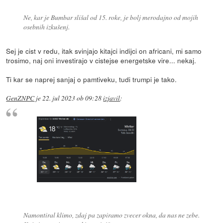
Ne, kar je Bumbar slišal od 15. roke, je bolj merodajno od mojih
osebnih izkušenj.
Sej je cist v redu, itak svinjajo kitajci indijci on africani, mi samo
trosimo, naj oni investirajo v cistejse energetske vire... nekaj.
Ti kar se naprej sanjaj o pamtiveku, tudi trumpi je tako.
GenZNPC
je
22. jul 2023 ob 09:28
izjavil
:
Namontiral klimo, zdaj pa zapiramo zvecer okna, da nas ne zebe.