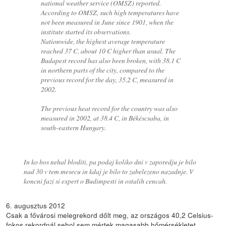
national weather service (OMSZ) reported.
According to OMSZ, such high temperatures have
not been measured in June since 1901, when the
institute started its observations.
Nationwide, the highest average temperature
reached 37 C, about 10 C higher than usual. The
Budapest record has also been broken, with 38.1 C
in northern parts of the city, compared to the
previous record for the day, 35.2 C, measured in
2002.
The previous heat record for the country was also
measured in 2002, at 38.4 C, in Békéscsaba, in
south-eastern Hungary.
In ko bos nehal bloditi, pa podaj koliko dni v zaporedju je bilo
nad 30 v tem mesecu in kdaj je bilo to zabelezeno nazadnje. V
koncni fazi si expert o Budimpesti in ostalih cencah.
6. augusztus 2012
Csak a fővárosi melegrekord dőlt meg, az országos 40,2 Celsius-
fokos rekordnál sehol sem mértek magasabb hőmérsékletet