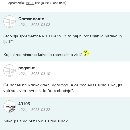
spremenilo:
49106
(
22. jul 2023 ob 08:04
)
Comandante
::
22. jul 2023, 08:02
Stopinja spremembe v 100 letih. In to naj bi potamanilo naravo in
ljudi?
Kaj mi res nimamo kaksnih resnejsih skrbi?
pegasus
::
22. jul 2023, 08:10
Če hočeš biti kratkoviden, ogromno. A če pogledaš širšo sliko, jih
večina izvira ravno iz te "ene stopinje".
49106
::
22. jul 2023, 08:22
Kako pa ti od blizu vidiš širšo sliko?