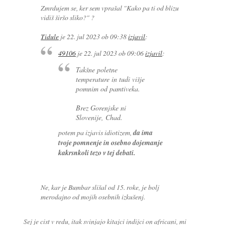
Zmrdujem se, ker sem vprašal "Kako pa ti od blizu
vidiš širšo sliko?" ?
Tidule
je
22. jul 2023 ob 09:38
izjavil
:
49106
je
22. jul 2023 ob 09:06
izjavil
:
Takšne poletne
temperature in tudi višje
pomnim od pamtiveka.
Brez Gorenjske ni
Slovenije, Chad.
potem pa izjavis idiotizem,
da ima
tvoje pomnenje in osebno dojemanje
kakrsnkoli tezo v tej debati.
Ne, kar je Bumbar slišal od 15. roke, je bolj
merodajno od mojih osebnih izkušenj.
Sej je cist v redu, itak svinjajo kitajci indijci on africani, mi