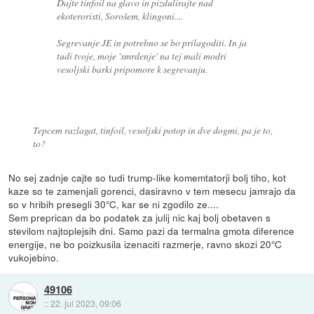
Dajte tinfoil na glavo in pizdulirajte nad
ekoteroristi, Sorošem, klingoni....
Segrevanje JE in potrebno se bo prilagoditi. In ja
tudi tvoje, moje 'smrdenje' na tej mali modri
vesoljski barki pripomore k segrevanju.
Tepcem razlagat, tinfoil, vesoljski potop in dve dogmi, pa je to,
to?
No sej zadnje cajte so tudi trump-like komemtatorji bolj tiho, kot
kaze so te zamenjali gorenci, dasiravno v tem mesecu jamrajo da
so v hribih presegli 30°C, kar se ni zgodilo ze....
Sem preprican da bo podatek za julij nic kaj bolj obetaven s
stevilom najtoplejsih dni. Samo pazi da termalna gmota diference
energije, ne bo poizkusila izenaciti razmerje, ravno skozi 20°C
vukojebino.
49106
::
22. jul 2023, 09:06