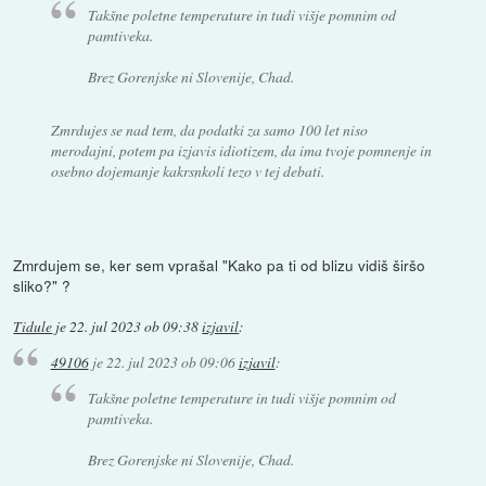
Takšne poletne temperature in tudi višje pomnim od
pamtiveka.
Brez Gorenjske ni Slovenije, Chad.
Zmrdujes se nad tem, da podatki za samo 100 let niso
merodajni, potem pa izjavis idiotizem, da ima tvoje pomnenje in
osebno dojemanje kakrsnkoli tezo v tej debati.
Zmrdujem se, ker sem vprašal "Kako pa ti od blizu vidiš širšo
sliko?" ?
Tidule
je
22. jul 2023 ob 09:38
izjavil
:
49106
je
22. jul 2023 ob 09:06
izjavil
:
Takšne poletne temperature in tudi višje pomnim od
pamtiveka.
Brez Gorenjske ni Slovenije, Chad.