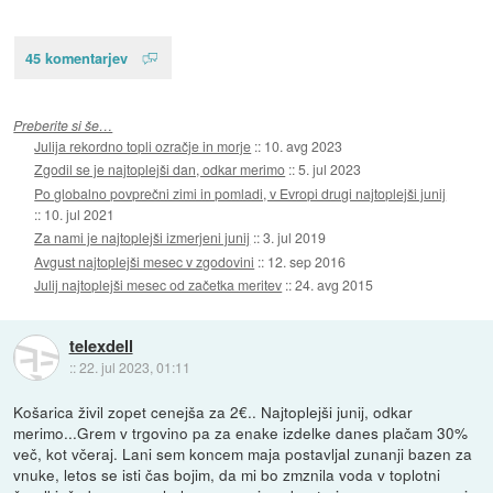
45 komentarjev
Preberite si še…
Julija rekordno topli ozračje in morje
::
10. avg 2023
Zgodil se je najtoplejši dan, odkar merimo
::
5. jul 2023
Po globalno povprečni zimi in pomladi, v Evropi drugi najtoplejši junij
::
10. jul 2021
Za nami je najtoplejši izmerjeni junij
::
3. jul 2019
Avgust najtoplejši mesec v zgodovini
::
12. sep 2016
Julij najtoplejši mesec od začetka meritev
::
24. avg 2015
telexdell
::
22. jul 2023, 01:11
Košarica živil zopet cenejša za 2€.. Najtoplejši junij, odkar
merimo...Grem v trgovino pa za enake izdelke danes plačam 30%
več, kot včeraj. Lani sem koncem maja postavljal zunanji bazen za
vnuke, letos se isti čas bojim, da mi bo zmznila voda v toplotni