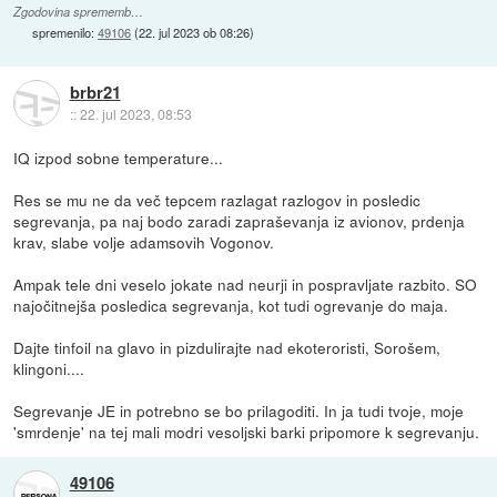
Zgodovina sprememb…
spremenilo:
49106
(
22. jul 2023 ob 08:26
)
brbr21
::
22. jul 2023, 08:53
IQ izpod sobne temperature...
Res se mu ne da več tepcem razlagat razlogov in posledic
segrevanja, pa naj bodo zaradi zapraševanja iz avionov, prdenja
krav, slabe volje adamsovih Vogonov.
Ampak tele dni veselo jokate nad neurji in pospravljate razbito. SO
najočitnejša posledica segrevanja, kot tudi ogrevanje do maja.
Dajte tinfoil na glavo in pizdulirajte nad ekoteroristi, Sorošem,
klingoni....
Segrevanje JE in potrebno se bo prilagoditi. In ja tudi tvoje, moje
'smrdenje' na tej mali modri vesoljski barki pripomore k segrevanju.
49106