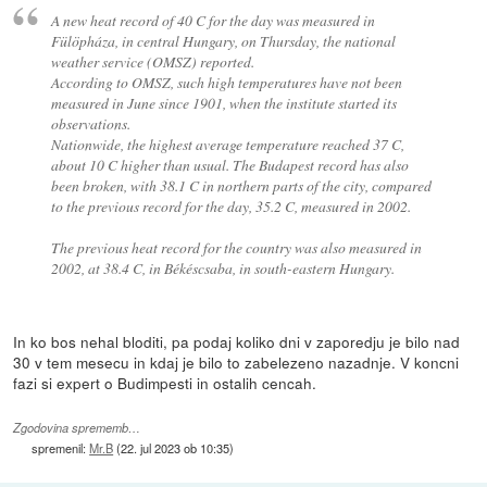
A new heat record of 40 C for the day was measured in
Fülöpháza, in central Hungary, on Thursday, the national
weather service (OMSZ) reported.
According to OMSZ, such high temperatures have not been
measured in June since 1901, when the institute started its
observations.
Nationwide, the highest average temperature reached 37 C,
about 10 C higher than usual. The Budapest record has also
been broken, with 38.1 C in northern parts of the city, compared
to the previous record for the day, 35.2 C, measured in 2002.
The previous heat record for the country was also measured in
2002, at 38.4 C, in Békéscsaba, in south-eastern Hungary.
In ko bos nehal bloditi, pa podaj koliko dni v zaporedju je bilo nad
30 v tem mesecu in kdaj je bilo to zabelezeno nazadnje. V koncni
fazi si expert o Budimpesti in ostalih cencah.
Zgodovina sprememb…
spremenil:
Mr.B
(
22. jul 2023 ob 10:35
)