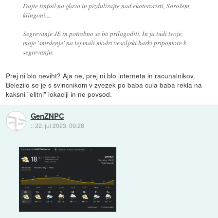
Dajte tinfoil na glavo in pizdulirajte nad ekoteroristi, Sorošem,
klingoni....
Segrevanje JE in potrebno se bo prilagoditi. In ja tudi tvoje,
moje 'smrdenje' na tej mali modri vesoljski barki pripomore k
segrevanju.
Prej ni blo neviht? Aja ne, prej ni blo interneta in racunalnikov.
Belezilo se je s svincnikom v zvezek po baba cula baba rekla na
kaksni "elitni" lokaciji in ne povsod.
GenZNPC
::
22. jul 2023, 09:28