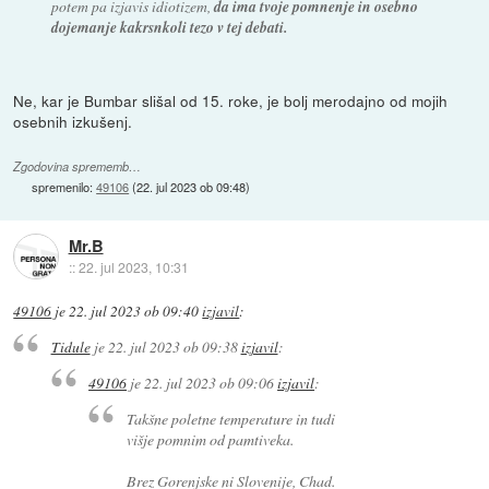
potem pa izjavis idiotizem,
da ima tvoje pomnenje in osebno
dojemanje kakrsnkoli tezo v tej debati.
Ne, kar je Bumbar slišal od 15. roke, je bolj merodajno od mojih
osebnih izkušenj.
Zgodovina sprememb…
spremenilo:
49106
(
22. jul 2023 ob 09:48
)
Mr.B
::
22. jul 2023, 10:31
49106
je
22. jul 2023 ob 09:40
izjavil
:
Tidule
je
22. jul 2023 ob 09:38
izjavil
:
49106
je
22. jul 2023 ob 09:06
izjavil
:
Takšne poletne temperature in tudi
višje pomnim od pamtiveka.
Brez Gorenjske ni Slovenije, Chad.