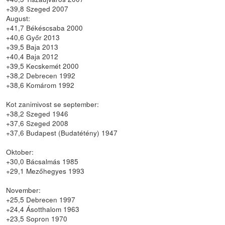
+39,8 Szeged 2007
August:
+41,7 Békéscsaba 2000
+40,6 Győr 2013
+39,5 Baja 2013
+40,4 Baja 2012
+39,5 Kecskemét 2000
+38,2 Debrecen 1992
+38,6 Komárom 1992
Kot zanimivost se september:
+38,2 Szeged 1946
+37,6 Szeged 2008
+37,6 Budapest (Budatétény) 1947
Oktober:
+30,0 Bácsalmás 1985
+29,1 Mezőhegyes 1993
November:
+25,5 Debrecen 1997
+24,4 Ásotthalom 1963
+23,5 Sopron 1970