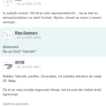
::
22. jul 2023, 07:59
In zadnjih recimo 100 let je zelo reprezentativnih... res je tole en
senzacionalizem na vseh frontah. Naj bo, clovek se mora z necem
ukvarjat...
Rias Gremory
::
22. jul 2023, 08:00
@telexdell
Kje pa živiš? Yakutsk?
49106
::
22. jul 2023, 08:01
Kakšen Yakutsk, pavliha. Gorenjska, od začetka oktrobra do nekje
20. Maja.
Če bi se vsaj ozračje segrevalo hitreje, kot se pod eko fašisti draži
ogrevanje.
Zgodovina sprememb…