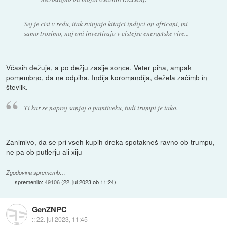
Sej je cist v redu, itak svinjajo kitajci indijci on africani, mi
samo trosimo, naj oni investirajo v cistejse energetske vire...
Včasih dežuje, a po dežju zasije sonce. Veter piha, ampak
pomembno, da ne odpiha. Indija koromandija, dežela začimb in
številk.
Ti kar se naprej sanjaj o pamtiveku, tudi trumpi je tako.
Zanimivo, da se pri vseh kupih dreka spotakneš ravno ob trumpu,
ne pa ob putlerju ali xiju
Zgodovina sprememb…
spremenilo:
49106
(
22. jul 2023 ob 11:24
)
GenZNPC
::
22. jul 2023, 11:45