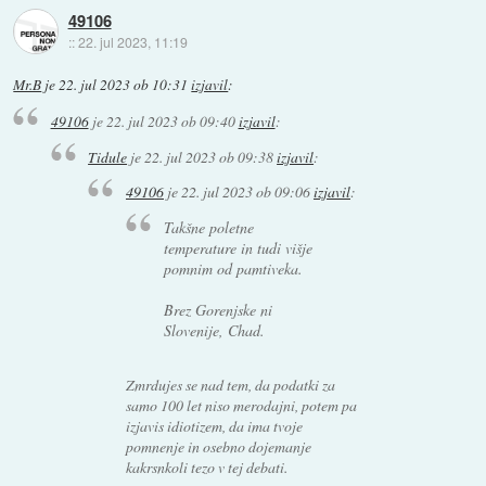
49106
::
22. jul 2023, 11:19
Mr.B
je
22. jul 2023 ob 10:31
izjavil
:
49106
je
22. jul 2023 ob 09:40
izjavil
:
Tidule
je
22. jul 2023 ob 09:38
izjavil
:
49106
je
22. jul 2023 ob 09:06
izjavil
:
Takšne poletne
temperature in tudi višje
pomnim od pamtiveka.
Brez Gorenjske ni
Slovenije, Chad.
Zmrdujes se nad tem, da podatki za
samo 100 let niso merodajni, potem pa
izjavis idiotizem, da ima tvoje
pomnenje in osebno dojemanje
kakrsnkoli tezo v tej debati.