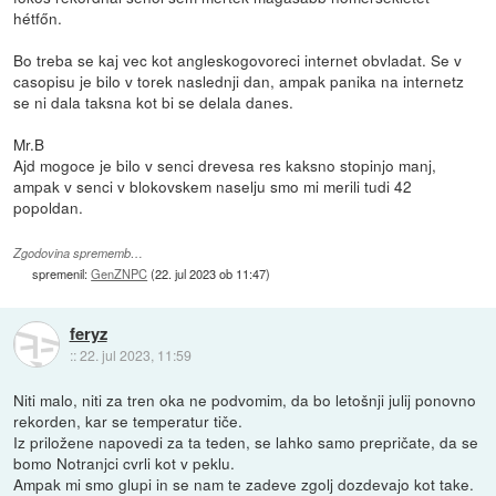
hétfőn.
Bo treba se kaj vec kot angleskogovoreci internet obvladat. Se v
casopisu je bilo v torek naslednji dan, ampak panika na internetz
se ni dala taksna kot bi se delala danes.
Mr.B
Ajd mogoce je bilo v senci drevesa res kaksno stopinjo manj,
ampak v senci v blokovskem naselju smo mi merili tudi 42
popoldan.
Zgodovina sprememb…
spremenil:
GenZNPC
(
22. jul 2023 ob 11:47
)
feryz
::
22. jul 2023, 11:59
Niti malo, niti za tren oka ne podvomim, da bo letošnji julij ponovno
rekorden, kar se temperatur tiče.
Iz priložene napovedi za ta teden, se lahko samo prepričate, da se
bomo Notranjci cvrli kot v peklu.
Ampak mi smo glupi in se nam te zadeve zgolj dozdevajo kot take.