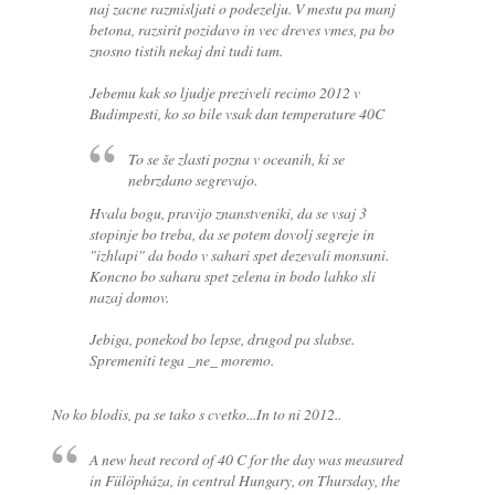
naj zacne razmisljati o podezelju. V mestu pa manj
betona, razsirit pozidavo in vec dreves vmes, pa bo
znosno tistih nekaj dni tudi tam.
Jebemu kak so ljudje preziveli recimo 2012 v
Budimpesti, ko so bile vsak dan temperature 40C
To se še zlasti pozna v oceanih, ki se
nebrzdano segrevajo.
Hvala bogu, pravijo znanstveniki, da se vsaj 3
stopinje bo treba, da se potem dovolj segreje in
"izhlapi" da bodo v sahari spet dezevali monsuni.
Koncno bo sahara spet zelena in bodo lahko sli
nazaj domov.
Jebiga, ponekod bo lepse, drugod pa slabse.
Spremeniti tega _ne_ moremo.
No ko blodis, pa se tako s cvetko...In to ni 2012..
A new heat record of 40 C for the day was measured
in Fülöpháza, in central Hungary, on Thursday, the