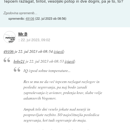
Tepcem razlagat, tinfoil, vesoljski potop in dve dogmi, pa je to, to?
Zgodovina sprememb…
spremenilo:
49106
(
22. jul 2023 ob 08:56
)
Mr.B
::
22. jul 2023, 09:02
49106
je
22. jul 2023 ob 08:54
izjavil
:
brbr21
je
22. jul 2023 ob 08:53
izjavil
:
IQ izpod sobne temperature...
Res se mu ne da več tepcem razlagat razlogov in
posledic segrevanja, pa naj bodo zaradi
zapraševanja iz avionov, prdenja krav, slabe volje
adamsovih Vogonov.
Ampak tele dni veselo jokate nad neurji in
pospravljate razbito. SO najočitnejša posledica
segrevanja, kot tudi ogrevanje do maja.