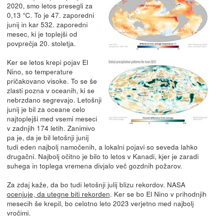
2020, smo letos presegli za
0,13 °C. To je 47. zaporedni
junij in kar 532. zaporedni
mesec, ki je toplejši od
povprečja 20. stoletja.
Ker se letos krepi pojav El
Nino, so temperature
pričakovano visoke. To se še
zlasti pozna v oceanih, ki se
nebrzdano segrevajo. Letošnji
junij je bil za oceane celo
najtoplejši med vsemi meseci
v zadnjih 174 letih. Zanimivo
pa je, da je bil letošnji junij
tudi eden najbolj namočenih, a lokalni pojavi so seveda lahko
drugačni. Najbolj očitno je bilo to letos v Kanadi, kjer je zaradi
suhega in toplega vremena divjalo več gozdnih požarov.
Za zdaj kaže, da bo tudi letošnji julij blizu rekordov. NASA
ocenjuje, da utegne biti rekorden
. Ker se bo El Nino v prihodnjih
mesecih še krepil, bo celotno leto 2023 verjetno med najbolj
vročimi.