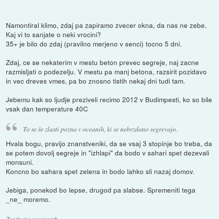
Namontiral klimo, zdaj pa zapiramo zvecer okna, da nas ne zebe.
Kaj vi to sanjate o neki vrocini?
35+ je bilo do zdaj (pravilno merjeno v senci) tocno 5 dni.
Zdaj, ce se nekaterim v mestu beton prevec segreje, naj zacne
razmisljati o podezelju. V mestu pa manj betona, razsirit pozidavo
in vec dreves vmes, pa bo znosno tistih nekaj dni tudi tam.
Jebemu kak so ljudje preziveli recimo 2012 v Budimpesti, ko so bile
vsak dan temperature 40C
To se še zlasti pozna v oceanih, ki se nebrzdano segrevajo.
Hvala bogu, pravijo znanstveniki, da se vsaj 3 stopinje bo treba, da
se potem dovolj segreje in "izhlapi" da bodo v sahari spet dezevali
monsuni.
Koncno bo sahara spet zelena in bodo lahko sli nazaj domov.
Jebiga, ponekod bo lepse, drugod pa slabse. Spremeniti tega
_ne_ moremo.