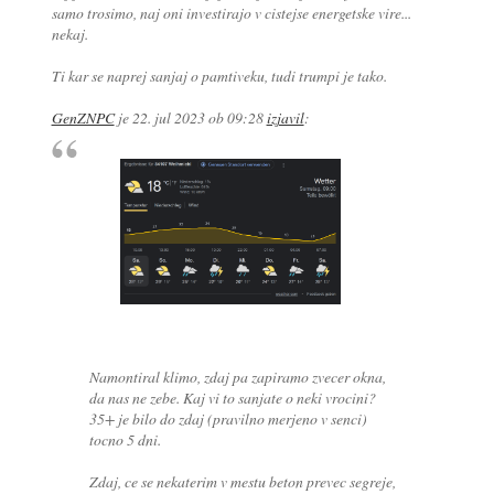
samo trosimo, naj oni investirajo v cistejse energetske vire...
nekaj.
Ti kar se naprej sanjaj o pamtiveku, tudi trumpi je tako.
GenZNPC
je
22. jul 2023 ob 09:28
izjavil
:
Namontiral klimo, zdaj pa zapiramo zvecer okna,
da nas ne zebe. Kaj vi to sanjate o neki vrocini?
35+ je bilo do zdaj (pravilno merjeno v senci)
tocno 5 dni.
Zdaj, ce se nekaterim v mestu beton prevec segreje,