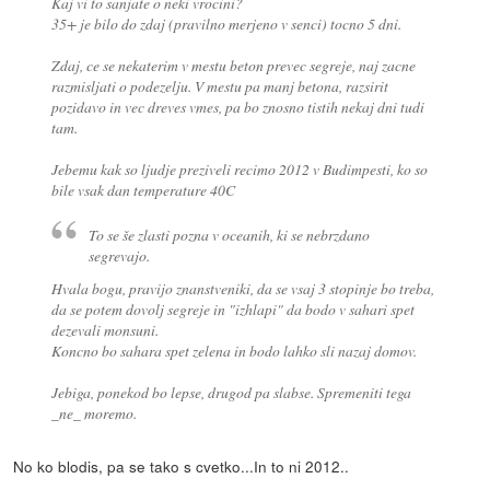
Kaj vi to sanjate o neki vrocini?
35+ je bilo do zdaj (pravilno merjeno v senci) tocno 5 dni.
Zdaj, ce se nekaterim v mestu beton prevec segreje, naj zacne
razmisljati o podezelju. V mestu pa manj betona, razsirit
pozidavo in vec dreves vmes, pa bo znosno tistih nekaj dni tudi
tam.
Jebemu kak so ljudje preziveli recimo 2012 v Budimpesti, ko so
bile vsak dan temperature 40C
To se še zlasti pozna v oceanih, ki se nebrzdano
segrevajo.
Hvala bogu, pravijo znanstveniki, da se vsaj 3 stopinje bo treba,
da se potem dovolj segreje in "izhlapi" da bodo v sahari spet
dezevali monsuni.
Koncno bo sahara spet zelena in bodo lahko sli nazaj domov.
Jebiga, ponekod bo lepse, drugod pa slabse. Spremeniti tega
_ne_ moremo.
No ko blodis, pa se tako s cvetko...In to ni 2012..