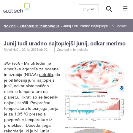
☰
Novice
»
Znanost in tehnologija
»
Junij tudi uradno najtoplejši junij, odkar merimo
Junij tudi uradno najtoplejši junij, odkar merimo
Matej Huš
::
22. jul 2023
ob 00:11
Znanost in tehnologija
- Minuli teden je
Slo-Tech
ameriška agencija za oceane
in ozračje (NOAA)
potrdila
, da
je bil letošnji junij najtoplejši
junij, odkar sistematično
merimo temperaturo na
planetu. Hkrati so se ledeniki
najbolj skrčili. Povprečna
temperatura letošnjega junija
je za 1,05 °C presegla
povprečne temperature iz
preteklosti. Dosedanjega
rekorderja, ki je bil junija