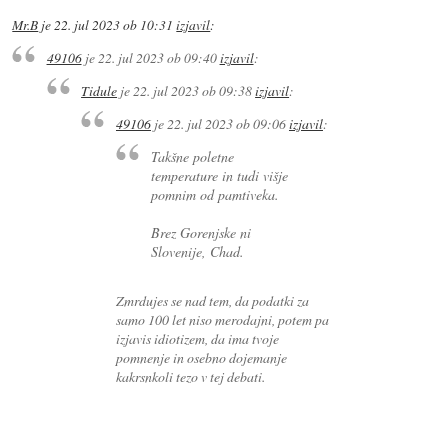
Mr.B
je
22. jul 2023 ob 10:31
izjavil
:
49106
je
22. jul 2023 ob 09:40
izjavil
:
Tidule
je
22. jul 2023 ob 09:38
izjavil
:
49106
je
22. jul 2023 ob 09:06
izjavil
:
Takšne poletne
temperature in tudi višje
pomnim od pamtiveka.
Brez Gorenjske ni
Slovenije, Chad.
Zmrdujes se nad tem, da podatki za
samo 100 let niso merodajni, potem pa
izjavis idiotizem, da ima tvoje
pomnenje in osebno dojemanje
kakrsnkoli tezo v tej debati.