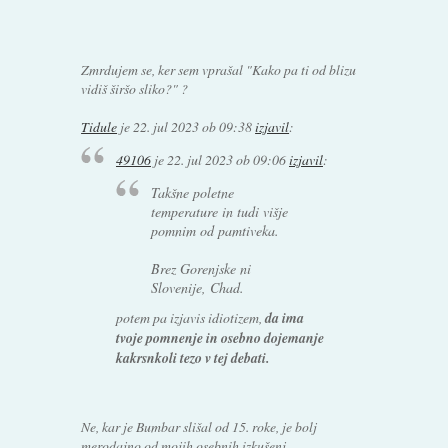
Zmrdujem se, ker sem vprašal "Kako pa ti od blizu
vidiš širšo sliko?" ?
Tidule
je
22. jul 2023 ob 09:38
izjavil
:
49106
je
22. jul 2023 ob 09:06
izjavil
:
Takšne poletne
temperature in tudi višje
pomnim od pamtiveka.
Brez Gorenjske ni
Slovenije, Chad.
potem pa izjavis idiotizem,
da ima
tvoje pomnenje in osebno dojemanje
kakrsnkoli tezo v tej debati.
Ne, kar je Bumbar slišal od 15. roke, je bolj
merodajno od mojih osebnih izkušenj.