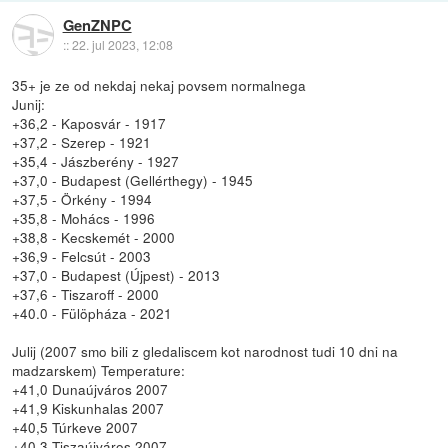
GenZNPC
::
22. jul 2023, 12:08
35+ je ze od nekdaj nekaj povsem normalnega
Junij:
+36,2 - Kaposvár - 1917
+37,2 - Szerep - 1921
+35,4 - Jászberény - 1927
+37,0 - Budapest (Gellérthegy) - 1945
+37,5 - Örkény - 1994
+35,8 - Mohács - 1996
+38,8 - Kecskemét - 2000
+36,9 - Felcsút - 2003
+37,0 - Budapest (Újpest) - 2013
+37,6 - Tiszaroff - 2000
+40.0 - Fülöpháza - 2021
Julij (2007 smo bili z gledaliscem kot narodnost tudi 10 dni na
madzarskem) Temperature:
+41,0 Dunaújváros 2007
+41,9 Kiskunhalas 2007
+40,5 Túrkeve 2007
+40,3 Tiszaújváros 2007