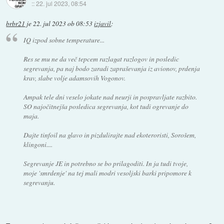
::
22. jul 2023, 08:54
brbr21
je
22. jul 2023 ob 08:53
izjavil
:
IQ izpod sobne temperature...
Res se mu ne da več tepcem razlagat razlogov in posledic
segrevanja, pa naj bodo zaradi zapraševanja iz avionov, prdenja
krav, slabe volje adamsovih Vogonov.
Ampak tele dni veselo jokate nad neurji in pospravljate razbito.
SO najočitnejša posledica segrevanja, kot tudi ogrevanje do
maja.
Dajte tinfoil na glavo in pizdulirajte nad ekoteroristi, Sorošem,
klingoni....
Segrevanje JE in potrebno se bo prilagoditi. In ja tudi tvoje,
moje 'smrdenje' na tej mali modri vesoljski barki pripomore k
segrevanju.