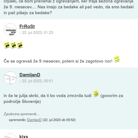
črpalki, če bom prenehal z ogrevanjem, ker traja sezona ogrevanja
že 9. mesecev.... Nas imajo za bedake ali pač vedo, da smo bedaki
in pač pišejo za bedake?
FrRoSt
::
22. jul 2023, 01:23
Če se ogrevaš že 9 mesecev, potem si že zagotovo nor!
DamijanD
::
22. jul 2023, 05:51
in če te julija skrbi, da ti bo voda zmrznila tudi
(govorim za
področje Slovenije)
Zgodovina sprememb…
spremenilo:
DamijanD
(
22. jul 2023 ob 05:52
)
kixs