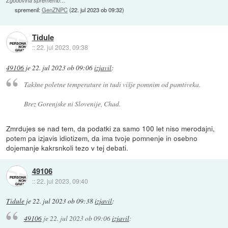
Zgodovina sprememb…
spremenil:
GenZNPC
(
22. jul 2023 ob 09:32
)
Tidule
::
22. jul 2023, 09:38
49106
je
22. jul 2023 ob 09:06
izjavil
:
Takšne poletne temperature in tudi višje pomnim od pamtiveka.
Brez Gorenjske ni Slovenije, Chad.
Zmrdujes se nad tem, da podatki za samo 100 let niso merodajni,
potem pa izjavis idiotizem, da ima tvoje pomnenje in osebno
dojemanje kakrsnkoli tezo v tej debati.
49106
::
22. jul 2023, 09:40
Tidule
je
22. jul 2023 ob 09:38
izjavil
:
49106
je
22. jul 2023 ob 09:06
izjavil
: