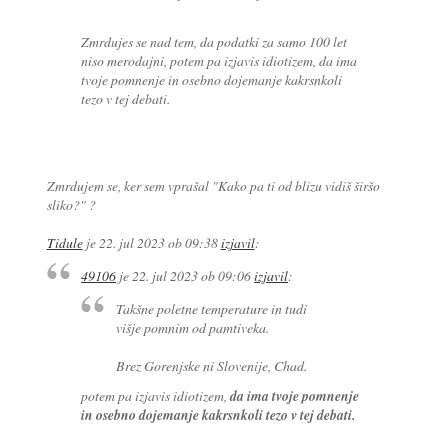
Zmrdujes se nad tem, da podatki za samo 100 let
niso merodajni, potem pa izjavis idiotizem, da ima
tvoje pomnenje in osebno dojemanje kakrsnkoli
tezo v tej debati.
Zmrdujem se, ker sem vprašal "Kako pa ti od blizu vidiš širšo
sliko?" ?
Tidule
je
22. jul 2023 ob 09:38
izjavil
:
49106
je
22. jul 2023 ob 09:06
izjavil
:
Takšne poletne temperature in tudi
višje pomnim od pamtiveka.
Brez Gorenjske ni Slovenije, Chad.
potem pa izjavis idiotizem,
da ima tvoje pomnenje
in osebno dojemanje kakrsnkoli tezo v tej debati.