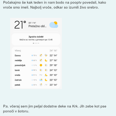
Počakajmo še kak teden in nam bodo na pooptv povedali, kako
vroče smo imeli. Najbolj vroče, odkar so izumili živo srebro.
P.s. včeraj sem jim peljal dodatne deke na Krk. Jih zebe kot pse
ponoči v šotoru.