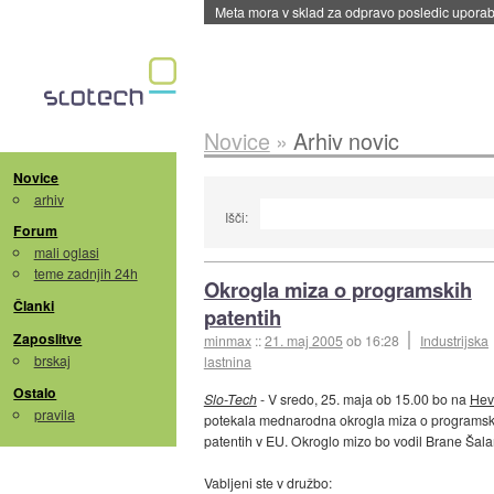
Meta mora v sklad za odpravo posledic uporabe
Novice
»
Arhiv novic
Novice
arhiv
Išči:
Forum
mali oglasi
teme zadnjih 24h
Okrogla miza o programskih
Članki
patentih
Zaposlitve
minmax
::
21. maj 2005
ob 16:28
Industrijska
brskaj
lastnina
Ostalo
Slo-Tech
- V sredo, 25. maja ob 15.00 bo na
Hev
pravila
potekala mednarodna okrogla miza o programsk
patentih v EU. Okroglo mizo bo vodil Brane Šal
Vabljeni ste v družbo: