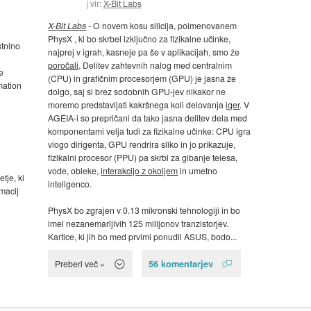
vir:
X-Bit Labs
X-Bit Labs
- O novem kosu silicija, poimenovanem
PhysX , ki bo skrbel izključno za fizikalne učinke,
stnino
najprej v igrah, kasneje pa še v aplikacijah, smo že
poročali
. Delitev zahtevnih nalog med centralnim
e
(CPU) in grafičnim procesorjem (GPU) je jasna že
mation
dolgo, saj si brez sodobnih GPU-jev nikakor ne
moremo predstavljati kakršnega koli delovanja
iger
. V
AGEIA-i so prepričani da tako jasna delitev dela med
komponentami velja tudi za fizikalne učinke: CPU igra
vlogo dirigenta, GPU rendrira sliko in jo prikazuje,
fizikalni procesor (PPU) pa skrbi za gibanje telesa,
vode, obleke,
interakcijo z okoljem
in umetno
tje, ki
inteligenco.
rmacij
PhysX bo zgrajen v 0.13 mikronski tehnologiji in bo
imel nezanemarljivih 125 milijonov tranzistorjev.
Kartice, ki jih bo med prvimi ponudil ASUS, bodo...
56 komentarjev
Preberi več »