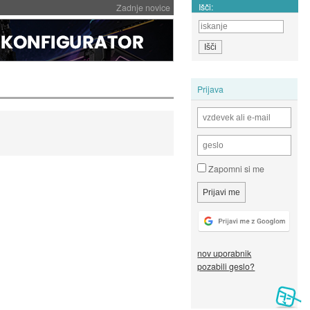
Išči:
Zadnje novice
Prijava
Zapomni si me
nov uporabnik
pozabili geslo?