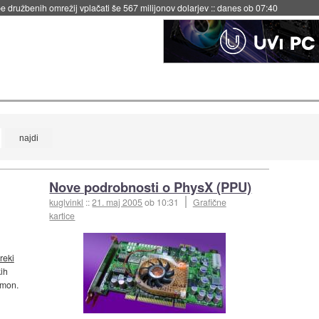
 družbenih omrežij vplačati še 567 milijonov dolarjev
::
danes ob 07:40
Nove podrobnosti o PhysX (PPU)
kuglvinkl
::
21. maj 2005
ob 10:31
Grafične
kartice
reki
ih
amon.