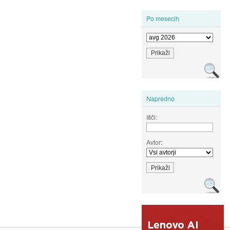
Po mesecih
Napredno
Išči:
Avtor: