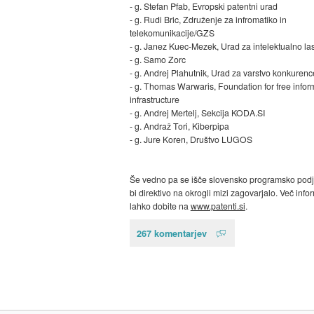
- g. Stefan Pfab, Evropski patentni urad
- g. Rudi Bric, Združenje za infromatiko in
telekomunikacije/GZS
- g. Janez Kuec-Mezek, Urad za intelektualno la
- g. Samo Zorc
- g. Andrej Plahutnik, Urad za varstvo konkurenc
- g. Thomas Warwaris, Foundation for free infor
infrastructure
- g. Andrej Mertelj, Sekcija KODA.SI
- g. Andraž Tori, Kiberpipa
- g. Jure Koren, Društvo LUGOS
Še vedno pa se išče slovensko programsko podje
bi direktivo na okrogli mizi zagovarjalo. Več info
lahko dobite na
www.patenti.si
.
267 komentarjev