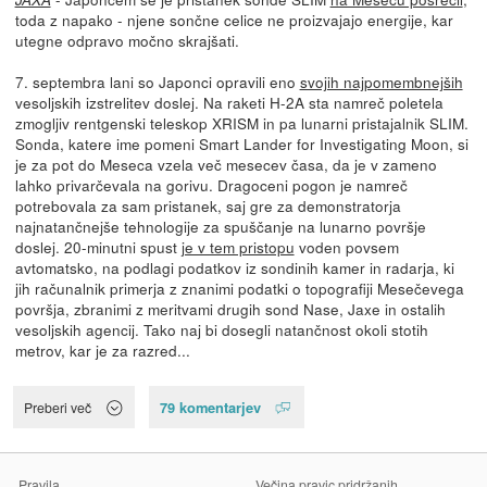
toda z napako - njene sončne celice ne proizvajajo energije, kar
utegne odpravo močno skrajšati.
7. septembra lani so Japonci opravili eno
svojih najpomembnejših
vesoljskih izstrelitev doslej. Na raketi H-2A sta namreč poletela
zmogljiv rentgenski teleskop XRISM in pa lunarni pristajalnik SLIM.
Sonda, katere ime pomeni Smart Lander for Investigating Moon, si
je za pot do Meseca vzela več mesecev časa, da je v zameno
lahko privarčevala na gorivu. Dragoceni pogon je namreč
potrebovala za sam pristanek, saj gre za demonstratorja
najnatančnejše tehnologije za spuščanje na lunarno površje
doslej. 20-minutni spust
je v tem pristopu
voden povsem
avtomatsko, na podlagi podatkov iz sondinih kamer in radarja, ki
jih računalnik primerja z znanimi podatki o topografiji Mesečevega
površja, zbranimi z meritvami drugih sond Nase, Jaxe in ostalih
vesoljskih agencij. Tako naj bi dosegli natančnost okoli stotih
metrov, kar je za razred...
79 komentarjev
Preberi več
Pravila
Večina pravic pridržanih