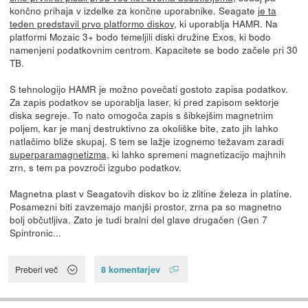
končno prihaja v izdelke za končne uporabnike. Seagate
je ta
teden predstavil prvo platformo diskov
, ki uporablja HAMR. Na
platformi Mozaic 3+ bodo temeljili diski družine Exos, ki bodo
namenjeni podatkovnim centrom. Kapacitete se bodo začele pri 30
TB.
S tehnologijo HAMR je možno povečati gostoto zapisa podatkov.
Za zapis podatkov se uporablja laser, ki pred zapisom sektorje
diska segreje. To nato omogoča zapis s šibkejšim magnetnim
poljem, kar je manj destruktivno za okoliške bite, zato jih lahko
natlačimo bliže skupaj. S tem se lažje izognemo težavam zaradi
superparamagnetizma
, ki lahko spremeni magnetizacijo majhnih
zrn, s tem pa povzroči izgubo podatkov.
Magnetna plast v Seagatovih diskov bo iz zlitine železa in platine.
Posamezni biti zavzemajo manjši prostor, zrna pa so magnetno
bolj občutljiva. Zato je tudi bralni del glave drugačen (Gen 7
Spintronic...
8 komentarjev
Preberi več