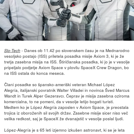
- Danes ob 11.42 po slovenskem času je na Mednarodno
Slo-Tech
vesoljsko postajo (ISS) priletela posadka misije Axiom 3, ki je že
tretja zasebna misija na ISS. Štiričlanska posadka, ki jo je v vesolje
pripeljalo podjetje Axiom Space v plovilu SpaceX Crew Dragon, bo
na ISS ostala do konca meseca.
Člani posadke so špansko-ameriški veteran Michael López
Alegría, italijanski povratnik Walter Villadei in novinca Šved Marcus
Wandt in Turek Alper Gezeravcı. Čeprav je misija zasebna oziroma
komercialna, to ne pomeni, da v vesolje letijo bogati turisti.
Medtem ko je López Alegría zaposlen v Axiom Space, je preostala
trojica iz oboroženih sil svojih držav. Zasebne misije sicer niso več
velika redkost, saj je SpaceX že dvanajstič v vesolje poslal ljudi.
López-Alegría je s 65 leti izjemno izkušen astronavt, ki se je leta