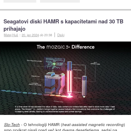
Seagatovi diski HAMR s kapacitetami nad 30 TB
prihajajo
Matej Huš
::
20. jan 2024
ob 20:38
Diski
- O tehnologiji HAMR (
)
Slo-Tech
heat-assisted magnetic recording
smo prvikrat pisali pred več kot dvema desetletjema
, sedaj pa