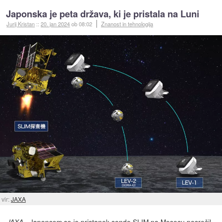
Japonska je peta država, ki je pristala na Luni
Jurij Kristan
::
20. jan 2024
ob 08:02
Znanost in tehnologija
vir:
JAXA
- Japoncem se je pristanek sonde SLIM
na Mesecu posrečil
,
JAXA