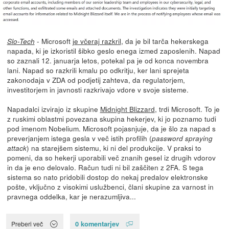
- Microsoft
je včeraj razkril
, da je bil tarča hekerskega
Slo-Tech
napada, ki je izkoristil šibko geslo enega izmed zaposlenih. Napad
so zaznali 12. januarja letos, potekal pa je od konca novembra
lani. Napad so razkrili kmalu po odkritju, ker lani sprejeta
zakonodaja v ZDA od podjetij zahteva, da regulatorjem,
investitorjem in javnosti razkrivajo vdore v svoje sisteme.
Napadalci izvirajo iz skupine
Midnight Blizzard
, trdi Microsoft. To je
z ruskimi oblastmi povezana skupina hekerjev, ki jo poznamo tudi
pod imenom Nobelium. Microsoft pojasnjuje, da je šlo za napad s
preverjanjem istega gesla v več istih profilih (
password spraying
) na starejšem sistemu, ki ni del produkcije. V praksi to
attack
pomeni, da so hekerji uporabili več znanih gesel iz drugih vdorov
in da je eno delovalo. Račun tudi ni bil zaščiten z 2FA. S tega
sistema so nato pridobili dostop do nekaj predalov elektronske
pošte, vključno z visokimi uslužbenci, člani skupine za varnost in
pravnega oddelka, kar je nerazumljiva...
0 komentarjev
Preberi več