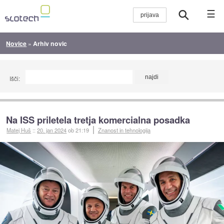
☰
Novice
»
Arhiv novic
Išči:
Na ISS priletela tretja komercialna posadka
Matej Huš
::
20. jan 2024
ob 21:19
Znanost in tehnologija