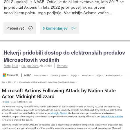
2012 upokojil iz NASE. Odtlej je delal kot svetovalec, leta 2017 se
je priduržil Axiomu in leta 2022 je bil poveljnik na prvem
vesoljskem poletu tega podjetja. Vse misije Axioma vodita...
5 komentarjev
Preberi več
Hekerji pridobili dostop do elektronskih predalov
Microsoftovih vodilnih
Matej Huš
::
20. jan 2024
ob 20:59
Varnost