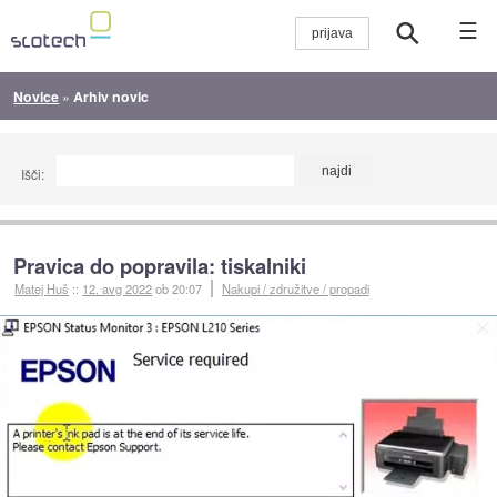
☰
Novice
»
Arhiv novic
Išči:
Pravica do popravila: tiskalniki
Matej Huš
::
12. avg 2022
ob 20:07
Nakupi / združitve / propadi