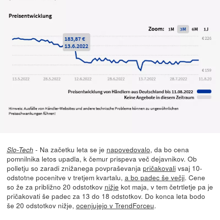
- Na začetku leta se je
napovedovalo
, da bo cena
Slo-Tech
pomnilnika letos upadla, k čemur prispeva več dejavnikov. Ob
polletju so zaradi znižanega povpraševanja
pričakovali
vsaj 10-
odstotne pocenitve v tretjem kvartalu,
a bo padec še večji
. Cene
so že za približno 20 odstotkov
nižje
kot maja, v tem četrtletje pa je
pričakovati še padec za 13 do 18 odstotkov. Do konca leta bodo
še 20 odstotkov nižje,
ocenjujejo v TrendForceu
.