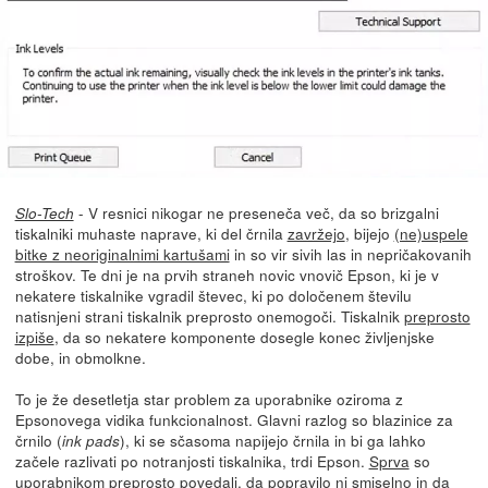
- V resnici nikogar ne preseneča več, da so brizgalni
Slo-Tech
tiskalniki muhaste naprave, ki del črnila
zavržejo
, bijejo
(ne)uspele
bitke z neoriginalnimi kartušami
in so vir sivih las in nepričakovanih
stroškov. Te dni je na prvih straneh novic vnovič Epson, ki je v
nekatere tiskalnike vgradil števec, ki po določenem številu
natisnjeni strani tiskalnik preprosto onemogoči. Tiskalnik
preprosto
izpiše
, da so nekatere komponente dosegle konec življenjske
dobe, in obmolkne.
To je že desetletja star problem za uporabnike oziroma z
Epsonovega vidika funkcionalnost. Glavni razlog so blazinice za
črnilo (
), ki se sčasoma napijejo črnila in bi ga lahko
ink pads
začele razlivati po notranjosti tiskalnika, trdi Epson.
Sprva
so
uporabnikom preprosto povedali, da popravilo ni smiselno in da