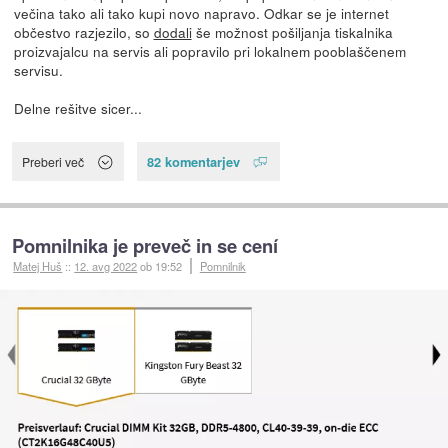
večina tako ali tako kupi novo napravo. Odkar se je internet
občestvo razjezilo, so
dodali
še možnost pošiljanja tiskalnika
proizvajalcu na servis ali popravilo pri lokalnem pooblaščenem
servisu.
Delne rešitve sicer...
82 komentarjev
Preberi več
Pomnilnika je preveč in se cení
Matej Huš
::
12. avg 2022
ob 19:52
Pomnilnik