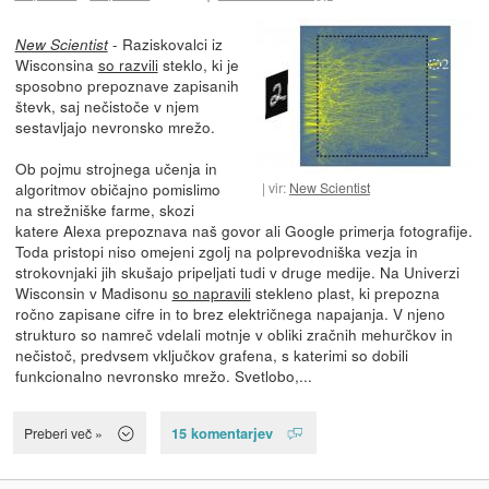
- Raziskovalci iz
New Scientist
Wisconsina
so razvili
steklo, ki je
sposobno prepoznave zapisanih
števk, saj nečistoče v njem
sestavljajo nevronsko mrežo.
Ob pojmu strojnega učenja in
algoritmov običajno pomislimo
vir:
New Scientist
na strežniške farme, skozi
katere Alexa prepoznava naš govor ali Google primerja fotografije.
Toda pristopi niso omejeni zgolj na polprevodniška vezja in
strokovnjaki jih skušajo pripeljati tudi v druge medije. Na Univerzi
Wisconsin v Madisonu
so napravili
stekleno plast, ki prepozna
ročno zapisane cifre in to brez električnega napajanja. V njeno
strukturo so namreč vdelali motnje v obliki zračnih mehurčkov in
nečistoč, predvsem vključkov grafena, s katerimi so dobili
funkcionalno nevronsko mrežo. Svetlobo,...
15 komentarjev
Preberi več »