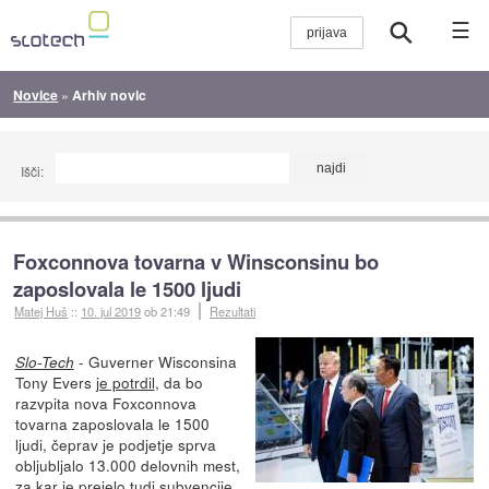
☰
Novice
»
Arhiv novic
Išči:
Foxconnova tovarna v Winsconsinu bo
zaposlovala le 1500 ljudi
Matej Huš
::
10. jul 2019
ob 21:49
Rezultati
- Guverner Wisconsina
Slo-Tech
Tony Evers
je potrdil
, da bo
razvpita nova Foxconnova
tovarna zaposlovala le 1500
ljudi, čeprav je podjetje sprva
obljubljalo 13.000 delovnih mest,
za kar je prejelo tudi subvencije.