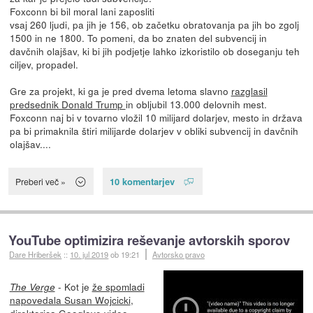
Foxconn bi bil moral lani zaposliti
vsaj 260 ljudi, pa jih je 156, ob začetku obratovanja pa jih bo zgolj
1500 in ne 1800. To pomeni, da bo znaten del subvencij in
davčnih olajšav, ki bi jih podjetje lahko izkoristilo ob doseganju teh
ciljev, propadel.
Gre za projekt, ki ga je pred dvema letoma slavno
razglasil
predsednik Donald Trump
in obljubil 13.000 delovnih mest.
Foxconn naj bi v tovarno vložil 10 milijard dolarjev, mesto in država
pa bi primaknila štiri milijarde dolarjev v obliki subvencij in davčnih
olajšav....
10 komentarjev
Preberi več »
YouTube optimizira reševanje avtorskih sporov
Dare Hriberšek
::
10. jul 2019
ob 19:21
Avtorsko pravo
- Kot je
že spomladi
The Verge
napovedala Susan Wojcicki
,
direktorica Googlove video