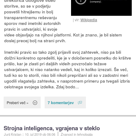
storitve, so se v podjetju
posvetili hitrejšemu in bolj
transparentnemu reševanju
vir:
Wikipedia
sporov med imetniki avtorskih
pravic in ustvarjalci, ki svoje
videe objavljajo na njihovi platformi. Kot je znano, je bil sistem
doslej precej bolj na strani prvih.
Imetniki pravic so tako zgolj prijavili svoj zahtevek, niso pa bili
dolžni konkretno opredeliti, kje je v določenem posnetku do kršitve
prišlo, kar je zlasti pri daljših videih povzročalo težave
ustvarjalcem, ki niso natanko vedeli, kaj in koliko izrezati. Še več,
tudi ko so to storili, niso bili nikoli prepričani ali so v zadostni meri
ugodili vlagatelju zahtevka, v nasprotnem primeru pa tvegali izbris
celotnega svojega izdelka. Zdaj bodo...
7 komentarjev
Preberi več »
Strojna inteligenca, vgrajena v steklo
Jurij Kristan
::
10. jul 2019
ob 06:06
Znanost in tehnologija