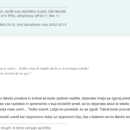
30, 32GB 4x8 3600Mhz G.skill, CM H500M,
 970 PRO, UltraSharp UP3017, Win 11
1960-2016, moj labradorec max 2002-2013
i važen ... koliko časa bi trajalo da bi se ta nesnaga iztirila?
brez korekcije ne gre?
o število prostora in enkrat se bodo zadeve nasitile, dejansko imajo pa zgoraj prevl
bo vse razletelo in spremenilo v kup krožečih smeti, se bo dejansko skozi te leteče iz
cija malo umiri.... Težko ocenit. Lažje bo povedati, ko se zgodi. Takrat bodo poznali
i morali uvesti kar razpolovno dobo oz razpolovni čas; čas v katerem se bo število kr
drugih, ki teme svinjajo spolitiko