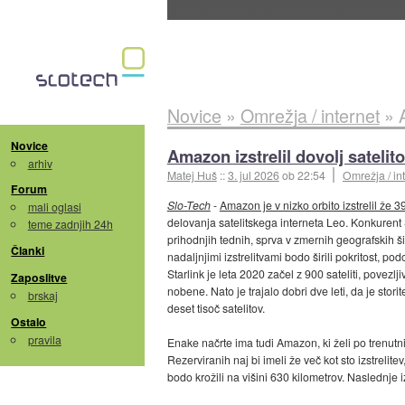
ByteDance trenira največji model umetne intel
Novice
»
Omrežja / internet
»
Novice
Amazon izstrelil dovolj satelit
arhiv
Matej Huš
::
3. jul 2026
ob 22:54
Omrežja / in
Forum
Slo-Tech
-
Amazon je v nizko orbito izstrelil že 39
mali oglasi
delovanja satelitskega interneta Leo. Konkurent
teme zadnjih 24h
prihodnjih tednih, sprva v zmernih geografskih
Članki
nadaljnjimi izstrelitvami bodo širili pokritost, p
Starlink je leta 2020 začel z 900 sateliti, povezlj
Zaposlitve
nobene. Nato je trajalo dobri dve leti, da je stor
brskaj
deset tisoč satelitov.
Ostalo
pravila
Enake načrte ima tudi Amazon, ki želi po trenutnih
Rezerviranih naj bi imeli že več kot sto izstrelitev,
bodo krožili na višini 630 kilometrov. Naslednje i