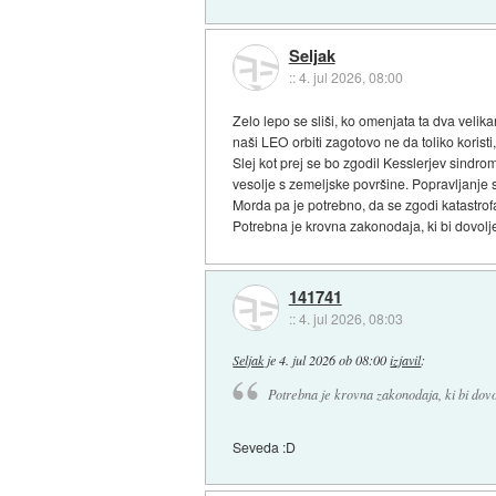
Seljak
::
4. jul 2026, 08:00
Zelo lepo se sliši, ko omenjata ta dva veli
naši LEO orbiti zagotovo ne da toliko korist
Slej kot prej se bo zgodil Kesslerjev sindr
vesolje s zemeljske površine. Popravljanje sl
Morda pa je potrebno, da se zgodi katastrof
Potrebna je krovna zakonodaja, ki bi dovolje
141741
::
4. jul 2026, 08:03
Seljak
je
4. jul 2026 ob 08:00
izjavil
:
Potrebna je krovna zakonodaja, ki bi dovo
Seveda :D