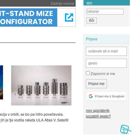
Išči:
Zadnje novice
Prijava
Zapomni si me
nov uporabnik
cija v orbiti, se bo pa hitro povečevala.
pozabili geslo?
 jih je tja vodila raketa ULA Atlas V. Sateliti