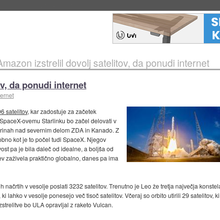
igence doslej
::
včeraj ob 21:37
Amazon izstrelil dovolj satelitov, da ponudi internet
ov, da ponudi internet
ternet
6 satelitov
, kar zadostuje za začetek
 SpaceX-ovemu Starlinku bo začel delovati v
 širinah nad severnim delom ZDA in Kanado. Z
odobno kot je to počel tudi SpaceX. Njegov
ivost pa je bila daleč od idealne, a boljša od
itev zaživela praktično globalno, danes pa ima
 načrtih v vesolje poslati 3232 satelitov. Trenutno je Leo že tretja največja konstela
 ki lahko v vesolje ponesejo več tisoč satelitov. Včeraj so orbito utirili 29 satelitov, ki
zstrelitve bo ULA opravljal z raketo Vulcan.