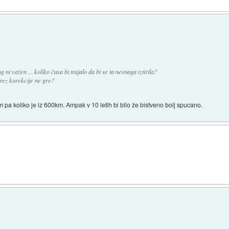
i važen ... koliko časa bi trajalo da bi se ta nesnaga iztirila?
brez korekcije ne gre?
m pa koliko je iz 600km. Ampak v 10 letih bi bilo že bistveno bolj spucano.