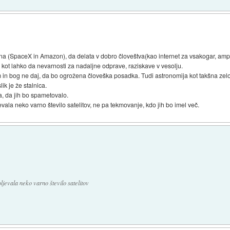
kana (SpaceX in Amazon), da delata v dobro človeštva(kao internet za vsakogar, am
i, kot lahko da nevarnosti za nadaljne odprave, raziskave v vesolju.
om in bog ne daj, da bo ogrožena človeška posadka. Tudi astronomija kot takšna zel
ik je že stalnica.
a, da jih bo spametovalo.
vala neko varno število satelitov, ne pa tekmovanje, kdo jih bo imel več.
ljevala neko varno število satelitov