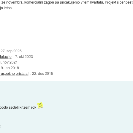
 že novembra, komercialni zagon pa pričakujemo v tem kvartalu. Projekt sicer pesti
a letos.
:
27. sep 2025
telacijo
::
7. okt 2023
4. nov 2021
:
9. jan 2018
 uspešno pristala!
::
22. dec 2015
 bodo sedeli križem rok
7
)