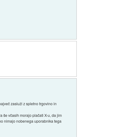
ajveč zasluži z spletno trgovino in
Pa še včasih morajo plačati X-u, da jim
enutno nimajo nobenega uporabnika tega