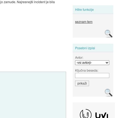
jo zamude. Najresnejši incident je bila
Hitre funkcije
seznam tem
Posebni izpisi
Avtor:
Ključna beseda: