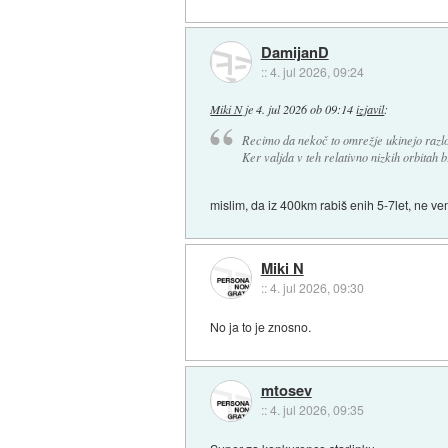
DamijanD
::
4. jul 2026, 09:24
Miki N
je
4. jul 2026 ob 09:14
izjavil
:
Recimo da nekoč to omrežje ukinejo razlog n
Ker valjda v teh relativno nizkih orbitah 
mislim, da iz 400km rabiš enih 5-7let, ne ve
Miki N
::
4. jul 2026, 09:30
No ja to je znosno.
mtosev
::
4. jul 2026, 09:35