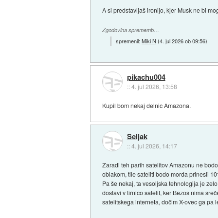
A si predstavljaš ironijo, kjer Musk ne bi mog
Zgodovina sprememb…
spremenil:
Miki N
(
4. jul 2026 ob 09:56
)
pikachu004
::
4. jul 2026, 13:58
Kupil bom nekaj delnic Amazona.
Seljak
::
4. jul 2026, 14:17
Zaradi teh parih satelitov Amazonu ne bodo t
oblakom, tile sateliti bodo morda prinesli 1
Pa še nekaj, ta vesoljska tehnologija je zelo
dostavi v tirnico satelit, ker Bezos nima s
satelitskega interneta, dočim X-ovec ga pa 