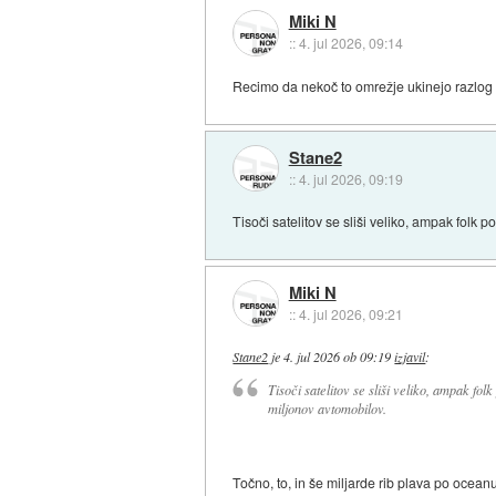
Miki N
::
4. jul 2026, 09:14
Recimo da nekoč to omrežje ukinejo razlog ni 
Stane2
::
4. jul 2026, 09:19
Tisoči satelitov se sliši veliko, ampak folk 
Miki N
::
4. jul 2026, 09:21
Stane2
je
4. jul 2026 ob 09:19
izjavil
:
Tisoči satelitov se sliši veliko, ampak fol
miljonov avtomobilov.
Točno, to, in še miljarde rib plava po ocean