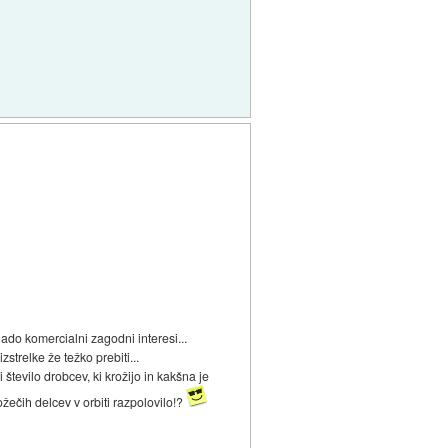
ado komercialni zagodni interesi...
strelke že težko prebiti...
 število drobcev, ki krožijo in kakšna je
ožečih delcev v orbiti razpolovilo!?