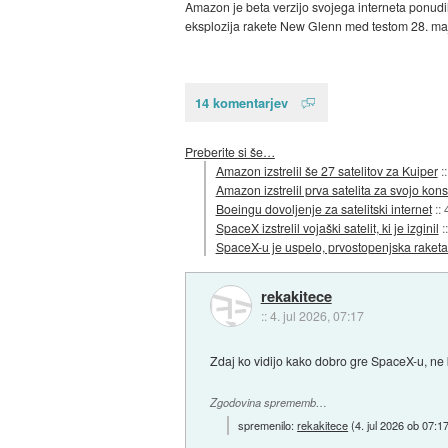
Amazon je beta verzijo svojega interneta ponudil
eksplozija rakete New Glenn med testom 28. maj
14 komentarjev
Preberite si še…
Amazon izstrelil še 27 satelitov za Kuiper
:
Amazon izstrelil prva satelita za svojo kons
Boeingu dovoljenje za satelitski internet
::
SpaceX izstrelil vojaški satelit, ki je izginil
:
SpaceX-u je uspelo, prvostopenjska raketa
rekakitece
::
4. jul 2026, 07:17
Zdaj ko vidijo kako dobro gre SpaceX-u, ne
Zgodovina sprememb…
spremenilo:
rekakitece
(
4. jul 2026 ob 07:1