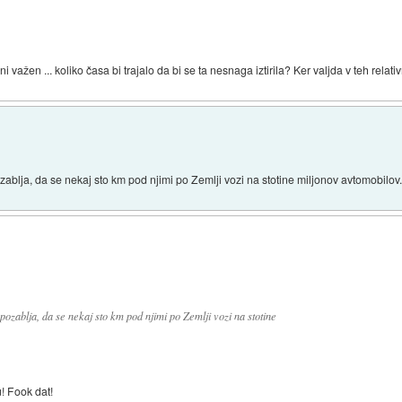
važen ... koliko časa bi trajalo da bi se ta nesnaga iztirila? Ker valjda v teh relati
pozablja, da se nekaj sto km pod njimi po Zemlji vozi na stotine miljonov avtomobilov
k pozablja, da se nekaj sto km pod njimi po Zemlji vozi na stotine
u! Fook dat!