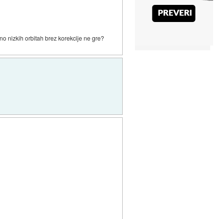
vno nizkih orbitah brez korekcije ne gre?
.