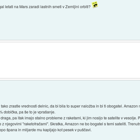
al letati na Mars zaradi lastnih smeti v Zemljini orbiti?
ako zrastle vrednosti delnic, da bi bila to super naložba in bi ti obogatel. Amazon n
0% dobička, pa še to je vprašanje.
 draga, pa itak imajo stalno probleme z raketami, ki jim nosijo te satelite v vesolje. 
reče z njegovimi "raketofračami". Skratka, Amazon ne bo bogatel s temi sateliti. Tr
lepo špana in miljarde mu kapljajo kot pesek v puščavi.