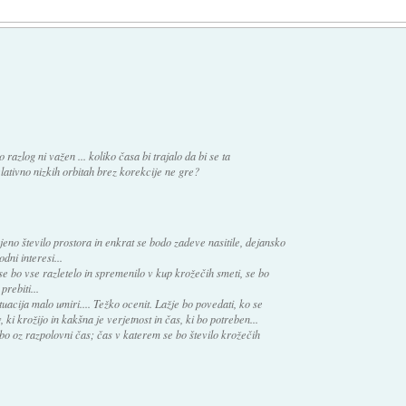
azlog ni važen ... koliko časa bi trajalo da bi se ta
elativno nizkih orbitah brez korekcije ne gre?
eno število prostora in enkrat se bodo zadeve nasitile, dejansko
ni interesi...
se bo vse razletelo in spremenilo v kup krožečih smeti, se bo
prebiti...
tuacija malo umiri.... Težko ocenit. Lažje bo povedati, ko se
 ki krožijo in kakšna je verjetnost in čas, ki bo potreben...
o oz razpolovni čas; čas v katerem se bo število krožečih