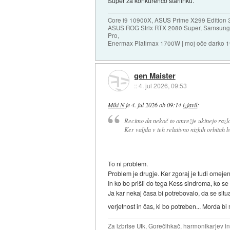
Super za konkurenco starlinku.
Core i9 10900X, ASUS Prime X299 Edition 
ASUS ROG Strix RTX 2080 Super, Samsung
Pro,
Enermax Platimax 1700W | moj oče darko 
gen Maister
::
4. jul 2026, 09:53
Miki N
je
4. jul 2026 ob 09:14
izjavil
:
Recimo da nekoč to omrežje ukinejo razlog n
Ker valjda v teh relativno nizkih orbitah 
To ni problem.
Problem je drugje. Ker zgoraj je tudi omejen
In ko bo prišli do tega Kess sindroma, ko se 
Ja kar nekaj časa bi potrebovalo, da se situa
verjetnost in čas, ki bo potreben... Morda b
Za izbrise Utk, Gorečihkač, harmonikarjev in 