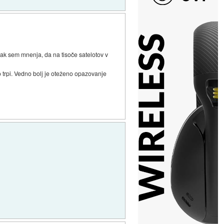
pak sem mnenja, da na tisoče satelotov v
o trpi. Vedno bolj je oteženo opazovanje