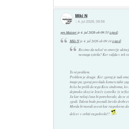
Miki N
::
4. jul 2026, 09:56
gen Maister
je
4. jul 2026 ob 09:53
izjavil
:
Miki N
je
4. jul 2026 ob 09:14
izjavil
:
Recimo da nekoč to omrežje ukinejo r
nesnaga iztirila? Ker valjda v teh r
To ni problem.
Problem je drugje. Ker zgoraj je tudi omej
imajo pa zgoraj prevlado komercialni zagod
In ko bo prišli do tega Kess sindroma, ko 
dejansko skozi te leteče izstrelke že težko 
Ja kar nekaj časa bi potrebovalo, da se si
zgodi. Takrat bodo poznali število drobcev,
Morda bi morali uvesti kar razpolovno dob
delcev v orbiti razpolovilo!?