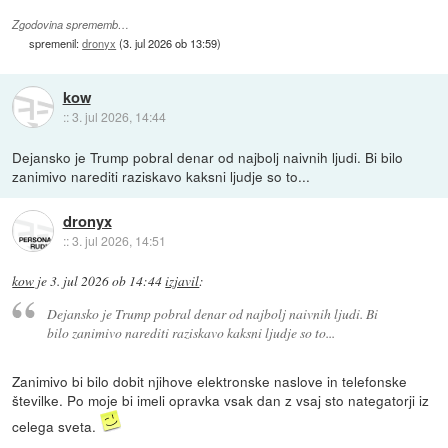
Zgodovina sprememb…
spremenil:
dronyx
(
3. jul 2026 ob 13:59
)
kow
::
3. jul 2026, 14:44
Dejansko je Trump pobral denar od najbolj naivnih ljudi. Bi bilo
zanimivo narediti raziskavo kaksni ljudje so to...
dronyx
::
3. jul 2026, 14:51
kow
je
3. jul 2026 ob 14:44
izjavil
:
Dejansko je Trump pobral denar od najbolj naivnih ljudi. Bi
bilo zanimivo narediti raziskavo kaksni ljudje so to...
Zanimivo bi bilo dobit njihove elektronske naslove in telefonske
številke. Po moje bi imeli opravka vsak dan z vsaj sto nategatorji iz
celega sveta.