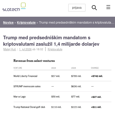
☰
Novice
»
Kriptovalute
»
Trump med predsedniškim mandatom s kriptovalutami zaslužil 1,4 milijarde dolarjev
Trump med predsedniškim mandatom s
kriptovalutami zaslužil 1,4 milijarde dolarjev
Matej Huš
::
1. jul 2026
ob 18:02
Kriptovalute