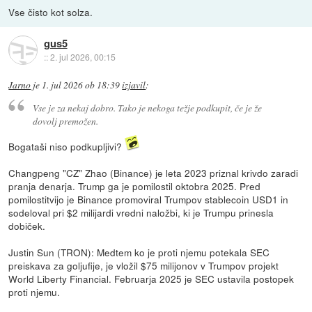
Vse čisto kot solza.
gus5
::
2. jul 2026, 00:15
Jarno
je
1. jul 2026 ob 18:39
izjavil
:
Vse je za nekaj dobro. Tako je nekoga težje podkupit, če je že
dovolj premožen.
Bogataši niso podkupljivi?
Changpeng "CZ" Zhao (Binance) je leta 2023 priznal krivdo zaradi
pranja denarja. Trump ga je pomilostil oktobra 2025. Pred
pomilostitvijo je Binance promoviral Trumpov stablecoin USD1 in
sodeloval pri $2 milijardi vredni naložbi, ki je Trumpu prinesla
dobiček.
Justin Sun (TRON): Medtem ko je proti njemu potekala SEC
preiskava za goljufije, je vložil $75 milijonov v Trumpov projekt
World Liberty Financial. Februarja 2025 je SEC ustavila postopek
proti njemu.