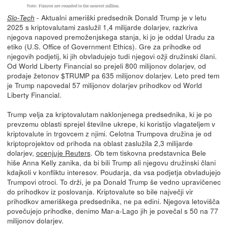
- Aktualni ameriški predsednik Donald Trump je v letu
Slo-Tech
2025 s kriptovalutami zaslužil 1,4 milijarde dolarjev, razkriva
njegova napoved premoženjskega stanja, ki jo je oddal Uradu za
etiko (U.S. Office of Government Ethics). Gre za prihodke od
njegovih podjetij, ki jih obvladujejo tudi njegovi ožji družinski člani.
Od World Liberty Financial so prejeli 800 milijonov dolarjev, od
prodaje žetonov $TRUMP pa 635 milijonov dolarjev. Leto pred tem
je Trump napovedal 57 milijonov dolarjev prihodkov od World
Liberty Financial.
Trump velja za kriptovalutam naklonjenega predsednika, ki je po
prevzemu oblasti sprejel številne ukrepe, ki koristijo vlagateljem v
kriptovalute in trgovcem z njimi. Celotna Trumpova družina je od
kriptoprojektov od prihoda na oblast zaslužila 2,3 milijarde
dolarjev,
ocenjuje Reuters
. Ob tem tiskovna predstavnica Bele
hiše Anna Kelly zanika, da bi bili Trump ali njegovu družinski člani
kdajkoli v konfliktu interesov. Poudarja, da vsa podjetja obvladujejo
Trumpovi otroci. To drži, je pa Donald Trump še vedno upravičenec
do prihodkov iz poslovanja. Kriptovalute so bile največji vir
prihodkov ameriškega predsednika, ne pa edini. Njegova letovišča
povečujejo prihodke, denimo Mar-a-Lago jih je povečal s 50 na 77
milijonov dolarjev.