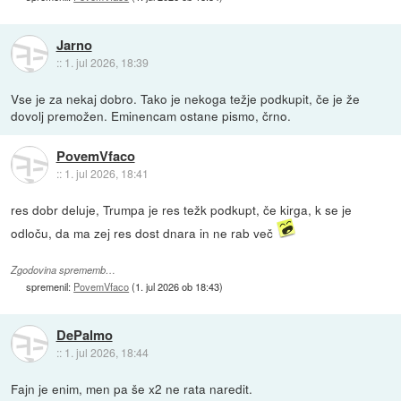
Jarno
::
1. jul 2026, 18:39
Vse je za nekaj dobro. Tako je nekoga težje podkupit, če je že
dovolj premožen. Eminencam ostane pismo, črno.
PovemVfaco
::
1. jul 2026, 18:41
res dobr deluje, Trumpa je res težk podkupt, če kirga, k se je
odloču, da ma zej res dost dnara in ne rab več
Zgodovina sprememb…
spremenil:
PovemVfaco
(
1. jul 2026 ob 18:43
)
DePalmo
::
1. jul 2026, 18:44
Fajn je enim, men pa še x2 ne rata naredit.