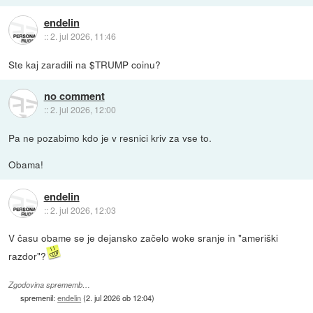
endelin
::
2. jul 2026, 11:46
Ste kaj zaradili na $TRUMP coinu?
no comment
::
2. jul 2026, 12:00
Pa ne pozabimo kdo je v resnici kriv za vse to.
Obama!
endelin
::
2. jul 2026, 12:03
V času obame se je dejansko začelo woke sranje in "ameriški
razdor"?
Zgodovina sprememb…
spremenil:
endelin
(
2. jul 2026 ob 12:04
)