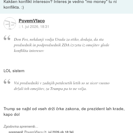
Kakšen konflikt interesov? Interes je vedno "mo money" tu ni
konflikta. :)
PovemVfaco
::
1. jul 2026, 18:31
Don Fox, nekdanji vodja Urada za etiko, dodaja, da sta
predsednik in podpredsednik ZDA izvzeta iz omejitev glede
konflikta interesov
LOL sistem
Vsi predsedniki v zadnjih petdesetih letih so se sicer vseeno
držali teh omejitev, za Trumpa pa to ne velja.
Trump se najbl od vseh drži črke zakona, de prezident lah krade,
kapo dol
Zgodovina sprememb…
spremenil:
PovemVfaco
(
1. jul 2026 ob 18:34
)