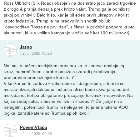
Ross Ulbricht (Silk Road) obsojen na dosmrtno ječo zaradi trgovine
z drogo & pranja denarja prek kripto valut. Trump ga je pomilostil
takoj po vrnitvi v Belo hišo, kar je bil eden prvih ukrepov v korist
kripto industrije. Trump je na predvolilnih shodih obljubil
"osvoboditev Rossa na prvi dan", s čimer je pridobil podporo kripto
skupnosti, ki je v volilno kampanjo vložila več kot 100 milijonov $.
Jarno
::
2. jul 2026, 00:26
No, saj, v našem medijskem prostoru za te zadeve obstaja lep
izraz, namreč "sum zlorabe položaja (zaradi pridobivanja
protipravne premoženjske koristi...)".
V kolikor so te zadeve kratkoročne ali dolgoročne, s tem bi se
morale ukvarjati določene inštance ali se bodo ukvarjale, bo bolj
merodajno, kot pa obligatorno presojanje forumskih vsevedov. Na
kaj se sedaj čaka, vmesne volitve in impeach? Če ljudje niso
nelegalni, potem tudi Trump ni nelegalen, to je ena takšna AOC
logika, zaradi katere so Trumpa sploh izvolili.
PovemVfaco
::
2. jul 2026, 00:38