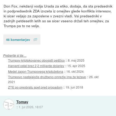
Don Fox, nekdanji vodja Urada za etiko, dodaja, da sta predsednik
in podpredsednik ZDA izvzeta iz omejitev glede konflikta interesov,
ki sicer veljajo za zaposlene v zvezni vladi. Vsi predsedniki v
zadnjih petdesetih letih so se sicer vseeno držali teh omejitev, za
Trumpa pa to ne velja.
46 komentarjev
Preberite si še…
Trumpov kriptokovanec obogatil peščico
::
8. maj 2025
Harvard ostal brez 2,2 milijarde dolarjev
::
15. apr 2025
Medel zagon Trumpovega kriptožetona
::
16. okt 2024
Trumpovo nastajajoče družbeno omrežje ima že težave
::
26. okt
2021
ZTE po preobratu spet pred propadom
::
19. jun 2018
Tomay
::
1. jul 2026, 18:07