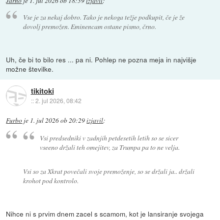
Jarno
je
1. jul 2026 ob 18:39
izjavil
:
Vse je za nekaj dobro. Tako je nekoga težje podkupit, če je že
dovolj premožen. Eminencam ostane pismo, črno.
Uh, če bi to bilo res ... pa ni. Pohlep ne pozna meja in najvišje
možne številke.
tikitoki
::
2. jul 2026, 08:42
Furbo
je
1. jul 2026 ob 20:29
izjavil
:
Vsi predsedniki v zadnjih petdesetih letih so se sicer
vseeno držali teh omejitev, za Trumpa pa to ne velja.
Vsi so za Xkrat povečali svoje premoženje, so se držali ja.. držali
krohot pod kontrolo.
Nihce ni s prvim dnem zacel s scamom, kot je lansiranje svojega