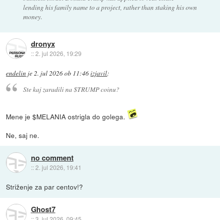
lending his family name to a project, rather than staking his own
money.
dronyx
::
2. jul 2026, 19:29
endelin
je
2. jul 2026 ob 11:46
izjavil
:
Ste kaj zaradili na $TRUMP coinu?
Mene je $MELANIA ostrigla do golega.
Ne, saj ne.
no comment
::
2. jul 2026, 19:41
Striženje za par centov!?
Ghost7
::
3. jul 2026, 09:45