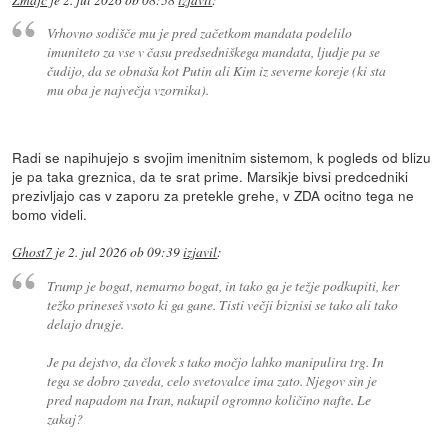
Vrhovno sodišče mu je pred začetkom mandata podelilo
imuniteto za vse v času predsedniškega mandata, ljudje pa se
čudijo, da se obnaša kot Putin ali Kim iz severne koreje (ki sta
mu oba je največja vzornika).
Radi se napihujejo s svojim imenitnim sistemom, k pogleds od blizu
je pa taka greznica, da te srat prime. Marsikje bivsi predcedniki
prezivljajo cas v zaporu za pretekle grehe, v ZDA ocitno tega ne
bomo videli.
Ghost7
je
2. jul 2026 ob 09:39
izjavil
:
Trump je bogat, nemarno bogat, in tako ga je težje podkupiti, ker
težko prineseš vsoto ki ga gane. Tisti večji biznisi se tako ali tako
delajo drugje.
Je pa dejstvo, da človek s tako močjo lahko manipulira trg. In
tega se dobro zaveda, celo svetovalce ima zato. Njegov sin je
pred napadom na Iran, nakupil ogromno količino nafte. Le
zakaj?