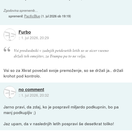
Zgodovina sprememb…
spremenil:
PacificBlue
(
1. jul 2026 ob 19:19
)
Furbo
::
1. jul 2026, 20:29
Vsi predsedniki v zadnjih petdesetih letih so se sicer vseeno
držali teh omejitev, za Trumpa pa to ne velja.
Vsi so za Xkrat povečali svoje premoženje, so se držali ja.. držali
krohot pod kontrolo.
no comment
::
1. jul 2026, 20:32
Jarno pravi, da zdaj, ko je pospravil miljardo podkupnin, bo pa
manj podkupljiv ;)
Jaz upam, da v naslednjih letih pospravi še desetkrat toliko!