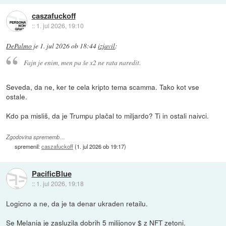
caszafuckoff
::
1. jul 2026, 19:10
DePalmo
je
1. jul 2026 ob 18:44
izjavil
:
Fajn je enim, men pa še x2 ne rata naredit.
Seveda, da ne, ker te cela kripto tema scamma. Tako kot vse
ostale.
Kdo pa misliš, da je Trumpu plačal to miljardo? Ti in ostali naivci.
Zgodovina sprememb…
spremenil:
caszafuckoff
(
1. jul 2026 ob 19:17
)
PacificBlue
::
1. jul 2026, 19:18
Logicno a ne, da je ta denar ukraden retailu.
Se Melania je zasluzila dobrih 5 milijonov $ z NFT zetoni.