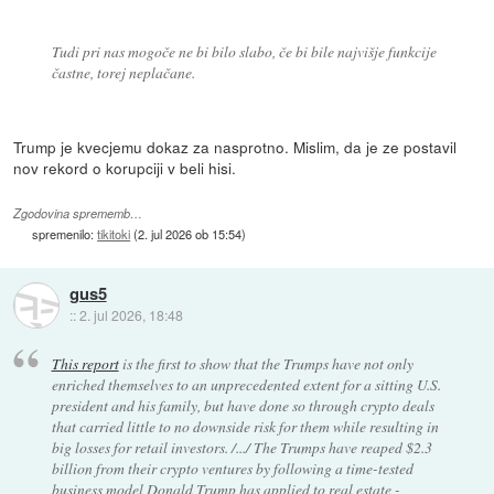
Tudi pri nas mogoče ne bi bilo slabo, če bi bile najvišje funkcije
častne, torej neplačane.
Trump je kvecjemu dokaz za nasprotno. Mislim, da je ze postavil
nov rekord o korupciji v beli hisi.
Zgodovina sprememb…
spremenilo:
tikitoki
(
2. jul 2026 ob 15:54
)
gus5
::
2. jul 2026, 18:48
This report
is the first to show that the Trumps have not only
enriched themselves to an unprecedented extent for a sitting U.S.
president and his family, but have done so through crypto deals
that carried little to no downside risk for them while resulting in
big losses for retail investors. /.../ The Trumps have reaped $2.3
billion from their crypto ventures by following a time-tested
business model Donald Trump has applied to real estate -