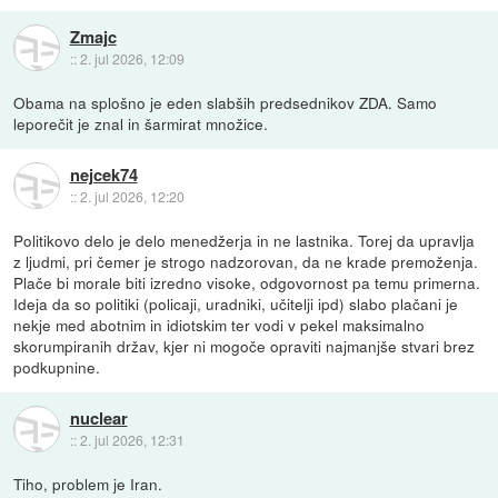
Zmajc
::
2. jul 2026, 12:09
Obama na splošno je eden slabših predsednikov ZDA. Samo
leporečit je znal in šarmirat množice.
nejcek74
::
2. jul 2026, 12:20
Politikovo delo je delo menedžerja in ne lastnika. Torej da upravlja
z ljudmi, pri čemer je strogo nadzorovan, da ne krade premoženja.
Plače bi morale biti izredno visoke, odgovornost pa temu primerna.
Ideja da so politiki (policaji, uradniki, učitelji ipd) slabo plačani je
nekje med abotnim in idiotskim ter vodi v pekel maksimalno
skorumpiranih držav, kjer ni mogoče opraviti najmanjše stvari brez
podkupnine.
nuclear
::
2. jul 2026, 12:31
Tiho, problem je Iran.