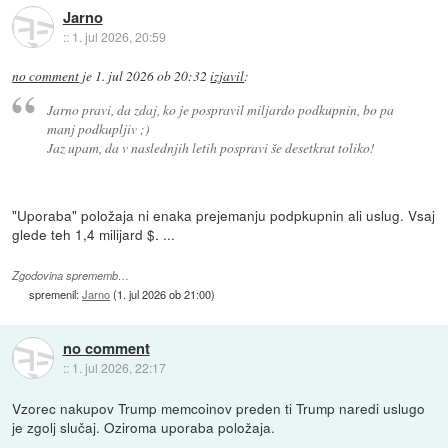
Jarno
::
1. jul 2026, 20:59
no comment
je
1. jul 2026 ob 20:32
izjavil
:
Jarno pravi, da zdaj, ko je pospravil miljardo podkupnin, bo pa
manj podkupljiv ;)
Jaz upam, da v naslednjih letih pospravi še desetkrat toliko!
"Uporaba" položaja ni enaka prejemanju podpkupnin ali uslug. Vsaj
glede teh 1,4 milijard $. ...
Zgodovina sprememb…
spremenil:
Jarno
(
1. jul 2026 ob 21:00
)
no comment
::
1. jul 2026, 22:17
Vzorec nakupov Trump memcoinov preden ti Trump naredi uslugo
je zgolj slučaj. Oziroma uporaba položaja.