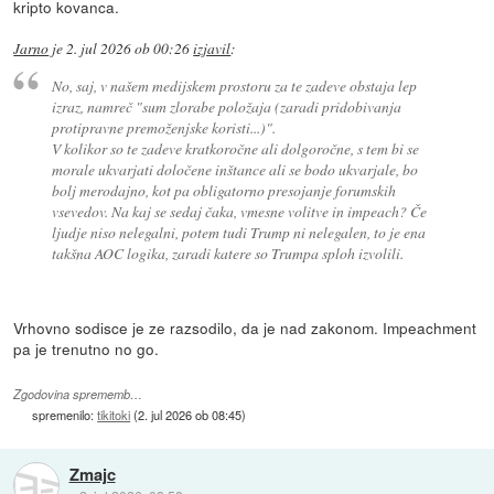
kripto kovanca.
Jarno
je
2. jul 2026 ob 00:26
izjavil
:
No, saj, v našem medijskem prostoru za te zadeve obstaja lep
izraz, namreč "sum zlorabe položaja (zaradi pridobivanja
protipravne premoženjske koristi...)".
V kolikor so te zadeve kratkoročne ali dolgoročne, s tem bi se
morale ukvarjati določene inštance ali se bodo ukvarjale, bo
bolj merodajno, kot pa obligatorno presojanje forumskih
vsevedov. Na kaj se sedaj čaka, vmesne volitve in impeach? Če
ljudje niso nelegalni, potem tudi Trump ni nelegalen, to je ena
takšna AOC logika, zaradi katere so Trumpa sploh izvolili.
Vrhovno sodisce je ze razsodilo, da je nad zakonom. Impeachment
pa je trenutno no go.
Zgodovina sprememb…
spremenilo:
tikitoki
(
2. jul 2026 ob 08:45
)
Zmajc