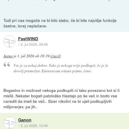
Tudi pri nas mogoče ne bi bilo slabo, če bi bile najvišje funkcije
častne, torej neplačane.
FastWIND
::
2. jul 2026, 09:49
Jarno
je
1. jul 2026 ob 18:39
izjavil
:
Vse je za nekaj dobro. Tako je nekoga težje podkupit, če je že
dovolj premožen. Eminencam ostane pismo, črno.
Bogastvo in možnost nekoga podkupiti ni tako povezano kot si ti
misliš. Nekater bogati patološko hlastajo po še več in bodo vse
naredili da imeli še več.. Sicer nikolini ne bi ujeli podkupljivih
milijonarjev, pa jih..
Ganon
::
2. jul 2026, 10:46