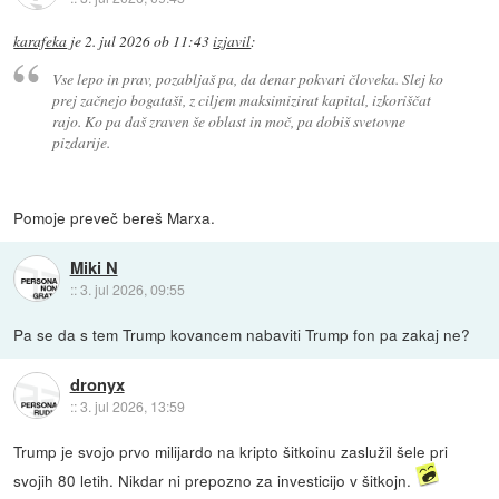
karafeka
je
2. jul 2026 ob 11:43
izjavil
:
Vse lepo in prav, pozabljaš pa, da denar pokvari človeka. Slej ko
prej začnejo bogataši, z ciljem maksimizirat kapital, izkoriščat
rajo. Ko pa daš zraven še oblast in moč, pa dobiš svetovne
pizdarije.
Pomoje preveč bereš Marxa.
Miki N
::
3. jul 2026, 09:55
Pa se da s tem Trump kovancem nabaviti Trump fon pa zakaj ne?
dronyx
::
3. jul 2026, 13:59
Trump je svojo prvo milijardo na kripto šitkoinu zaslužil šele pri
svojih 80 letih. Nikdar ni prepozno za investicijo v šitkojn.