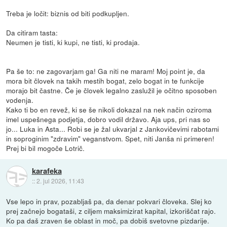
Treba je ločit: biznis od biti podkupljen.
Da citiram tasta:
Neumen je tisti, ki kupi, ne tisti, ki prodaja.
Pa še to: ne zagovarjam ga! Ga niti ne maram! Moj point je, da
mora bit človek na takih mestih bogat, zelo bogat in te funkcije
morajo bit častne. Če je človek legalno zaslužil je očitno sposoben
vodenja.
Kako ti bo en revež, ki se še nikoli dokazal na nek način oziroma
imel uspešnega podjetja, dobro vodil državo. Aja ups, pri nas so
jo... Luka in Asta... Robi se je žal ukvarjal z Jankovičevimi rabotami
in soproginim "zdravim" veganstvom. Spet, niti Janša ni primeren!
Prej bi bil mogoče Lotrič.
karafeka
::
2. jul 2026, 11:43
Vse lepo in prav, pozabljaš pa, da denar pokvari človeka. Slej ko
prej začnejo bogataši, z ciljem maksimizirat kapital, izkoriščat rajo.
Ko pa daš zraven še oblast in moč, pa dobiš svetovne pizdarije.