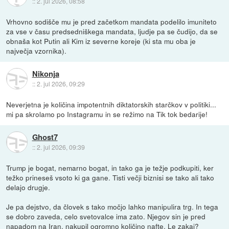
::
2. jul 2026, 08:58
Vrhovno sodišče mu je pred začetkom mandata podelilo imuniteto
za vse v času predsedniškega mandata, ljudje pa se čudijo, da se
obnaša kot Putin ali Kim iz severne koreje (ki sta mu oba je
največja vzornika).
Nikonja
::
2. jul 2026, 09:29
Neverjetna je količina impotentnih diktatorskih starčkov v politiki...
mi pa skrolamo po Instagramu in se režimo na Tik tok bedarije!
Ghost7
::
2. jul 2026, 09:39
Trump je bogat, nemarno bogat, in tako ga je težje podkupiti, ker
težko prineseš vsoto ki ga gane. Tisti večji biznisi se tako ali tako
delajo drugje.
Je pa dejstvo, da človek s tako močjo lahko manipulira trg. In tega
se dobro zaveda, celo svetovalce ima zato. Njegov sin je pred
napadom na Iran, nakupil ogromno količino nafte. Le zakaj?