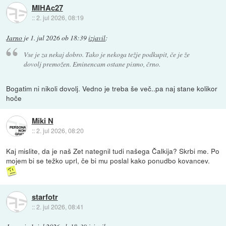
MIHAc27
::
2. jul 2026, 08:19
Jarno
je
1. jul 2026 ob 18:39
izjavil
:
Vse je za nekaj dobro. Tako je nekoga težje podkupit, če je že
dovolj premožen. Eminencam ostane pismo, črno.
Bogatim ni nikoli dovolj. Vedno je treba še več..pa naj stane kolikor
hoče
Miki N
::
2. jul 2026, 08:20
Kaj mislite, da je naš Zet nategnil tudi našega Čalkija? Skrbi me. Po
mojem bi se težko uprl, če bi mu poslal kako ponudbo kovancev.
starfotr
::
2. jul 2026, 08:41