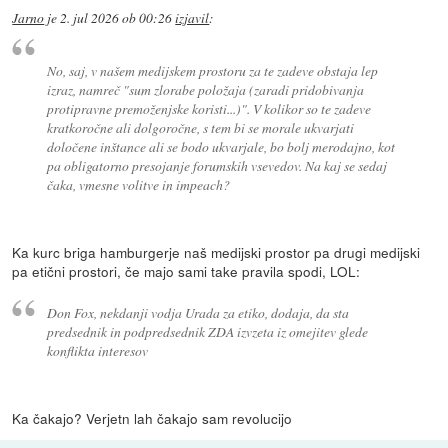
Jarno
je
2. jul 2026 ob 00:26
izjavil
:
No, saj, v našem medijskem prostoru za te zadeve obstaja lep
izraz, namreč "sum zlorabe položaja (zaradi pridobivanja
protipravne premoženjske koristi...)". V kolikor so te zadeve
kratkoročne ali dolgoročne, s tem bi se morale ukvarjati
določene inštance ali se bodo ukvarjale, bo bolj merodajno, kot
pa obligatorno presojanje forumskih vsevedov. Na kaj se sedaj
čaka, vmesne volitve in impeach?
Ka kurc briga hamburgerje naš medijski prostor pa drugi medijski
pa etični prostori, če majo sami take pravila spodi, LOL:
Don Fox, nekdanji vodja Urada za etiko, dodaja, da sta
predsednik in podpredsednik ZDA izvzeta iz omejitev glede
konflikta interesov
Ka čakajo? Verjetn lah čakajo sam revolucijo