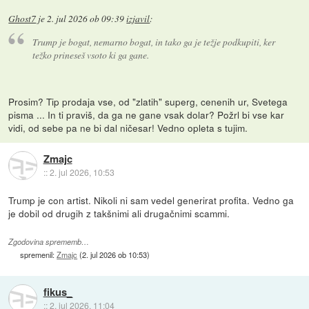
Ghost7
je
2. jul 2026 ob 09:39
izjavil
:
Trump je bogat, nemarno bogat, in tako ga je težje podkupiti, ker
težko prineseš vsoto ki ga gane.
Prosim? Tip prodaja vse, od "zlatih" superg, cenenih ur, Svetega
pisma ... In ti praviš, da ga ne gane vsak dolar? Požrl bi vse kar
vidi, od sebe pa ne bi dal ničesar! Vedno opleta s tujim.
Zmajc
::
2. jul 2026, 10:53
Trump je con artist. Nikoli ni sam vedel generirat profita. Vedno ga
je dobil od drugih z takšnimi ali drugačnimi scammi.
Zgodovina sprememb…
spremenil:
Zmajc
(
2. jul 2026 ob 10:53
)
fikus_
::
2. jul 2026, 11:04