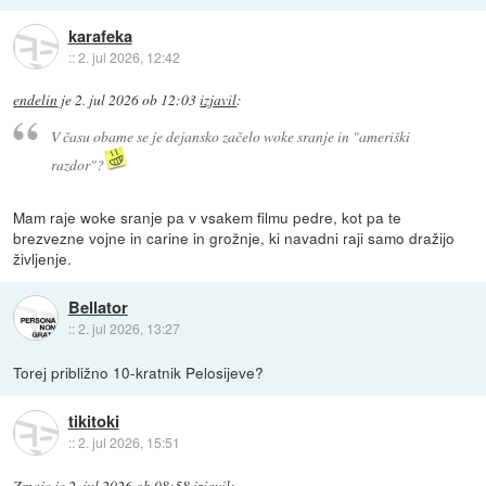
karafeka
::
2. jul 2026, 12:42
endelin
je
2. jul 2026 ob 12:03
izjavil
:
V času obame se je dejansko začelo woke sranje in "ameriški
razdor"?
Mam raje woke sranje pa v vsakem filmu pedre, kot pa te
brezvezne vojne in carine in grožnje, ki navadni raji samo dražijo
življenje.
Bellator
::
2. jul 2026, 13:27
Torej približno 10-kratnik Pelosijeve?
tikitoki
::
2. jul 2026, 15:51
Zmajc
je
2. jul 2026 ob 08:58
izjavil
: