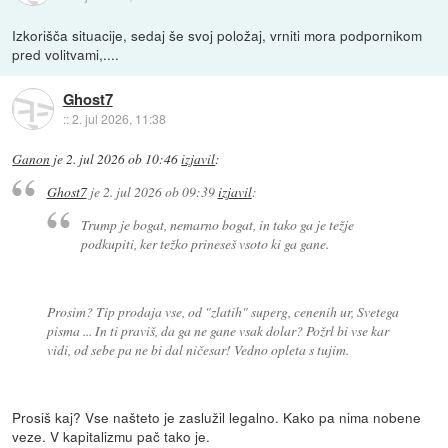
Izkorišča situacije, sedaj še svoj položaj, vrniti mora podpornikom
pred volitvami,....
Ghost7
::
2. jul 2026, 11:38
Ganon
je
2. jul 2026 ob 10:46
izjavil
:
Ghost7
je
2. jul 2026 ob 09:39
izjavil
:
Trump je bogat, nemarno bogat, in tako ga je težje
podkupiti, ker težko prineseš vsoto ki ga gane.
Prosim? Tip prodaja vse, od "zlatih" superg, cenenih ur, Svetega
pisma ... In ti praviš, da ga ne gane vsak dolar? Požrl bi vse kar
vidi, od sebe pa ne bi dal ničesar! Vedno opleta s tujim.
Prosiš kaj? Vse našteto je zaslužil legalno. Kako pa nima nobene
veze. V kapitalizmu pač tako je.