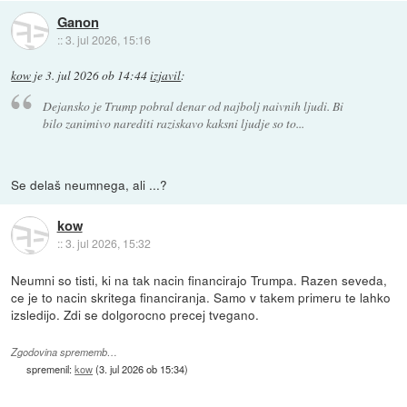
Ganon
::
3. jul 2026, 15:16
kow
je
3. jul 2026 ob 14:44
izjavil
:
Dejansko je Trump pobral denar od najbolj naivnih ljudi. Bi
bilo zanimivo narediti raziskavo kaksni ljudje so to...
Se delaš neumnega, ali ...?
kow
::
3. jul 2026, 15:32
Neumni so tisti, ki na tak nacin financirajo Trumpa. Razen seveda,
ce je to nacin skritega financiranja. Samo v takem primeru te lahko
izsledijo. Zdi se dolgorocno precej tvegano.
Zgodovina sprememb…
spremenil:
kow
(
3. jul 2026 ob 15:34
)