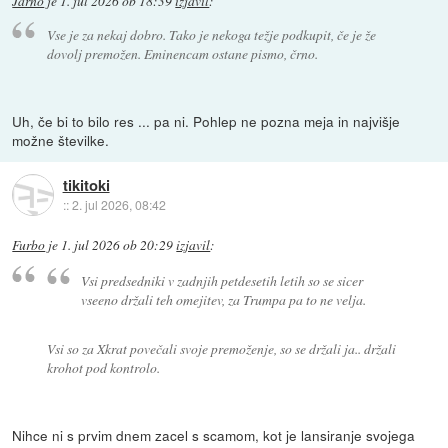
Jarno
je
1. jul 2026 ob 18:39
izjavil
:
Vse je za nekaj dobro. Tako je nekoga težje podkupit, če je že
dovolj premožen. Eminencam ostane pismo, črno.
Uh, če bi to bilo res ... pa ni. Pohlep ne pozna meja in najvišje
možne številke.
tikitoki
::
2. jul 2026, 08:42
Furbo
je
1. jul 2026 ob 20:29
izjavil
:
Vsi predsedniki v zadnjih petdesetih letih so se sicer
vseeno držali teh omejitev, za Trumpa pa to ne velja.
Vsi so za Xkrat povečali svoje premoženje, so se držali ja.. držali
krohot pod kontrolo.
Nihce ni s prvim dnem zacel s scamom, kot je lansiranje svojega