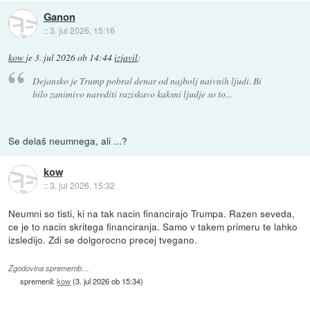
Ganon
::
3. jul 2026, 15:16
kow
je
3. jul 2026 ob 14:44
izjavil
:
Dejansko je Trump pobral denar od najbolj naivnih ljudi. Bi
bilo zanimivo narediti raziskavo kaksni ljudje so to...
Se delaš neumnega, ali ...?
kow
::
3. jul 2026, 15:32
Neumni so tisti, ki na tak nacin financirajo Trumpa. Razen seveda,
ce je to nacin skritega financiranja. Samo v takem primeru te lahko
izsledijo. Zdi se dolgorocno precej tvegano.
Zgodovina sprememb…
spremenil:
kow
(
3. jul 2026 ob 15:34
)