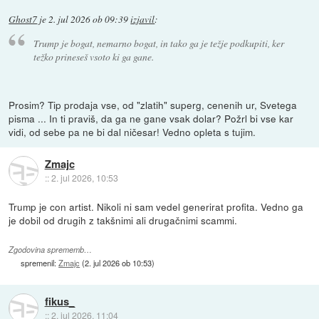
Ghost7
je
2. jul 2026 ob 09:39
izjavil
:
Trump je bogat, nemarno bogat, in tako ga je težje podkupiti, ker
težko prineseš vsoto ki ga gane.
Prosim? Tip prodaja vse, od "zlatih" superg, cenenih ur, Svetega
pisma ... In ti praviš, da ga ne gane vsak dolar? Požrl bi vse kar
vidi, od sebe pa ne bi dal ničesar! Vedno opleta s tujim.
Zmajc
::
2. jul 2026, 10:53
Trump je con artist. Nikoli ni sam vedel generirat profita. Vedno ga
je dobil od drugih z takšnimi ali drugačnimi scammi.
Zgodovina sprememb…
spremenil:
Zmajc
(
2. jul 2026 ob 10:53
)
fikus_
::
2. jul 2026, 11:04