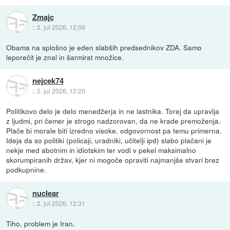
Zmajc
::
2. jul 2026, 12:09
Obama na splošno je eden slabših predsednikov ZDA. Samo
leporečit je znal in šarmirat množice.
nejcek74
::
2. jul 2026, 12:20
Politikovo delo je delo menedžerja in ne lastnika. Torej da upravlja
z ljudmi, pri čemer je strogo nadzorovan, da ne krade premoženja.
Plače bi morale biti izredno visoke, odgovornost pa temu primerna.
Ideja da so politiki (policaji, uradniki, učitelji ipd) slabo plačani je
nekje med abotnim in idiotskim ter vodi v pekel maksimalno
skorumpiranih držav, kjer ni mogoče opraviti najmanjše stvari brez
podkupnine.
nuclear
::
2. jul 2026, 12:31
Tiho, problem je Iran.