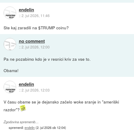
endelin
::
2. jul 2026, 11:46
Ste kaj zaradili na $TRUMP coinu?
no comment
::
2. jul 2026, 12:00
Pa ne pozabimo kdo je v resnici kriv za vse to.
Obama!
endelin
::
2. jul 2026, 12:03
V času obame se je dejansko začelo woke sranje in "ameriški
razdor"?
Zgodovina sprememb…
spremenil:
endelin
(
2. jul 2026 ob 12:04
)