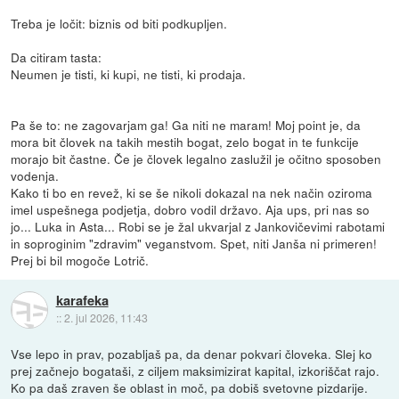
Treba je ločit: biznis od biti podkupljen.
Da citiram tasta:
Neumen je tisti, ki kupi, ne tisti, ki prodaja.
Pa še to: ne zagovarjam ga! Ga niti ne maram! Moj point je, da
mora bit človek na takih mestih bogat, zelo bogat in te funkcije
morajo bit častne. Če je človek legalno zaslužil je očitno sposoben
vodenja.
Kako ti bo en revež, ki se še nikoli dokazal na nek način oziroma
imel uspešnega podjetja, dobro vodil državo. Aja ups, pri nas so
jo... Luka in Asta... Robi se je žal ukvarjal z Jankovičevimi rabotami
in soproginim "zdravim" veganstvom. Spet, niti Janša ni primeren!
Prej bi bil mogoče Lotrič.
karafeka
::
2. jul 2026, 11:43
Vse lepo in prav, pozabljaš pa, da denar pokvari človeka. Slej ko
prej začnejo bogataši, z ciljem maksimizirat kapital, izkoriščat rajo.
Ko pa daš zraven še oblast in moč, pa dobiš svetovne pizdarije.