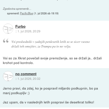
Zgodovina sprememb…
spremenil:
PacificBlue
(
1. jul 2026 ob 19:19
)
Furbo
::
1. jul 2026, 20:29
Vsi predsedniki v zadnjih petdesetih letih so se sicer vseeno
držali teh omejitev, za Trumpa pa to ne velja.
Vsi so za Xkrat povečali svoje premoženje, so se držali ja.. držali
krohot pod kontrolo.
no comment
::
1. jul 2026, 20:32
Jarno pravi, da zdaj, ko je pospravil miljardo podkupnin, bo pa
manj podkupljiv ;)
Jaz upam, da v naslednjih letih pospravi še desetkrat toliko!