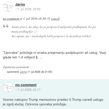
Jarno
::
1. jul 2026, 20:59
no comment
je
1. jul 2026 ob 20:32
izjavil
:
Jarno pravi, da zdaj, ko je pospravil miljardo podkupnin, bo pa
manj podkupljiv ;)
Jaz upam, da v naslednjih letih pospravi še desetkrat toliko!
"Uporaba" položaja ni enaka prejemanju podpkupnin ali uslug. Vsaj
glede teh 1,4 milijard $. ...
Zgodovina sprememb…
spremenil:
Jarno
(
1. jul 2026 ob 21:00
)
no comment
::
1. jul 2026, 22:17
Vzorec nakupov Trump memcoinov preden ti Trump naredi uslugo
je zgolj slučaj. Oziroma uporaba položaja.