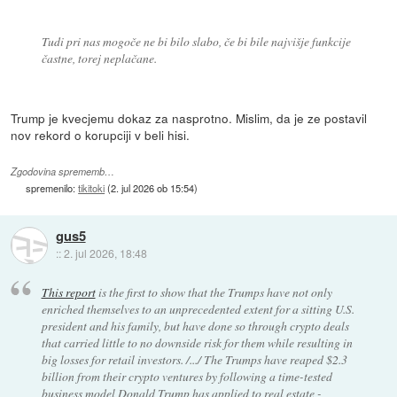
Tudi pri nas mogoče ne bi bilo slabo, če bi bile najvišje funkcije
častne, torej neplačane.
Trump je kvecjemu dokaz za nasprotno. Mislim, da je ze postavil
nov rekord o korupciji v beli hisi.
Zgodovina sprememb…
spremenilo:
tikitoki
(
2. jul 2026 ob 15:54
)
gus5
::
2. jul 2026, 18:48
This report
is the first to show that the Trumps have not only
enriched themselves to an unprecedented extent for a sitting U.S.
president and his family, but have done so through crypto deals
that carried little to no downside risk for them while resulting in
big losses for retail investors. /.../ The Trumps have reaped $2.3
billion from their crypto ventures by following a time-tested
business model Donald Trump has applied to real estate -