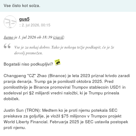
Vse čisto kot solza.
gus5
::
2. jul 2026, 00:15
Jarno
je
1. jul 2026 ob 18:39
izjavil
:
Vse je za nekaj dobro. Tako je nekoga težje podkupit, če je že
dovolj premožen.
Bogataši niso podkupljivi?
Changpeng "CZ" Zhao (Binance) je leta 2023 priznal krivdo zaradi
pranja denarja. Trump ga je pomilostil oktobra 2025. Pred
pomilostitvijo je Binance promoviral Trumpov stablecoin USD1 in
sodeloval pri $2 milijardi vredni naložbi, ki je Trumpu prinesla
dobiček.
Justin Sun (TRON): Medtem ko je proti njemu potekala SEC
preiskava za goljufije, je vložil $75 milijonov v Trumpov projekt
World Liberty Financial. Februarja 2025 je SEC ustavila postopek
proti njemu.