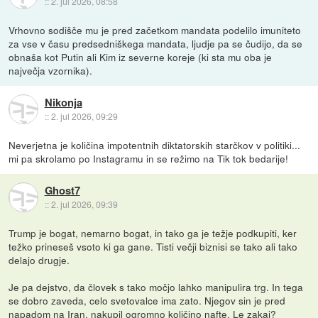
::
2. jul 2026, 08:58
Vrhovno sodišče mu je pred začetkom mandata podelilo imuniteto
za vse v času predsedniškega mandata, ljudje pa se čudijo, da se
obnaša kot Putin ali Kim iz severne koreje (ki sta mu oba je
največja vzornika).
Nikonja
::
2. jul 2026, 09:29
Neverjetna je količina impotentnih diktatorskih starčkov v politiki...
mi pa skrolamo po Instagramu in se režimo na Tik tok bedarije!
Ghost7
::
2. jul 2026, 09:39
Trump je bogat, nemarno bogat, in tako ga je težje podkupiti, ker
težko prineseš vsoto ki ga gane. Tisti večji biznisi se tako ali tako
delajo drugje.
Je pa dejstvo, da človek s tako močjo lahko manipulira trg. In tega
se dobro zaveda, celo svetovalce ima zato. Njegov sin je pred
napadom na Iran, nakupil ogromno količino nafte. Le zakaj?