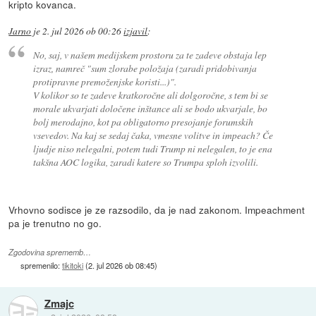
kripto kovanca.
Jarno
je
2. jul 2026 ob 00:26
izjavil
:
No, saj, v našem medijskem prostoru za te zadeve obstaja lep
izraz, namreč "sum zlorabe položaja (zaradi pridobivanja
protipravne premoženjske koristi...)".
V kolikor so te zadeve kratkoročne ali dolgoročne, s tem bi se
morale ukvarjati določene inštance ali se bodo ukvarjale, bo
bolj merodajno, kot pa obligatorno presojanje forumskih
vsevedov. Na kaj se sedaj čaka, vmesne volitve in impeach? Če
ljudje niso nelegalni, potem tudi Trump ni nelegalen, to je ena
takšna AOC logika, zaradi katere so Trumpa sploh izvolili.
Vrhovno sodisce je ze razsodilo, da je nad zakonom. Impeachment
pa je trenutno no go.
Zgodovina sprememb…
spremenilo:
tikitoki
(
2. jul 2026 ob 08:45
)
Zmajc