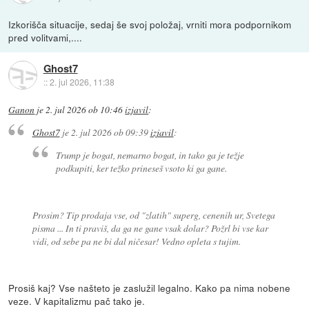
Izkorišča situacije, sedaj še svoj položaj, vrniti mora podpornikom
pred volitvami,....
Ghost7
::
2. jul 2026, 11:38
Ganon
je
2. jul 2026 ob 10:46
izjavil
:
Ghost7
je
2. jul 2026 ob 09:39
izjavil
:
Trump je bogat, nemarno bogat, in tako ga je težje
podkupiti, ker težko prineseš vsoto ki ga gane.
Prosim? Tip prodaja vse, od "zlatih" superg, cenenih ur, Svetega
pisma ... In ti praviš, da ga ne gane vsak dolar? Požrl bi vse kar
vidi, od sebe pa ne bi dal ničesar! Vedno opleta s tujim.
Prosiš kaj? Vse našteto je zaslužil legalno. Kako pa nima nobene
veze. V kapitalizmu pač tako je.