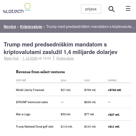
☰
Novice
»
Kriptovalute
»
Trump med predsedniškim mandatom s kriptovalutami zaslužil 1,4 milijarde dolarjev
Trump med predsedniškim mandatom s
kriptovalutami zaslužil 1,4 milijarde dolarjev
Matej Huš
::
1. jul 2026
ob 18:02
Kriptovalute