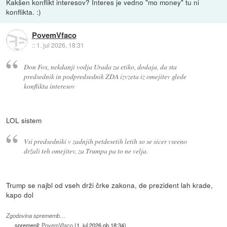
Kakšen konflikt interesov? Interes je vedno "mo money" tu ni
konflikta. :)
PovemVfaco
::
1. jul 2026, 18:31
Don Fox, nekdanji vodja Urada za etiko, dodaja, da sta
predsednik in podpredsednik ZDA izvzeta iz omejitev glede
konflikta interesov
LOL sistem
Vsi predsedniki v zadnjih petdesetih letih so se sicer vseeno
držali teh omejitev, za Trumpa pa to ne velja.
Trump se najbl od vseh drži črke zakona, de prezident lah krade,
kapo dol
Zgodovina sprememb…
spremenil:
PovemVfaco
(
1. jul 2026 ob 18:34
)