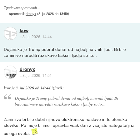
Zgodovina sprememb…
spremenil:
dronyx
(
3. jul 2026 ob 13:59
)
kow
::
3. jul 2026, 14:44
Dejansko je Trump pobral denar od najbolj naivnih ljudi. Bi bilo
zanimivo narediti raziskavo kaksni ljudje so to...
dronyx
::
3. jul 2026, 14:51
kow
je
3. jul 2026 ob 14:44
izjavil
:
Dejansko je Trump pobral denar od najbolj naivnih ljudi. Bi
bilo zanimivo narediti raziskavo kaksni ljudje so to...
Zanimivo bi bilo dobit njihove elektronske naslove in telefonske
številke. Po moje bi imeli opravka vsak dan z vsaj sto nategatorji iz
celega sveta.