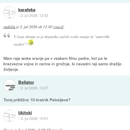
karafeka
::
2. jul 2026, 12:42
endelin
je
2. jul 2026 ob 12:03
izjavil
:
V času obame se je dejansko začelo woke sranje in "ameriški
razdor"?
Mam raje woke sranje pa v vsakem filmu pedre, kot pa te
brezvezne vojne in carine in grožnje, ki navadni raji samo dražijo
življenje.
Bellator
::
2. jul 2026, 13:27
Torej približno 10-kratnik Pelosijeve?
tikitoki
::
2. jul 2026, 15:51
Zmajc
je
2. jul 2026 ob 08:58
izjavil
: