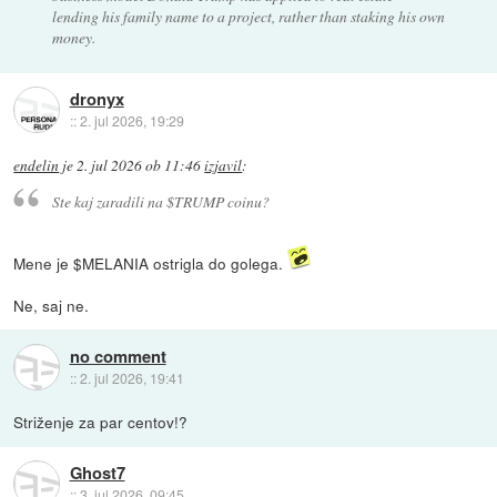
lending his family name to a project, rather than staking his own
money.
dronyx
::
2. jul 2026, 19:29
endelin
je
2. jul 2026 ob 11:46
izjavil
:
Ste kaj zaradili na $TRUMP coinu?
Mene je $MELANIA ostrigla do golega.
Ne, saj ne.
no comment
::
2. jul 2026, 19:41
Striženje za par centov!?
Ghost7
::
3. jul 2026, 09:45