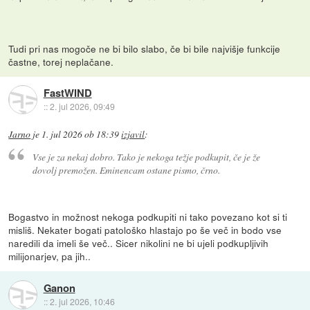
Tudi pri nas mogoče ne bi bilo slabo, če bi bile najvišje funkcije
častne, torej neplačane.
FastWIND
::
2. jul 2026, 09:49
Jarno
je
1. jul 2026 ob 18:39
izjavil
:
Vse je za nekaj dobro. Tako je nekoga težje podkupit, če je že
dovolj premožen. Eminencam ostane pismo, črno.
Bogastvo in možnost nekoga podkupiti ni tako povezano kot si ti
misliš. Nekater bogati patološko hlastajo po še več in bodo vse
naredili da imeli še več.. Sicer nikolini ne bi ujeli podkupljivih
milijonarjev, pa jih..
Ganon
::
2. jul 2026, 10:46