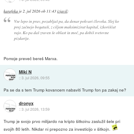
karafeka
je
2. jul 2026 ob 11:43
izjavil
:
Vse lepo in prav, pozabljaš pa, da denar pokvari človeka. Slej ko
prej začnejo bogataši, z ciljem maksimizirat kapital, izkoriščat
rajo. Ko pa daš zraven še oblast in moč, pa dobiš svetovne
pizdarije.
Pomoje preveč bereš Marxa.
Miki N
::
3. jul 2026, 09:55
Pa se da s tem Trump kovancem nabaviti Trump fon pa zakaj ne?
dronyx
::
3. jul 2026, 13:59
Trump je svojo prvo milijardo na kripto šitkoinu zaslužil šele pri
svojih 80 letih. Nikdar ni prepozno za investicijo v šitkojn.