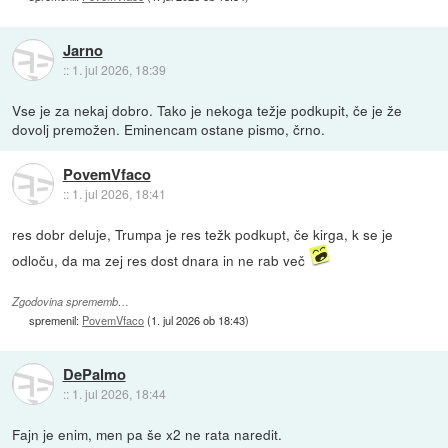
Jarno
::
1. jul 2026, 18:39
Vse je za nekaj dobro. Tako je nekoga težje podkupit, če je že
dovolj premožen. Eminencam ostane pismo, črno.
PovemVfaco
::
1. jul 2026, 18:41
res dobr deluje, Trumpa je res težk podkupt, če kirga, k se je
odloču, da ma zej res dost dnara in ne rab več
Zgodovina sprememb…
spremenil:
PovemVfaco
(
1. jul 2026 ob 18:43
)
DePalmo
::
1. jul 2026, 18:44
Fajn je enim, men pa še x2 ne rata naredit.