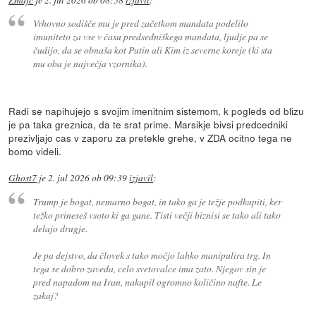
Vrhovno sodišče mu je pred začetkom mandata podelilo
imuniteto za vse v času predsedniškega mandata, ljudje pa se
čudijo, da se obnaša kot Putin ali Kim iz severne koreje (ki sta
mu oba je največja vzornika).
Radi se napihujejo s svojim imenitnim sistemom, k pogleds od blizu
je pa taka greznica, da te srat prime. Marsikje bivsi predcedniki
prezivljajo cas v zaporu za pretekle grehe, v ZDA ocitno tega ne
bomo videli.
Ghost7
je
2. jul 2026 ob 09:39
izjavil
:
Trump je bogat, nemarno bogat, in tako ga je težje podkupiti, ker
težko prineseš vsoto ki ga gane. Tisti večji biznisi se tako ali tako
delajo drugje.
Je pa dejstvo, da človek s tako močjo lahko manipulira trg. In
tega se dobro zaveda, celo svetovalce ima zato. Njegov sin je
pred napadom na Iran, nakupil ogromno količino nafte. Le
zakaj?