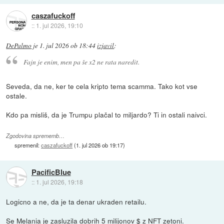
caszafuckoff
::
1. jul 2026, 19:10
DePalmo
je
1. jul 2026 ob 18:44
izjavil
:
Fajn je enim, men pa še x2 ne rata naredit.
Seveda, da ne, ker te cela kripto tema scamma. Tako kot vse
ostale.
Kdo pa misliš, da je Trumpu plačal to miljardo? Ti in ostali naivci.
Zgodovina sprememb…
spremenil:
caszafuckoff
(
1. jul 2026 ob 19:17
)
PacificBlue
::
1. jul 2026, 19:18
Logicno a ne, da je ta denar ukraden retailu.
Se Melania je zasluzila dobrih 5 milijonov $ z NFT zetoni.