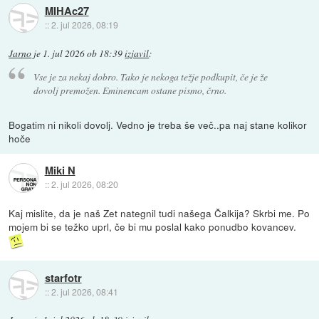
MIHAc27
::
2. jul 2026, 08:19
Jarno
je
1. jul 2026 ob 18:39
izjavil
:
Vse je za nekaj dobro. Tako je nekoga težje podkupit, če je že
dovolj premožen. Eminencam ostane pismo, črno.
Bogatim ni nikoli dovolj. Vedno je treba še več..pa naj stane kolikor
hoče
Miki N
::
2. jul 2026, 08:20
Kaj mislite, da je naš Zet nategnil tudi našega Čalkija? Skrbi me. Po
mojem bi se težko uprl, če bi mu poslal kako ponudbo kovancev.
starfotr
::
2. jul 2026, 08:41