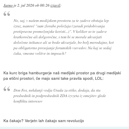
Jarno
je
2. jul 2026 ob 00:26
izjavil
:
No, saj, v našem medijskem prostoru za te zadeve obstaja lep
izraz, namreč "sum zlorabe položaja (zaradi pridobivanja
protipravne premoženjske koristi...)". V kolikor so te zadeve
kratkoročne ali dolgoročne, s tem bi se morale ukvarjati
določene inštance ali se bodo ukvarjale, bo bolj merodajno, kot
pa obligatorno presojanje forumskih vsevedov. Na kaj se sedaj
čaka, vmesne volitve in impeach?
Ka kurc briga hamburgerje naš medijski prostor pa drugi medijski
pa etični prostori, če majo sami take pravila spodi, LOL:
Don Fox, nekdanji vodja Urada za etiko, dodaja, da sta
predsednik in podpredsednik ZDA izvzeta iz omejitev glede
konflikta interesov
Ka čakajo? Verjetn lah čakajo sam revolucijo