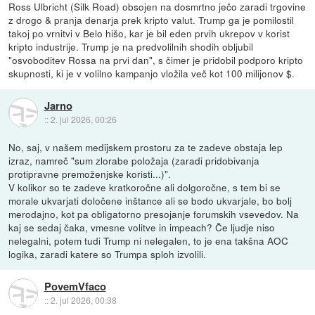
Ross Ulbricht (Silk Road) obsojen na dosmrtno ječo zaradi trgovine
z drogo & pranja denarja prek kripto valut. Trump ga je pomilostil
takoj po vrnitvi v Belo hišo, kar je bil eden prvih ukrepov v korist
kripto industrije. Trump je na predvolilnih shodih obljubil
"osvoboditev Rossa na prvi dan", s čimer je pridobil podporo kripto
skupnosti, ki je v volilno kampanjo vložila več kot 100 milijonov $.
Jarno
::
2. jul 2026, 00:26
No, saj, v našem medijskem prostoru za te zadeve obstaja lep
izraz, namreč "sum zlorabe položaja (zaradi pridobivanja
protipravne premoženjske koristi...)".
V kolikor so te zadeve kratkoročne ali dolgoročne, s tem bi se
morale ukvarjati določene inštance ali se bodo ukvarjale, bo bolj
merodajno, kot pa obligatorno presojanje forumskih vsevedov. Na
kaj se sedaj čaka, vmesne volitve in impeach? Če ljudje niso
nelegalni, potem tudi Trump ni nelegalen, to je ena takšna AOC
logika, zaradi katere so Trumpa sploh izvolili.
PovemVfaco
::
2. jul 2026, 00:38