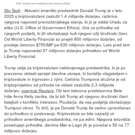
- Aktualni ameriški predsednik Donald Trump je v letu
Slo-Tech
2025 s kriptovalutami zaslužil 1,4 milijarde dolarjev, razkriva
njegova napoved premoženjskega stanja, ki jo je oddal Uradu za
etiko (U.S. Office of Government Ethics). Gre za prihodke od
njegovih podjetij, ki jih obvladujejo tudi njegovi ožji družinski člani.
Od World Liberty Financial so prejeli 800 milijonov dolarjev, od
prodaje žetonov $TRUMP pa 635 milijonov dolarjev. Leto pred tem
je Trump napovedal 57 milijonov dolarjev prihodkov od World
Liberty Financial.
Trump velja za kriptovalutam naklonjenega predsednika, ki je po
prevzemu oblasti sprejel številne ukrepe, ki koristijo vlagateljem v
kriptovalute in trgovcem z njimi. Celotna Trumpova družina je od
kriptoprojektov od prihoda na oblast zaslužila 2,3 milijarde
dolarjev,
ocenjuje Reuters
. Ob tem tiskovna predstavnica Bele
hiše Anna Kelly zanika, da bi bili Trump ali njegovu družinski člani
kdajkoli v konfliktu interesov. Poudarja, da vsa podjetja obvladujejo
Trumpovi otroci. To drži, je pa Donald Trump še vedno upravičenec
do prihodkov iz poslovanja. Kriptovalute so bile največji vir
prihodkov ameriškega predsednika, ne pa edini. Njegova letovišča
povečujejo prihodke, denimo Mar-a-Lago jih je povečal s 50 na 77
milijonov dolarjev.